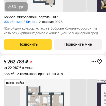
3D-тур
Бобров
,
микрорайон Спортивный
,
1
ЖК «Большой Битюг»
, 2 квартал 2028
Жилой дом комфорт-класса в Боброве Комплекс состоит из
четырех кирпичных домов с концепцией безбарьерной среды,
которая обеспечивает безопасность детей, удобство для
пожилых людей и родителей с колясками. Функциональное
Позвонить
Позвоните мне
использование квадратных
5 262 783
₽
от 22 087 ₽ в месяц
58,5 м²
2-комн. квартира
3 этаж из 9
новостройка