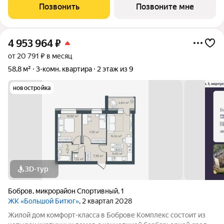
пожилых людей и родителей с колясками. Функциональное
Позвонить
Позвоните мне
использование квадратных
4 953 964
₽
от 20 791 ₽ в месяц
58,8 м²
3-комн. квартира
2 этаж из 9
новостройка
3D-тур
Бобров
,
микрорайон Спортивный
,
1
ЖК «Большой Битюг»
, 2 квартал 2028
Жилой дом комфорт-класса в Боброве Комплекс состоит из