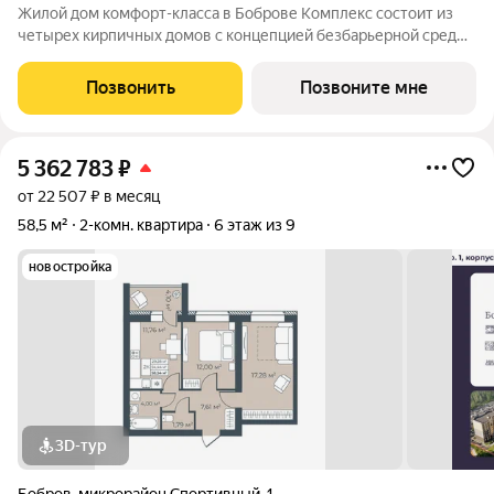
Жилой дом комфорт-класса в Боброве Комплекс состоит из
четырех кирпичных домов с концепцией безбарьерной среды,
которая обеспечивает безопасность детей, удобство для
пожилых людей и родителей с колясками. Функциональное
Позвонить
Позвоните мне
использование квадратных
5 362 783
₽
от 22 507 ₽ в месяц
58,5 м²
2-комн. квартира
6 этаж из 9
новостройка
3D-тур