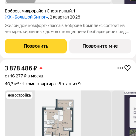
Бобров
,
микрорайон Спортивный
,
1
ЖК «Большой Битюг»
, 2 квартал 2028
Жилой дом комфорт-класса в Боброве Комплекс состоит из
четырех кирпичных домов с концепцией безбарьерной среды,
которая обеспечивает безопасность детей, удобство для
пожилых людей и родителей с колясками. Функциональное
Позвонить
Позвоните мне
использование квадратных
3 878 486
₽
от 16 277 ₽ в месяц
40,3 м²
1-комн. квартира
8 этаж из 9
новостройка