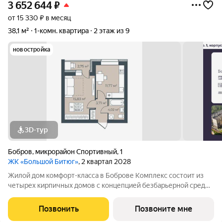
3 652 644
₽
от 15 330 ₽ в месяц
38,1 м²
1-комн. квартира
2 этаж из 9
новостройка
3D-тур
Бобров
,
микрорайон Спортивный
,
1
ЖК «Большой Битюг»
, 2 квартал 2028
Жилой дом комфорт-класса в Боброве Комплекс состоит из
четырех кирпичных домов с концепцией безбарьерной среды,
которая обеспечивает безопасность детей, удобство для
пожилых людей и родителей с колясками. Функциональное
Позвонить
Позвоните мне
использование квадратных