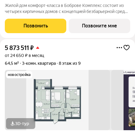
Жилой дом комфорт-класса в Боброве Комплекс состоит из
четырех кирпичных домов с концепцией безбарьерной среды,
которая обеспечивает безопасность детей, удобство для
пожилых людей и родителей с колясками. Функциональное
Позвонить
Позвоните мне
использование квадратных
5 873 511
₽
от 24 650 ₽ в месяц
64,5 м²
3-комн. квартира
8 этаж из 9
новостройка
3D-тур