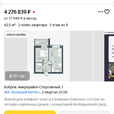
4 276 839
₽
от 17 949 ₽ в месяц
42,5 м²
2-комн. квартира
3 этаж из 9
новостройка
3D-тур
Бобров
,
микрорайон Спортивный
,
1
ЖК «Большой Битюг»
, 2 квартал 2028
Жилой дом комфорт-класса в Боброве Комплекс состоит из
четырех кирпичных домов с концепцией безбарьерной среды,
которая обеспечивает безопасность детей, удобство для