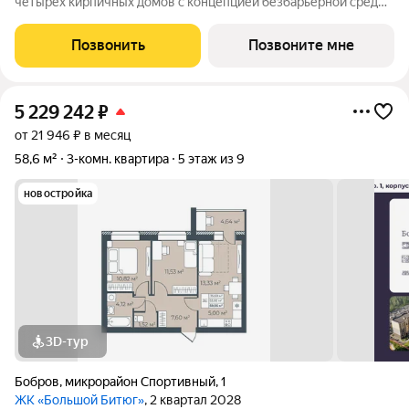
четырех кирпичных домов с концепцией безбарьерной среды,
которая обеспечивает безопасность детей, удобство для
пожилых людей и родителей с колясками. Функциональное
Позвонить
Позвоните мне
использование квадратных
5 229 242
₽
от 21 946 ₽ в месяц
58,6 м²
3-комн. квартира
5 этаж из 9
новостройка
3D-тур
Бобров
,
микрорайон Спортивный
,
1
ЖК «Большой Битюг»
, 2 квартал 2028