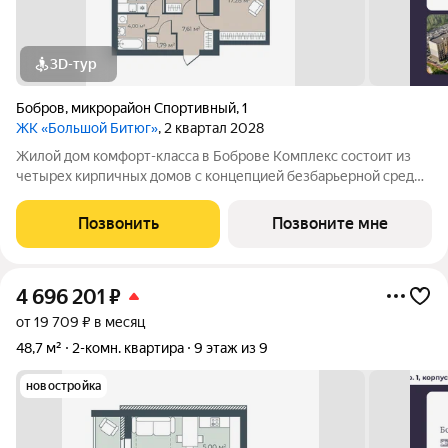
3D-тур
Бобров
,
микрорайон Спортивный
,
1
ЖК «Большой Битюг»
, 2 квартал 2028
Жилой дом комфорт-класса в Боброве Комплекс состоит из
четырех кирпичных домов с концепцией безбарьерной среды,
которая обеспечивает безопасность детей, удобство для
пожилых людей и родителей с колясками. Функциональное
Позвонить
Позвоните мне
использование квадратных
4 696 201
₽
от 19 709 ₽ в месяц
48,7 м²
2-комн. квартира
9 этаж из 9
новостройка