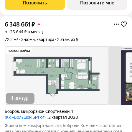
пожилых людей и родителей с колясками. Функциональное
Позвонить
Позвоните мне
использование квадратных
6 348 661
₽
от 26 644 ₽ в месяц
72,2 м²
3-комн. квартира
2 этаж из 9
новостройка
3D-тур
Бобров
,
микрорайон Спортивный
,
1
ЖК «Большой Битюг»
, 2 квартал 2028
Жилой дом комфорт-класса в Боброве Комплекс состоит из
четырех кирпичных домов с концепцией безбарьерной среды,