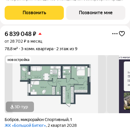
которая обеспечивает безопасность детей, удобство для
пожилых людей и родителей с колясками. Функциональное
Позвонить
Позвоните мне
использование квадратных
6 839 048
₽
от 28 702 ₽ в месяц
78,8 м²
3-комн. квартира
2 этаж из 9
новостройка
3D-тур
Бобров
,
микрорайон Спортивный
,
1
ЖК «Большой Битюг»
, 2 квартал 2028