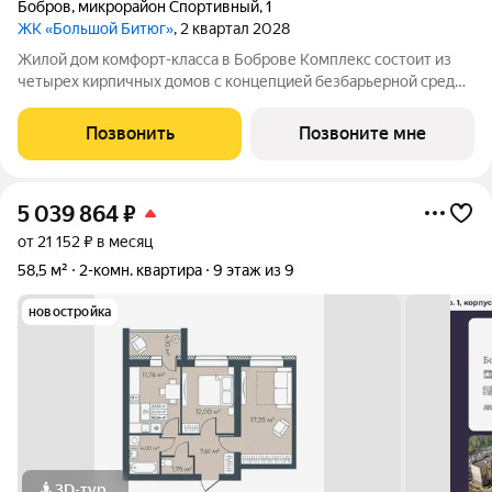
Бобров
,
микрорайон Спортивный
,
1
ЖК «Большой Битюг»
, 2 квартал 2028
Жилой дом комфорт-класса в Боброве Комплекс состоит из
четырех кирпичных домов с концепцией безбарьерной среды,
которая обеспечивает безопасность детей, удобство для
пожилых людей и родителей с колясками. Функциональное
Позвонить
Позвоните мне
использование квадратных
5 039 864
₽
от 21 152 ₽ в месяц
58,5 м²
2-комн. квартира
9 этаж из 9
новостройка
3D-тур