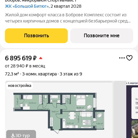
Бобров
,
микрорайон Спортивный
,
1
ЖК «Большой Битюг»
, 2 квартал 2028
Жилой дом комфорт-класса в Боброве Комплекс состоит из
четырех кирпичных домов с концепцией безбарьерной среды,
которая обеспечивает безопасность детей, удобство для
пожилых людей и родителей с колясками. Функциональное
Позвонить
Позвоните мне
использование квадратных
6 895 619
₽
от 28 940 ₽ в месяц
72,3 м²
3-комн. квартира
3 этаж из 9
новостройка
3D-тур