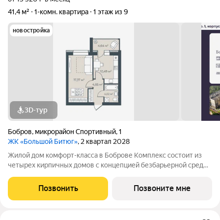
41,4 м²
1-комн. квартира
1 этаж из 9
новостройка
3D-тур
Бобров
,
микрорайон Спортивный
,
1
ЖК «Большой Битюг»
, 2 квартал 2028
Жилой дом комфорт-класса в Боброве Комплекс состоит из
четырех кирпичных домов с концепцией безбарьерной среды,
которая обеспечивает безопасность детей, удобство для
пожилых людей и родителей с колясками. Функциональное
Позвонить
Позвоните мне
использование квадратных