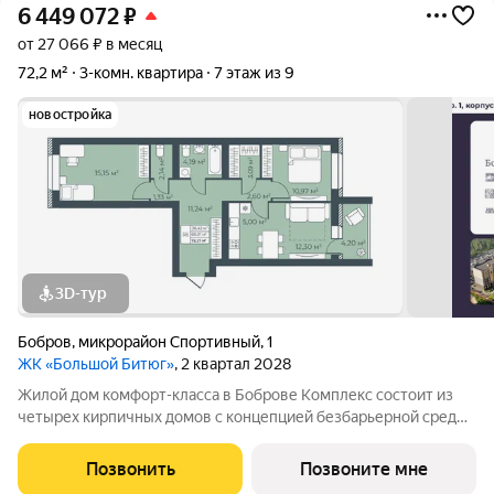
6 449 072
₽
от 27 066 ₽ в месяц
72,2 м²
3-комн. квартира
7 этаж из 9
новостройка
3D-тур
Бобров
,
микрорайон Спортивный
,
1
ЖК «Большой Битюг»
, 2 квартал 2028
Жилой дом комфорт-класса в Боброве Комплекс состоит из
четырех кирпичных домов с концепцией безбарьерной среды,
которая обеспечивает безопасность детей, удобство для
пожилых людей и родителей с колясками. Функциональное
Позвонить
Позвоните мне
использование квадратных