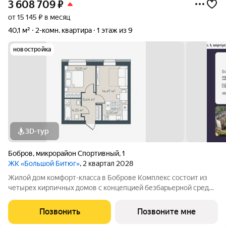
3 608 709
₽
от 15 145 ₽ в месяц
40,1 м²
2-комн. квартира
1 этаж из 9
новостройка
3D-тур
Бобров
,
микрорайон Спортивный
,
1
ЖК «Большой Битюг»
, 2 квартал 2028
Жилой дом комфорт-класса в Боброве Комплекс состоит из
четырех кирпичных домов с концепцией безбарьерной среды,
которая обеспечивает безопасность детей, удобство для
пожилых людей и родителей с колясками. Функциональное
Позвонить
Позвоните мне
использование квадратных