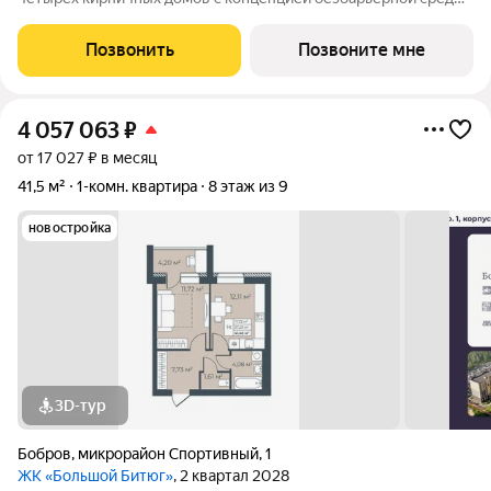
которая обеспечивает безопасность детей, удобство для
пожилых людей и родителей с колясками. Функциональное
Позвонить
Позвоните мне
использование квадратных
4 057 063
₽
от 17 027 ₽ в месяц
41,5 м²
1-комн. квартира
8 этаж из 9
новостройка
3D-тур
Бобров
,
микрорайон Спортивный
,
1
ЖК «Большой Битюг»
, 2 квартал 2028