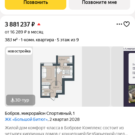
пожилых людей и родителей с колясками. Функциональное
Позвонить
Позвоните мне
использование квадратных
3 881 237
₽
от 16 289 ₽ в месяц
38,1 м²
1-комн. квартира
5 этаж из 9
новостройка
3D-тур
Бобров
,
микрорайон Спортивный
,
1
ЖК «Большой Битюг»
, 2 квартал 2028
Жилой дом комфорт-класса в Боброве Комплекс состоит из
четырех кирпичных домов с концепцией безбарьерной среды,