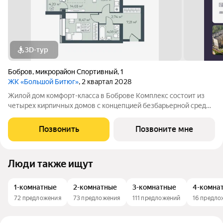
3D-тур
Бобров
,
микрорайон Спортивный
,
1
ЖК «Большой Битюг»
, 2 квартал 2028
Жилой дом комфорт-класса в Боброве Комплекс состоит из
четырех кирпичных домов с концепцией безбарьерной среды,
которая обеспечивает безопасность детей, удобство для
пожилых людей и родителей с колясками. Функциональное
Позвонить
Позвоните мне
использование квадратных
Люди также ищут
1-комнатные
2-комнатные
3-комнатные
4-комна
72 предложения
73 предложения
111 предложений
16 предло