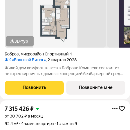
3D-тур
Бобров
,
микрорайон Спортивный
,
1
ЖК «Большой Битюг»
, 2 квартал 2028
Жилой дом комфорт-класса в Боброве Комплекс состоит из
четырех кирпичных домов с концепцией безбарьерной среды,
которая обеспечивает безопасность детей, удобство для
пожилых людей и родителей с колясками. Функциональное
Позвонить
Позвоните мне
использование квадратных
7 315 426
₽
от 30 702 ₽ в месяц
92,4 м²
4-комн. квартира
1 этаж из 9