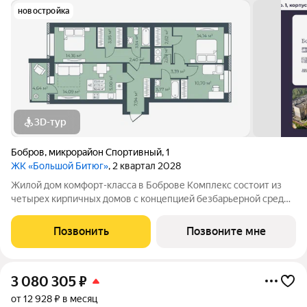
новостройка
3D-тур
Бобров
,
микрорайон Спортивный
,
1
ЖК «Большой Битюг»
, 2 квартал 2028
Жилой дом комфорт-класса в Боброве Комплекс состоит из
четырех кирпичных домов с концепцией безбарьерной среды,
которая обеспечивает безопасность детей, удобство для
пожилых людей и родителей с колясками. Функциональное
Позвонить
Позвоните мне
использование квадратных
3 080 305
₽
от 12 928 ₽ в месяц