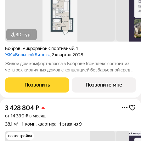
3D-тур
Бобров
,
микрорайон Спортивный
,
1
ЖК «Большой Битюг»
, 2 квартал 2028
Жилой дом комфорт-класса в Боброве Комплекс состоит из
четырех кирпичных домов с концепцией безбарьерной среды,
которая обеспечивает безопасность детей, удобство для
пожилых людей и родителей с колясками. Функциональное
Позвонить
Позвоните мне
использование квадратных
3 428 804
₽
от 14 390 ₽ в месяц
38,1 м²
1-комн. квартира
1 этаж из 9
новостройка