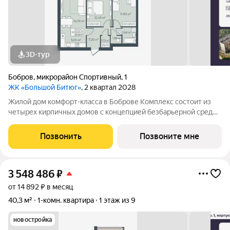
3D-тур
Бобров
,
микрорайон Спортивный
,
1
ЖК «Большой Битюг»
, 2 квартал 2028
Жилой дом комфорт-класса в Боброве Комплекс состоит из
четырех кирпичных домов с концепцией безбарьерной среды,
которая обеспечивает безопасность детей, удобство для
пожилых людей и родителей с колясками. Функциональное
Позвонить
Позвоните мне
использование квадратных
3 548 486
₽
от 14 892 ₽ в месяц
40,3 м²
1-комн. квартира
1 этаж из 9
новостройка