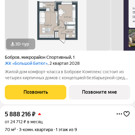
3D-тур
Бобров
,
микрорайон Спортивный
,
1
ЖК «Большой Битюг»
, 2 квартал 2028
Жилой дом комфорт-класса в Боброве Комплекс состоит из
четырех кирпичных домов с концепцией безбарьерной среды,
которая обеспечивает безопасность детей, удобство для
пожилых людей и родителей с колясками. Функциональное
Позвонить
Позвоните мне
использование квадратных
5 888 216
₽
от 24 712 ₽ в месяц
70 м²
3-комн. квартира
1 этаж из 9