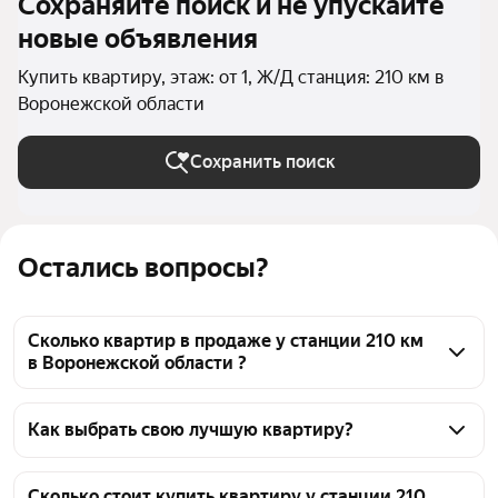
Сохраняйте поиск и не упускайте
новые объявления
Купить квартиру, этаж: от 1, Ж/Д станция: 210 км в
Воронежской области
Сохранить поиск
Остались вопросы?
Сколько квартир в продаже у станции 210 км
в Воронежской области ?
На Яндекс Недвижимости в продаже у станции 210 
км в Воронежской области 29 квартир, из них 1 
Как выбрать свою лучшую квартиру?
объявление от агентств, 28 объявлений от 
Чтобы купить квартиру на первом этаже у станции 
застройщиков
210 км, воспользуйтесь тепловой картой для 
Сколько стоит купить квартиру у станции 210