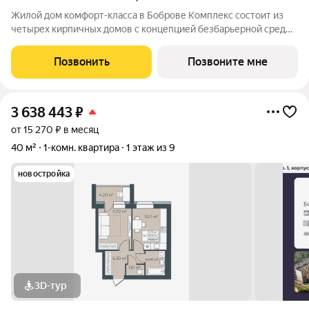
Жилой дом комфорт-класса в Боброве Комплекс состоит из
четырех кирпичных домов с концепцией безбарьерной среды,
которая обеспечивает безопасность детей, удобство для
пожилых людей и родителей с колясками. Функциональное
Позвонить
Позвоните мне
использование квадратных
3 638 443
₽
от 15 270 ₽ в месяц
40 м²
1-комн. квартира
1 этаж из 9
новостройка
3D-тур