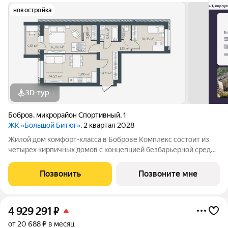
новостройка
3D-тур
Бобров
,
микрорайон Спортивный
,
1
ЖК «Большой Битюг»
, 2 квартал 2028
Жилой дом комфорт-класса в Боброве Комплекс состоит из
четырех кирпичных домов с концепцией безбарьерной среды,
которая обеспечивает безопасность детей, удобство для
пожилых людей и родителей с колясками. Функциональное
Позвонить
Позвоните мне
использование квадратных
4 929 291
₽
от 20 688 ₽ в месяц