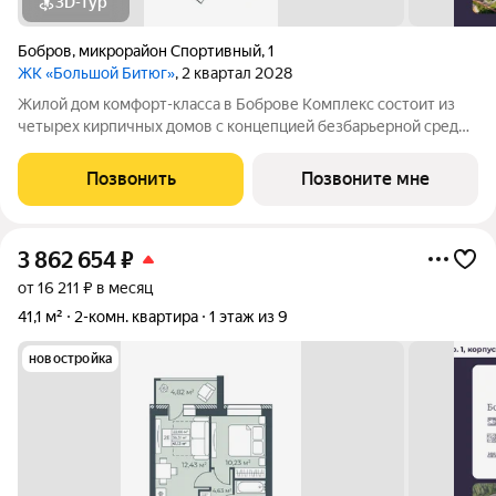
3D-тур
Бобров
,
микрорайон Спортивный
,
1
ЖК «Большой Битюг»
, 2 квартал 2028
Жилой дом комфорт-класса в Боброве Комплекс состоит из
четырех кирпичных домов с концепцией безбарьерной среды,
которая обеспечивает безопасность детей, удобство для
пожилых людей и родителей с колясками. Функциональное
Позвонить
Позвоните мне
использование квадратных
3 862 654
₽
от 16 211 ₽ в месяц
41,1 м²
2-комн. квартира
1 этаж из 9
новостройка