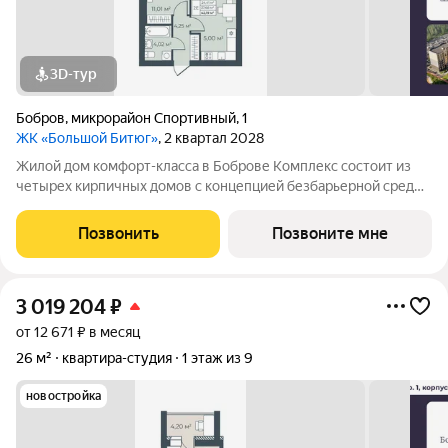
3D-тур
Бобров
,
микрорайон Спортивный
,
1
ЖК «Большой Битюг»
, 2 квартал 2028
Жилой дом комфорт-класса в Боброве Комплекс состоит из
четырех кирпичных домов с концепцией безбарьерной среды,
которая обеспечивает безопасность детей, удобство для
пожилых людей и родителей с колясками. Функциональное
Позвонить
Позвоните мне
использование квадратных
3 019 204
₽
от 12 671 ₽ в месяц
26 м²
квартира-студия
1 этаж из 9
новостройка