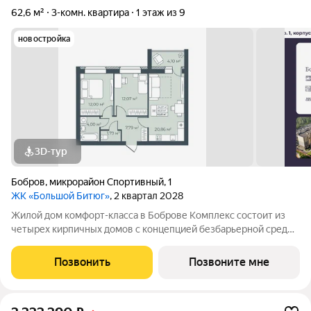
62,6 м²
3-комн. квартира
1 этаж из 9
новостройка
3D-тур
Бобров
,
микрорайон Спортивный
,
1
ЖК «Большой Битюг»
, 2 квартал 2028
Жилой дом комфорт-класса в Боброве Комплекс состоит из
четырех кирпичных домов с концепцией безбарьерной среды,
которая обеспечивает безопасность детей, удобство для
пожилых людей и родителей с колясками. Функциональное
Позвонить
Позвоните мне
использование квадратных