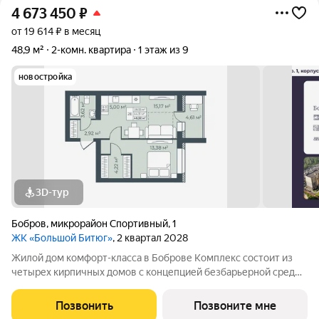
4 673 450
₽
от 19 614 ₽ в месяц
48,9 м²
2-комн. квартира
1 этаж из 9
новостройка
3D-тур
Бобров
,
микрорайон Спортивный
,
1
ЖК «Большой Битюг»
, 2 квартал 2028
Жилой дом комфорт-класса в Боброве Комплекс состоит из
четырех кирпичных домов с концепцией безбарьерной среды,
которая обеспечивает безопасность детей, удобство для
пожилых людей и родителей с колясками. Функциональное
Позвонить
Позвоните мне
использование квадратных