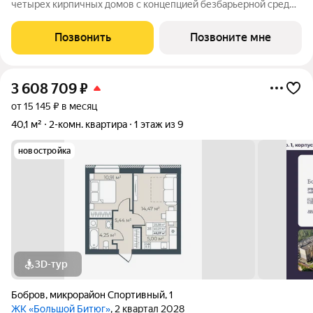
четырех кирпичных домов с концепцией безбарьерной среды,
которая обеспечивает безопасность детей, удобство для
пожилых людей и родителей с колясками. Функциональное
Позвонить
Позвоните мне
использование квадратных
3 608 709
₽
от 15 145 ₽ в месяц
40,1 м²
2-комн. квартира
1 этаж из 9
новостройка
3D-тур
Бобров
,
микрорайон Спортивный
,
1
ЖК «Большой Битюг»
, 2 квартал 2028