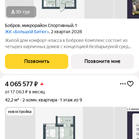
3D-тур
Бобров
,
микрорайон Спортивный
,
1
ЖК «Большой Битюг»
, 2 квартал 2028
Жилой дом комфорт-класса в Боброве Комплекс состоит из
четырех кирпичных домов с концепцией безбарьерной среды,
которая обеспечивает безопасность детей, удобство для
пожилых людей и родителей с колясками. Функциональное
Позвонить
Позвоните мне
использование квадратных
4 065 577
₽
от 17 063 ₽ в месяц
42,2 м²
2-комн. квартира
1 этаж из 9
новостройка