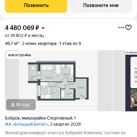
пожилых людей и родителей с колясками. Функциональное
Позвонить
Позвоните мне
использование квадратных
4 480 069
₽
от 18 802 ₽ в месяц
48,7 м²
2-комн. квартира
1 этаж из 9
новостройка
3D-тур
Бобров
,
микрорайон Спортивный
,
1
ЖК «Большой Битюг»
, 2 квартал 2028
Жилой дом комфорт-класса в Боброве Комплекс состоит из