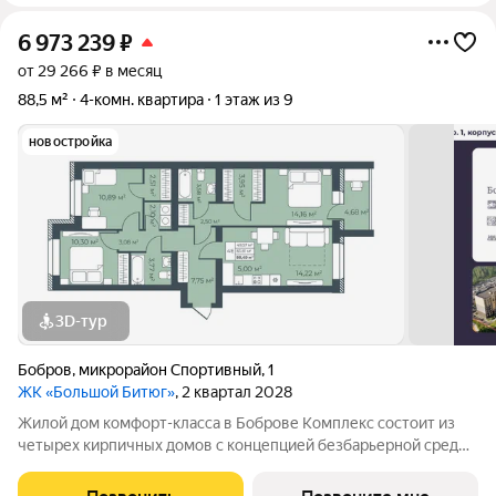
6 973 239
₽
от 29 266 ₽ в месяц
88,5 м²
4-комн. квартира
1 этаж из 9
новостройка
3D-тур
Бобров
,
микрорайон Спортивный
,
1
ЖК «Большой Битюг»
, 2 квартал 2028
Жилой дом комфорт-класса в Боброве Комплекс состоит из
четырех кирпичных домов с концепцией безбарьерной среды,
которая обеспечивает безопасность детей, удобство для
пожилых людей и родителей с колясками. Функциональное