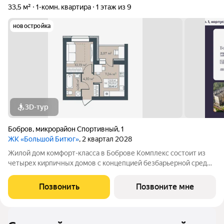
33,5 м²
1-комн. квартира
1 этаж из 9
новостройка
3D-тур
Бобров
,
микрорайон Спортивный
,
1
ЖК «Большой Битюг»
, 2 квартал 2028
Жилой дом комфорт-класса в Боброве Комплекс состоит из
четырех кирпичных домов с концепцией безбарьерной среды,
которая обеспечивает безопасность детей, удобство для
пожилых людей и родителей с колясками. Функциональное
Позвонить
Позвоните мне
использование квадратных