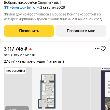
Бобров
,
микрорайон Спортивный
,
1
ЖК «Большой Битюг»
, 2 квартал 2028
Жилой дом комфорт-класса в Боброве Комплекс состоит из
четырех кирпичных домов с концепцией безбарьерной среды,
которая обеспечивает безопасность детей, удобство для
пожилых людей и родителей с колясками. Функциональное
Позвонить
Позвоните мне
использование квадратных
3 117 745
₽
от 13 085 ₽ в месяц
27,6 м²
квартира-студия
1 этаж из 9
новостройка