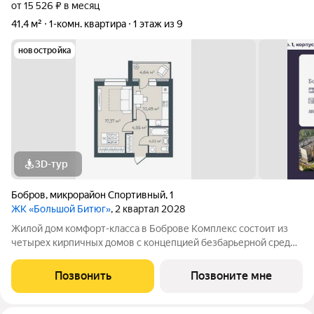
от 15 526 ₽ в месяц
41,4 м²
1-комн. квартира
1 этаж из 9
новостройка
3D-тур
Бобров
,
микрорайон Спортивный
,
1
ЖК «Большой Битюг»
, 2 квартал 2028
Жилой дом комфорт-класса в Боброве Комплекс состоит из
четырех кирпичных домов с концепцией безбарьерной среды,
которая обеспечивает безопасность детей, удобство для
пожилых людей и родителей с колясками. Функциональное
Позвонить
Позвоните мне
использование квадратных