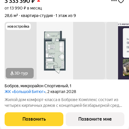
3 333 390
₽
от 13 990 ₽ в месяц
28,6 м²
квартира-студия
1 этаж из 9
новостройка
3D-тур
Бобров
,
микрорайон Спортивный
,
1
ЖК «Большой Битюг»
, 2 квартал 2028
Жилой дом комфорт-класса в Боброве Комплекс состоит из
четырех кирпичных домов с концепцией безбарьерной среды,
которая обеспечивает безопасность детей, удобство для
пожилых людей и родителей с колясками. Функциональное
Позвонить
Позвоните мне
использование квадратных