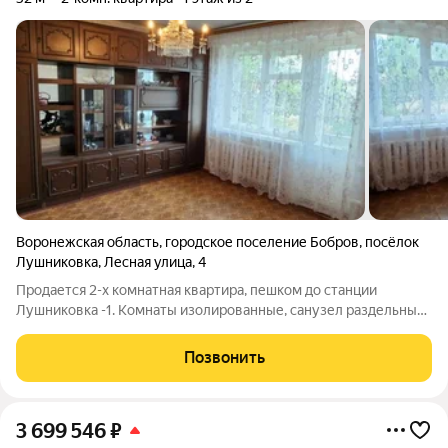
Воронежская область
,
городское поселение Бобров
,
посёлок
Лушниковка
,
Лесная улица
,
4
Продается 2-х комнатная квартира, пешком до станции
Лушниковка -1. Комнаты изолированные, санузел раздельный.
Стеклопакеты. Отопление двухконтурный -газовый котел
.Есть кладовка и небольшой огород. Полная сумма в
Позвонить
договоре.Собственник 1 взрослый,
3 699 546
₽