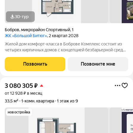
3D-тур
Бобров
,
микрорайон Спортивный
,
1
ЖК «Большой Битюг»
, 2 квартал 2028
Жилой дом комфорт-класса в Боброве Комплекс состоит из
четырех кирпичных домов с концепцией безбарьерной среды,
которая обеспечивает безопасность детей, удобство для
пожилых людей и родителей с колясками. Функциональное
Позвонить
Позвоните мне
использование квадратных
3 080 305
₽
от 12 928 ₽ в месяц
33,5 м²
1-комн. квартира
1 этаж из 9
новостройка