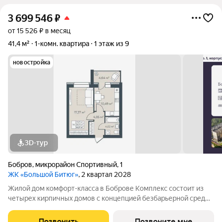
3 699 546
₽
от 15 526 ₽ в месяц
41,4 м²
1-комн. квартира
1 этаж из 9
новостройка
3D-тур
Бобров
,
микрорайон Спортивный
,
1
ЖК «Большой Битюг»
, 2 квартал 2028
Жилой дом комфорт-класса в Боброве Комплекс состоит из
четырех кирпичных домов с концепцией безбарьерной среды,
которая обеспечивает безопасность детей, удобство для
пожилых людей и родителей с колясками. Функциональное
Позвонить
Позвоните мне