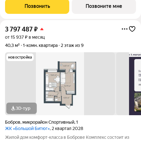
пожилых людей и родителей с колясками. Функциональное
Позвонить
Позвоните мне
использование квадратных
3 797 487
₽
от 15 937 ₽ в месяц
40,3 м²
1-комн. квартира
2 этаж из 9
новостройка
3D-тур
Бобров
,
микрорайон Спортивный
,
1
ЖК «Большой Битюг»
, 2 квартал 2028
Жилой дом комфорт-класса в Боброве Комплекс состоит из