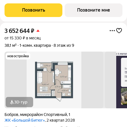
которая обеспечивает безопасность детей, удобство для
пожилых людей и родителей с колясками. Функциональное
Позвонить
Позвоните мне
использование квадратных
3 652 644
₽
от 15 330 ₽ в месяц
38,1 м²
1-комн. квартира
8 этаж из 9
новостройка
3D-тур
Бобров
,
микрорайон Спортивный
,
1
ЖК «Большой Битюг»
, 2 квартал 2028