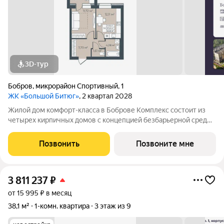
3D-тур
Бобров
,
микрорайон Спортивный
,
1
ЖК «Большой Битюг»
, 2 квартал 2028
Жилой дом комфорт-класса в Боброве Комплекс состоит из
четырех кирпичных домов с концепцией безбарьерной среды,
которая обеспечивает безопасность детей, удобство для
пожилых людей и родителей с колясками. Функциональное
Позвонить
Позвоните мне
использование квадратных
3 811 237
₽
от 15 995 ₽ в месяц
38,1 м²
1-комн. квартира
3 этаж из 9