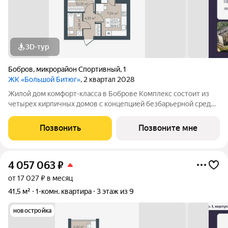
3D-тур
Бобров
,
микрорайон Спортивный
,
1
ЖК «Большой Битюг»
, 2 квартал 2028
Жилой дом комфорт-класса в Боброве Комплекс состоит из
четырех кирпичных домов с концепцией безбарьерной среды,
которая обеспечивает безопасность детей, удобство для
пожилых людей и родителей с колясками. Функциональное
Позвонить
Позвоните мне
использование квадратных
4 057 063
₽
от 17 027 ₽ в месяц
41,5 м²
1-комн. квартира
3 этаж из 9
новостройка