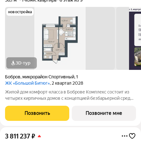
38,1 м²
1-комн. квартира
6 этаж из 9
новостройка
3D-тур
Бобров
,
микрорайон Спортивный
,
1
ЖК «Большой Битюг»
, 2 квартал 2028
Жилой дом комфорт-класса в Боброве Комплекс состоит из
четырех кирпичных домов с концепцией безбарьерной среды,
которая обеспечивает безопасность детей, удобство для
пожилых людей и родителей с колясками. Функциональное
Позвонить
Позвоните мне
использование квадратных
3 811 237
₽