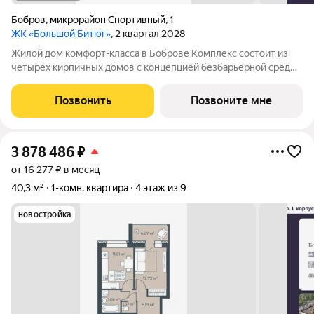
Бобров
,
микрорайон Спортивный
,
1
ЖК «Большой Битюг»
, 2 квартал 2028
Жилой дом комфорт-класса в Боброве Комплекс состоит из
четырех кирпичных домов с концепцией безбарьерной среды,
которая обеспечивает безопасность детей, удобство для
пожилых людей и родителей с колясками. Функциональное
Позвонить
Позвоните мне
использование квадратных
3 878 486
₽
от 16 277 ₽ в месяц
40,3 м²
1-комн. квартира
4 этаж из 9
новостройка