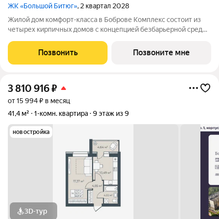
ЖК «Большой Битюг»
, 2 квартал 2028
Жилой дом комфорт-класса в Боброве Комплекс состоит из
четырех кирпичных домов с концепцией безбарьерной среды,
которая обеспечивает безопасность детей, удобство для
пожилых людей и родителей с колясками. Функциональное
Позвонить
Позвоните мне
использование квадратных
3 810 916
₽
от 15 994 ₽ в месяц
41,4 м²
1-комн. квартира
9 этаж из 9
новостройка
3D-тур