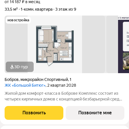
от 14 187 ₽ в месяц
33,5 м²
1-комн. квартира
3 этаж из 9
новостройка
3D-тур
Бобров
,
микрорайон Спортивный
,
1
ЖК «Большой Битюг»
, 2 квартал 2028
Жилой дом комфорт-класса в Боброве Комплекс состоит из
четырех кирпичных домов с концепцией безбарьерной среды,
которая обеспечивает безопасность детей, удобство для
пожилых людей и родителей с колясками. Функциональное
Позвонить
Позвоните мне
использование квадратных