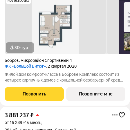
новостройка
3D-тур
Бобров
,
микрорайон Спортивный
,
1
ЖК «Большой Битюг»
, 2 квартал 2028
Жилой дом комфорт-класса в Боброве Комплекс состоит из
четырех кирпичных домов с концепцией безбарьерной среды,
которая обеспечивает безопасность детей, удобство для
пожилых людей и родителей с колясками. Функциональное
Позвонить
Позвоните мне
использование квадратных
3 881 237
₽
от 16 289 ₽ в месяц