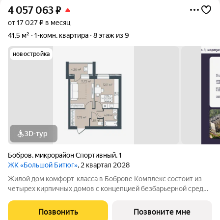
4 057 063
₽
от 17 027 ₽ в месяц
41,5 м²
1-комн. квартира
8 этаж из 9
новостройка
3D-тур
Бобров
,
микрорайон Спортивный
,
1
ЖК «Большой Битюг»
, 2 квартал 2028
Жилой дом комфорт-класса в Боброве Комплекс состоит из
четырех кирпичных домов с концепцией безбарьерной среды,
которая обеспечивает безопасность детей, удобство для
пожилых людей и родителей с колясками. Функциональное
Позвонить
Позвоните мне
использование квадратных