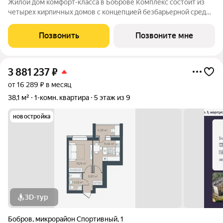
Жилой дом комфорт-класса в Боброве Комплекс состоит из
четырех кирпичных домов с концепцией безбарьерной среды,
которая обеспечивает безопасность детей, удобство для
пожилых людей и родителей с колясками. Функциональное
Позвонить
Позвоните мне
использование квадратных
3 881 237
₽
от 16 289 ₽ в месяц
38,1 м²
1-комн. квартира
5 этаж из 9
новостройка
3D-тур
Бобров
,
микрорайон Спортивный
,
1