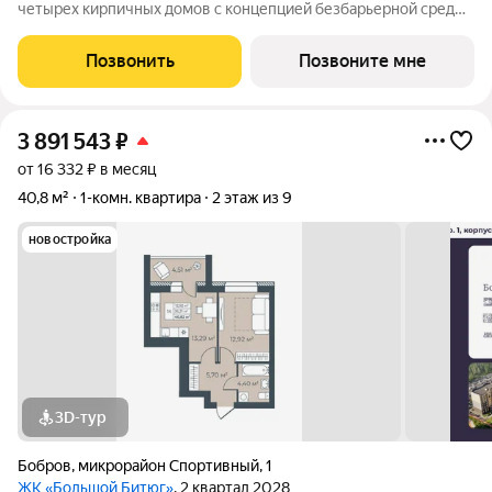
четырех кирпичных домов с концепцией безбарьерной среды,
которая обеспечивает безопасность детей, удобство для
пожилых людей и родителей с колясками. Функциональное
Позвонить
Позвоните мне
использование квадратных
3 891 543
₽
от 16 332 ₽ в месяц
40,8 м²
1-комн. квартира
2 этаж из 9
новостройка
3D-тур
Бобров
,
микрорайон Спортивный
,
1
ЖК «Большой Битюг»
, 2 квартал 2028