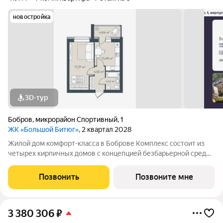
новостройка
3D-тур
Бобров
,
микрорайон Спортивный
,
1
ЖК «Большой Битюг»
, 2 квартал 2028
Жилой дом комфорт-класса в Боброве Комплекс состоит из
четырех кирпичных домов с концепцией безбарьерной среды,
которая обеспечивает безопасность детей, удобство для
пожилых людей и родителей с колясками. Функциональное
Позвонить
Позвоните мне
использование квадратных
3 380 306
₽