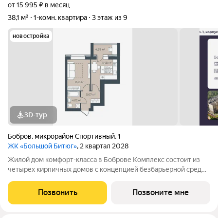
от 15 995 ₽ в месяц
38,1 м²
1-комн. квартира
3 этаж из 9
новостройка
3D-тур
Бобров
,
микрорайон Спортивный
,
1
ЖК «Большой Битюг»
, 2 квартал 2028
Жилой дом комфорт-класса в Боброве Комплекс состоит из
четырех кирпичных домов с концепцией безбарьерной среды,
которая обеспечивает безопасность детей, удобство для
пожилых людей и родителей с колясками. Функциональное
Позвонить
Позвоните мне
использование квадратных