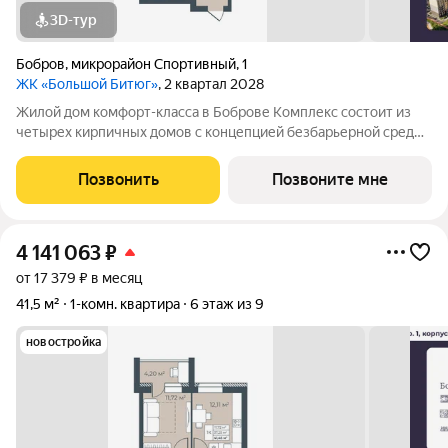
3D-тур
Бобров
,
микрорайон Спортивный
,
1
ЖК «Большой Битюг»
, 2 квартал 2028
Жилой дом комфорт-класса в Боброве Комплекс состоит из
четырех кирпичных домов с концепцией безбарьерной среды,
которая обеспечивает безопасность детей, удобство для
пожилых людей и родителей с колясками. Функциональное
Позвонить
Позвоните мне
использование квадратных
4 141 063
₽
от 17 379 ₽ в месяц
41,5 м²
1-комн. квартира
6 этаж из 9
новостройка