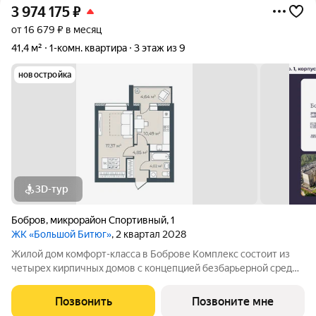
3 974 175
₽
от 16 679 ₽ в месяц
41,4 м²
1-комн. квартира
3 этаж из 9
новостройка
3D-тур
Бобров
,
микрорайон Спортивный
,
1
ЖК «Большой Битюг»
, 2 квартал 2028
Жилой дом комфорт-класса в Боброве Комплекс состоит из
четырех кирпичных домов с концепцией безбарьерной среды,
которая обеспечивает безопасность детей, удобство для
пожилых людей и родителей с колясками. Функциональное
Позвонить
Позвоните мне
использование квадратных