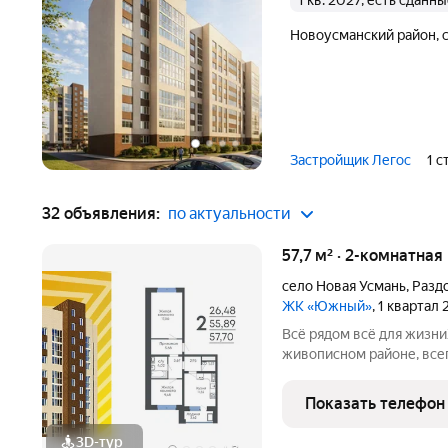
1 кв. 2027, есть сданн
Новоусманский район
,
Застройщик Легос
1 с
32 объявления:
по актуальности
57,7 м² · 2-комнатная
село Новая Усмань
,
Разд
ЖК «Южный»
, 1 квартал
Всё рядом всё для жизниЖилой комплекс находится в
живописном районе, всег
на трассу. Экологичное
массива урочище Дубрав
Показать телефон
семейного
3D-тур