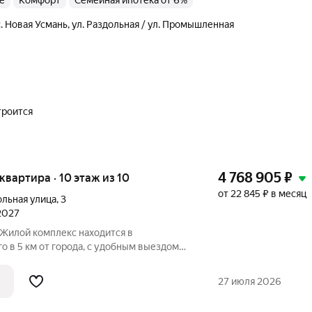
ые
комфорт
Семейная ипотека от 6%
с. Новая Усмань
,
ул. Раздольная / ул. Промышленная
троится
4 768 905
₽
 квартира · 10 этаж из 10
от 22 845 ₽ в месяц
ольная улица
,
3
 2027
о в 5 км от города, с удобным выездом
 расположение вблизи обширного лесного
а делает этот район идеальным для
27 июля 2026