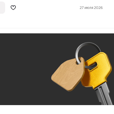
 расположение вблизи обширного лесного
а делает этот район идеальным для
27 июля 2026
Ж
До 100 тыс. ₽