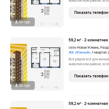
живописном районе, всег
на трассу. Экологичное
массива урочище Дубрав
Показать телефон
семейного
3D-тур
+
3
59,2 м² · 2-комнатная
село Новая Усмань
,
Разд
ЖК «Южный»
, 1 квартал
Всё рядом всё для жизниЖилой комплекс находится в
живописном районе, всег
на трассу. Экологичное
массива урочище Дубрав
Показать телефон
семейного
3D-тур
+
3
59,2 м² · 2-комнатная