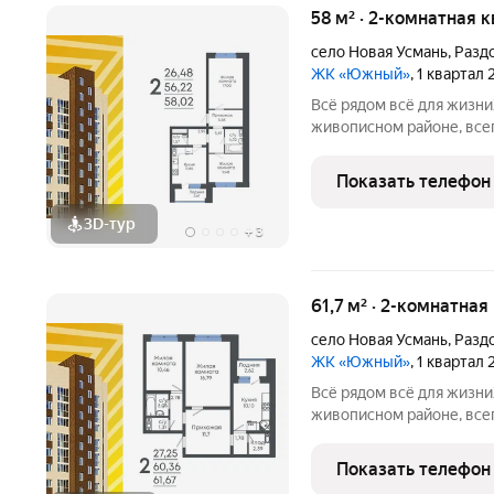
58 м² · 2-комнатная к
село Новая Усмань
,
Разд
ЖК «Южный»
, 1 квартал
Всё рядом всё для жизниЖилой комплекс находится в
живописном районе, всег
на трассу. Экологичное
массива урочище Дубрав
Показать телефон
семейного
3D-тур
+
3
61,7 м² · 2-комнатная
село Новая Усмань
,
Разд
ЖК «Южный»
, 1 квартал
Всё рядом всё для жизниЖилой комплекс находится в
живописном районе, всег
на трассу. Экологичное
массива урочище Дубрав
Показать телефон
семейного