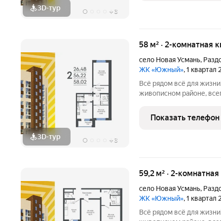
3D-тур
+
3
58 м² · 2-комнатная 
село Новая Усмань
,
Разд
ЖК «Южный»
, 1 квартал
Всё рядом всё для жизниЖилой комплекс находится в
живописном районе, всег
на трассу. Экологичное
массива урочище Дубрав
Показать телефон
семейного
3D-тур
+
3
59,2 м² · 2-комнатная
село Новая Усмань
,
Разд
ЖК «Южный»
, 1 квартал
Всё рядом всё для жизниЖилой комплекс находится в