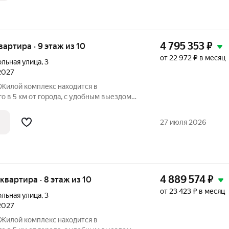
4 795 353
₽
квартира · 9 этаж из 10
от 22 972 ₽ в месяц
ольная улица
,
3
 2027
о в 5 км от города, с удобным выездом
 расположение вблизи обширного лесного
а делает этот район идеальным для
27 июля 2026
4 889 574
₽
 квартира · 8 этаж из 10
от 23 423 ₽ в месяц
ольная улица
,
3
 2027