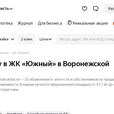
асть
Ра
потека
Журнал
Для бизнеса
Уникальные акции
ройки
2 комн.
Цена
натные
ЖК Южный
у в ЖК «Южный» в Воронежской
й области — 32 объявления от агентств и собственников по прод
движимости. В нашем каталоге предложения площадью от 57,7 м² до 6
ктеристики.