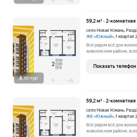
+
3
59,2 м² · 2-комнатная
село Новая Усмань
,
Разд
ЖК «Южный»
, 1 квартал
Всё рядом всё для жизниЖилой комплекс находится в
живописном районе, всег
на трассу. Экологичное
массива урочище Дубрав
Показать телефон
семейного
3D-тур
+
3
59,2 м² · 2-комнатная
село Новая Усмань
,
Разд
ЖК «Южный»
, 1 квартал
Всё рядом всё для жизниЖилой комплекс находится в
живописном районе, всег