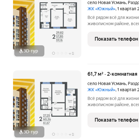
село Новая Усмань
,
Разд
ЖК «Южный»
, 1 квартал
Всё рядом всё для жизниЖилой комплекс находится в
живописном районе, всег
на трассу. Экологичное
массива урочище Дубрав
Показать телефон
семейного
3D-тур
+
3
61,7 м² · 2-комнатная
село Новая Усмань
,
Разд
ЖК «Южный»
, 1 квартал
Всё рядом всё для жизниЖилой комплекс находится в
живописном районе, всег
на трассу. Экологичное
массива урочище Дубрав
Показать телефон
семейного
3D-тур
+
3