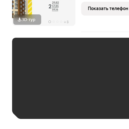
на трассу. Экологичное
массива урочище Дубрав
Показать телефон
семейного
3D-тур
+
3
ЕЖЕМЕСЯЧНЫЙ ПЛАТЁ
До 30 тыс. ₽
До 50 тыс. ₽
До 70 тыс. ₽
Больше 100 тыс. ₽