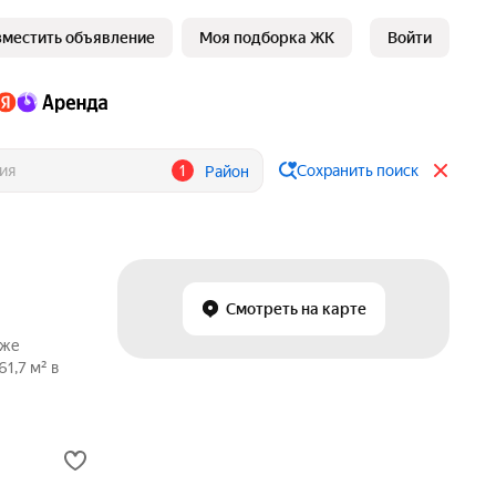
зместить объявление
Моя подборка ЖК
Войти
1
Сохранить поиск
Район
Смотреть на карте
аже
1,7 м² в