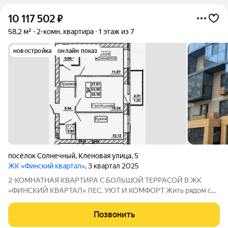
10 117 502
₽
58,2 м²
2-комн. квартира
1 этаж из 7
новостройка
онлайн показ
посёлок Солнечный
,
Кленовая улица
,
5
ЖК «Финский квартал»
, 3 квартал 2025
2-КОМНАТНАЯ КВАРТИРА С БОЛЬШОЙ ТЕРРАСОЙ В ЖК
«ФИНСКИЙ КВАРТАЛ» ЛЕС, УЮТ И КОМФОРТ Жить рядом с
лесом, наслаждаться тишиной и свежим воздухом, не
отказываясь от городского комфорта это возможно.
Позвонить
Продается светлая 2-комнатная квартира площадью 58,2