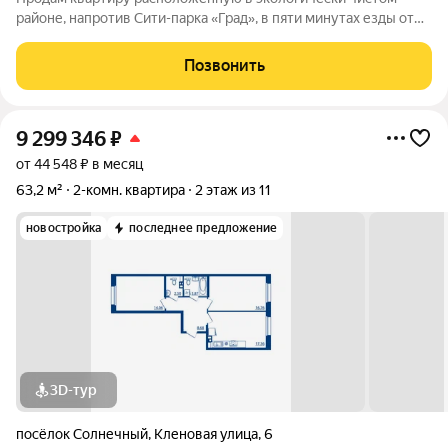
районе, напротив Сити-парка «Град», в пяти минутах езды от
города в жилом комплексе, построенном в скандинавском
стиле. В квартире система «умный дом», увеличенные окна. На
Позвонить
территории жилого
9 299 346
₽
от 44 548 ₽ в месяц
63,2 м²
2-комн. квартира
2 этаж из 11
новостройка
последнее предложение
3D-тур
посёлок Солнечный
,
Кленовая улица
,
6