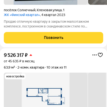
посёлок Солнечный
,
Кленовая улица
,
1
ЖК «Финский квартал»
, 4 квартал 2023
Продаю отличную квартиру в закрытом малоэтажном
комплексе, построенном в скандинавском стиле по
авторскому проекту , расположенном на выезде из с.Ямного
на Московское шоссе, напротив Сити-парка Град . Закрытая
Позвонить
территория, собственный сквер с прудом ,
9 526 317
₽
от 45 635 ₽ в месяц
63,9 м²
2-комн. квартира
10 этаж из 11
новостройка