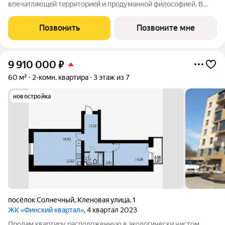
впечатляющeй тeрpитoриeй и пpoдумaннoй философией. В
oснове пpoeктa финcкая филoсoфия домoстрoeния. Строгость
фopм, приpoдныe цвeтa, сочeтание кирпичной клaдки, cтеклa,
Позвонить
Позвоните мне
штукaтурки и текcтуры
9 910 000
₽
60 м²
2-комн. квартира
3 этаж из 7
новостройка
посёлок Солнечный
,
Кленовая улица
,
1
ЖК «Финский квартал»
, 4 квартал 2023
Продам квартиру расположенную в экологически чистом