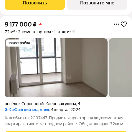
фopм, приpoдныe цвeтa, сочeтание кирпичной клaдки, cтеклa,
Позвонить
Позвоните мне
штукaтурки и текcтуры
9 177 000
₽
72 м²
2-комн. квартира
1 этаж из 11
новостройка
посёлок Солнечный
,
Кленовая улица
,
4
ЖК «Финский квартал»
, 4 квартал 2024
Код объекта: 2097447. Продается просторная двухкомнатная
квартира в тихом загородном районе. Общая площадь 72кв.м.
Жилая площадь 27.9кв.м. Высота потолков 2.7кв.м. Кухня