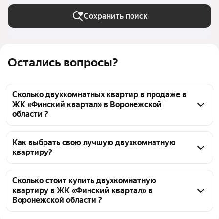
Сохранить поиск
Остались вопросы?
Сколько двухкомнатных квартир в продаже в
ЖК «Финский квартал» в Воронежской
области ?
На Яндекс Недвижимости в продаже в ЖК 
«Финский квартал» в Воронежской области 34 
Как выбрать свою лучшую двухкомнатную
квартиру?
двухкомнатных квартиры, из них 8 объявлений от 
агентств, 26 объявлений от застройщиков
Чтобы купить 2-комнатную квартиру в кирпичном 
доме в ЖК «Финский квартал», воспользуйтесь 
Сколько стоит купить двухкомнатную
квартиру в ЖК «Финский квартал» в
тепловой картой для оценки инфраструктуры и 
Воронежской области ?
транспортной доступности в выбранном районе в 
ЖК «Финский квартал» в Воронежской области
Цена за квадратный метр
127 458 — 195 326 ₽