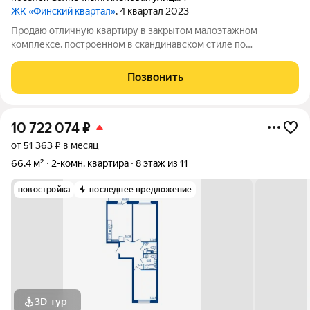
ЖК «Финский квартал»
, 4 квартал 2023
Продаю отличную квартиру в закрытом малоэтажном
комплексе, построенном в скандинавском стиле по
авторскому проекту , расположенном на выезде из с.Ямного
на Московское шоссе, напротив Сити-парка Град . Закрытая
Позвонить
территория, собственный сквер с прудом ,
10 722 074
₽
от 51 363 ₽ в месяц
66,4 м²
2-комн. квартира
8 этаж из 11
новостройка
последнее предложение
3D-тур