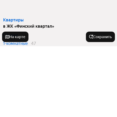
Квартиры
в ЖК «Финский квартал»
Студии
33
На карте
Сохранить
1-комнатные
47
2-комнатные
34
3-комнатные
6
4 и более комнатные
4
Вторичный рынок
в ЖК «Финский квартал»
1-комнатные
14
2-комнатные
7
4 и более комнатные
4