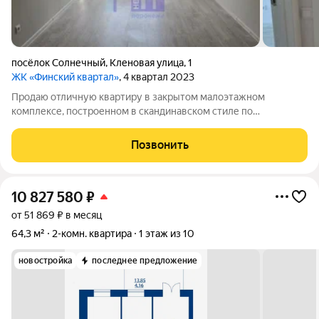
посёлок Солнечный
,
Кленовая улица
,
1
ЖК «Финский квартал»
, 4 квартал 2023
Продаю отличную квартиру в закрытом малоэтажном
комплексе, построенном в скандинавском стиле по
авторскому проекту , расположенном на выезде из с.Ямного
на Московское шоссе, напротив Сити-парка Град . Закрытая
Позвонить
территория, собственный сквер с прудом ,
10 827 580
₽
от 51 869 ₽ в месяц
64,3 м²
2-комн. квартира
1 этаж из 10
новостройка
последнее предложение