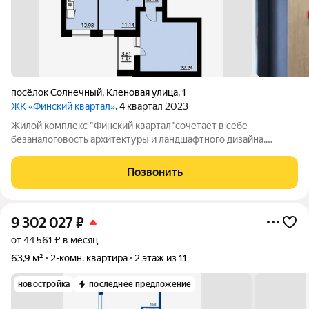
посёлок Солнечный
,
Кленовая улица
,
1
ЖК «Финский квартал»
, 4 квартал 2023
Жилой комплекс "Финский квартал"сочетает в себе
безаналоговость архитектуры и ландшафтного дизайна,
современные технологии и гармоничную связь с природой.
территория ЖК закрыта,- комплекс реализуется в концепции
Позвонить
«двор без машин». -Собственный сквер,
9 302 027
₽
от 44 561 ₽ в месяц
63,9 м²
2-комн. квартира
2 этаж из 11
новостройка
последнее предложение