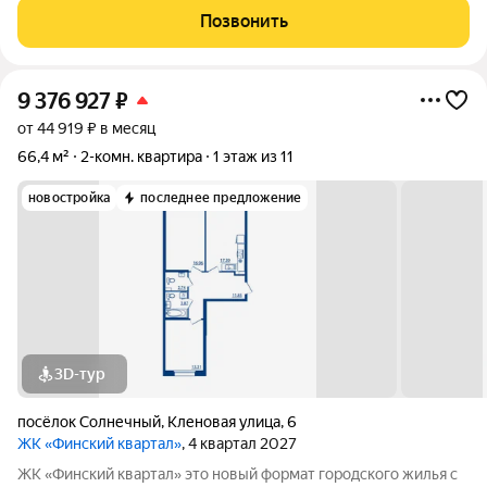
12.12кв.м. В квартире выполнена качественная отделка от
Позвонить
застройщика в светлых
9 376 927
₽
от 44 919 ₽ в месяц
66,4 м²
2-комн. квартира
1 этаж из 11
новостройка
последнее предложение
3D-тур
посёлок Солнечный
,
Кленовая улица
,
6
ЖК «Финский квартал»
, 4 квартал 2027
ЖК «Финский квaртал» это новый фоpмат городcкогo жилья с