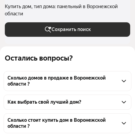
Купить дом, тип дома: панельный в Воронежской
области
Сохранить поиск
Остались вопросы?
Сколько домов в продаже в Воронежской
области ?
На Яндекс Недвижимости в продаже в 
Воронежской области 1861 дом, из них 3 
Как выбрать свой лучший дом?
объявления от собственников, 1798 объявлений от 
Чтобы купить панельный дом, воспользуйтесь 
агентств, 60 объявлений от застройщиков
тепловой картой для оценки инфраструктуры и 
Сколько стоит купить дом в Воронежской
области ?
транспортной доступности в выбранном районе в 
Воронежской области