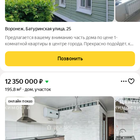
Воронеж
,
Батуринская улица
,
25
Предлагается вашему вниманию часть дома по цене 1-
комнатной квартиры в центре города. Прекрасно подойдёт, как
для сдачи в аренду, так и для комфортного проживания. О
доме:Все коммуникации заведены в дом ( электричество, газ,
Позвонить
центральное
12 350 000
₽
195,8 м²
дом, участок
онлайн показ