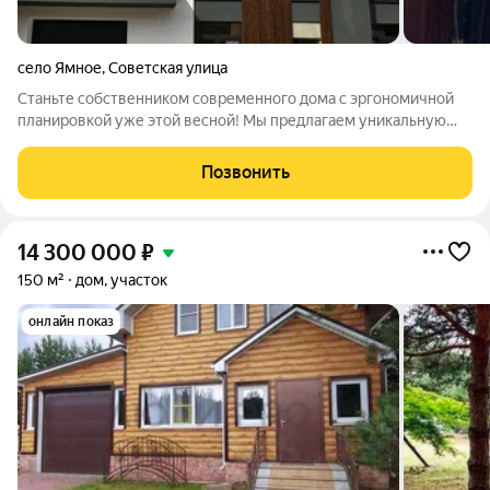
село Ямное
,
Советская улица
Станьте собственником современного дома с эргономичной
планировкой уже этой весной! Мы предлагаем уникальную
технологию быстровозводимых каменных домов, которая
позволяет стать счастливым обладателем дома из
Позвонить
инновационных материалов всего за 3
14 300 000
₽
150 м²
дом, участок
онлайн показ