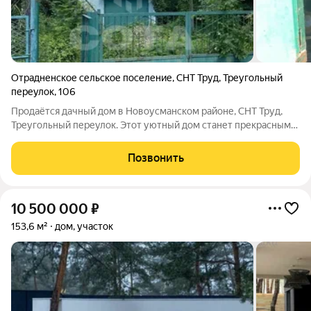
Отрадненское сельское поселение
,
СНТ Труд
,
Треугольный
переулок
,
106
Продаётся дачный дом в Новоусманском районе, СНТ Труд,
Треугольный переулок. Этот уютный дом станет прекрасным
местом для отдыха и уединения с природой. Общая площадь
дома составляет 132 квадратных метра, жилая площадь 60
Позвонить
квадратных метров, а
10 500 000
₽
153,6 м²
дом, участок