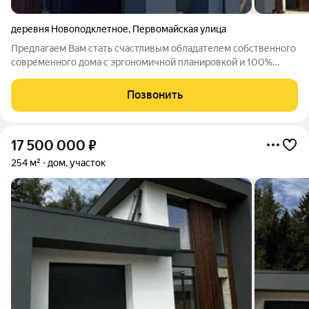
деревня Новоподклетное
,
Первомайская улица
Предлагаем Вам стать счастливым обладателем собственного
современного дома с эргономичной планировкой и 100%
отделкой! Стоимость указана за дом со 100% отделкой при
оплате наличными средствами и с учетом цены данного
Позвонить
земельного участка! В этом доме
17 500 000
₽
254 м²
дом, участок