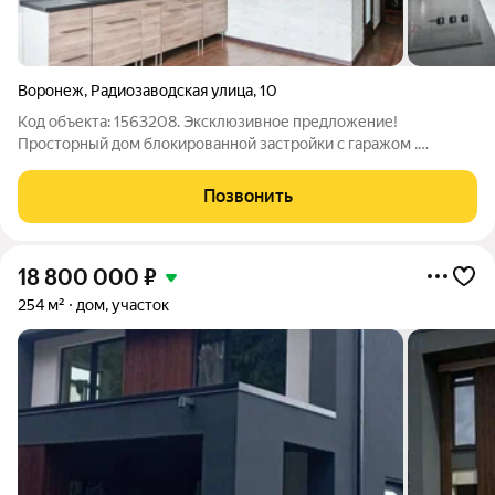
Воронеж
,
Радиозаводская улица
,
10
Код объекта: 1563208. Эксклюзивное предложение!
Просторный дом блокированной застройки с гаражом .
Уникальная возможность приобрести современный дом
сочетающий комфорт, функциональность и стиль! Идеальный
Позвонить
вариант для большой семьи или тех, кто ценит
18 800 000
₽
254 м²
дом, участок