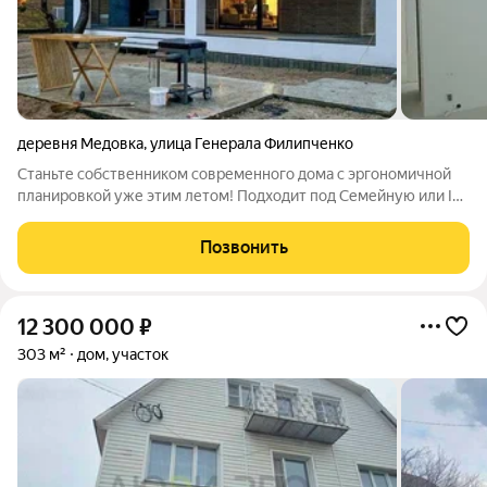
деревня Медовка
,
улица Генерала Филипченко
Станьте собственником современного дома с эргономичной
планировкой уже этим летом! Подходит под Семейную или IT-
ипотеку! Стоимость указана с учетом земельного участка! Мы
предлагаем уникальную технологию быстровозводимых
Позвонить
каменных домов, которая
12 300 000
₽
303 м²
дом, участок