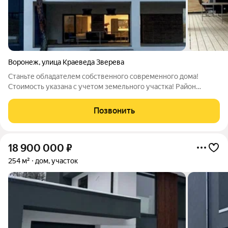
Воронеж
,
улица Краеведа Зверева
Станьте обладателем собственного современного дома!
Стоимость указана с учетом земельного участка! Район
полностью застроен новыми домами, счётчик уcтановлен, газ
по улицe. Комплектация: Фундамент: свайно-ростверковый
Позвонить
Стены: энергоэффективные
18 900 000
₽
254 м²
дом, участок