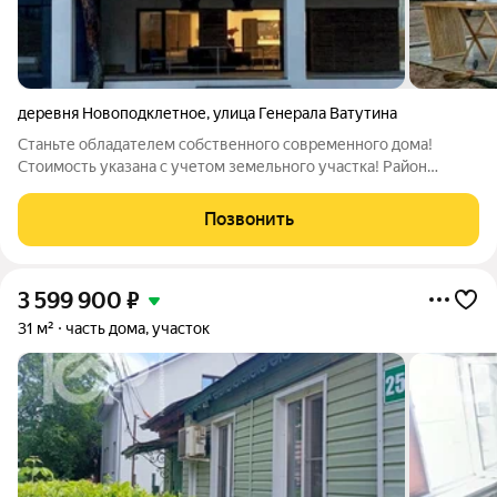
деревня Новоподклетное
,
улица Генерала Ватутина
Станьте обладателем собственного современного дома!
Стоимость указана с учетом земельного участка! Район
полностью застроен новыми домами, счётчик уcтановлен, газ
по улицe. Комплектация: Фундамент: свайно-ростверковый
Позвонить
Стены: энергоэффективные
3 599 900
₽
31 м²
часть дома, участок