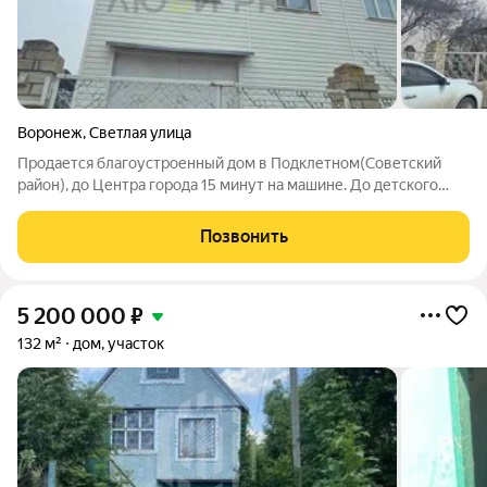
Воронеж
,
Светлая улица
Продается благоустроенный дом в Подклетном(Советский
район), до Центра города 15 минут на машине. До детского
сада(ул.Красочная,1) 2 минуты, до магазина Пятерочка,
Светофор 5 минут на машине. Общая площаль 303 кв.м., 3
Позвонить
этажа, два из них отапливается
5 200 000
₽
132 м²
дом, участок