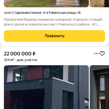
село Староживотинное
,
4-я Раменская улица
,
18
Предлагаем Вашему вниманию шикарный, отдельно стоящий
дом в одном из живописных мест Рамонского района - КП
"Раменки". Потрясающее месторасположение. Дом из СИП-
панелей, обшит сайдингом. Год постройки: 2014. Крыша:
Позвонить
металлочерепица. Высокие потолки.
22 000 000
₽
254 м²
дом, участок