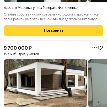
деревня Медовка
,
улица Генерала Филипченко
Станьте собственником современного дома с эргономичной
планировкой уже этой весной! Мы предлагаем уникальную
технологию быстровозводимых каменных домов, которая
позволяет стать счастливым обладателем дома из
Позвонить
инновационных материалов всего за 3
9 700 000
₽
153,6 м²
дом, участок