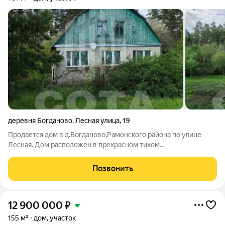
деревня Богданово
,
Лесная улица
,
19
Продается дом в д.Богданово,Рамонского района по улице
Лесная. Дом расположен в прекрасном тихом
месте,окруженном сосновыми деревьями. Участок
большой.ровный.прямоугольной формы,ухоженный. Есть
Позвонить
надворный постройки: гараж,сарай. Дом просторный,есть
12 900 000
₽
155 м²
дом, участок