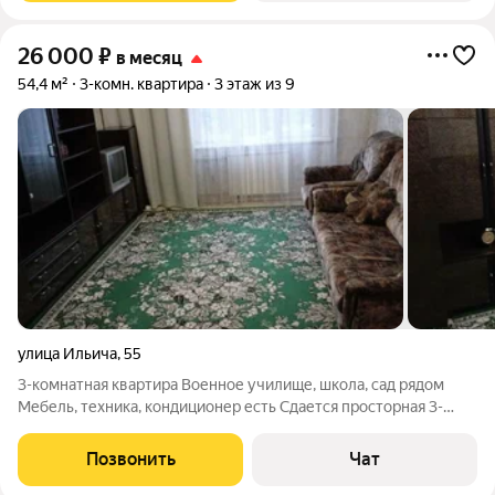
26 000
₽
в месяц
54,4 м²
3-комн. квартира
3 этаж из 9
улица Ильича
,
55
3-комнатная квартира Военное училище, школа, сад рядом
Мебель, техника, кондиционер есть Сдается просторная 3-
комнатная квартира на длительный срок. Чистая, ухоженная
квартира с мебелью и всей необходимой бытовой техникой.
Позвонить
Чат
Отличный вариант для тех,