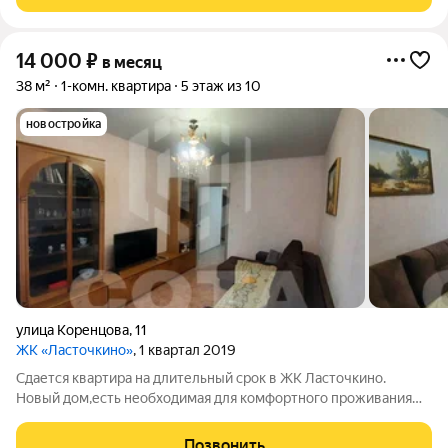
гарнитур; холодильник; микроволновая
14 000
₽
в месяц
38 м²
1-комн. квартира
5 этаж из 10
новостройка
улица Коренцова
,
11
ЖК «Ласточкино»
, 1 квартал 2019
Сдается квартира на длительный срок в ЖК Ласточкино.
Новый дом,есть необходимая для комфортного проживания
мебель и техника. Район с развитой инфраструктурой,в
шаговой доступности ТЦ,магазины,остановка. Коммунальные
Позвонить