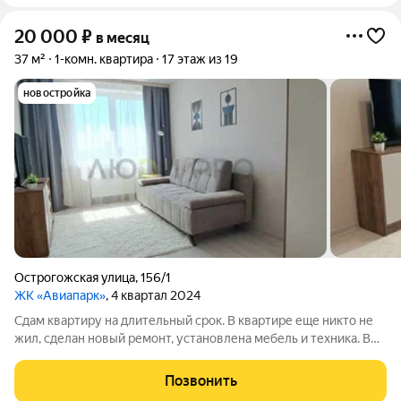
20 000
₽
в месяц
37 м²
1-комн. квартира
17 этаж из 19
новостройка
Острогожская улица
,
156/1
ЖК «Авиапарк»
, 4 квартал 2024
Сдам квартиру на длительный срок. В квартире еще никто не
жил, сделан новый ремонт, установлена мебель и техника. В
шаговой доступности магазины, поликлиника, банки, торговый
центр, остановка общественного транспорта, лесо-парковая
Позвонить
зона. До центра