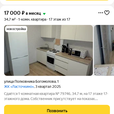
17 000
₽
в месяц
34,7 м²
1-комн. квартира
17 этаж из 17
новостройка
улица Полковника Богомолова
,
1
ЖК «Ласточкино»
, 3 квартал 2025
Сдаётся 1-комнатная квартира № 79746, 34.7 м, на 17 этаже 17-
этажного дома. Собственник присутствует на показах.
Коммунальные платежи оплачиваются отдельно. Счетчики
оплачиваются отдельно. По условиям проживания: можно с
Позвонить