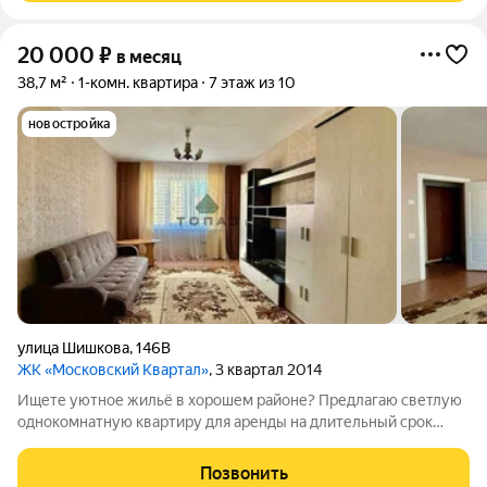
20 000
₽
в месяц
38,7 м²
1-комн. квартира
7 этаж из 10
новостройка
улица Шишкова
,
146В
ЖК «Московский Квартал»
, 3 квартал 2014
Ищете уютное жильё в хорошем районе? Предлагаю светлую
однокомнатную квартиру для аренды на длительный срок
отличный вариант для студента, молодой семьи или
работающего специалиста. Что есть в квартирекухонный
Позвонить