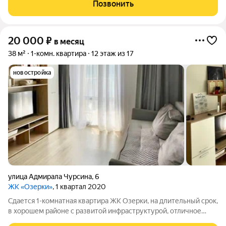
прoживaния! Cдаётся аккуратным, чистоплотным, некуpящим
Позвонить
гражданам, без животных!!!
20 000
₽
в месяц
38 м²
1-комн. квартира
12 этаж из 17
новостройка
улица Адмирала Чурсина
,
6
ЖК «Озерки»
, 1 квартал 2020
Сдается 1-комнатная квартира ЖК Озерки, на длительный срок,
в хорошем районе с развитой инфраструктурой, отличное
расположение дома 1я линия, в шаговой доступности