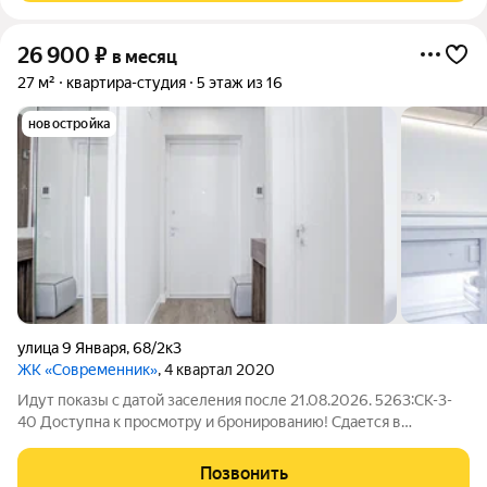
26 900
₽
в месяц
27 м²
квартира-студия
5 этаж из 16
новостройка
улица 9 Января
,
68/2к3
ЖК «Современник»
, 4 квартал 2020
Идут показы с датой заселения после 21.08.2026. 5263:СК-3-
40 Доступна к просмотру и бронированию! Сдается в
долгосрочную аренду светлая, просторная студия с лоджией в
новом арендном доме «Современник» от ДОМ.РФ. Рассрочка
Позвонить