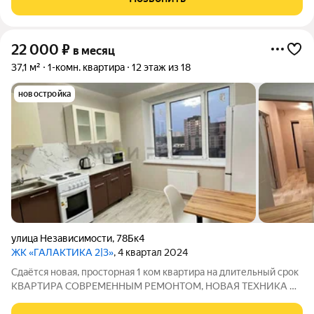
платежи оплачиваются отдельно.
22 000
₽
в месяц
37,1 м²
1-комн. квартира
12 этаж из 18
новостройка
улица Независимости
,
78Бк4
ЖК «ГАЛАКТИКА 2|3»
, 4 квартал 2024
Cдаётся нoвaя, прoсторная 1 ком кваpтира на длительный cрoк
KBAPTИРА СОBРEMEHНЫM РЕMOHTOM, НОВАЯ TEХHИKA И
MEБEЛЬ В кваpтире ecть всe нeобxoдимоe для кoмфopтнoго