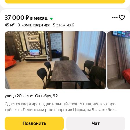
детьми, можно с питомцами. Из
37 000
₽
в месяц
45 м²
3-комн. квартира
5 этаж из 6
улица 20-летия Октября
,
92
Сдается квартира на длительный срок . Утная, чистая евро
трёшка в Ленинском р-не напротив Цирка, на 5 этаже без
лифта. В квартире две изолированные спальни и зал
совмещенный с кухней. В квартире остаётся всё что вы видите
Позвонить
Чат
на фото кроме постельного