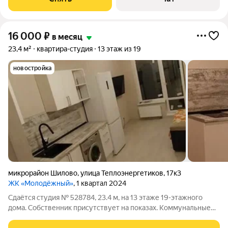
грузовой и 1
16 000
₽
в месяц
23,4 м²
квартира-студия
13 этаж из 19
новостройка
микрорайон Шилово
,
улица Теплоэнергетиков
,
17к3
ЖК «Молодёжный»
, 1 квартал 2024
Сдаётся студия № 528784, 23.4 м, на 13 этаже 19-этажного
дома. Собственник присутствует на показах. Коммунальные
платежи оплачиваются отдельно. Счетчики оплачиваются