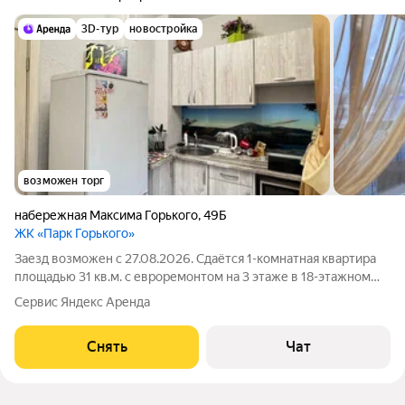
3D-тур
новостройка
возможен торг
набережная Максима Горького
,
49Б
ЖК «Парк Горького»
Заезд возможен с 27.08.2026. Сдаётся 1-комнатная квартира
площадью 31 кв.м. с евроремонтом на 3 этаже в 18-этажном
доме на срок от 11 месяцев. Из техники есть: Телевизор
Сервис Яндекс Аренда
Духовой шкаф Стиральная машина Холодильник Кондиционер
Микроволновка Дом -
Снять
Чат