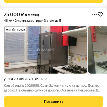
оплаты депозита на 3 месяца!
25 000
₽
в месяц
46 м²
2-комн. квартира
3 этаж из 5
онлайн показ
улица 20-летия Октября
,
48
Код объекта: 2026988. Сдам 2х комнатную квартиру. Дом во
дворах. Не слышно шума от дороги. Остановка Некрасова. В
квартире выполнен ремонт. Комнаты на разные стороны.
Потолок натяжной, на полу в комнатах паркет. Выход на балкон
Позвонить
из спальни. Имеется