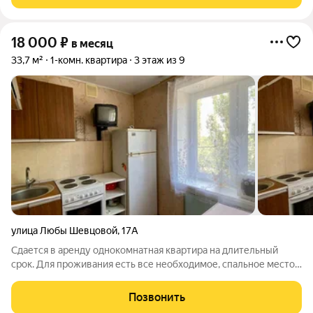
детьми, без питомцев. Из
18 000
₽
в месяц
33,7 м²
1-комн. квартира
3 этаж из 9
улица Любы Шевцовой
,
17А
Сдается в аренду однокомнатная квартира на длительный
срок. Для проживания есть все необходимое, спальное место,
хранение вещей, техника и посуда. Отличное предложение
для студентов и молодой семье. Рядом магазин Магнит,
Позвонить
Красное белое, пункты выдачи,