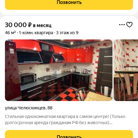
отдельно. По условиям проживания: можно с детьми, можно с
Позвонить
питомцами. Срок
30 000
₽
в месяц
46 м²
1-комн. квартира
3 этаж из 9
улица Челюскинцев
,
88
Стильная однокомнатная квартира в самом центре! (Только
долгосрочная аренда гражданам РФ без животных)
Премиальное расположение: центр города, район Цирка.
Строительный институт, Университет правосудия, все рядом!
Позвонить