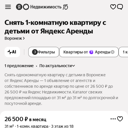
Снять 1-комнатную квартиру с
детьми от Яндекс Аренды
Воронеж
AI
Фильтры
Квартиры от
Аренды
1 
3
1 предложение
•
по актуальности
Снять однокомнатную квартиру с детьми в Воронеже
от Яндекс Аренды — 1 объявление от агентств и
собственников по аренде квартир по цене от 26 500 ₽ до
26 500 ₽ на Яндекс Недвижимости. Каталог свежих
предложений площадью от 31 м² до 31 м² по долгосрочной и
посуточной аренде.
26 500
₽
в месяц
31 м²
1-комн. квартира
3 этаж из 18