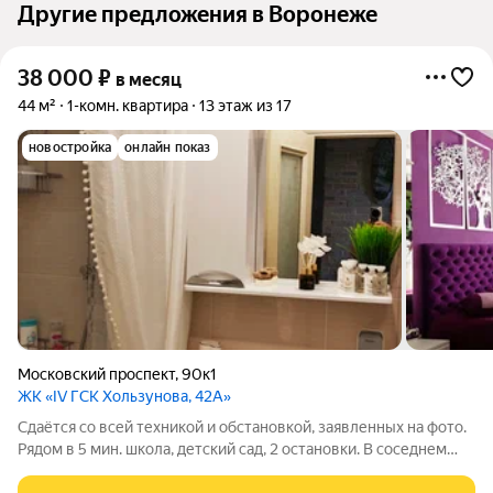
Другие предложения в Воронеже
38 000
₽
в месяц
44 м²
1-комн. квартира
13 этаж из 17
новостройка
онлайн показ
Московский проспект
,
90к1
ЖК «IV ГСК Хользунова, 42А»
Сдаётся со всей техникой и обстановкой, заявленных на фото.
Рядом в 5 мин. школа, детский сад, 2 остановки. В соседнем
доме «Магнит», «Вайлдберриз», Яндекс Маркет,Озон,клиника