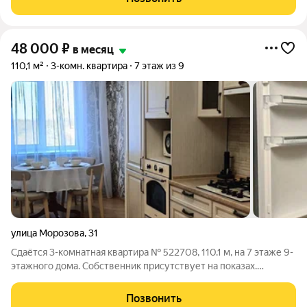
Пешая доступность к кафе, магазинам
48 000
₽
в месяц
110,1 м²
3-комн. квартира
7 этаж из 9
улица Морозова
,
31
Сдаётся 3-комнатная квартира № 522708, 110.1 м, на 7 этаже 9-
этажного дома. Собственник присутствует на показах.
Коммунальные платежи включены в стоимость. Счетчики
оплачиваются отдельно. По условиям проживания: можно с
Позвонить