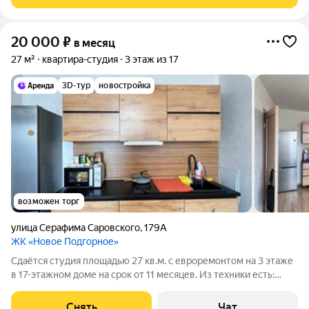
детьми, можно с питомцами.
20 000
₽
в месяц
27 м²
квартира-студия
3 этаж из 17
3D-тур
новостройка
возможен торг
улица Серафима Саровского
,
179А
ЖК «Новое Подгорное»
Сдаётся студия площадью 27 кв.м. с евроремонтом на 3 этаже
в 17-этажном доме на срок от 11 месяцев. Из техники есть:
Стиральная машина Холодильник Микроволновка Дом -
панельный, окна выходят на улицу. В подъезде 2 лифта - 1
Снять
Чат