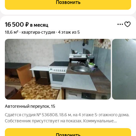
Сова,стомотология. Вид из окна на бассейн ВГУ , сквер Ратный
Позвонить
и Пирамиду
16 500
₽
в месяц
18,6 м²
квартира-студия
4 этаж из 5
Автогенный переулок
,
15
Сдаётся студия № 536808, 18.6 м, на 4 этаже 5-этажного дома.
Собственник присутствует на показах. Коммунальные
платежи оплачиваются отдельно. Счетчики оплачиваются
отдельно. По условиям проживания: можно с детьми, можно с
Позвонить