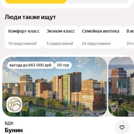
Люди также ищут
Комфорт-класс
Эконом-класс
Семейная ипотека
В и
19 предложений
5 предложений
24 предложения
24 
выгода до 663 000 руб.
3D-тур
ВДК
Бунин