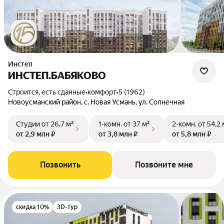
Инстеп
ИНСТЕП.БАБЯКОВО
Строится, есть сданные
•
комфорт
•
5 (1962)
Новоусманский район, с. Новая Усмань, ул. Солнечная
Студии
от 26,7 м²
1-комн.
от 37 м²
2-комн.
от 54,2 
от 2,9 млн ₽
от 3,8 млн ₽
от 5,8 млн ₽
Позвонить
Позвоните мне
скидка 10%
3D-тур