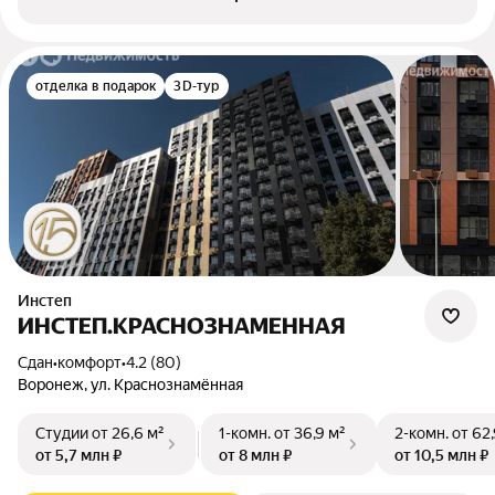
отделка в подарок
3D-тур
Инстеп
ИНСТЕП.КРАСНОЗНАМЕННАЯ
Сдан
•
комфорт
•
4.2 (80)
Воронеж, ул. Краснознамённая
Студии
от 26,6 м²
1-комн.
от 36,9 м²
2-комн.
от 62,
от 5,7 млн ₽
от 8 млн ₽
от 10,5 млн ₽