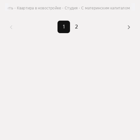
Купить
Квартира в новостройке
Студия
С материнским капиталом
1
2