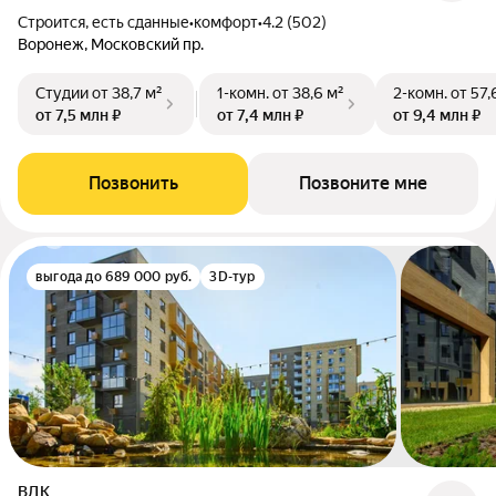
Строится, есть сданные
•
комфорт
•
4.2 (502)
Воронеж, Московский пр.
Студии
от 38,7 м²
1-комн.
от 38,6 м²
2-комн.
от 57,
от 7,5 млн ₽
от 7,4 млн ₽
от 9,4 млн ₽
Позвонить
Позвоните мне
выгода до 689 000 руб.
3D-тур
ВДК