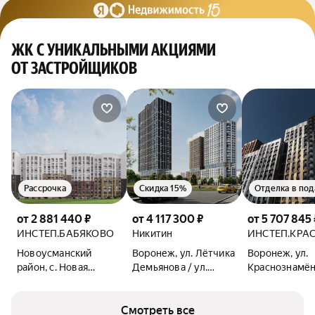
ЖК С УНИКАЛЬНЫМИ АКЦИЯМИ
ОТ ЗАСТРОЙЩИКОВ
Рассрочка
Скидка 15%
Отделка в под
от 2 881 440 ₽
от 4 117 300 ₽
от 5 707 845 
ИНСТЕП.БАБЯКОВО
Никитин
ИНСТЕП.КРА
Новоусманский
Воронеж, ул. Лётчика
Воронеж, ул.
район, с. Новая
Демьянова / ул.
Краснознамён
Усмань, ул.
Лётчика Щербакова
Солнечная
Смотреть все