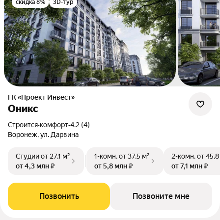
скидка 8%
3D-тур
ГК «Проект Инвест»
Оникс
Строится
•
комфорт
•
4.2 (4)
Воронеж, ул. Дарвина
Студии
от 27,1 м²
1-комн.
от 37,5 м²
2-комн.
от 45,8
от 4,3 млн ₽
от 5,8 млн ₽
от 7,1 млн ₽
Позвонить
Позвоните мне