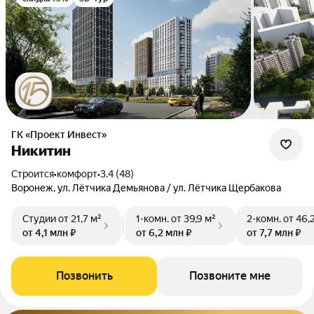
ГК «Проект Инвест»
Никитин
Строится
•
комфорт
•
3.4 (48)
Воронеж, ул. Лётчика Демьянова / ул. Лётчика Щербакова
Студии
от 21,7 м²
1-комн.
от 39,9 м²
2-комн.
от 46,
от 4,1 млн ₽
от 6,2 млн ₽
от 7,7 млн ₽
Позвонить
Позвоните мне