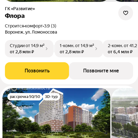
ГК «Развитие»
Флора
Строится
•
комфорт
•
3.9 (3)
Воронеж, ул. Ломоносова
Студии
от 14,9 м²
1-комн.
от 14,9 м²
2-комн.
от 41,2
от 2,8 млн ₽
от 2,8 млн ₽
от 6,4 млн ₽
Позвонить
Позвоните мне
рассрочка 50/50
3D-тур