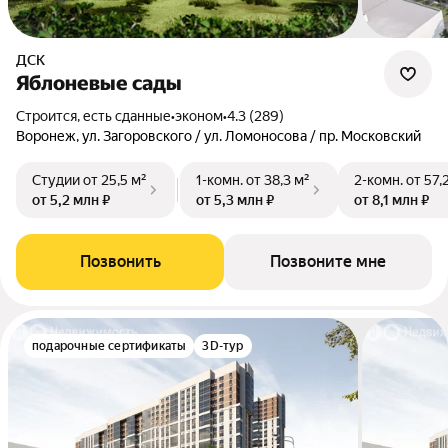
ДСК
Яблоневые сады
Строится, есть сданные
•
эконом
•
4.3 (289)
Воронеж, ул. Загоровского / ул. Ломоносова / пр. Московский
Студии
от 25,5 м²
1-комн.
от 38,3 м²
2-комн.
от 57,
от 5,2 млн ₽
от 5,3 млн ₽
от 8,1 млн ₽
Позвонить
Позвоните мне
подарочные сертификаты
3D-тур