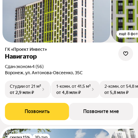
ещё 8 фот
ГК «Проект Инвест»
Навигатор
Сдан
•
эконом
•
4 (56)
Воронеж, ул. Антонова-Овсеенко, 35С
Студии
от 21 м²
1-комн.
от 41,5 м²
2-комн.
от 54,8 
от 2,9 млн ₽
от 4,8 млн ₽
от 5,8 млн ₽
Позвонить
Позвоните мне
скидка 15%
3D-тур