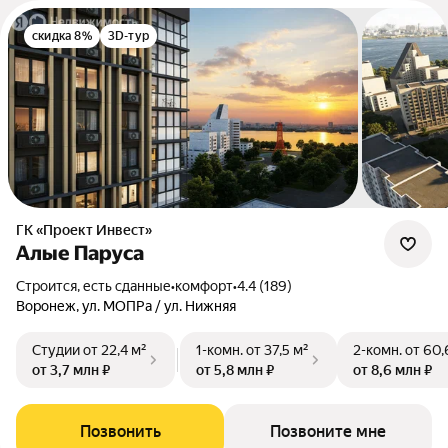
скидка 8%
3D-тур
ГК «Проект Инвест»
Алые Паруса
Строится, есть сданные
•
комфорт
•
4.4 (189)
Воронеж, ул. МОПРа / ул. Нижняя
Студии
от 22,4 м²
1-комн.
от 37,5 м²
2-комн.
от 60,
от 3,7 млн ₽
от 5,8 млн ₽
от 8,6 млн ₽
Позвонить
Позвоните мне