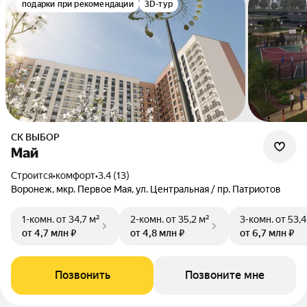
подарки при рекомендации
3D-тур
СК ВЫБОР
Май
Строится
•
комфорт
•
3.4 (13)
Воронеж, мкр. Первое Мая, ул. Центральная / пр. Патриотов
1-комн.
от 34,7 м²
2-комн.
от 35,2 м²
3-комн.
от 53,4
от 4,7 млн ₽
от 4,8 млн ₽
от 6,7 млн ₽
Позвонить
Позвоните мне