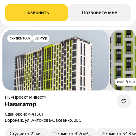
Позвонить
Позвоните мне
скидка 10%
3D-тур
ещё 8 фот
ГК «Проект Инвест»
Навигатор
Сдан
•
эконом
•
4 (56)
Воронеж, ул. Антонова-Овсеенко, 35С
Студии
от 21 м²
1-комн.
от 41,5 м²
2-комн.
от 54,8 м