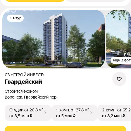
3D-тур
ещё 2 фот
СЗ «СТРОЙИНВЕСТ»
Гвардейский
Строится
•
эконом
Воронеж, Гвардейский пер.
Студии
от 26,8 м²
1-комн.
от 37,8 м²
2-комн.
от 65,2
от 3,5 млн ₽
от 5 млн ₽
от 8,2 млн ₽