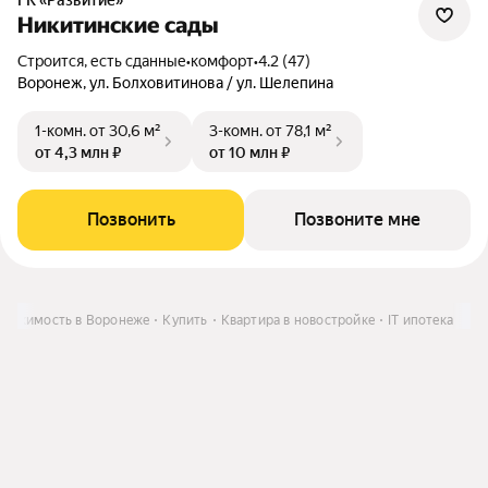
ГК «Развитие»
Никитинские сады
Строится, есть сданные
•
комфорт
•
4.2 (47)
Воронеж, ул. Болховитинова / ул. Шелепина
1-комн.
от 30,6 м²
3-комн.
от 78,1 м²
от 4,3 млн ₽
от 10 млн ₽
Позвонить
Позвоните мне
вижимость в Воронеже
Купить
Квартира в новостройке
IT ипотека