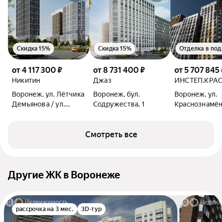
Скидка 15%
Скидка 15%
Отделка в под
от 4 117 300 ₽
от 8 731 400 ₽
от 5 707 845 
Никитин
Джаз
ИНСТЕП.КРА
Воронеж, ул. Лётчика
Воронеж, бул.
Воронеж, ул.
Демьянова / ул.
Содружества, 1
Краснознамён
Лётчика Щербакова
Смотреть все
Другие ЖК в Воронеже
рассрочка на 3 мес.
3D-тур