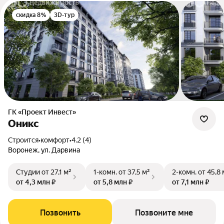
скидка 8%
3D-тур
ГК «Проект Инвест»
Оникс
Строится
•
комфорт
•
4.2 (4)
Воронеж, ул. Дарвина
Студии
от 27,1 м²
1-комн.
от 37,5 м²
2-комн.
от 45,8 
от 4,3 млн ₽
от 5,8 млн ₽
от 7,1 млн ₽
Позвонить
Позвоните мне