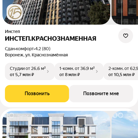
Инстеп
ИНСТЕП.КРАСНОЗНАМЕННАЯ
Сдан
•
комфорт
•
4.2 (80)
Воронеж, ул. Краснознамённая
Студии
от 26,6 м²
1-комн.
от 36,9 м²
2-комн.
от 62,
от 5,7 млн ₽
от 8 млн ₽
от 10,5 млн ₽
Позвонить
Позвоните мне