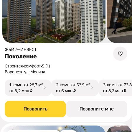
ЖБИ2—ИНВЕСТ
Поколение
Строится
•
комфорт
•
5 (1)
Воронеж, ул. Мосина
1-комн.
от 28,7 м²
2-комн.
от 53,9 м²
3-комн.
от 73,8
от 3,2 млн ₽
от 6 млн ₽
от 8,2 млн ₽
Позвонить
Позвоните мне