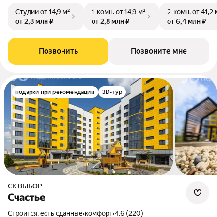
Студии
от 14,9 м²
1-комн.
от 14,9 м²
2-комн.
от 41,2 
от 2,8 млн ₽
от 2,8 млн ₽
от 6,4 млн ₽
Позвонить
Позвоните мне
подарки при рекомендации
3D-тур
СК ВЫБОР
Счастье
Строится, есть сданные
•
комфорт
•
4.6 (220)