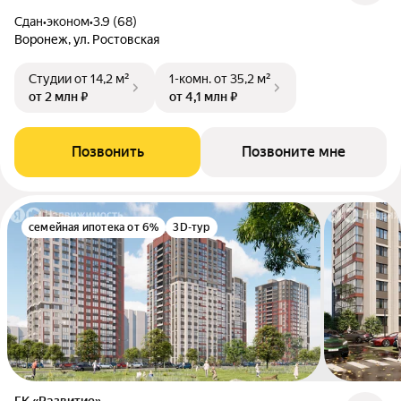
Сдан
•
эконом
•
3.9 (68)
Воронеж, ул. Ростовская
Студии
от 14,2 м²
1-комн.
от 35,2 м²
от 2 млн ₽
от 4,1 млн ₽
Позвонить
Позвоните мне
семейная ипотека от 6%
3D-тур