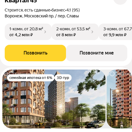
Квартал 45
Строится, есть сданные
•
бизнес
•
4.1 (95)
Воронеж, Московский пр. / пер. Славы
1-комн.
от 20,8 м²
2-комн.
от 53,5 м²
3-комн.
от 67,7
от 4,2 млн ₽
от 8 млн ₽
от 9,9 млн ₽
Позвонить
Позвоните мне
семейная ипотека от 6%
3D-тур