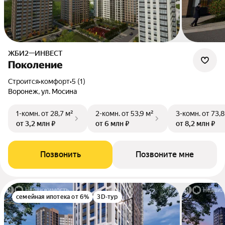
ЖБИ2—ИНВЕСТ
Поколение
Строится
•
комфорт
•
5 (1)
Воронеж, ул. Мосина
1-комн.
от 28,7 м²
2-комн.
от 53,9 м²
3-комн.
от 73,8
от 3,2 млн ₽
от 6 млн ₽
от 8,2 млн ₽
Позвонить
Позвоните мне
семейная ипотека от 6%
3D-тур