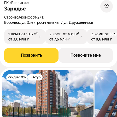
ГК «Развитие»
Зарядье
Строится
•
комфорт
•
2 (1)
Воронеж, ул. Электросигнальная / ул. Дружинников
1-комн.
от 19,6 м²
2-комн.
от 49,9 м²
3-комн.
от 55,9
от 3,8 млн ₽
от 7,5 млн ₽
от 8,6 млн ₽
Позвонить
Позвоните мне
скидка 10%
3D-тур