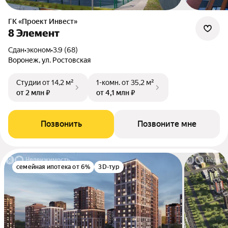
ГК «Проект Инвест»
8 Элемент
Сдан
•
эконом
•
3.9 (68)
Воронеж, ул. Ростовская
Студии
от 14,2 м²
1-комн.
от 35,2 м²
от 2 млн ₽
от 4,1 млн ₽
Позвонить
Позвоните мне
семейная ипотека от 6%
3D-тур