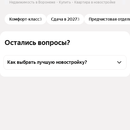
Недвижимость в Воронеже
Купить
Квартира в новостройке
Комфорт-класс
3
Сдача в 2027
3
Предчистовая отдел
Остались вопросы?
Как выбрать лучшую новостройку?
Воспользуйтесь тепловой картой для оценки 
инфраструктуры и транспортной доступности 
новостроек в выбранном районе на улице бульвар 
Содружества в Воронеже
Для легкого выбора подходящей новостройки в 
верхней части страницы есть самые частые 
комбинации фильтров, например «Комфорт-класс» 
или «В ипотеку»