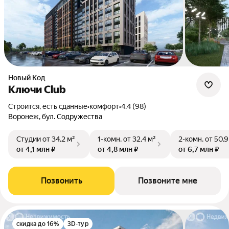
Новый Код
Ключи Club
Строится, есть сданные
•
комфорт
•
4.4 (98)
Воронеж, бул. Содружества
Студии
от 34,2 м²
1-комн.
от 32,4 м²
2-комн.
от 50,9
от 4,1 млн ₽
от 4,8 млн ₽
от 6,7 млн ₽
Позвонить
Позвоните мне
скидка до 16%
3D-тур