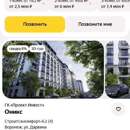
1-комн.
от 19,2 м²
2-комн.
от 49,6 м²
3-комн.
от 68,9
от 2,5 млн ₽
от 6 млн ₽
от 7,4 млн ₽
Позвонить
Позвоните мне
скидка 8%
3D-тур
ГК «Проект Инвест»
Оникс
Строится
•
комфорт
•
4.2 (4)
Воронеж, ул. Дарвина