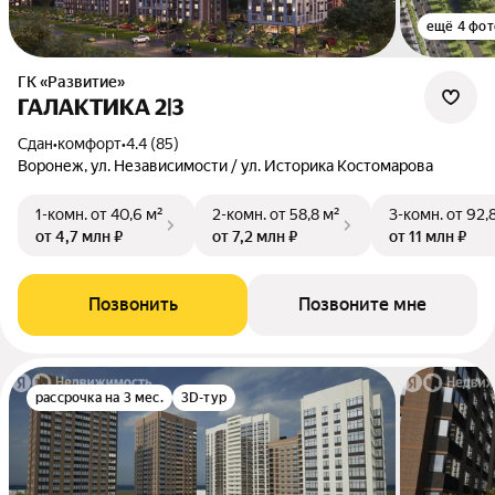
ещё 4 фот
ГК «Развитие»
ГАЛАКТИКА 2|3
Сдан
•
комфорт
•
4.4 (85)
Воронеж, ул. Независимости / ул. Историка Костомарова
1-комн.
от 40,6 м²
2-комн.
от 58,8 м²
3-комн.
от 92,
от 4,7 млн ₽
от 7,2 млн ₽
от 11 млн ₽
Позвонить
Позвоните мне
рассрочка на 3 мес.
3D-тур