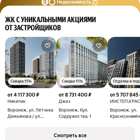
ЖК С УНИКАЛЬНЫМИ АКЦИЯМИ
ОТ ЗАСТРОЙЩИКОВ
Скидка 15%
Скидка 15%
Отделка в под
от 4 117 300 ₽
от 8 731 400 ₽
от 5 707 845 
Никитин
Джаз
ИНСТЕП.КРА
Воронеж, ул. Лётчика
Воронеж, бул.
Воронеж, ул.
Демьянова / ул.
Содружества, 1
Краснознамён
Лётчика Щербакова
Смотреть все