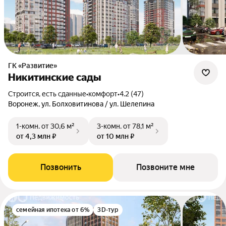
ГК «Развитие»
Никитинские сады
Строится, есть сданные
•
комфорт
•
4.2 (47)
Воронеж, ул. Болховитинова / ул. Шелепина
1-комн.
от 30,6 м²
3-комн.
от 78,1 м²
от 4,3 млн ₽
от 10 млн ₽
Позвонить
Позвоните мне
семейная ипотека от 6%
3D-тур