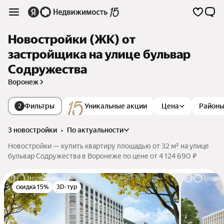
Новостройки (ЖК) от
застройщика на улице бульвар
Содружества
Воронеж
Фильтры
Уникальные акции
Цена
Район
2
3 новостройки
•
по актуальности
Новостройки — купить квартиру площадью от 32 м² на улице
бульвар Содружества в Воронеже по цене от 4 124 690 ₽
скидка 15%
3D-тур