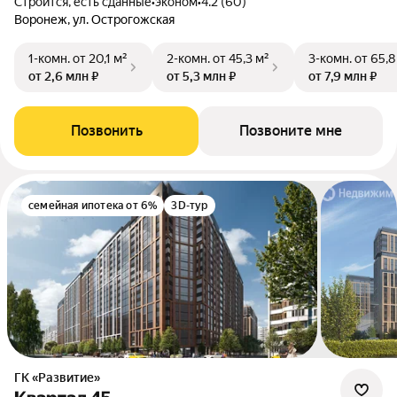
Строится, есть сданные
•
эконом
•
4.2 (60)
Воронеж, ул. Острогожская
1-комн.
от 20,1 м²
2-комн.
от 45,3 м²
3-комн.
от 65,8
от 2,6 млн ₽
от 5,3 млн ₽
от 7,9 млн ₽
Позвонить
Позвоните мне
семейная ипотека от 6%
3D-тур
ГК «Развитие»