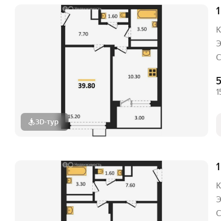
1
К
Э
С
1
3D-тур
1
К
Э
С