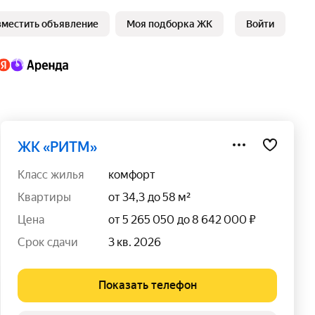
зместить объявление
Моя подборка ЖК
Войти
ЖК «РИТМ»
класс жилья
комфорт
квартиры
от 34,3 до 58 м²
цена
от 5 265 050 до 8 642 000 ₽
срок сдачи
3 кв. 2026
Показать телефон