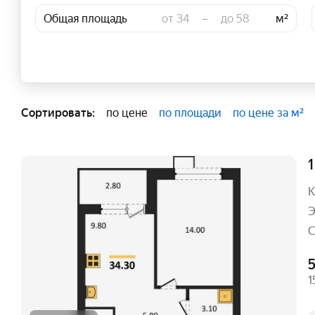
Общая площадь
–
м²
Сортировать:
по цене
по площади
по цене за м²
1
К
Э
С
5
1