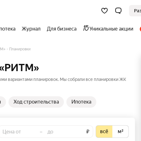
Ра
потека
Журнал
Для бизнеса
Уникальные акции
ТМ»
Планировки
 «РИТМ»
ыми вариантами планировок. Мы собрали все планировки ЖК
ы
Ход строительства
Ипотека
всё
м²
–
₽