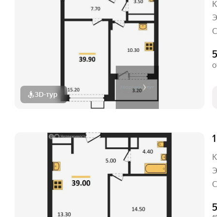
К
Э
С
о
3D-тур
1
К
Э
С