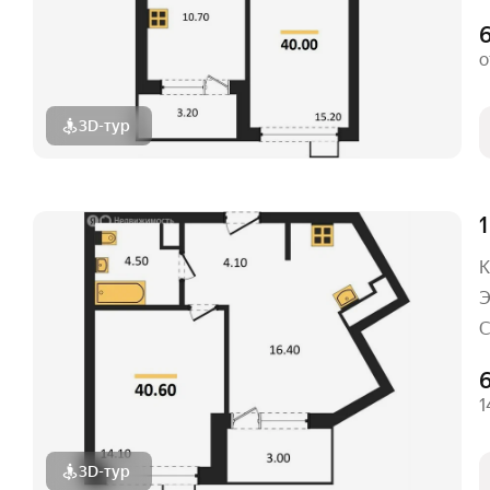
о
3D-тур
1
К
Э
С
1
3D-тур