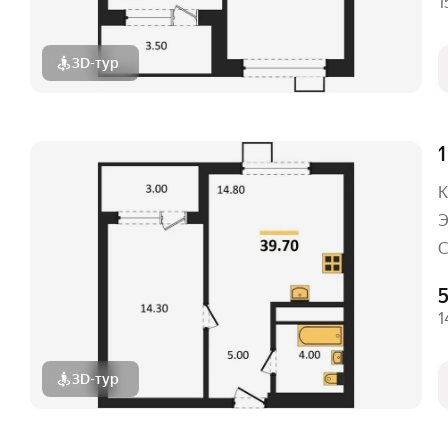
1
3D-тур
1
К
Э
С
1
3D-тур