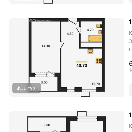
1
К
Э
С
1
3D-тур
1
К