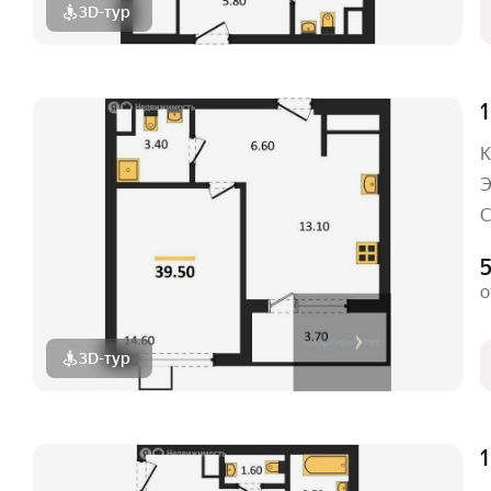
3D-тур
1
К
Э
С
5
о
3D-тур
1