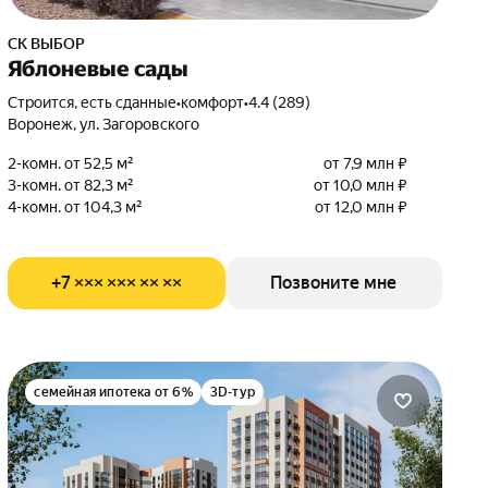
СК ВЫБОР
Яблоневые сады
Строится, есть сданные
•
комфорт
•
4.4 (289)
Воронеж, ул. Загоровского
2-комн. от 52,5 м²
от 7,9 млн ₽
3-комн. от 82,3 м²
от 10,0 млн ₽
4-комн. от 104,3 м²
от 12,0 млн ₽
+7 ××× ××× ×× ××
Позвоните мне
семейная ипотека от 6%
3D-тур