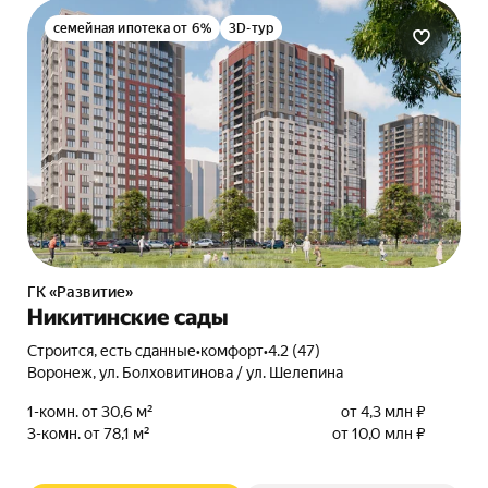
семейная ипотека от 6%
3D-тур
ГК «Развитие»
Никитинские сады
Строится, есть сданные
•
комфорт
•
4.2 (47)
Воронеж, ул. Болховитинова / ул. Шелепина
1-комн. от 30,6 м²
от 4,3 млн ₽
3-комн. от 78,1 м²
от 10,0 млн ₽