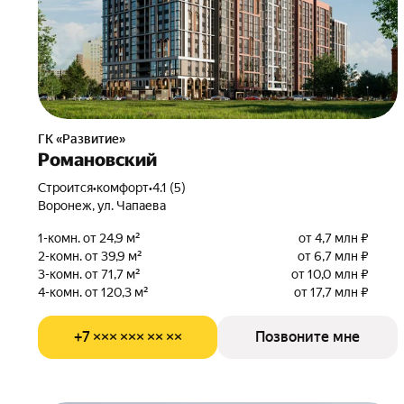
ГК «Развитие»
Романовский
Строится
•
комфорт
•
4.1 (5)
Воронеж, ул. Чапаева
1-комн. от 24,9 м²
от 4,7 млн ₽
2-комн. от 39,9 м²
от 6,7 млн ₽
3-комн. от 71,7 м²
от 10,0 млн ₽
4-комн. от 120,3 м²
от 17,7 млн ₽
+7 ××× ××× ×× ××
Позвоните мне