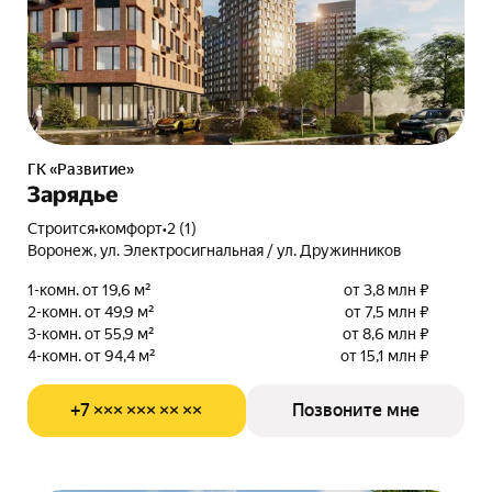
ГК «Развитие»
Зарядье
Строится
•
комфорт
•
2 (1)
Воронеж, ул. Электросигнальная / ул. Дружинников
1-комн. от 19,6 м²
от 3,8 млн ₽
2-комн. от 49,9 м²
от 7,5 млн ₽
3-комн. от 55,9 м²
от 8,6 млн ₽
4-комн. от 94,4 м²
от 15,1 млн ₽
+7 ××× ××× ×× ××
Позвоните мне