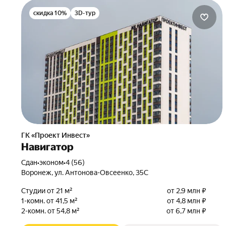
скидка 10%
3D-тур
ГК «Проект Инвест»
Навигатор
Сдан
•
эконом
•
4 (56)
Воронеж, ул. Антонова-Овсеенко, 35С
Студии от 21 м²
от 2,9 млн ₽
1-комн. от 41,5 м²
от 4,8 млн ₽
2-комн. от 54,8 м²
от 6,7 млн ₽