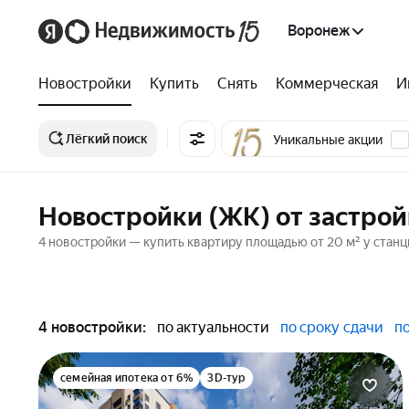
Воронеж
Новостройки
Купить
Снять
Коммерческая
И
Лёгкий поиск
Уникальные акции
Новостройки (ЖК) от застрой
4 новостройки — купить квартиру площадью от 20 м² у станц
4 новостройки:
по актуальности
по сроку сдачи
п
семейная ипотека от 6%
3D-тур