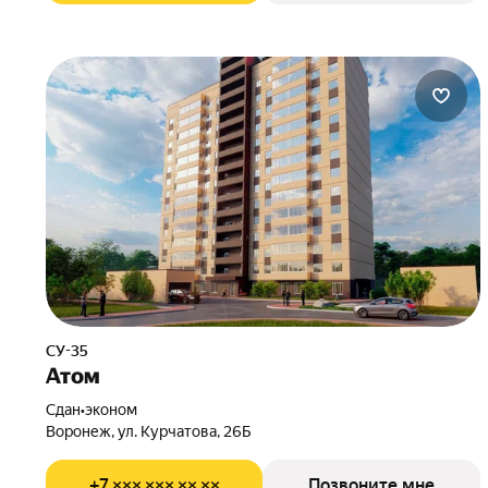
СУ-35
Атом
Сдан
•
эконом
Воронеж, ул. Курчатова, 26Б
+7 ××× ××× ×× ××
Позвоните мне