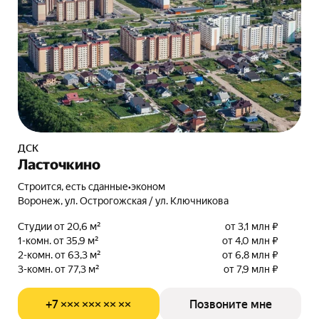
ДСК
Ласточкино
Строится, есть сданные
•
эконом
Воронеж, ул. Острогожская / ул. Ключникова
Студии от 20,6 м²
от 3,1 млн ₽
1-комн. от 35,9 м²
от 4,0 млн ₽
2-комн. от 63,3 м²
от 6,8 млн ₽
3-комн. от 77,3 м²
от 7,9 млн ₽
+7 ××× ××× ×× ××
Позвоните мне