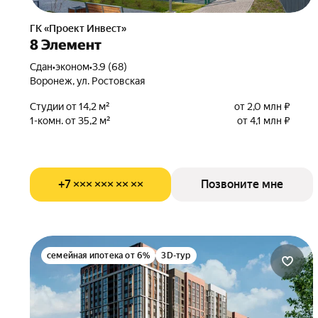
ГК «Проект Инвест»
8 Элемент
Сдан
•
эконом
•
3.9 (68)
Воронеж, ул. Ростовская
Студии от 14,2 м²
от 2,0 млн ₽
1-комн. от 35,2 м²
от 4,1 млн ₽
+7 ××× ××× ×× ××
Позвоните мне
семейная ипотека от 6%
3D-тур