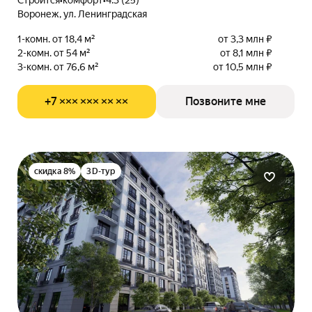
Строится
•
комфорт
•
4.3 (25)
Воронеж, ул. Ленинградская
1-комн. от 18,4 м²
от 3,3 млн ₽
2-комн. от 54 м²
от 8,1 млн ₽
3-комн. от 76,6 м²
от 10,5 млн ₽
+7 ××× ××× ×× ××
Позвоните мне
скидка 8%
3D-тур