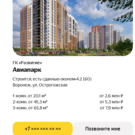
ГК «Развитие»
Авиапарк
Строится, есть сданные
•
эконом
•
4.2 (60)
Воронеж, ул. Острогожская
1-комн. от 20,1 м²
от 2,6 млн ₽
2-комн. от 45,3 м²
от 5,3 млн ₽
3-комн. от 65,8 м²
от 7,9 млн ₽
+7 ××× ××× ×× ××
Позвоните мне