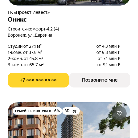
ГК «Проект Инвест»
Оникс
Строится
•
комфорт
•
4.2 (4)
Воронеж, ул. Дарвина
Студии от 27,1 м²
от 4,3 млн ₽
1-комн. от 37,5 м²
от 5,8 млн ₽
2-комн. от 45,8 м²
от 7,1 млн ₽
3-комн. от 65,7 м²
от 9,1 млн ₽
+7 ××× ××× ×× ××
Позвоните мне
семейная ипотека от 6%
3D-тур