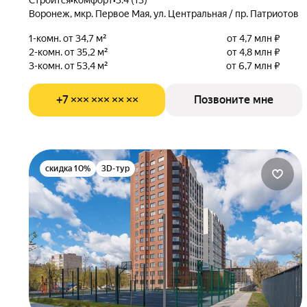
Строится
•
комфорт
•
3.4 (13)
Воронеж, мкр. Первое Мая, ул. Центральная / пр. Патриотов
1-комн. от 34,7 м²
от 4,7 млн ₽
2-комн. от 35,2 м²
от 4,8 млн ₽
3-комн. от 53,4 м²
от 6,7 млн ₽
+7 ××× ××× ×× ××
Позвоните мне
скидка 10%
3D-тур