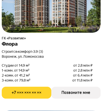
ГК «Развитие»
Флора
Строится
•
комфорт
•
3.9 (3)
Воронеж, ул. Ломоносова
Студии от 14,9 м²
от 2,8 млн ₽
1-комн. от 14,9 м²
от 2,8 млн ₽
2-комн. от 41,2 м²
от 6,4 млн ₽
3-комн. от 79,8 м²
от 11,8 млн ₽
+7 ××× ××× ×× ××
Позвоните мне