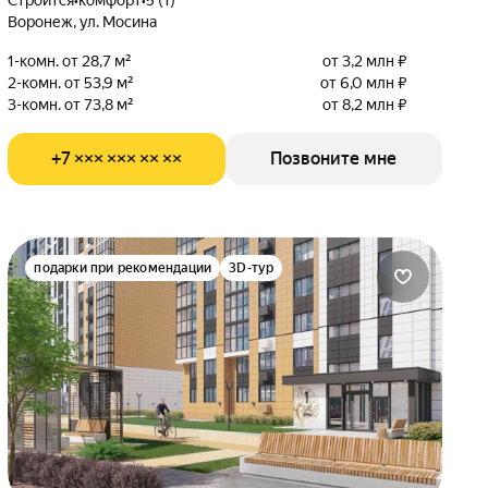
Строится
•
комфорт
•
5 (1)
Воронеж, ул. Мосина
1-комн. от 28,7 м²
от 3,2 млн ₽
2-комн. от 53,9 м²
от 6,0 млн ₽
3-комн. от 73,8 м²
от 8,2 млн ₽
+7 ××× ××× ×× ××
Позвоните мне
подарки при рекомендации
3D-тур