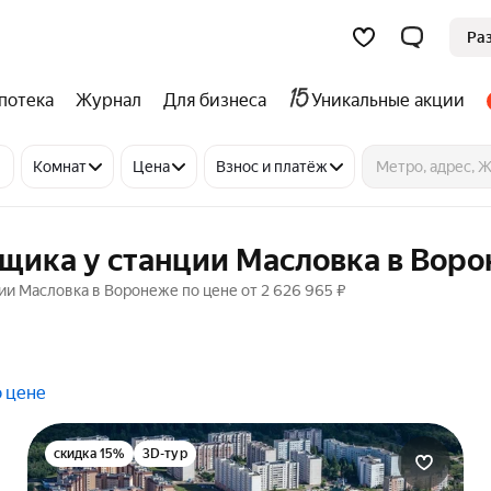
Ра
потека
Журнал
Для бизнеса
Уникальные акции
Комнат
Цена
Взнос и платёж
щика у станции Масловка в Вор
ии Масловка в Воронеже по цене от 2 626 965 ₽
о цене
скидка 15%
3D-тур