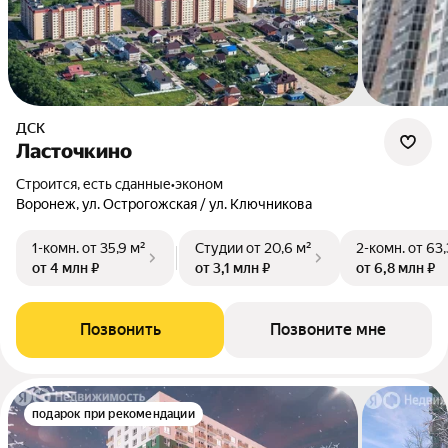
ДСК
Ласточкино
Строится, есть сданные
•
эконом
Воронеж, ул. Острогожская / ул. Ключникова
1-комн.
от 35,9 м²
Студии
от 20,6 м²
2-комн.
от 63,
от 4 млн ₽
от 3,1 млн ₽
от 6,8 млн ₽
Позвонить
Позвоните мне
подарок при рекомендации