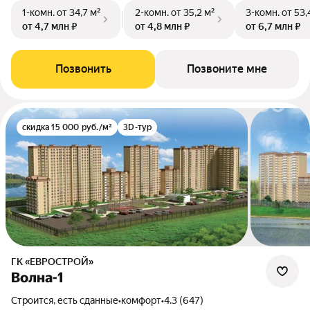
1-комн.
от 34,7 м²
2-комн.
от 35,2 м²
3-комн.
от 53,
от 4,7 млн ₽
от 4,8 млн ₽
от 6,7 млн ₽
Позвонить
Позвоните мне
скидка 15 000 руб./м²
3D-тур
ГК «ЕВРОСТРОЙ»
Волна-1
Строится, есть сданные
•
комфорт
•
4.3 (647)