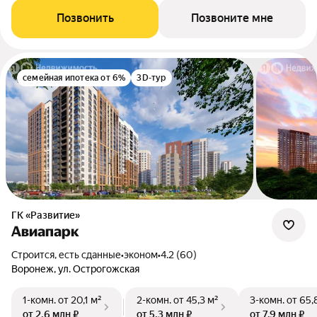
Позвонить
Позвоните мне
семейная ипотека от 6%
3D-тур
ГК «Развитие»
Авиапарк
Строится, есть сданные
•
эконом
•
4.2 (60)
Воронеж, ул. Острогожская
1-комн.
от 20,1 м²
2-комн.
от 45,3 м²
3-комн.
от 65,
от 2,6 млн ₽
от 5,3 млн ₽
от 7,9 млн ₽