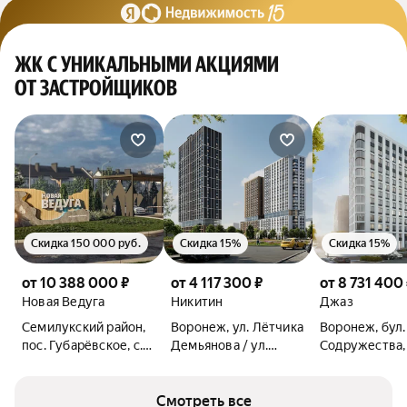
ЖК С УНИКАЛЬНЫМИ АКЦИЯМИ
ОТ ЗАСТРОЙЩИКОВ
Скидка 150 000 руб.
Скидка 15%
Скидка 15%
от 10 388 000 ₽
от 4 117 300 ₽
от 8 731 400
Новая Ведуга
Никитин
Джаз
Семилукский район,
Воронеж, ул. Лётчика
Воронеж, бул.
пос. Губарёвское, с.
Демьянова / ул.
Содружества,
Гудовка, ул.
Лётчика Щербакова
Вислевского
Смотреть все