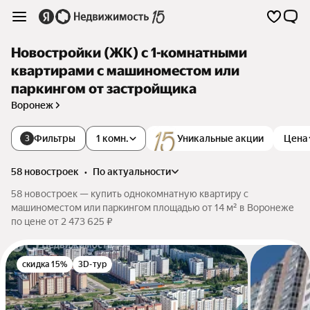
Новостройки (ЖК) с 1-комнатными
квартирами с машиноместом или
паркингом от застройщика
Воронеж
Фильтры
1 комн.
Уникальные акции
Цена
3
58 новостроек
•
по актуальности
58 новостроек — купить однокомнатную квартиру с
машиноместом или паркингом площадью от 14 м² в Воронеже
по цене от 2 473 625 ₽
скидка 15%
3D-тур