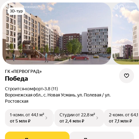
3D-тур
ГК «ПЕРВОГРАД»
Победа
Строится
•
комфорт
•
3.8 (11)
Воронежская обл., с. Новая Усмань, ул. Полевая / ул.
Ростовская
1-комн.
от 44,1 м²
Студии
от 22,8 м²
2-комн.
от 64,1
от 5 млн ₽
от 2,4 млн ₽
от 7,1 млн ₽