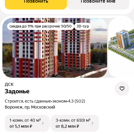
Позвонить
Позвоните мне
скидка до 11% при рассрочке 50/50
3D-тур
ДСК
Задонье
Строится, есть сданные
•
эконом
•
4.3 (502)
Воронеж, пр. Московский
1-комн.
от 40 м²
3-комн.
от 69,9 м²
от 5,1 млн ₽
от 8,2 млн ₽