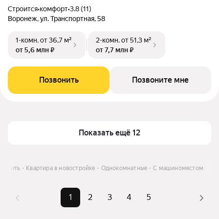
Строится
•
комфорт
•
3.8 (11)
Воронеж, ул. Транспортная, 58
1-комн.
от 36,7 м²
2-комн.
от 51,3 м²
от 5,6 млн ₽
от 7,7 млн ₽
Позвонить
Позвоните мне
Показать ещё 12
Купить
Квартира в новостройке
Однокомнатные
С машиноместом
1
2
3
4
5