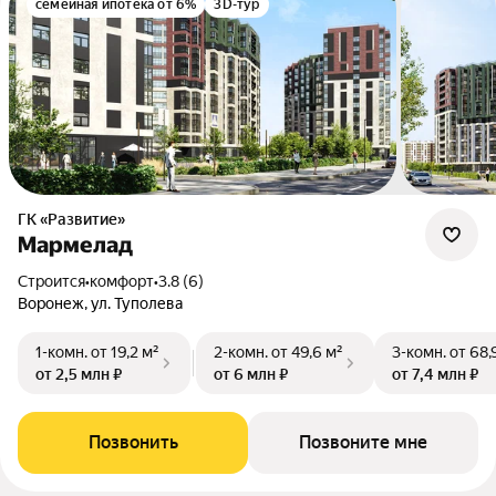
семейная ипотека от 6%
3D-тур
ГК «Развитие»
Мармелад
Строится
•
комфорт
•
3.8 (6)
Воронеж, ул. Туполева
1-комн.
от 19,2 м²
2-комн.
от 49,6 м²
3-комн.
от 68,
от 2,5 млн ₽
от 6 млн ₽
от 7,4 млн ₽
Позвонить
Позвоните мне