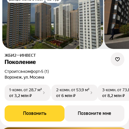
ЖБИ2—ИНВЕСТ
Поколение
Строится
•
комфорт
•
5 (1)
Воронеж, ул. Мосина
1-комн.
от 28,7 м²
2-комн.
от 53,9 м²
3-комн.
от 73,
от 3,2 млн ₽
от 6 млн ₽
от 8,2 млн ₽
Позвонить
Позвоните мне