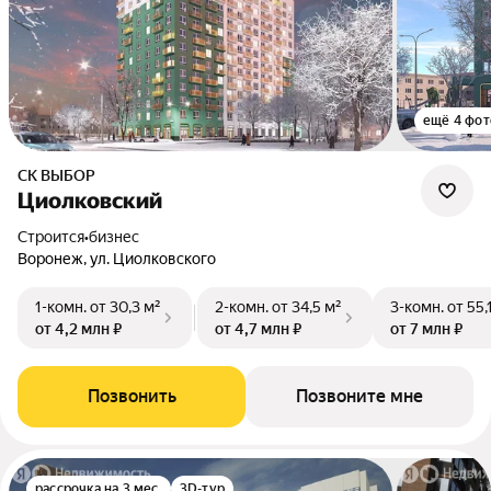
ещё 4 фот
СК ВЫБОР
Циолковский
Строится
•
бизнес
Воронеж, ул. Циолковского
1-комн.
от 30,3 м²
2-комн.
от 34,5 м²
3-комн.
от 55,
от 4,2 млн ₽
от 4,7 млн ₽
от 7 млн ₽
Позвонить
Позвоните мне
рассрочка на 3 мес.
3D-тур