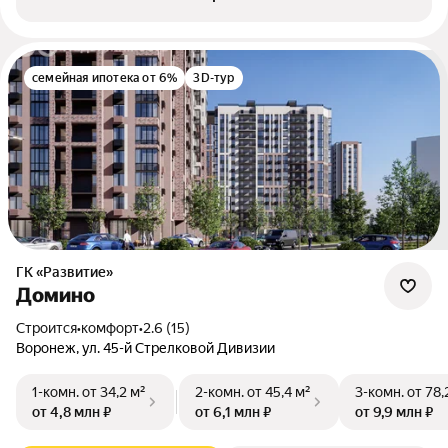
семейная ипотека от 6%
3D-тур
ГК «Развитие»
Домино
Строится
•
комфорт
•
2.6 (15)
Воронеж, ул. 45-й Стрелковой Дивизии
1-комн.
от 34,2 м²
2-комн.
от 45,4 м²
3-комн.
от 78,
от 4,8 млн ₽
от 6,1 млн ₽
от 9,9 млн ₽