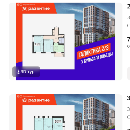
2
Э
С
7
о
3D-тур
3
Э
С