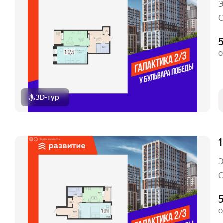
Э
С
5
о
3D-тур
1
Э
С
5
о