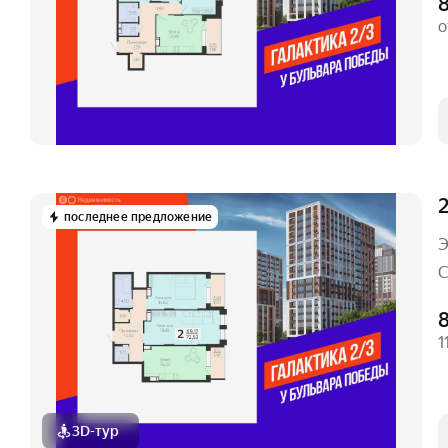
8
о
2
последнее предложение
Э
С
8
1
3D-тур