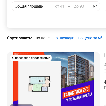
Общая площадь
–
м²
Сортировать:
по цене
по площади
по цене за м²
1
последнее предложение
Э
С
4
1