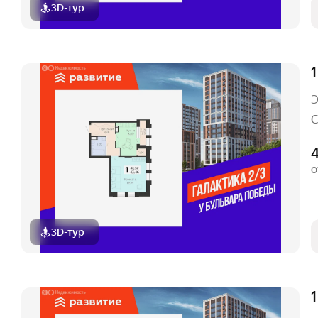
3D-тур
1
Э
С
4
о
3D-тур
1