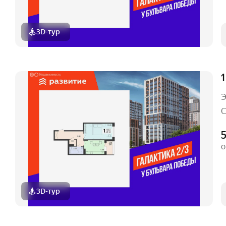
3D-тур
1
Э
С
5
о
3D-тур