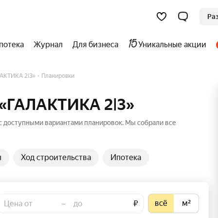
Ра
потека
Журнал
Для бизнеса
Уникальные акции
АКТИКА 2|3»
Планировки
 «ГАЛАКТИКА 2|3»
с доступными вариантами планировок. Мы собрали все
ы
Ход строительства
Ипотека
всё
м²
–
₽