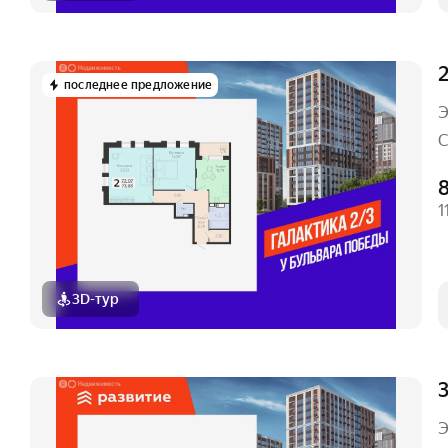
2
последнее предложение
Э
С
1
3D-тур
3
Э