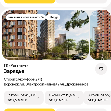
семейная ипотека от 6%
3D-тур
ГК «Развитие»
Зарядье
Строится
•
комфорт
•
2 (1)
Воронеж, ул. Электросигнальная / ул. Дружинников
2-комн.
от 49,9 м²
1-комн.
от 19,6 м²
3-комн.
от 55,
от 7,5 млн ₽
от 3,8 млн ₽
от 8,6 млн ₽