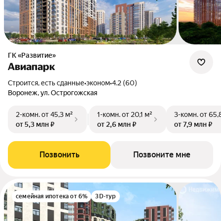
ГК «Развитие»
Авиапарк
Строится, есть сданные
•
эконом
•
4.2 (60)
Воронеж, ул. Острогожская
2-комн.
от 45,3 м²
1-комн.
от 20,1 м²
3-комн.
от 65,
от 5,3 млн ₽
от 2,6 млн ₽
от 7,9 млн ₽
Позвонить
Позвоните мне
семейная ипотека от 6%
3D-тур