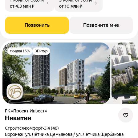
1-комн.
от 30,6 м²
3-комн.
от 78,1 м²
от 4,3 млн ₽
от 10 млн ₽
Позвонить
Позвоните мне
скидка 15%
3D-тур
ГК «Проект Инвест»
Никитин
Строится
•
комфорт
•
3.4 (48)
Воронеж, ул. Лётчика Демьянова / ул. Лётчика Щербакова