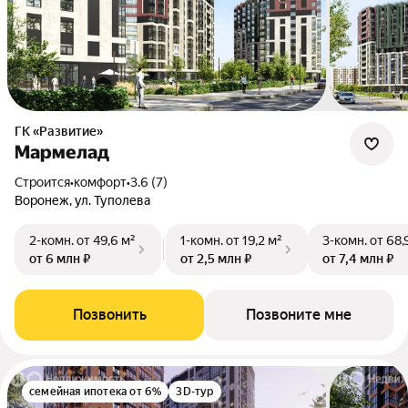
ГК «Развитие»
Мармелад
Строится
•
комфорт
•
3.6 (7)
Воронеж, ул. Туполева
2-комн.
от 49,6 м²
1-комн.
от 19,2 м²
3-комн.
от 68,
от 6 млн ₽
от 2,5 млн ₽
от 7,4 млн ₽
Позвонить
Позвоните мне
семейная ипотека от 6%
3D-тур