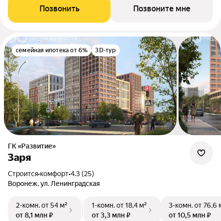
Позвонить
Позвоните мне
семейная ипотека от 6%
3D-тур
ГК «Развитие»
Заря
Строится
•
комфорт
•
4.3 (25)
Воронеж, ул. Ленинградская
2-комн.
от 54 м²
1-комн.
от 18,4 м²
3-комн.
от 76,6 
от 8,1 млн ₽
от 3,3 млн ₽
от 10,5 млн ₽