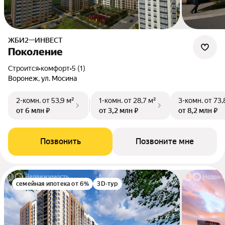
ЖБИ2—ИНВЕСТ
Поколение
Строится
•
комфорт
•
5 (1)
Воронеж, ул. Мосина
2-комн.
от 53,9 м²
1-комн.
от 28,7 м²
3-комн.
от 73,
от 6 млн ₽
от 3,2 млн ₽
от 8,2 млн ₽
Позвонить
Позвоните мне
семейная ипотека от 6%
3D-тур