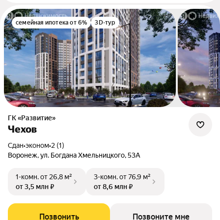
семейная ипотека от 6%
3D-тур
ГК «Развитие»
Чехов
Сдан
•
эконом
•
2 (1)
Воронеж, ул. Богдана Хмельницкого, 53А
1-комн.
от 26,8 м²
3-комн.
от 76,9 м²
от 3,5 млн ₽
от 8,6 млн ₽
Позвонить
Позвоните мне