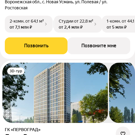
Воронежская обл., с. Новая Усмань, ул. Полевая / ул.
Ростовская
2-комн.
от 64,1 м²
Студии
от 22,8 м²
1-комн.
от 44,1
от 7,1 млн ₽
от 2,4 млн ₽
от 5 млн ₽
Позвонить
Позвоните мне
3D-тур
ГК «ПЕРВОГРАД»