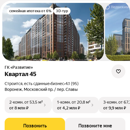
семейная ипотека от 6%
3D-тур
ГК «Развитие»
Квартал 45
Строится, есть сданные
•
бизнес
•
4.1 (95)
Воронеж, Московский пр. / пер. Славы
2-комн.
от 53,5 м²
1-комн.
от 20,8 м²
3-комн.
от 67,
от 8 млн ₽
от 4,2 млн ₽
от 9,9 млн ₽
Позвонить
Позвоните мне