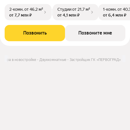
2-комн.
от 46,2 м²
Студии
от 21,7 м²
1-комн.
от 40,
от 7,7 млн ₽
от 4,1 млн ₽
от 6,4 млн ₽
Позвонить
Позвоните мне
артира в новостройке
Двухкомнатные
Застройщик ГК «ПЕРВОГРАД»