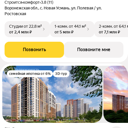
Строится
•
комфорт
•
3.8 (11)
Воронежская обл., с. Новая Усмань, ул. Полевая / ул.
Ростовская
Студии
от 22,8 м²
1-комн.
от 44,1 м²
2-комн.
от 64,1 
от 2,4 млн ₽
от 5 млн ₽
от 7,1 млн ₽
Позвонить
Позвоните мне
семейная ипотека от 6%
3D-тур