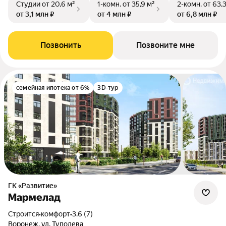
Студии
от 20,6 м²
1-комн.
от 35,9 м²
2-комн.
от 63,
от 3,1 млн ₽
от 4 млн ₽
от 6,8 млн ₽
Позвонить
Позвоните мне
семейная ипотека от 6%
3D-тур
ГК «Развитие»
Мармелад
Строится
•
комфорт
•
3.6 (7)
Воронеж, ул. Туполева