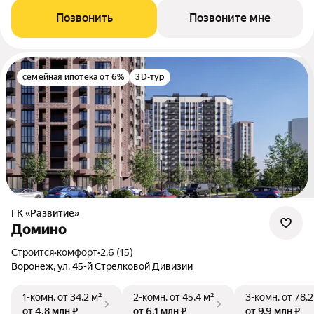
Позвонить
Позвоните мне
семейная ипотека от 6%
3D-тур
ГК «Развитие»
Домино
Строится
•
комфорт
•
2.6 (15)
Воронеж, ул. 45-й Стрелковой Дивизии
1-комн.
от 34,2 м²
2-комн.
от 45,4 м²
3-комн.
от 78,2
от 4,8 млн ₽
от 6,1 млн ₽
от 9,9 млн ₽