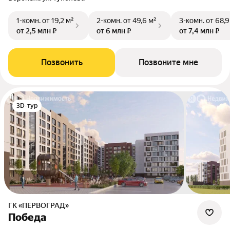
1-комн.
от 19,2 м²
2-комн.
от 49,6 м²
3-комн.
от 68,9
от 2,5 млн ₽
от 6 млн ₽
от 7,4 млн ₽
Позвонить
Позвоните мне
3D-тур
ГК «ПЕРВОГРАД»
Победа