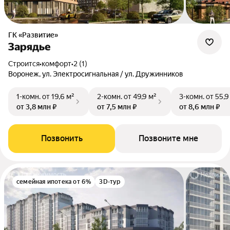
ГК «Развитие»
Зарядье
Строится
•
комфорт
•
2 (1)
Воронеж, ул. Электросигнальная / ул. Дружинников
1-комн.
от 19,6 м²
2-комн.
от 49,9 м²
3-комн.
от 55,9
от 3,8 млн ₽
от 7,5 млн ₽
от 8,6 млн ₽
Позвонить
Позвоните мне
семейная ипотека от 6%
3D-тур