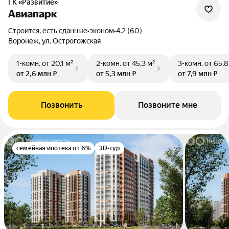
ГК «Развитие»
Авиапарк
Строится, есть сданные
•
эконом
•
4.2 (60)
Воронеж, ул. Острогожская
1-комн.
от 20,1 м²
2-комн.
от 45,3 м²
3-комн.
от 65,8
от 2,6 млн ₽
от 5,3 млн ₽
от 7,9 млн ₽
Позвонить
Позвоните мне
семейная ипотека от 6%
3D-тур