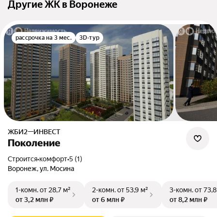
Другие ЖК в Воронеже
рассрочка на 3 мес.
3D-тур
ЖБИ2—ИНВЕСТ
Поколение
Строится
•
комфорт
•
5 (1)
Воронеж, ул. Мосина
1-комн.
от 28,7 м²
2-комн.
от 53,9 м²
3-комн.
от 73,8
от 3,2 млн ₽
от 6 млн ₽
от 8,2 млн ₽