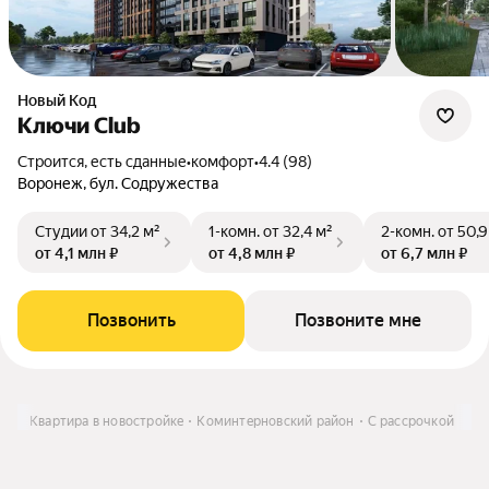
Новый Код
Ключи Club
Строится, есть сданные
•
комфорт
•
4.4 (98)
Воронеж, бул. Содружества
Студии
от 34,2 м²
1-комн.
от 32,4 м²
2-комн.
от 50,9
от 4,1 млн ₽
от 4,8 млн ₽
от 6,7 млн ₽
Позвонить
Позвоните мне
ить
Квартира в новостройке
Коминтерновский район
С рассрочкой