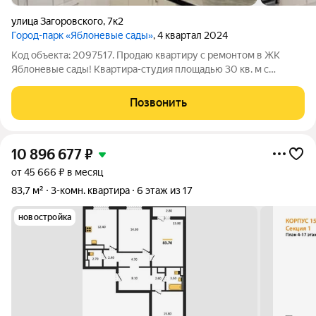
улица Загоровского
,
7к2
Город-парк «Яблоневые сады»
, 4 квартал 2024
Код объекта: 2097517. Продаю квартиру с ремонтом в ЖК
Яблоневые сады! Квартира-студия площадью 30 кв. м с
большой лоджией. С качественным ремонтом! Эта квартира
идеальное решение для комфортной жизни или выгодной
Позвонить
инвестиции. В студии остается
10 896 677
₽
от 45 666 ₽ в месяц
83,7 м²
3-комн. квартира
6 этаж из 17
новостройка