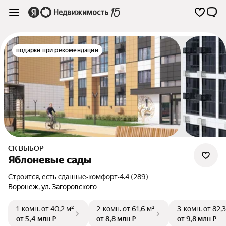
подарки при рекомендации
СК ВЫБОР
Яблоневые сады
Строится, есть сданные
•
комфорт
•
4.4 (289)
Воронеж
,
ул. Загоровского
1-комн.
от 40,2 м²
2-комн.
от 61,6 м²
3-комн.
от 82,3
от 5,4 млн ₽
от 8,8 млн ₽
от 9,8 млн ₽