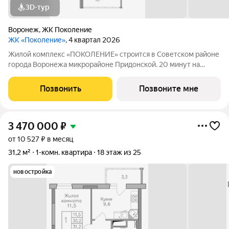
3D-тур
Воронеж
,
ЖК Поколение
ЖК «Поколение»
, 4 квартал 2026
Жилой комплекс «ПОКОЛЕНИЕ» строится в Советском районе
города Воронежа микрорайоне Придонской. 20 минут на
автомобиле до ТРЦ Галерея Чижова. Лесной массив в пешей
доступности. Активное благоустройство: спортивные
Позвонить
Позвоните мне
тренажеры, комфортные детские
3 470 000
₽
от 10 527 ₽ в месяц
31,2 м²
1-комн. квартира
18 этаж из 25
новостройка