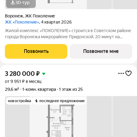
3D-тур
Воронеж
,
ЖК Поколение
ЖК «Поколение»
, 4 квартал 2026
Жилой комплекс «ПОКОЛЕНИЕ» строится в Советском районе
города Воронежа микрорайоне Придонской. 20 минут на
автомобиле до ТРЦ Галерея Чижова. Лесной массив в пешей
доступности. Активное благоустройство: спортивные
Позвонить
Позвоните мне
тренажеры, комфортные детские
3 280 000
₽
от 9 951 ₽ в месяц
29,6 м²
1-комн. квартира
1 этаж из 25
новостройка
последнее предложение