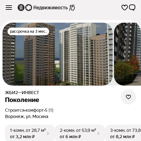
рассрочка на 3 мес.
ЖБИ2—ИНВЕСТ
Поколение
Строится
•
комфорт
•
5 (1)
Воронеж
,
ул. Мосина
1-комн.
от 28,7 м²
2-комн.
от 53,9 м²
3-комн.
от 73,8
от 3,2 млн ₽
от 6 млн ₽
от 8,2 млн ₽