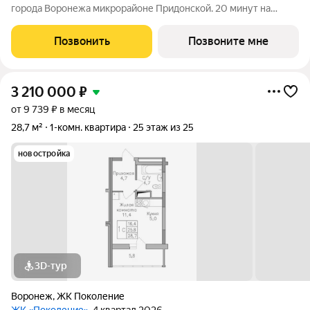
города Воронежа микрорайоне Придонской. 20 минут на
автомобиле до ТРЦ Галерея Чижова. Лесной массив в пешей
доступности. Активное благоустройство: спортивные
Позвонить
Позвоните мне
тренажеры, комфортные детские
3 210 000
₽
от 9 739 ₽ в месяц
28,7 м²
1-комн. квартира
25 этаж из 25
новостройка
3D-тур
Воронеж
,
ЖК Поколение