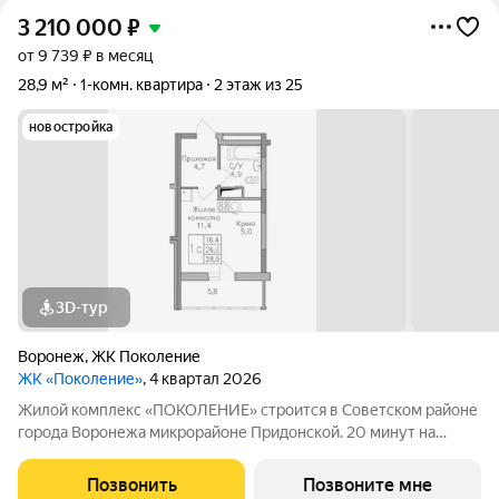
3 210 000
₽
от 9 739 ₽ в месяц
28,9 м²
1-комн. квартира
2 этаж из 25
новостройка
3D-тур
Воронеж
,
ЖК Поколение
ЖК «Поколение»
, 4 квартал 2026
Жилой комплекс «ПОКОЛЕНИЕ» строится в Советском районе
города Воронежа микрорайоне Придонской. 20 минут на
автомобиле до ТРЦ Галерея Чижова. Лесной массив в пешей
доступности. Активное благоустройство: спортивные
Позвонить
Позвоните мне