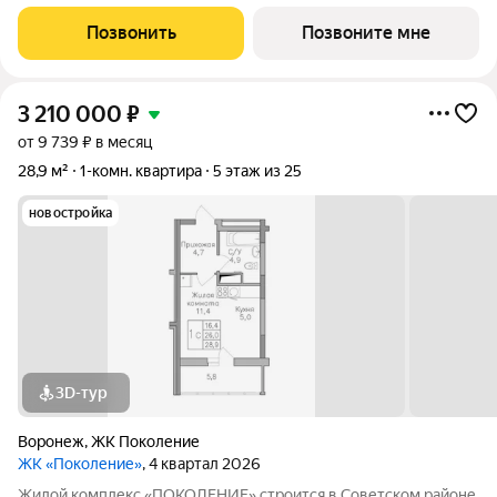
автомобиле до ТРЦ Галерея Чижова. Лесной массив в пешей
доступности. Активное благоустройство: спортивные
Позвонить
Позвоните мне
тренажеры, комфортные детские
3 210 000
₽
от 9 739 ₽ в месяц
28,9 м²
1-комн. квартира
5 этаж из 25
новостройка
3D-тур
Воронеж
,
ЖК Поколение
ЖК «Поколение»
, 4 квартал 2026
Жилой комплекс «ПОКОЛЕНИЕ» строится в Советском районе