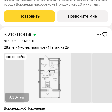
города Воронежа микрорайоне Придонской. 20 минут на
автомобиле до ТРЦ Галерея Чижова. Лесной массив в пешей
доступности. Активное благоустройство: спортивные
Позвонить
Позвоните мне
тренажеры, комфортные детские
3 210 000
₽
от 9 739 ₽ в месяц
28,9 м²
1-комн. квартира
11 этаж из 25
новостройка
3D-тур
Воронеж
,
ЖК Поколение