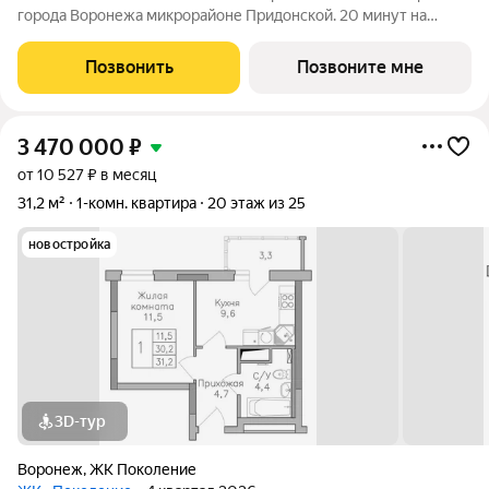
города Воронежа микрорайоне Придонской. 20 минут на
автомобиле до ТРЦ Галерея Чижова. Лесной массив в пешей
доступности. Активное благоустройство: спортивные
Позвонить
Позвоните мне
тренажеры, комфортные детские
3 470 000
₽
от 10 527 ₽ в месяц
31,2 м²
1-комн. квартира
20 этаж из 25
новостройка
3D-тур
Воронеж
,
ЖК Поколение