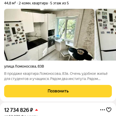
44,8 м²
2-комн. квартира
5 этаж из 5
улица Ломоносова
,
83В
В продаже квартира Ломоносова, 83в. Очень удобное жильё
для студентов и учащихся. Рядом два института. Рядом
торгово-развлекательный центр Град, Московский проспект,
Воронежский рынок. В 3 минутах лес, пляж. Областная детская
Позвонить
и взрослая больницы.
12 734 826
₽