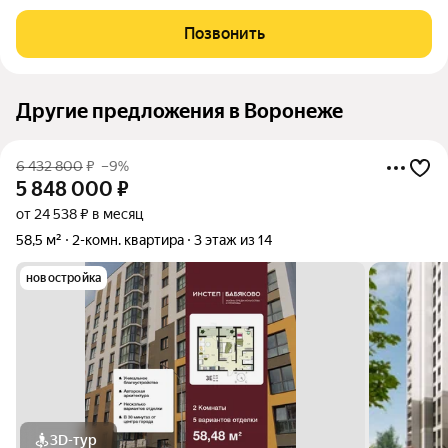
настоящему уютно? Обратите внимание на эту просторную
квартиру, где продумана каждая деталь для комфортной и
Позвонить
спокойной семейной жизни.
Другие предложения в Воронеже
6 432 800
₽
–9%
5 848 000
₽
от 24 538 ₽ в месяц
58,5 м²
2-комн. квартира
3 этаж из 14
новостройка
3D-тур