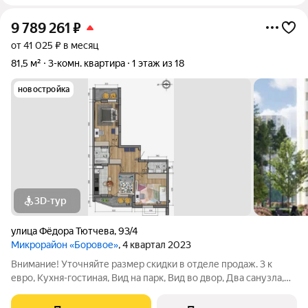
9 789 261
₽
от 41 025 ₽ в месяц
81,5 м²
3-комн. квартира
1 этаж из 18
новостройка
3D-тур
улица Фёдора Тютчева
,
93/4
Микрорайон «Боровое»
, 4 квартал 2023
Внимание! Уточняйте размер скидки в отделе продаж. 3 к
евро, Кухня-гостиная, Вид на парк, Вид во двор, Два санузла,
Две лоджии Современная квартира евро формата в сданном
доме со 100% отделкой! Наличие большой кухни-гостиной,