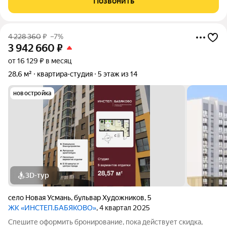
Позвонить
окнами во двор. 2 балкона
4 228 360
₽
–7%
3 942 660
₽
от 16 129 ₽ в месяц
28,6 м²
квартира-студия
5 этаж из 14
новостройка
3D-тур
село Новая Усмань
,
бульвар Художников
,
5
ЖК «ИНСТЕП.БАБЯКОВО»
, 4 квартал 2025
Спешите оформить бронирование, пока действует скидка,