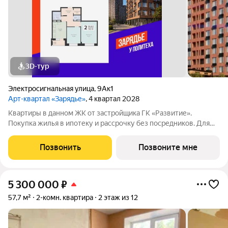
3D-тур
Электросигнальная улица
,
9Ак1
Арт-квартал «Зарядье»
, 4 квартал 2028
Квартиры в данном ЖК от застройщика ГК «Развитие».
Покупка жилья в ипотеку и рассрочку без посредников. Для
более подробной консультации по приобретению квартир
обращайтесь в отдел продаж застройщика.
Позвонить
Позвоните мне
5 300 000
₽
57,7 м²
2-комн. квартира
2 этаж из 12