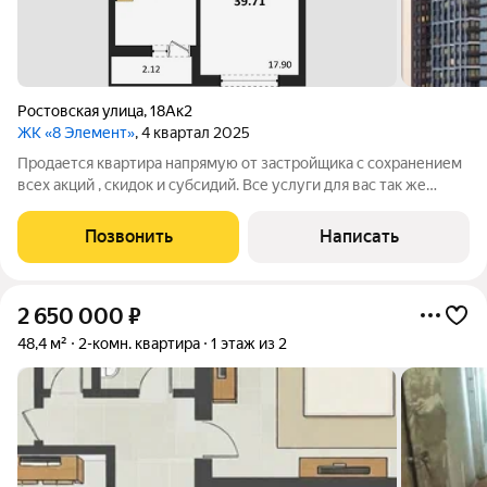
Ростовская улица
,
18Ак2
ЖК «8 Элемент»
, 4 квартал 2025
Продается квартира напрямую от застройщика с сохранением
всех акций , скидок и субсидий. Все услуги для вас так же
бесплатно. А при покупке с нами вы получаете в подарок
ТЕЛЕВИЗОР на кухню. Жилой комплекс возводится в
Позвонить
Написать
Левобережном районе г. Воронежа
2 650 000
₽
48,4 м²
2-комн. квартира
1 этаж из 2