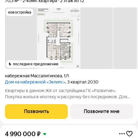
70,3 м²
2-комн. квартира
2 этаж из 12
новостройка
последнее предложение
набережная Массалитинова
,
1/1
Дом на набережной «Эклипс»
, 3 квартал 2030
Квартиры в данном ЖК от застройщика ГК «Развитие».
Покупка жилья в ипотеку и рассрочку без посредников. Для
более подробной консультации по приобретению квартир
обращайтесь в отдел продаж застройщика.
Позвонить
Позвоните мне
4 990 000
₽