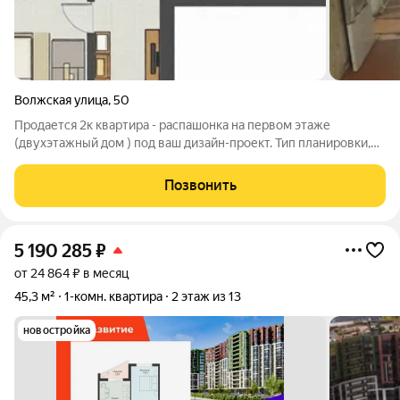
Волжская улица
,
50
Продается 2к квартира - распашонка на первом этаже
(двухэтажный дом ) под ваш дизайн-проект. Тип планировки,
при котором комнаты расположены по обе стороны от
коридора. Хорошее естественное освещение окна выходят на
Позвонить
две стороны, что обеспечивает
5 190 285
₽
от 24 864 ₽ в месяц
45,3 м²
1-комн. квартира
2 этаж из 13
новостройка