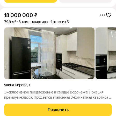
18 000 000
₽
79,9 м²
3-комн. квартира
4 этаж из 5
улица Кирова
,
1
Эксклюзивное предложение в сердце Воронежа! Локация
премиум-класса. Продается эталонная 3-комнатная квартира в
легендарной «Сталинке». Тишина, приватность и безопасность
за зданием Правительства Воронежской области. В пешей
Позвонить
доступности -