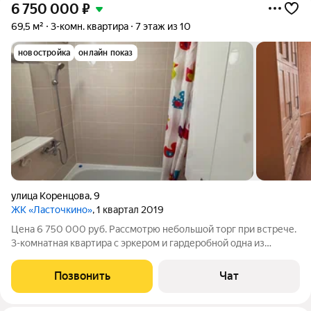
6 750 000
₽
69,5 м²
3-комн. квартира
7 этаж из 10
новостройка
онлайн показ
улица Коренцова
,
9
ЖК «Ласточкино»
, 1 квартал 2019
Цена 6 750 000 руб. Рассмотрю небольшой торг при встрече.
3-комнатная квартира с эркером и гардеробной одна из
лучших планировок в ЖК «Ласточкино» Собственник. Без
комиссии. Свободная продажа. Без обременений. Полная
Позвонить
Чат
готовность к сделке. Если вы