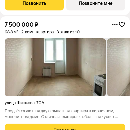
обращайтесь в отдел продаж застройщика.
Позвонить
Позвоните мне
7 500 000
₽
68,8 м²
2-комн. квартира
3 этаж из 10
улица Шишкова
,
70А
Продаётся уютная двухкомнатная квартира в кирпичном,
монолитном доме. Отличная планировка, большая кухня с
выходом на балкон добавляет дополнительные удобства.
Просторные комнаты. Квартира светлая, на две стороны, с