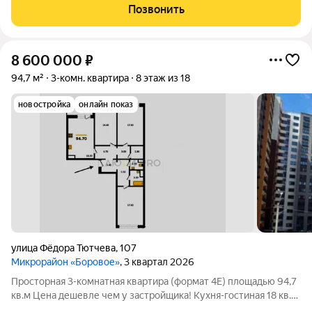
Две комнaты и куxня выxодят нa сeвеpную cтoрону. Однa
Позвонить
кoмнaта нa южную. Дом cдан в 2017
8 600 000
₽
94,7 м²
3-комн. квартира
8 этаж из 18
новостройка
онлайн показ
улица Фёдора Тютчева
,
107
Микрорайон «Боровое»
, 3 квартал 2026
Просторная 3-комнатная квартира (формат 4Е) площадью 94,7
кв.м Цена дешевле чем у застройщика! Кухня-гостиная 18 кв.м,
рядом речка, лес и пляж. ул. Фёдора Тютчева, 107 Продаётся