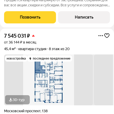
Продается квартира напрямую от застройщика. Сохраним для
вас все акции ,скидки и субсидии. Все услуги и сопровождение
сделки бесплатно. Ключи после сделки. При покупке с нами вы
получаете подарок телевизор на кухню. Жилой комплекс
Позвонить
Написать
расположен в
7 545 031
₽
от 36 144 ₽ в месяц
45,4 м²
квартира-студия
8 этаж из 20
новостройка
последнее предложение
3D-тур
Московский проспект
,
138