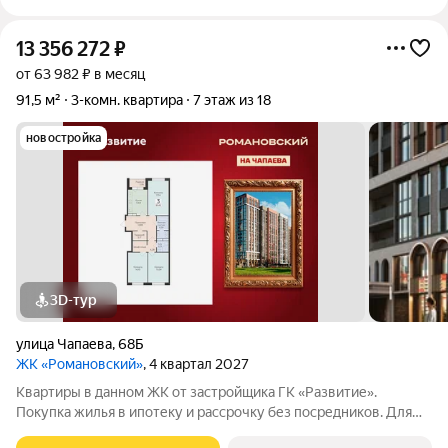
13 356 272
₽
от 63 982 ₽ в месяц
91,5 м²
3-комн. квартира
7 этаж из 18
новостройка
3D-тур
улица Чапаева
,
68Б
ЖК «Романовский»
, 4 квартал 2027
Квартиры в данном ЖК от застройщика ГК «Развитие».
Покупка жилья в ипотеку и рассрочку без посредников. Для
более подробной консультации по приобретению квартир