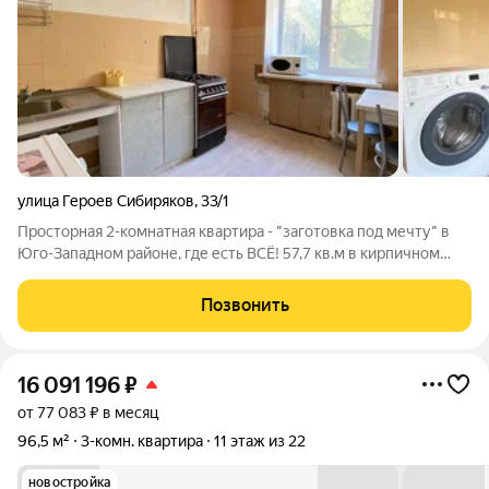
улица Героев Сибиряков
,
33/1
Просторная 2-комнатная квартира - "заготовка под мечту" в
Юго-Западном районе, где есть ВСЁ! 57,7 кв.м в кирпичном
доме (2/12 этаж) 2 лифта грузовой + пассажирский (недавно
заменены на новые). Планировка "на 5+" В квартире тепло,
Позвонить
установлены
16 091 196
₽
от 77 083 ₽ в месяц
96,5 м²
3-комн. квартира
11 этаж из 22
новостройка