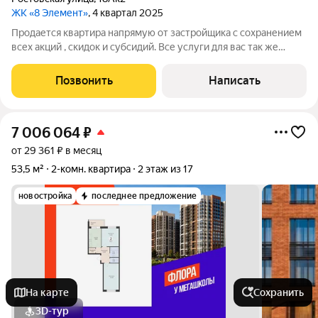
ЖК «8 Элемент»
, 4 квартал 2025
Продается квартира напрямую от застройщика с сохранением
всех акций , скидок и субсидий. Все услуги для вас так же
бесплатно. А при покупке с нами вы получаете в подарок
ТЕЛЕВИЗОР на кухню. Жилой комплекс возводится в
Позвонить
Написать
Левобережном районе г. Воронежа
7 006 064
₽
от 29 361 ₽ в месяц
53,5 м²
2-комн. квартира
2 этаж из 17
новостройка
последнее предложение
На карте
Сохранить
3D-тур