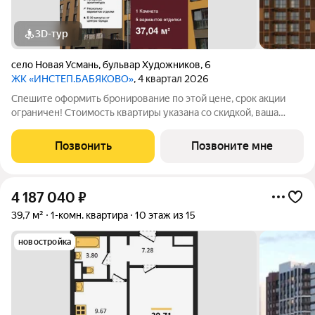
3D-тур
село Новая Усмань
,
бульвар Художников
,
6
ЖК «ИНСТЕП.БАБЯКОВО»
, 4 квартал 2026
Спешите оформить бронирование по этой цене, срок акции
ограничен! Стоимость квартиры указана со скидкой, ваша
экономия составит 370,400 руб. По всем вопросам звоните в
офис продаж, мы вам все подробно расскажем.
Позвонить
Позвоните мне
Однокомнатная квартира от застройщика
4 187 040
₽
39,7 м²
1-комн. квартира
10 этаж из 15
новостройка