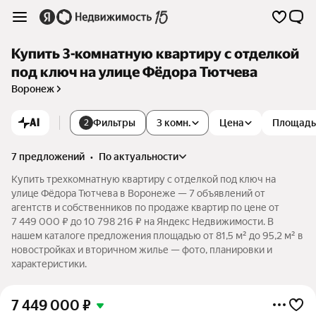
Купить 3-комнатную квартиру с отделкой
под ключ на улице Фёдора Тютчева
Воронеж
AI
Фильтры
3 комн.
Цена
Площадь
2
7 предложений
•
по актуальности
Купить трехкомнатную квартиру с отделкой под ключ на
улице Фёдора Тютчева в Воронеже — 7 объявлений от
агентств и собственников по продаже квартир по цене от
7 449 000 ₽ до 10 798 216 ₽ на Яндекс Недвижимости. В
нашем каталоге предложения площадью от 81,5 м² до 95,2 м² в
новостройках и вторичном жилье — фото, планировки и
характеристики.
7 449 000
₽