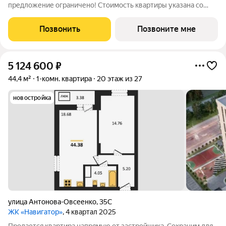
предложение ограничено! Стоимость квартиры указана со
скидкой, ваша экономия составит 285,700 руб. Звоните, наши
менеджеры вам все расскажут. Однокомнатная квартира-
Позвонить
Позвоните мне
студия с отделкой в ЖК "ИНСТЕП.
5 124 600
₽
44,4 м²
1-комн. квартира
20 этаж из 27
новостройка
улица Антонова-Овсеенко
,
35С
ЖК «Навигатор»
, 4 квартал 2025