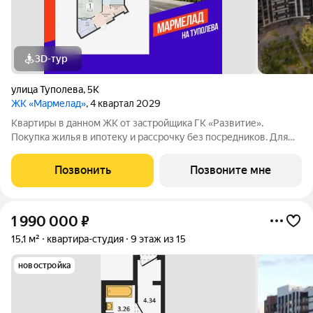
3D-тур
улица Туполева
,
5К
ЖК «Мармелад»
, 4 квартал 2029
Квартиры в данном ЖК от застройщика ГК «Развитие».
Покупка жилья в ипотеку и рассрочку без посредников. Для
более подробной консультации по приобретению квартир
обращайтесь в отдел продаж застройщика.
Позвонить
Позвоните мне
1 990 000
₽
15,1 м²
квартира-студия
9 этаж из 15
новостройка