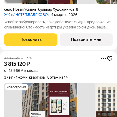
село Новая Усмань
,
бульвар Художников
,
8
ЖК «ИНСТЕП.БАБЯКОВО»
, 4 квартал 2026
Успейте забронировать, пока действует скидка, предложение
ограничено! Стоимость квартиры указана со скидкой, ваша
экономия составит 584,800 руб. Звоните, мы вам все
подробно расскажем. Просторная 2-комн. квартира с
Позвонить
Позвоните мне
предчистовой отделкой в ЖК "ИНСТЕП.
4 185 520
₽
–9%
3 815 120
₽
от 15 966 ₽ в месяц
37 м²
1-комн. квартира
8 этаж из 14
новостройка