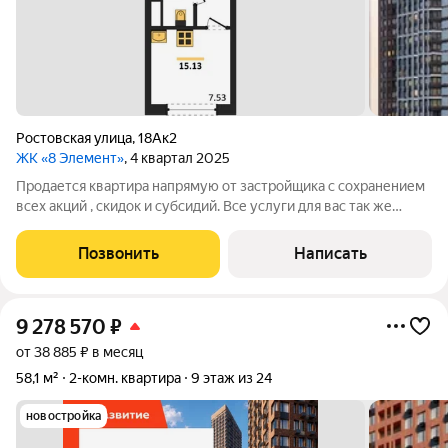
Ростовская улица
,
18Ак2
ЖК «8 Элемент»
, 4 квартал 2025
Продается квартира напрямую от застройщика с сохранением
всех акций , скидок и субсидий. Все услуги для вас так же
бесплатно. А при покупке с нами вы получаете в подарок
ТЕЛЕВИЗОР на кухню. Жилой комплекс возводится в
Позвонить
Написать
Левобережном районе г. Воронежа
9 278 570
₽
от 38 885 ₽ в месяц
58,1 м²
2-комн. квартира
9 этаж из 24
новостройка