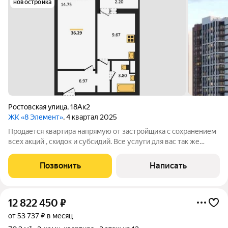
новостройка
Ростовская улица
,
18Ак2
ЖК «8 Элемент»
, 4 квартал 2025
Продается квартира напрямую от застройщика с сохранением
всех акций , скидок и субсидий. Все услуги для вас так же
бесплатно. А при покупке с нами вы получаете в подарок
ТЕЛЕВИЗОР на кухню. Жилой комплекс возводится в
Позвонить
Написать
Левобережном районе г. Воронежа
12 822 450
₽
от 53 737 ₽ в месяц