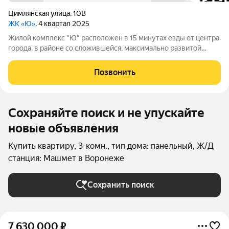
Цимлянская улица
,
10В
ЖК «Ю»
, 4 квартал 2025
Жилой комплекс "Ю" расположен в 15 минутах езды от центра
города, в районе со сложившейся, максимально развитой
инфраструктурой на ул. Цимлянская, 10 В. В пешей
доступности от ЖК расположены общеобразовательные
Позвонить
школы №15, №33, №14, гимназия №7,
Сохраняйте поиск и не упускайте
новые объявления
Купить квартиру, 3-комн., тип дома: панельный, Ж/Д
станция: Машмет в Воронеже
Сохранить поиск
7 630 000
₽