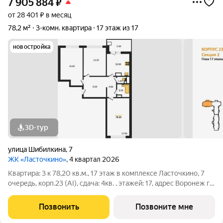
7 905 884
₽
от 28 401 ₽ в месяц
78,2 м²
3-комн. квартира
17 этаж из 17
новостройка
3D-тур
улица Шибилкина
,
7
ЖК «Ласточкино»
, 4 квартал 2026
Квартира: 3 к 78,20 кв.м., 17 этаж в комплексе Ласточкино, 7
очередь, корп.23 (АI), сдача: 4кв. , этажей: 17, адрес Воронеж г.,
Шибилкина ул., , Застройщик: ДСК.
Позвонить
Позвоните мне