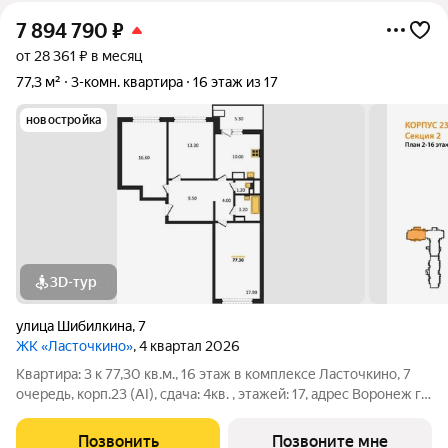
7 894 790
₽
от 28 361 ₽ в месяц
77,3 м²
3-комн. квартира
16 этаж из 17
новостройка
3D-тур
улица Шибилкина
,
7
ЖК «Ласточкино»
, 4 квартал 2026
Квартира: 3 к 77,30 кв.м., 16 этаж в комплексе Ласточкино, 7
очередь, корп.23 (АI), сдача: 4кв. , этажей: 17, адрес Воронеж г.,
Шибилкина ул., , Застройщик: ДСК.
Позвонить
Позвоните мне