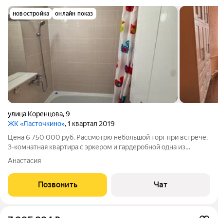
новостройка
онлайн показ
улица Коренцова
,
9
ЖК «Ласточкино»
, 1 квартал 2019
Цена 6 750 000 руб. Рассмотрю небольшой торг при встрече.
3-комнатная квартира с эркером и гардеробной одна из
лучших планировок в ЖК «Ласточкино» Собственник. Без
Анастасия
комиссии. Свободная продажа. Без обременений. Полная
готовность к сделке. Если вы
Позвонить
Чат