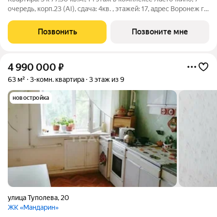
очередь, корп.23 (АI), сдача: 4кв. , этажей: 17, адрес Воронеж г.,
Шибилкина ул., , Застройщик: ДСК.
Позвонить
Позвоните мне
4 990 000
₽
63 м²
3-комн. квартира
3 этаж из 9
новостройка
улица Туполева
,
20
ЖК «Мандарин»