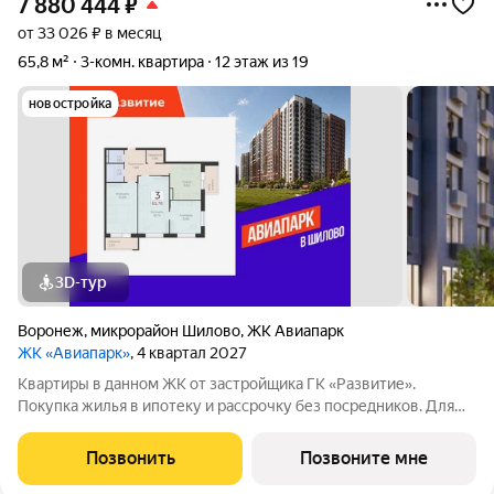
7 880 444
₽
от 33 026 ₽ в месяц
65,8 м²
3-комн. квартира
12 этаж из 19
новостройка
3D-тур
Воронеж
,
микрорайон Шилово
,
ЖК Авиапарк
ЖК «Авиапарк»
, 4 квартал 2027
Квартиры в данном ЖК от застройщика ГК «Развитие».
Покупка жилья в ипотеку и рассрочку без посредников. Для
более подробной консультации по приобретению квартир
обращайтесь в отдел продаж застройщика.
Позвонить
Позвоните мне