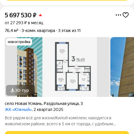
5 697 530
₽
от 27 293 ₽ в месяц
76,4 м²
3-комн. квартира
3 этаж из 11
новостройка
3D-тур
село Новая Усмань
,
Раздольная улица
,
3
ЖК «Южный»
, 2 квартал 2025
Всё рядом всё для жизниЖилой комплекс находится в
живописном районе, всего в 5 км от города, с удобным
выездом на трассу. Экологичное расположение вблизи