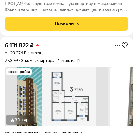
ПРОДАМ большую трехкомнатную квартиру в микрорайоне
Южный на улице Полевой. Главное преимущество квартиры -
грамотная перепланировка, благодаря которой получилась
огромная кухня- гостиная, в которой легко размещаются
Позвонить
полноценная кухонная мебель,
6 131 822
₽
от 29 374 ₽ в месяц
77,3 м²
3-комн. квартира
4 этаж из 11
новостройка
3D-тур