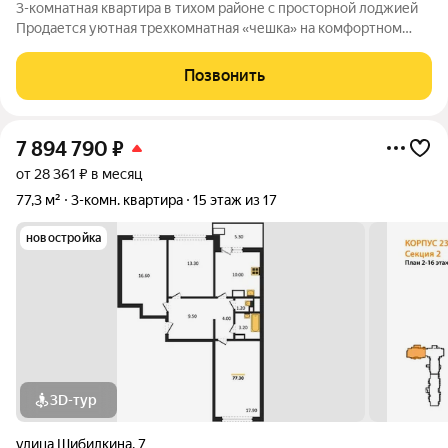
3-комнатная квартира в тихом районе с просторной лоджией
Продается уютная трехкомнатная «чешка» на комфортном
третьем этаже. Квартира обладает всеми преимуществами
для комфортного проживания: Просторная изолированная
Позвонить
планировка: три комнаты позволят
7 894 790
₽
от 28 361 ₽ в месяц
77,3 м²
3-комн. квартира
15 этаж из 17
новостройка
3D-тур
улица Шибилкина
,
7