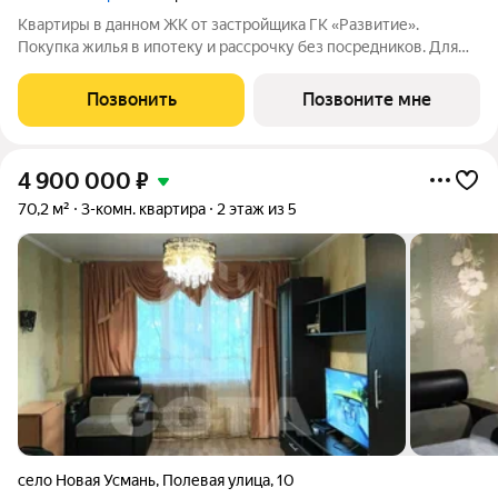
Квартиры в данном ЖК от застройщика ГК «Развитие».
Покупка жилья в ипотеку и рассрочку без посредников. Для
более подробной консультации по приобретению квартир
обращайтесь в отдел продаж застройщика.
Позвонить
Позвоните мне
4 900 000
₽
70,2 м²
3-комн. квартира
2 этаж из 5
село Новая Усмань
,
Полевая улица
,
10