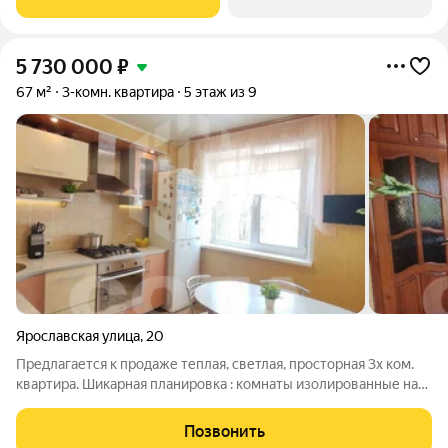
5 730 000
₽
67 м²
3-комн. квартира
5 этаж из 9
Ярославская улица
,
20
Предлагается к продаже теплая, светлая, просторная 3х ком.
квартира. Шикарная планировка : комнаты изолированные на
разные стороны , окна ПВХ, натяжной потолок, с/у раздельный,
установлены счётчики, большая кухня, просторный коридор,
Позвонить
лоджия