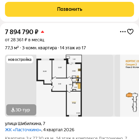
окна квартиры обращены на две стороны света. Раздельный
санузел, объёмный коридор, есть гардеробная, лоджия.
Позвонить
Пластиковые окна, трубы, лоджия
7 894 790
₽
от 28 361 ₽ в месяц
77,3 м²
3-комн. квартира
14 этаж из 17
новостройка
3D-тур
улица Шибилкина
,
7
ЖК «Ласточкино»
, 4 квартал 2026
Квартира: 3 к 77,30 кв.м., 14 этаж в комплексе Ласточкино, 7