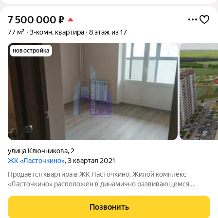
7 500 000
₽
77 м²
3-комн. квартира
8 этаж из 17
новостройка
улица Ключникова
,
2
ЖК «Ласточкино»
, 3 квартал 2021
Продается квартира в ЖК Ласточкино. Жилой комплекс
«Ласточкино» расположен в динамично развивающемся
микрорайоне Шилово Советского района г. Воронежа. Вокруг
пейзажи изумительной красоты, неподалеку сосновый лес,
Позвонить
озеро, река Дон. И при этом