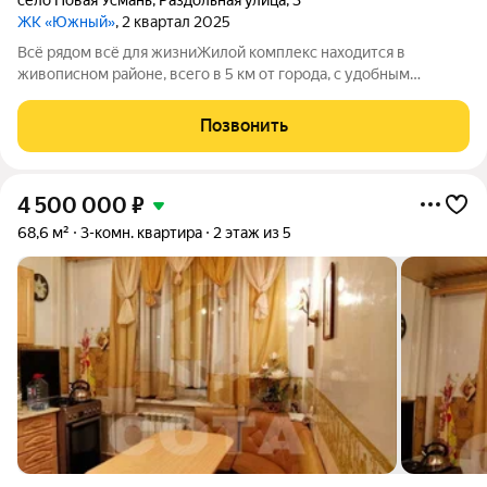
село Новая Усмань
,
Раздольная улица
,
3
ЖК «Южный»
, 2 квартал 2025
Всё рядом всё для жизниЖилой комплекс находится в
живописном районе, всего в 5 км от города, с удобным
выездом на трассу. Экологичное расположение вблизи
обширного лесного массива урочище Дубрава делает этот
Позвонить
район идеальным для семейного
4 500 000
₽
68,6 м²
3-комн. квартира
2 этаж из 5