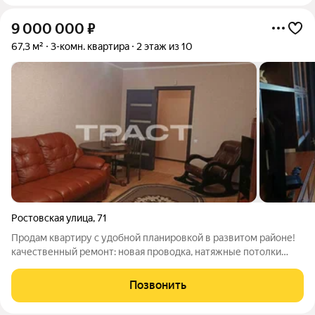
9 000 000
₽
67,3 м²
3-комн. квартира
2 этаж из 10
Ростовская улица
,
71
Продам квартиру с удобной планировкой в развитом районе!
качественный ремонт: новая проводка, натяжные потолки
пластиковые окна раздельный санузел в современной плитке,
в коридоре и на кухне на полу керамогранит, в комнатах
Позвонить
ламинат, установлена