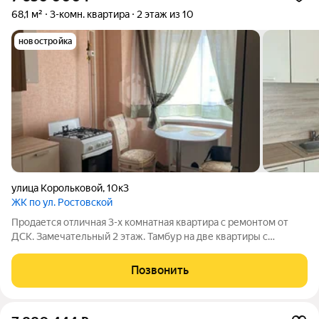
68,1 м²
3-комн. квартира
2 этаж из 10
новостройка
улица Корольковой
,
10к3
ЖК по ул. Ростовской
Продается отличная 3-х комнатная квартира с ремонтом от
ДСК. Замечательный 2 этаж. Тамбур на две квартиры с
металлической дверью. Комнаты просторные и светлые 19.3 и
11.3 и 11.6 метров. Кухня с эркерным окном, очень симпатичная
Позвонить
планировка. В конце