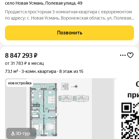
село Новая Усмань
,
Полевая улица
,
49
Продается просторная 3-комнатная квартира с евроремонтом
по адресу: с. Новая Усмань, Воронежская область, ул. Полевая,
д. 49. Квартира полностью готова к проживанию заезжай и
живи без дополнительных вложений. Выполнен качественный
Позвонить
ремонт: натяжные
8 847 293
₽
от 31 783 ₽ в месяц
73,1 м²
3-комн. квартира
8 этаж из 15
новостройка
3D-тур