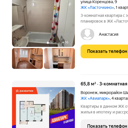
улица Коренцова
,
9
ЖК «Ласточкино»
, 1 ква
3-комнатная квартира с эркером
планировок в ЖК «Ласто
Свободная продажа. Без 
сделке. Если вы ищете к
Анастасия
после покупки,
+
16
Показать телефон
65,8 м² · 3-комнатна
Воронеж
,
микрорайон Ш
ЖК «Авиапарк»
, 4 кварт
Квартиры в данном ЖК о
жилья в ипотеку и расср
подробной консультации
в отдел продаж застройщ
Показать телефон