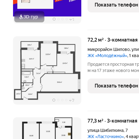
в отдел продаж застройщ
Показать телефон
3D-тур
+
1
72,2 м² · 3-комнатная
микрорайон Шилово
,
ули
ЖК «Молодёжный»
, 1 к
Продается просторная тр
м на 17 этаже нового мон
Объект расположен в ми
Теплоэнергетиков, 17 к3
Показать телефон
планировку с
+
7
77,3 м² · 3-комнатная
улица Шибилкина
,
7
ЖК «Ласточкино»
, 4 ква