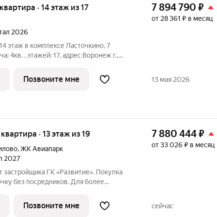
7 894 790
₽
 квартира · 14 этаж из 17
от 28 361 ₽ в месяц
ртал 2026
, 14 этаж в комплексе Ласточкино, 7
ча: 4кв. , этажей: 17, адрес Воронеж г.,
щик: ДСК.
Позвоните мне
13 мая 2026
7 880 444
₽
я квартира · 13 этаж из 19
от 33 026 ₽ в месяц
илово
,
ЖК Авиапарк
ал 2027
т застройщика ГК «Развитие». Покупка
очку без посредников. Для более
 по приобретению квартир обращайтесь
ика.
Позвоните мне
сейчас