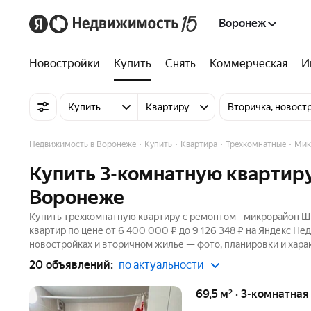
Воронеж
Новостройки
Купить
Снять
Коммерческая
И
Купить
Квартиру
Вторичка, новост
Недвижимость в Воронеже
Купить
Квартира
Трехкомнатные
Мик
Купить 3-комнатную квартир
Воронеже
Купить трехкомнатную квартиру с ремонтом - микрорайон Ш
квартир по цене от 6 400 000 ₽ до 9 126 348 ₽ на Яндекс Не
новостройках и вторичном жилье — фото, планировки и хара
20 объявлений:
по актуальности
69,5 м² · 3-комнатна