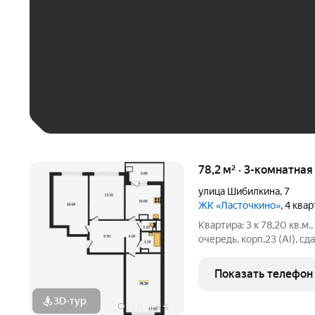
До 30 тыс. ₽
До 50 тыс. ₽
До 70 тыс. ₽
Больше 100 тыс. ₽
78,2 м² · 3-комнатная
улица Шибилкина
,
7
ЖК «Ласточкино»
, 4 ква
Квартира: 3 к 78,20 кв.м.
очередь, корп.23 (АI), сда
Шибилкина ул., , Застрой
Показать телефон
3D-тур
+
4