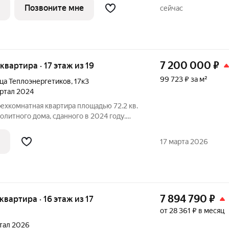
ика.
Позвоните мне
сейчас
7 200 000
₽
 квартира · 17 этаж из 19
99 723 ₽ за м²
ца Теплоэнергетиков
,
17к3
вартал 2024
ехкомнатная квартира площадью 72.2 кв.
олитного дома, сданного в 2024 году.
крорайоне Шилово по адресу ул.
. Квартира предлагает рациональную
17 марта 2026
7 894 790
₽
 квартира · 16 этаж из 17
от 28 361 ₽ в месяц
ртал 2026