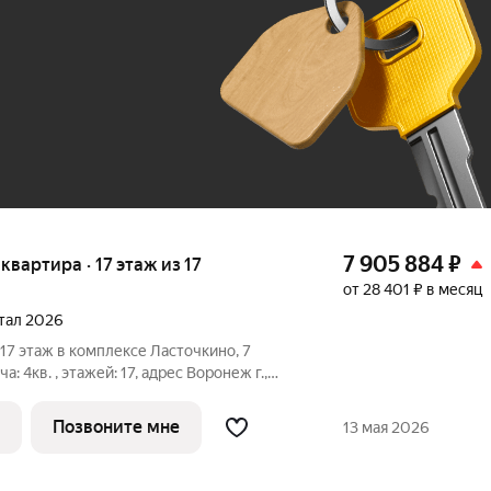
До 100 тыс. ₽
7 905 884
₽
 квартира · 17 этаж из 17
от 28 401 ₽ в месяц
ртал 2026
, 17 этаж в комплексе Ласточкино, 7
ча: 4кв. , этажей: 17, адрес Воронеж г.,
щик: ДСК.
Позвоните мне
13 мая 2026