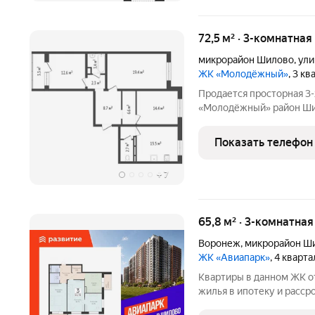
72,5 м² · 3-комнатная
микрорайон Шилово
,
ули
ЖК «Молодёжный»
, 3 к
Продается просторная 3
«Молодёжный» район Шил
этаже /19 этажного дома
квартире никто не жил . 
Показать телефон
отличается
+
7
65,8 м² · 3-комнатна
Воронеж
,
микрорайон Ш
ЖК «Авиапарк»
, 4 кварт
Квартиры в данном ЖК о
жилья в ипотеку и расср
подробной консультации