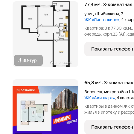
77,3 м² · 3-комнатная
улица Шибилкина
,
7
ЖК «Ласточкино»
, 4 ква
Квартира: 3 к 77,30 кв.м.
очередь, корп.23 (АI), сда
Шибилкина ул., , Застрой
Показать телефон
3D-тур
+
4
65,8 м² · 3-комнатна
Воронеж
,
микрорайон Ш
ЖК «Авиапарк»
, 4 кварт
Квартиры в данном ЖК о
жилья в ипотеку и расср
подробной консультации
в отдел продаж застройщ
Показать телефон