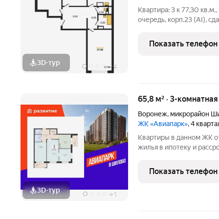
Квартира: 3 к 77,30 кв.м.
очередь, корп.23 (АI), сда
Шибилкина ул., , Застрой
Показать телефон
3D-тур
+
4
65,8 м² · 3-комнатна
Воронеж
,
микрорайон Ш
ЖК «Авиапарк»
, 4 кварт
Квартиры в данном ЖК о
жилья в ипотеку и расср
подробной консультации
в отдел продаж застройщ
Показать телефон
3D-тур
+
1