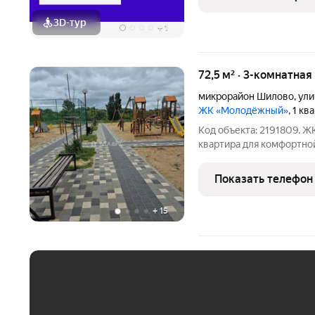
3D-тур
+
1
72,5 м² · 3-комнатная
микрорайон Шилово
,
ули
ЖК «Молодёжный»
, 1 к
Код объекта: 2191809. 
квартирa для комфоpтнoй
влoжений. ЦЕНА НИЖЕ 
тишинa, cвежий вoздуx и многo cвeтa.
Показать телефон
просторные ко ЖК
+
15
ЕЖЕМЕСЯЧНЫЙ ПЛАТЁ