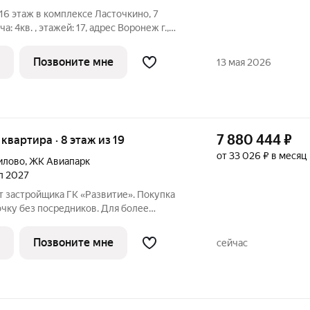
, 16 этаж в комплексе Ласточкино, 7
ча: 4кв. , этажей: 17, адрес Воронеж г.,
щик: ДСК.
Позвоните мне
13 мая 2026
7 880 444
₽
я квартира · 8 этаж из 19
от 33 026 ₽ в месяц
илово
,
ЖК Авиапарк
ал 2027
т застройщика ГК «Развитие». Покупка
очку без посредников. Для более
 по приобретению квартир обращайтесь
ика.
Позвоните мне
сейчас