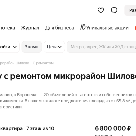
Ра
потека
Журнал
Для бизнеса
Уникальные акции
ройки
3 комн.
Цена
рорайон Шилово
С ремонтом
у с ремонтом микрорайон Шилов
илово, в Воронеже — 20 объявлений от агентств и собственников 
движимости. В нашем каталоге предложения площадью от 65,8 м² до 
ктеристики.
6 800 000
₽
я квартира · 7 этаж из 10