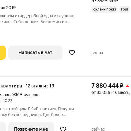
97 842 ₽ за м²
ртал 2019
онлайн показ
торг
 и гардеробной одна из лучших
чкино» Собственник. Без комиссии.
обременений. Полная готовность к
вартиру, в которую можно заехать сразу
Написать в чат
вчера
7 880 444
₽
я квартира · 12 этаж из 19
от 33 026 ₽ в месяц
илово
,
ЖК Авиапарк
ал 2027
т застройщика ГК «Развитие». Покупка
очку без посредников. Для более
 по приобретению квартир обращайтесь
ика.
Позвоните мне
сейчас