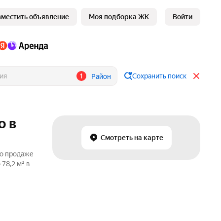
зместить объявление
Моя подборка ЖК
Войти
1
Сохранить поиск
Район
о в
Смотреть на карте
по продаже
78,2 м² в