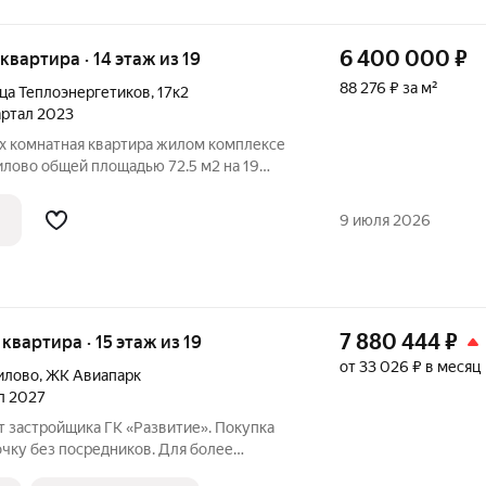
6 400 000
₽
 квартира · 14 этаж из 19
88 276 ₽ за м²
ца Теплоэнергетиков
,
17к2
вартал 2023
-х комнатная квартира жилом комплексе
ово общей площадью 72.5 м2 на 19
 . Ремонт 100% от застройщика . В
Дом уже сдан-ключи на руках . Квартира
9 июля 2026
7 880 444
₽
я квартира · 15 этаж из 19
от 33 026 ₽ в месяц
илово
,
ЖК Авиапарк
ал 2027
т застройщика ГК «Развитие». Покупка
очку без посредников. Для более
 по приобретению квартир обращайтесь