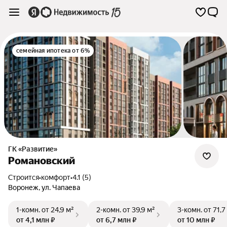
семейная ипотека от 6%
ГК «Развитие»
Романовский
Строится
•
комфорт
•
4.1 (5)
Воронеж
,
ул. Чапаева
1-комн.
от 24,9 м²
2-комн.
от 39,9 м²
3-комн.
от 71,7
от 4,1 млн ₽
от 6,7 млн ₽
от 10 млн ₽