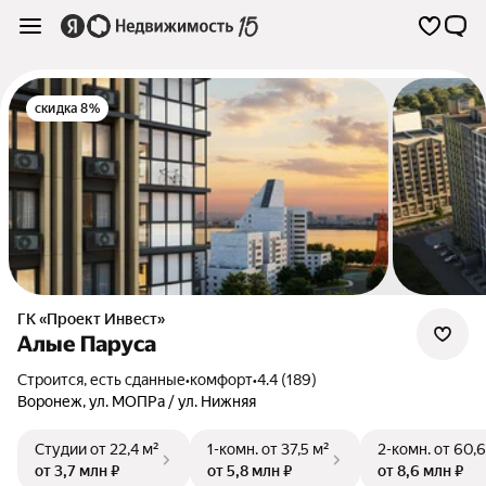
скидка 8%
ГК «Проект Инвест»
Алые Паруса
Строится, есть сданные
•
комфорт
•
4.4 (189)
Воронеж
,
ул. МОПРа / ул. Нижняя
Студии
от 22,4 м²
1-комн.
от 37,5 м²
2-комн.
от 60,6
от 3,7 млн ₽
от 5,8 млн ₽
от 8,6 млн ₽