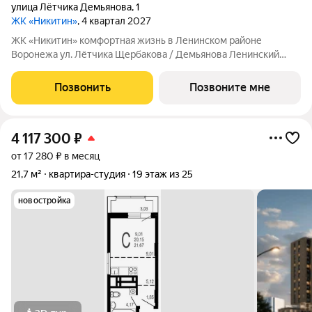
улица Лётчика Демьянова
,
1
ЖК «Никитин»
, 4 квартал 2027
ЖК «Никитин» комфортная жизнь в Ленинском районе
Воронежа ул. Лётчика Щербакова / Демьянова Ленинский
район Монолит, 25 и 32 этажа комфорт Сдача: IV кв. 2027
Современный жилой комплекс в тихом центре города. Рядом
Позвонить
Позвоните мне
цирк, парк им. Дурова, ТЦ,
4 117 300
₽
от 17 280 ₽ в месяц
21,7 м²
квартира-студия
19 этаж из 25
новостройка