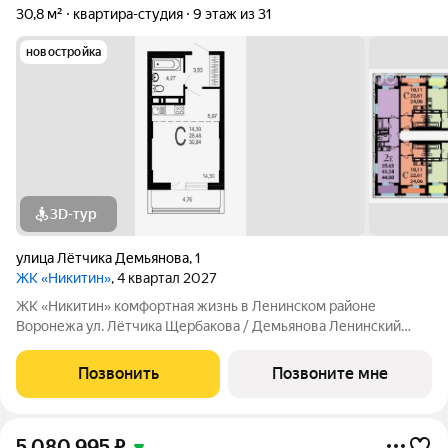
30,8 м²
квартира-студия
9 этаж из 31
новостройка
3D-тур
улица Лётчика Демьянова
,
1
ЖК «Никитин»
, 4 квартал 2027
ЖК «Никитин» комфортная жизнь в Ленинском районе
Воронежа ул. Лётчика Щербакова / Демьянова Ленинский
район Монолит, 25 и 32 этажа комфорт Сдача: IV кв. 2027
Современный жилой комплекс в тихом центре города. Рядом
Позвонить
Позвоните мне
цирк, парк им. Дурова, ТЦ,
5 080 995
₽