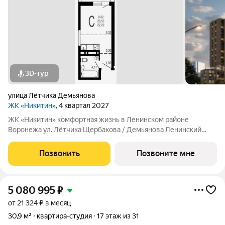
3D-тур
улица Лётчика Демьянова
ЖК «Никитин»
, 4 квартал 2027
ЖК «Никитин» комфортная жизнь в Ленинском районе
Воронежа ул. Лётчика Щербакова / Демьянова Ленинский
район Монолит, 25 и 32 этажа комфорт Сдача: IV кв. 2027
Современный жилой комплекс в тихом центре города. Рядом
Позвонить
Позвоните мне
цирк, парк им. Дурова, ТЦ,
5 080 995
₽
от 21 324 ₽ в месяц
30,9 м²
квартира-студия
17 этаж из 31