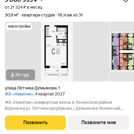
от 21 324 ₽ в месяц
30,9 м²
квартира-студия
18 этаж из 31
новостройка
3D-тур
улица Лётчика Демьянова
,
1
ЖК «Никитин»
, 4 квартал 2027
ЖК «Никитин» комфортная жизнь в Ленинском районе
Воронежа ул. Лётчика Щербакова / Демьянова Ленинский
район Монолит, 25 и 32 этажа комфорт Сдача: IV кв. 2027
Современный жилой комплекс в тихом центре города. Рядом
Позвонить
Позвоните мне
цирк, парк им. Дурова, ТЦ,