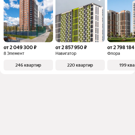
от 2 049 300 ₽
от 2 857 950 ₽
от 2 798 184
8 Элемент
Навигатор
Флора
246 квартир
220 квартир
199 кв