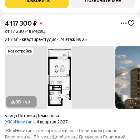
Позвонить
Позвоните мне
цирк, парк им. Дурова, ТЦ,
4 117 300
₽
от 17 280 ₽ в месяц
21,7 м²
квартира-студия
24 этаж из 25
новостройка
3D-тур
улица Лётчика Демьянова
ЖК «Никитин»
, 4 квартал 2027
ЖК «Никитин» комфортная жизнь в Ленинском районе
Воронежа ул. Лётчика Щербакова / Демьянова Ленинский