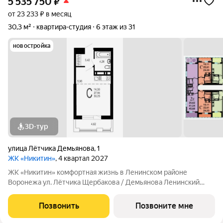
5 535 750
₽
от 23 233 ₽ в месяц
30,3 м²
квартира-студия
6 этаж из 31
новостройка
3D-тур
улица Лётчика Демьянова
,
1
ЖК «Никитин»
, 4 квартал 2027
ЖК «Никитин» комфортная жизнь в Ленинском районе
Воронежа ул. Лётчика Щербакова / Демьянова Ленинский
район Монолит, 25 и 32 этажа комфорт Сдача: IV кв. 2027
Современный жилой комплекс в тихом центре города. Рядом
Позвонить
Позвоните мне
цирк, парк им. Дурова, ТЦ,