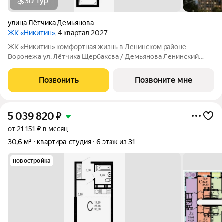
3D-тур
улица Лётчика Демьянова
ЖК «Никитин»
, 4 квартал 2027
ЖК «Никитин» комфортная жизнь в Ленинском районе
Воронежа ул. Лётчика Щербакова / Демьянова Ленинский
район Монолит, 25 и 32 этажа комфорт Сдача: IV кв. 2027
Современный жилой комплекс в тихом центре города. Рядом
Позвонить
Позвоните мне
цирк, парк им. Дурова, ТЦ,
5 039 820
₽
от 21 151 ₽ в месяц
30,6 м²
квартира-студия
6 этаж из 31
новостройка