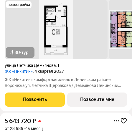
новостройка
3D-тур
улица Лётчика Демьянова
,
1
ЖК «Никитин»
, 4 квартал 2027
ЖК «Никитин» комфортная жизнь в Ленинском районе
Воронежа ул. Лётчика Щербакова / Демьянова Ленинский
район Монолит, 25 и 32 этажа комфорт Сдача: IV кв. 2027
Современный жилой комплекс в тихом центре города. Рядом
Позвонить
Позвоните мне
цирк, парк им. Дурова, ТЦ,
5 643 720
₽
от 23 686 ₽ в месяц