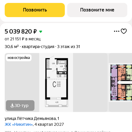
район Монолит, 25 и 32 этажа комфорт Сдача: IV кв. 2027
Современный жилой комплекс в тихом центре города. Рядом
Позвонить
Позвоните мне
цирк, парк им. Дурова, ТЦ,
5 039 820
₽
от 21 151 ₽ в месяц
30,6 м²
квартира-студия
3 этаж из 31
новостройка
3D-тур
улица Лётчика Демьянова
,
1
ЖК «Никитин»
, 4 квартал 2027