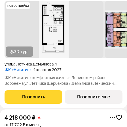
новостройка
3D-тур
улица Лётчика Демьянова
,
1
ЖК «Никитин»
, 4 квартал 2027
ЖК «Никитин» комфортная жизнь в Ленинском районе
Воронежа ул. Лётчика Щербакова / Демьянова Ленинский
район Монолит, 25 и 32 этажа комфорт Сдача: IV кв. 2027
Современный жилой комплекс в тихом центре города. Рядом
Позвонить
Позвоните мне
цирк, парк им. Дурова, ТЦ,
4 218 000
₽
от 17 702 ₽ в месяц