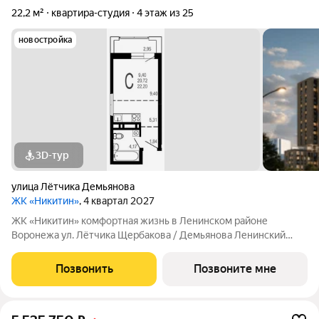
22,2 м²
квартира-студия
4 этаж из 25
новостройка
3D-тур
улица Лётчика Демьянова
ЖК «Никитин»
, 4 квартал 2027
ЖК «Никитин» комфортная жизнь в Ленинском районе
Воронежа ул. Лётчика Щербакова / Демьянова Ленинский
район Монолит, 25 и 32 этажа комфорт Сдача: IV кв. 2027
Современный жилой комплекс в тихом центре города. Рядом
Позвонить
Позвоните мне
цирк, парк им. Дурова, ТЦ,