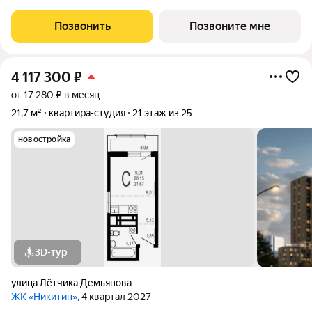
район Монолит, 25 и 32 этажа комфорт Сдача: IV кв. 2027
Современный жилой комплекс в тихом центре города. Рядом
Позвонить
Позвоните мне
цирк, парк им. Дурова, ТЦ,
4 117 300
₽
от 17 280 ₽ в месяц
21,7 м²
квартира-студия
21 этаж из 25
новостройка
3D-тур
улица Лётчика Демьянова
ЖК «Никитин»
, 4 квартал 2027