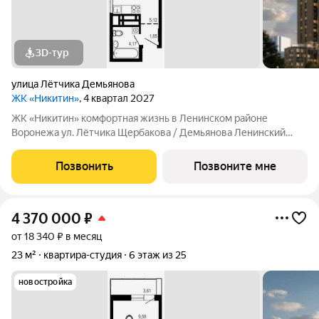
3D-тур
улица Лётчика Демьянова
ЖК «Никитин»
, 4 квартал 2027
ЖК «Никитин» комфортная жизнь в Ленинском районе
Воронежа ул. Лётчика Щербакова / Демьянова Ленинский
район Монолит, 25 и 32 этажа комфорт Сдача: IV кв. 2027
Современный жилой комплекс в тихом центре города. Рядом
Позвонить
Позвоните мне
цирк, парк им. Дурова, ТЦ,
4 370 000
₽
от 18 340 ₽ в месяц
23 м²
квартира-студия
6 этаж из 25
новостройка