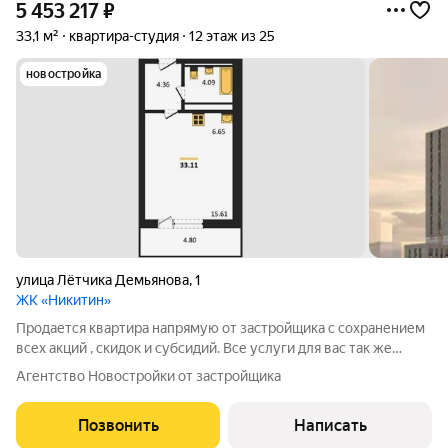
5 453 217
₽
33,1 м²
квартира-студия
12 этаж из 25
новостройка
улица Лётчика Демьянова
,
1
ЖК «Никитин»
Продается квартира напрямую от застройщика с сохранением
всех акций , скидок и субсидий. Все услуги для вас так же
бесплатно. А при покупке с нами вы получаете в подарок
Агентство Новостройки от застройщика
ТЕЛЕВИЗОР на кухню. Жилой комплекс расположен в
Ленинском районе и включает в
Позвонить
Написать