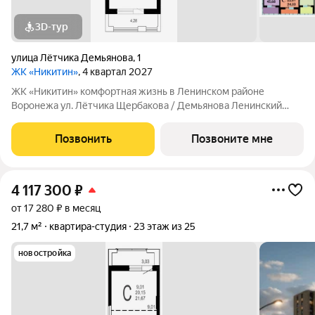
3D-тур
улица Лётчика Демьянова
,
1
ЖК «Никитин»
, 4 квартал 2027
ЖК «Никитин» комфортная жизнь в Ленинском районе
Воронежа ул. Лётчика Щербакова / Демьянова Ленинский
район Монолит, 25 и 32 этажа комфорт Сдача: IV кв. 2027
Современный жилой комплекс в тихом центре города. Рядом
Позвонить
Позвоните мне
цирк, парк им. Дурова, ТЦ,
4 117 300
₽
от 17 280 ₽ в месяц
21,7 м²
квартира-студия
23 этаж из 25
новостройка