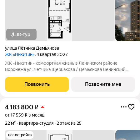
3D-тур
улица Лётчика Демьянова
ЖК «Никитин»
, 4 квартал 2027
ЖК «Никитин» комфортная жизнь в Ленинском районе
Воронежа ул. Лётчика Щербакова / Демьянова Ленинский
район Монолит, 25 и 32 этажа комфорт Сдача: IV кв. 2027
Современный жилой комплекс в тихом центре города. Рядом
Позвонить
Позвоните мне
цирк, парк им. Дурова, ТЦ,
4 183 800
₽
от 17 559 ₽ в месяц
22 м²
квартира-студия
2 этаж из 25
новостройка