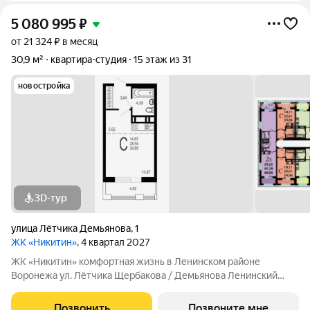
5 080 995
₽
от 21 324 ₽ в месяц
30,9 м²
квартира-студия
15 этаж из 31
новостройка
3D-тур
улица Лётчика Демьянова
,
1
ЖК «Никитин»
, 4 квартал 2027
ЖК «Никитин» комфортная жизнь в Ленинском районе
Воронежа ул. Лётчика Щербакова / Демьянова Ленинский
район Монолит, 25 и 32 этажа комфорт Сдача: IV кв. 2027
Современный жилой комплекс в тихом центре города. Рядом
Позвонить
Позвоните мне