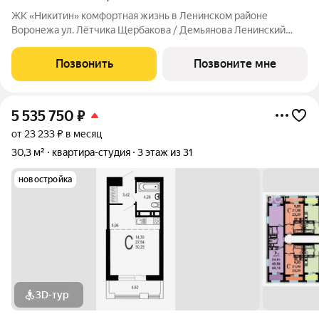
ЖК «Никитин» комфортная жизнь в Ленинском районе
Воронежа ул. Лётчика Щербакова / Демьянова Ленинский
район Монолит, 25 и 32 этажа комфорт Сдача: IV кв. 2027
Современный жилой комплекс в тихом центре города. Рядом
Позвонить
Позвоните мне
цирк, парк им. Дурова, ТЦ,
5 535 750
₽
от 23 233 ₽ в месяц
30,3 м²
квартира-студия
3 этаж из 31
новостройка
3D-тур