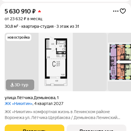
5 630 910
₽
от 23 632 ₽ в месяц
30,8 м²
квартира-студия
3 этаж из 31
новостройка
3D-тур
улица Лётчика Демьянова
,
1
ЖК «Никитин»
, 4 квартал 2027
ЖК «Никитин» комфортная жизнь в Ленинском районе
Воронежа ул. Лётчика Щербакова / Демьянова Ленинский
район Монолит, 25 и 32 этажа комфорт Сдача: IV кв. 2027
Современный жилой комплекс в тихом центре города. Рядом