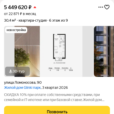
5 449 620
₽
от 22 871 ₽ в месяц
30,4 м²
квартира-студия
6 этаж из 9
новостройка
3D-тур
улица Ломоносова
,
90
Жилой дом Glinki парк
, 3 квартал 2026
СКИДКА 10% при оплате собственными средствами, при
семейной и IT-ипотеке или при базовой ставке.Жилой дом
Глинки парк от ГК "Новострой" идеален для спокойной
комфортной жизни в окружении зелени вокруг несколько
Позвонить