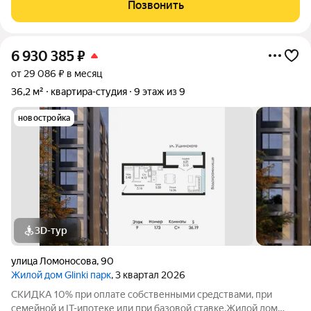
комфортной жизни в окружении зелени вокруг несколько
Позвонить
крупных парков и садов. Это 9-этажный
6 930 385
₽
от 29 086 ₽ в месяц
36,2 м²
квартира-студия
9 этаж из 9
новостройка
3D-тур
улица Ломоносова
,
90
Жилой дом Glinki парк
, 3 квартал 2026
СКИДКА 10% при оплате собственными средствами, при
семейной и IT-ипотеке или при базовой ставке.Жилой дом