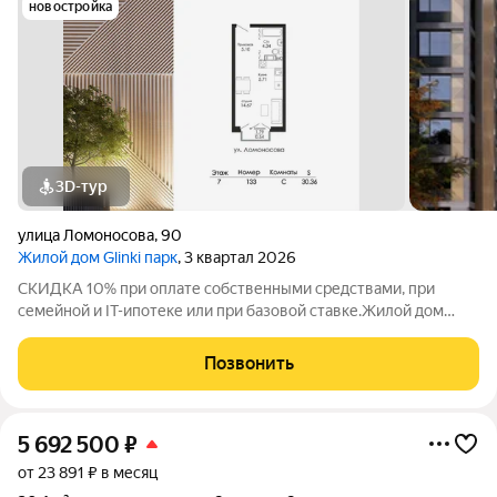
новостройка
3D-тур
улица Ломоносова
,
90
Жилой дом Glinki парк
, 3 квартал 2026
СКИДКА 10% при оплате собственными средствами, при
семейной и IT-ипотеке или при базовой ставке.Жилой дом
Глинки парк от ГК "Новострой" идеален для спокойной
комфортной жизни в окружении зелени вокруг несколько
Позвонить
крупных парков и садов. Это 9-этажный
5 692 500
₽
от 23 891 ₽ в месяц