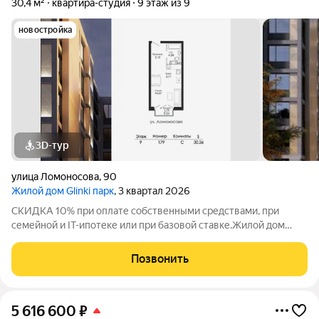
30,4 м²
квартира-студия
9 этаж из 9
новостройка
3D-тур
улица Ломоносова
,
90
Жилой дом Glinki парк
, 3 квартал 2026
СКИДКА 10% при оплате собственными средствами, при
семейной и IT-ипотеке или при базовой ставке.Жилой дом
Глинки парк от ГК "Новострой" идеален для спокойной
комфортной жизни в окружении зелени вокруг несколько
Позвонить
крупных парков и садов. Это 9-этажный
5 616 600
₽