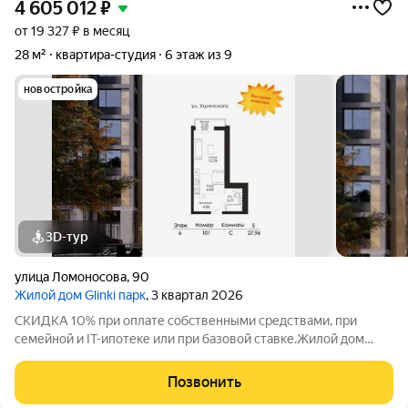
4 605 012
₽
от 19 327 ₽ в месяц
28 м²
квартира-студия
6 этаж из 9
новостройка
3D-тур
улица Ломоносова
,
90
Жилой дом Glinki парк
, 3 квартал 2026
СКИДКА 10% при оплате собственными средствами, при
семейной и IT-ипотеке или при базовой ставке.Жилой дом
Глинки парк от ГК "Новострой" идеален для спокойной
комфортной жизни в окружении зелени вокруг несколько
Позвонить
крупных парков и садов. Это 9-этажный