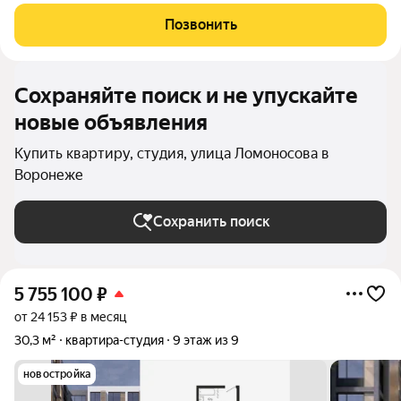
Глинки парк от ГК "Новострой" идеален для спокойной
комфортной жизни в окружении зелени вокруг несколько
Позвонить
крупных парков и садов. Это 9-этажный
Сохраняйте поиск и не упускайте
новые объявления
Купить квартиру, студия, улица Ломоносова в
Воронеже
Сохранить поиск
5 755 100
₽
от 24 153 ₽ в месяц
30,3 м²
квартира-студия
9 этаж из 9
новостройка