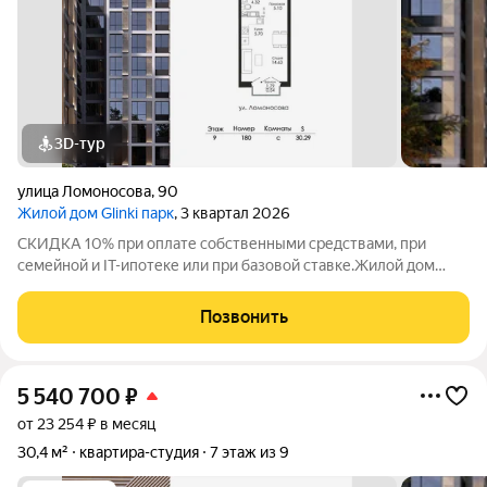
3D-тур
улица Ломоносова
,
90
Жилой дом Glinki парк
, 3 квартал 2026
СКИДКА 10% при оплате собственными средствами, при
семейной и IT-ипотеке или при базовой ставке.Жилой дом
Глинки парк от ГК "Новострой" идеален для спокойной
комфортной жизни в окружении зелени вокруг несколько
Позвонить
крупных парков и садов. Это 9-этажный
5 540 700
₽
от 23 254 ₽ в месяц
30,4 м²
квартира-студия
7 этаж из 9