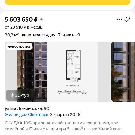
крупных парков и садов. Это 9-этажный
5 603 650
₽
от 23 518 ₽ в месяц
30,3 м²
квартира-студия
7 этаж из 9
новостройка
3D-тур
улица Ломоносова
,
90
Жилой дом Glinki парк
, 3 квартал 2026
СКИДКА 10% при оплате собственными средствами, при
семейной и IT-ипотеке или при базовой ставке.Жилой дом