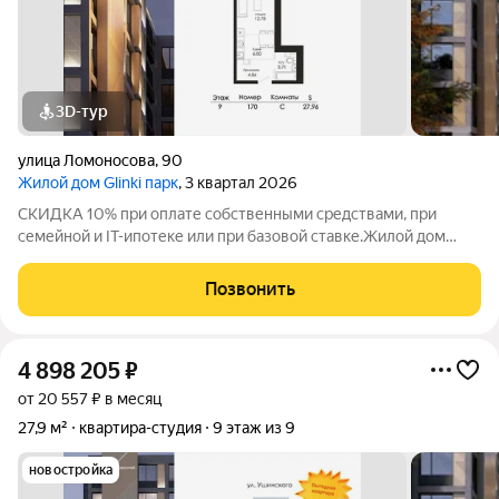
3D-тур
улица Ломоносова
,
90
Жилой дом Glinki парк
, 3 квартал 2026
СКИДКА 10% при оплате собственными средствами, при
семейной и IT-ипотеке или при базовой ставке.Жилой дом
Глинки парк от ГК "Новострой" идеален для спокойной
комфортной жизни в окружении зелени вокруг несколько
Позвонить
крупных парков и садов. Это 9-этажный
4 898 205
₽
от 20 557 ₽ в месяц
27,9 м²
квартира-студия
9 этаж из 9
новостройка