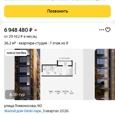
Глинки парк от ГК "Новострой" идеален для спокойной
комфортной жизни в окружении зелени вокруг несколько
Позвонить
крупных парков и садов. Это 9-этажный
6 948 480
₽
от 29 162 ₽ в месяц
36,2 м²
квартира-студия
7 этаж из 9
новостройка
3D-тур
улица Ломоносова
,
90
Жилой дом Glinki парк
, 3 квартал 2026