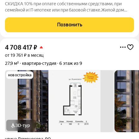
СКИДКА 10% при оплате собственными средствами, при
семейной и IT-ипотеке или при базовой ставке.Жилой дом
Глинки парк от ГК "Новострой" идеален для спокойной
комфортной жизни в окружении зелени вокруг несколько
Позвонить
крупных парков и садов. Это 9-этажный
4 708 417
₽
от 19 761 ₽ в месяц
27,9 м²
квартира-студия
6 этаж из 9
новостройка
3D-тур