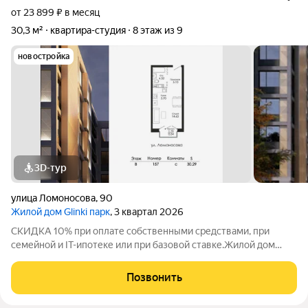
от 23 899 ₽ в месяц
30,3 м²
квартира-студия
8 этаж из 9
новостройка
3D-тур
улица Ломоносова
,
90
Жилой дом Glinki парк
, 3 квартал 2026
СКИДКА 10% при оплате собственными средствами, при
семейной и IT-ипотеке или при базовой ставке.Жилой дом
Глинки парк от ГК "Новострой" идеален для спокойной
комфортной жизни в окружении зелени вокруг несколько
Позвонить
крупных парков и садов. Это 9-этажный