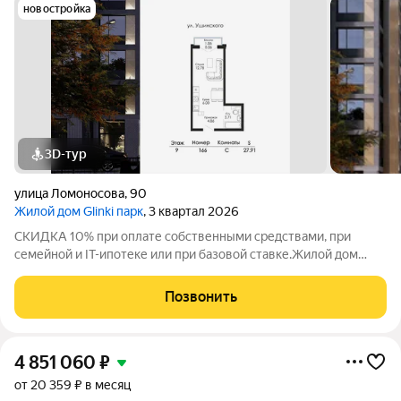
новостройка
3D-тур
улица Ломоносова
,
90
Жилой дом Glinki парк
, 3 квартал 2026
СКИДКА 10% при оплате собственными средствами, при
семейной и IT-ипотеке или при базовой ставке.Жилой дом
Глинки парк от ГК "Новострой" идеален для спокойной
комфортной жизни в окружении зелени вокруг несколько
Позвонить
крупных парков и садов. Это 9-этажный
4 851 060
₽
от 20 359 ₽ в месяц