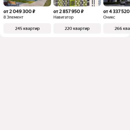
от 2 049 300 ₽
от 2 857 950 ₽
от 4 337 520
8 Элемент
Навигатор
Оникс
245 квартир
220 квартир
266 кв