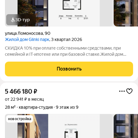
3D-тур
улица Ломоносова
,
90
Жилой дом Glinki парк
, 3 квартал 2026
СКИДКА 10% при оплате собственными средствами, при
семейной и IT-ипотеке или при базовой ставке.Жилой дом
Глинки парк от ГК "Новострой" идеален для спокойной
комфортной жизни в окружении зелени вокруг несколько
Позвонить
крупных парков и садов. Это 9-этажный
5 466 180
₽
от 22 941 ₽ в месяц
28 м²
квартира-студия
9 этаж из 9
новостройка