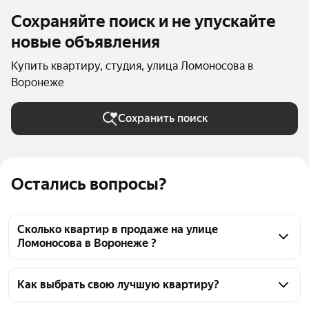
Сохраняйте поиск и не упускайте
новые объявления
Купить квартиру, студия, улица Ломоносова в
Воронеже
Сохранить поиск
Остались вопросы?
Сколько квартир в продаже на улице
Ломоносова в Воронеже ?
На Яндекс Недвижимости в продаже на улице 
Ломоносова в Воронеже 26 квартир, из них 22 
Как выбрать свою лучшую квартиру?
объявления от агентств, 4 объявления от 