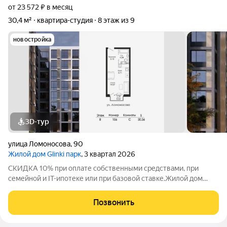
от 23 572 ₽ в месяц
30,4 м²
квартира-студия
8 этаж из 9
новостройка
3D-тур
улица Ломоносова
,
90
Жилой дом Glinki парк
, 3 квартал 2026
СКИДКА 10% при оплате собственными средствами, при
семейной и IT-ипотеке или при базовой ставке.Жилой дом
Глинки парк от ГК "Новострой" идеален для спокойной
комфортной жизни в окружении зелени вокруг несколько
Позвонить
крупных парков и садов. Это 9-этажный