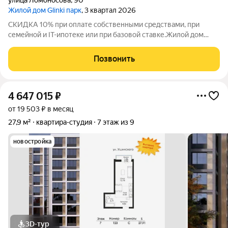
улица Ломоносова
,
90
Жилой дом Glinki парк
, 3 квартал 2026
СКИДКА 10% при оплате собственными средствами, при
семейной и IT-ипотеке или при базовой ставке.Жилой дом
Глинки парк от ГК "Новострой" идеален для спокойной
комфортной жизни в окружении зелени вокруг несколько
Позвонить
крупных парков и садов. Это 9-этажный
4 647 015
₽
от 19 503 ₽ в месяц
27,9 м²
квартира-студия
7 этаж из 9
новостройка
3D-тур