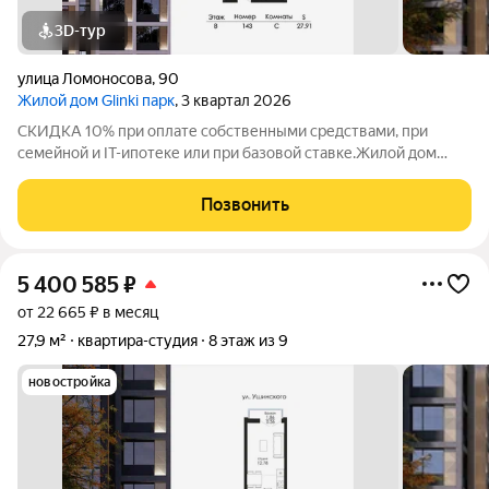
3D-тур
улица Ломоносова
,
90
Жилой дом Glinki парк
, 3 квартал 2026
СКИДКА 10% при оплате собственными средствами, при
семейной и IT-ипотеке или при базовой ставке.Жилой дом
Глинки парк от ГК "Новострой" идеален для спокойной
комфортной жизни в окружении зелени вокруг несколько
Позвонить
крупных парков и садов. Это 9-этажный
5 400 585
₽
от 22 665 ₽ в месяц
27,9 м²
квартира-студия
8 этаж из 9
новостройка