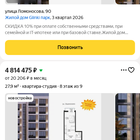
улица Ломоносова
,
90
Жилой дом Glinki парк
, 3 квартал 2026
СКИДКА 10% при оплате собственными средствами, при
семейной и IT-ипотеке или при базовой ставке.Жилой дом
Глинки парк от ГК "Новострой" идеален для спокойной
комфортной жизни в окружении зелени вокруг несколько
Позвонить
крупных парков и садов. Это 9-этажный
4 814 475
₽
от 20 206 ₽ в месяц
27,9 м²
квартира-студия
8 этаж из 9
новостройка