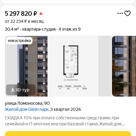
5 297 820
₽
от 22 234 ₽ в месяц
30,4 м²
квартира-студия
4 этаж из 9
новостройка
3D-тур
улица Ломоносова
,
90
Жилой дом Glinki парк
, 3 квартал 2026
СКИДКА 10% при оплате собственными средствами, при
семейной и IT-ипотеке или при базовой ставке.Жилой дом
Глинки парк от ГК "Новострой" идеален для спокойной