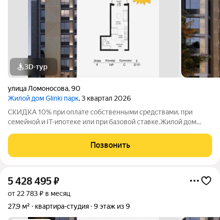
3D-тур
улица Ломоносова
,
90
Жилой дом Glinki парк
, 3 квартал 2026
СКИДКА 10% при оплате собственными средствами, при
семейной и IT-ипотеке или при базовой ставке.Жилой дом
Глинки парк от ГК "Новострой" идеален для спокойной
комфортной жизни в окружении зелени вокруг несколько
Позвонить
крупных парков и садов. Это 9-этажный
5 428 495
₽
от 22 783 ₽ в месяц
27,9 м²
квартира-студия
9 этаж из 9