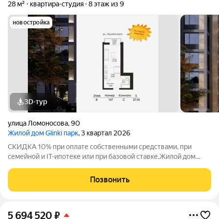
28 м²
квартира-студия
8 этаж из 9
новостройка
3D-тур
улица Ломоносова
,
90
Жилой дом Glinki парк
, 3 квартал 2026
СКИДКА 10% при оплате собственными средствами, при
семейной и IT-ипотеке или при базовой ставке.Жилой дом
Глинки парк от ГК "Новострой" идеален для спокойной
комфортной жизни в окружении зелени вокруг несколько
Позвонить
крупных парков и садов. Это 9-этажный
5 694 520
₽