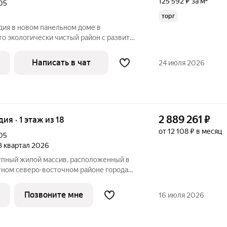
125 592 ₽ за м²
05
торг
дия в новом панельном доме в
о экологически чистый район с развитой
дома широкие парковки, есть детская
их сада. Отделка квартиры предчистовая
Написать в чат
24 июля 2026
2 889 261
₽
дия · 1 этаж из 18
от 12 108 ₽ в месяц
05
 3 квартал 2026
тном северо-восточном районе города
кс располагает собственной
исами и расположен в особенном,
Позвоните мне
16 июля 2026
и по