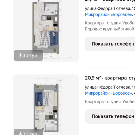
улица Фёдора Тютчева
,
1
Микрорайон «Боровое»
,
Квартира - студия, Удоб
Боровое крупный жилой массив, расположенный в экологически
благоприятном северо-в
Жилой комплекс распола
Показать телефон
сервисами и
3D-тур
+
11
20,9 м² · квартира-ст
улица Фёдора Тютчева
,
1
Микрорайон «Боровое»
,
Квартира - студия, Удоб
Показать телефон
3D-тур