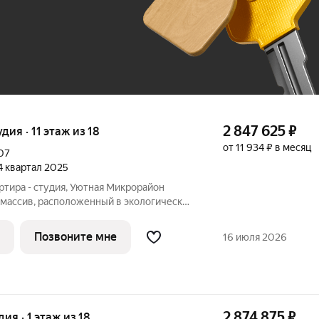
До 100 тыс. ₽
2 847 625
₽
удия · 11 этаж из 18
от 11 934 ₽ в месяц
07
 4 квартал 2025
ртира - студия, Уютная Микрорайон
осточном районе города Воронежа.
гает собственной инфраструктурой и
Позвоните мне
16 июля 2026
2 874 875
₽
дия · 1 этаж из 18