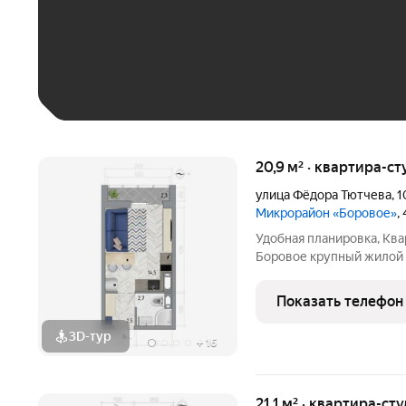
До 30 тыс. ₽
До 50 тыс. ₽
До 70 тыс. ₽
Больше 100 тыс. ₽
20,9 м² · квартира-ст
улица Фёдора Тютчева
,
1
Микрорайон «Боровое»
,
Удобная планировка, Ква
Боровое крупный жилой массив, расположенный в экологически
благоприятном северо-в
Жилой комплекс распола
Показать телефон
сервисами и
3D-тур
+
16
21,1 м² · квартира-сту