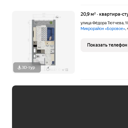
20,9 м² · квартира-ст
улица Фёдора Тютчева
,
1
Микрорайон «Боровое»
,
Показать телефон
3D-тур
+
13
ЕЖЕМЕСЯЧНЫЙ ПЛАТЁ