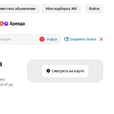
зместить объявление
Моя подборка ЖК
Войти
1
Сохранить поиск
Район
в
Смотреть на карте
аже
,9 м² до