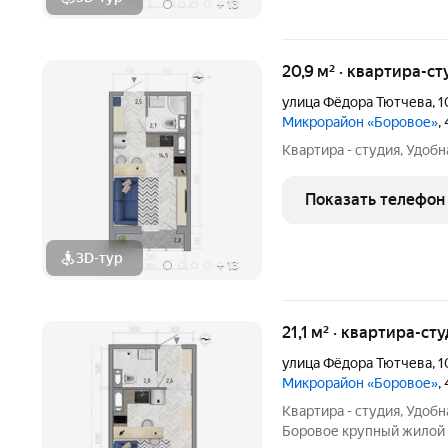
+
13
20,9 м² · квартира-ст
улица Фёдора Тютчева
,
1
Микрорайон «Боровое»
,
Квартира - студия, Удоб
Показать телефон
3D-тур
+
13
21,1 м² · квартира-ст
улица Фёдора Тютчева
,
1
Микрорайон «Боровое»
,
Квартира - студия, Удоб
Боровое крупный жилой массив, расположенный в экологически