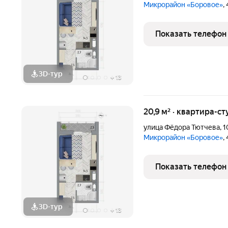
Микрорайон «Боровое»
,
Показать телефон
3D-тур
+
13
20,9 м² · квартира-ст
улица Фёдора Тютчева
,
1
Микрорайон «Боровое»
,
Показать телефон
3D-тур
+
13