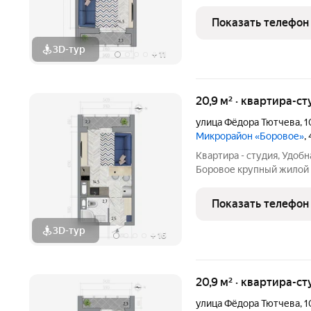
благоприятном северо-в
Жилой комплекс распола
Показать телефон
сервисами и
3D-тур
+
11
20,9 м² · квартира-ст
улица Фёдора Тютчева
,
1
Микрорайон «Боровое»
,
Квартира - студия, Удоб
Боровое крупный жилой массив, расположенный в экологически
благоприятном северо-в
Жилой комплекс распола
Показать телефон
сервисами и
3D-тур
+
16
20,9 м² · квартира-ст
улица Фёдора Тютчева
,
1