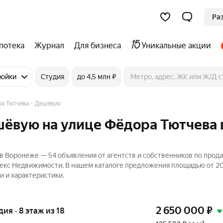
Ра
потека
Журнал
Для бизнеса
Уникальные акции
ройки
Студия
до 4,5 млн ₽
а Тютчева
Дешёвую
шёвую на улице Фёдора Тютчева 
в Воронеже — 54 объявления от агентств и собственников по прод
ндекс Недвижимости. В нашем каталоге предложения площадью от 20
и и характеристики.
2 650 000
₽
удия · 8 этаж из 18