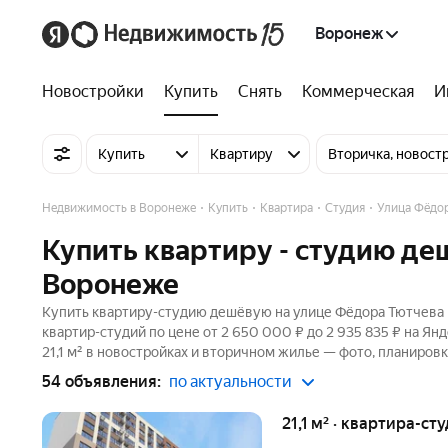
Воронеж
Новостройки
Купить
Снять
Коммерческая
И
Купить
Квартиру
Вторичка, новост
Недвижимость в Воронеже
Купить
Квартира
Студия
Улица Фёдор
Купить квартиру - студию де
Воронеже
Купить квартиру-студию дешёвую на улице Фёдора Тютчева 
квартир-студий по цене от 2 650 000 ₽ до 2 935 835 ₽ на Я
21,1 м² в новостройках и вторичном жилье — фото, планировк
54 объявления:
по актуальности
21,1 м² · квартира-ст