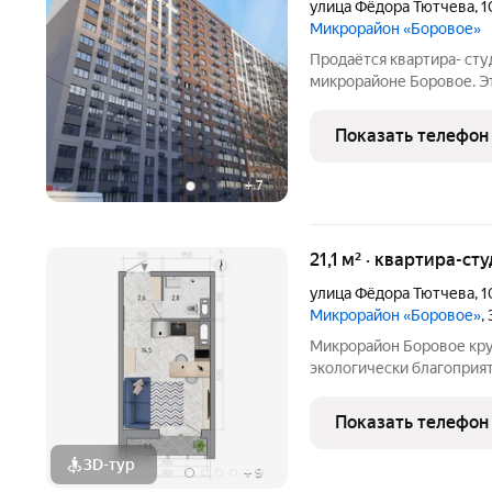
улица Фёдора Тютчева
,
1
Микрорайон «Боровое»
Продаётся квартира- сту
микрорайоне Боровое. Эт
инфраструктурой. Около 
площадка, рядом 2 детск
Показать телефон
от застройщика.
+
7
21,1 м² · квартира-сту
улица Фёдора Тютчева
,
1
Микрорайон «Боровое»
,
Микрорайон Боровое крупный жилой массив, расположенный в
экологически благоприя
Воронежа. Жилой компле
инфраструктурой и серв
Показать телефон
живописном месте у рек
3D-тур
+
9