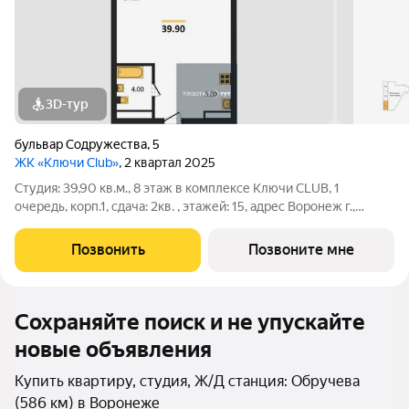
3D-тур
бульвар Содружества
,
5
ЖК «Ключи Club»
, 2 квартал 2025
Студия: 39,90 кв.м., 8 этаж в комплексе Ключи CLUB, 1
очередь, корп.1, сдача: 2кв. , этажей: 15, адрес Воронеж г.,
Содружества бул., д. 5, Застройщик: Новый код. Это
полноценный мини-город из семи жилых комплексов,
Позвонить
Позвоните мне
насыщенный социальной и
Сохраняйте поиск и не упускайте
новые объявления
Купить квартиру, студия, Ж/Д станция: Обручева
(586 км) в Воронеже