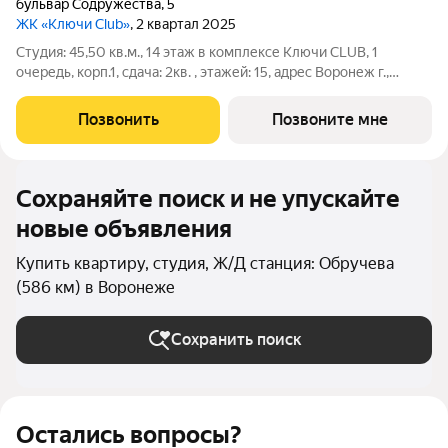
бульвар Содружества
,
5
ЖК «Ключи Club»
, 2 квартал 2025
Студия: 45,50 кв.м., 14 этаж в комплексе Ключи CLUB, 1
очередь, корп.1, сдача: 2кв. , этажей: 15, адрес Воронеж г.,
Содружества бул., д. 5, Застройщик: Новый код. Это
полноценный мини-город из семи жилых комплексов,
Позвонить
Позвоните мне
насыщенный социальной и
Сохраняйте поиск и не упускайте
новые объявления
Купить квартиру, студия, Ж/Д станция: Обручева
(586 км) в Воронеже
Сохранить поиск
Остались вопросы?