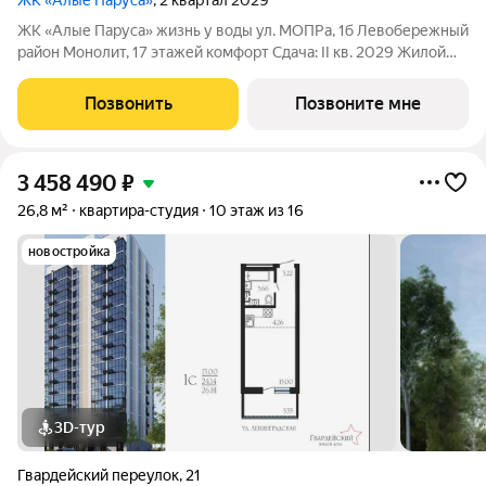
ЖК «Алые Паруса»
, 2 квартал 2029
ЖК «Алые Паруса» жизнь у воды ул. МОПРа, 1б Левобережный
район Монолит, 17 этажей комфорт Сдача: II кв. 2029 Жилой
комплекс рядом с парком «Алые Паруса» и водохранилищем.
До центра 1015 минут. Преимущества: Локация у воды и парка
Позвонить
Позвоните мне
Видовые
3 458 490
₽
26,8 м²
квартира-студия
10 этаж из 16
новостройка
3D-тур
Гвардейский переулок
,
21