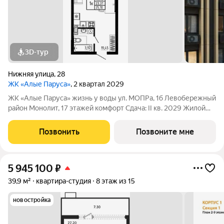
3D-тур
Нижняя улица
,
28
ЖК «Алые Паруса»
, 2 квартал 2029
ЖК «Алые Паруса» жизнь у воды ул. МОПРа, 1б Левобережный
район Монолит, 17 этажей комфорт Сдача: II кв. 2029 Жилой
комплекс рядом с парком «Алые Паруса» и водохранилищем.
До центра 1015 минут. Преимущества: Локация у воды и парка
Позвонить
Позвоните мне
Видовые
5 945 100
₽
39,9 м²
квартира-студия
8 этаж из 15
новостройка