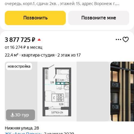
очередь, корп.1, сдача: 2кв. , этажей: 15, адрес Воронеж г.,
Содружества бул., д. 5, Застройщик: Новый код. Это
полноценный мини-город из семи жилых комплексов,
Позвонить
Позвоните мне
насыщенный социальной и
3 877 725
₽
от 16 274 ₽ в месяц
22,4 м²
квартира-студия
2 этаж из 17
новостройка
3D-тур
Нижняя улица
,
28