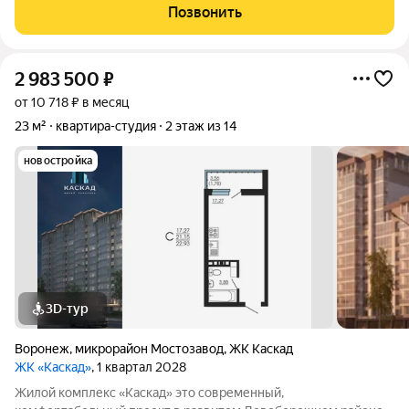
по технологии монолитного домостроения. На каждом этаже
Позвонить
всего 9 квартир.Комфортное
2 983 500
₽
от 10 718 ₽ в месяц
23 м²
квартира-студия
2 этаж из 14
новостройка
3D-тур
Воронеж
,
микрорайон Мостозавод
,
ЖК Каскад
ЖК «Каскад»
, 1 квартал 2028
Жилой комплекс «Каскад» это современный,