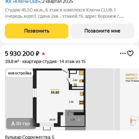
ЖК «Ключи Club»
, 2 квартал 2025
Студия: 45,50 кв.м., 6 этаж в комплексе Ключи CLUB, 1
очередь, корп.1, сдача: 2кв. , этажей: 15, адрес Воронеж г.,
Содружества бул., д. 5, Застройщик: Новый код. Это
полноценный мини-город из семи жилых комплексов,
Позвонить
Позвоните мне
насыщенный социальной и
5 930 200
₽
39,8 м²
квартира-студия
14 этаж из 15
новостройка
3D-тур
бульвар Содружества
,
5