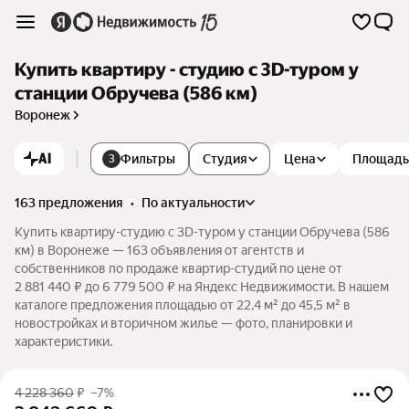
Купить квартиру - студию c 3D-туром у
станции Обручева (586 км)
Воронеж
AI
Фильтры
Студия
Цена
Площадь
3
163 предложения
•
по актуальности
Купить квартиру-студию c 3D-туром у станции Обручева (586
км) в Воронеже — 163 объявления от агентств и
собственников по продаже квартир-студий по цене от
2 881 440 ₽ до 6 779 500 ₽ на Яндекс Недвижимости. В нашем
каталоге предложения площадью от 22,4 м² до 45,5 м² в
новостройках и вторичном жилье — фото, планировки и
характеристики.
4 228 360
₽
–7%