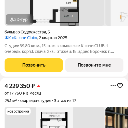
3D-тур
бульвар Содружества
,
5
ЖК «Ключи Club»
, 2 квартал 2025
Студия: 39,80 кв.м., 15 этаж в комплексе Ключи CLUB, 1
очередь, корп.1, сдача: 2кв. , этажей: 15, адрес Воронеж г.,
Содружества бул., д. 5, Застройщик: Новый код. Это
полноценный мини-город из семи жилых комплексов,
Позвонить
Позвоните мне
насыщенный социальной и
4 229 350
₽
от 17 750 ₽ в месяц
25,1 м²
квартира-студия
3 этаж из 17
новостройка