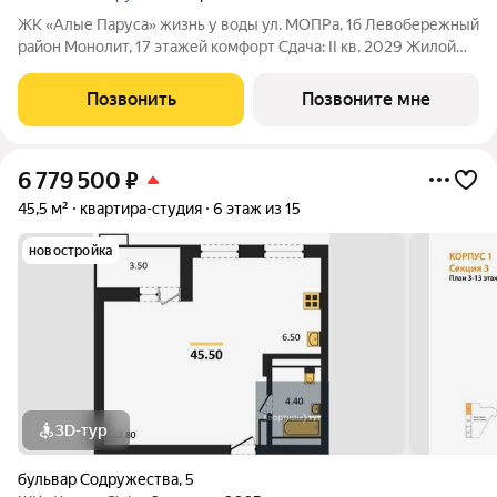
ЖК «Алые Паруса» жизнь у воды ул. МОПРа, 1б Левобережный
район Монолит, 17 этажей комфорт Сдача: II кв. 2029 Жилой
комплекс рядом с парком «Алые Паруса» и водохранилищем.
До центра 1015 минут. Преимущества: Локация у воды и парка
Позвонить
Позвоните мне
Видовые
6 779 500
₽
45,5 м²
квартира-студия
6 этаж из 15
новостройка
3D-тур
бульвар Содружества
,
5