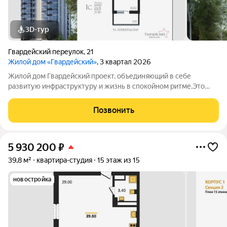
3D-тур
Гвардейский переулок
,
21
Жилой дом «Гвардейский»
, 3 квартал 2026
Жилой дом Гвардейский проект, объединяющий в себе
развитую инфраструктуру и жизнь в спокойном ритме.Это
одноподъездный 16-этажный жилой дом, который возводится
по технологии монолитного домостроения. На каждом этаже
Позвонить
всего 9 квартир.Комфортное
5 930 200
₽
39,8 м²
квартира-студия
15 этаж из 15
новостройка