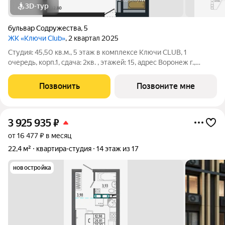
3D-тур
бульвар Содружества
,
5
ЖК «Ключи Club»
, 2 квартал 2025
Студия: 45,50 кв.м., 5 этаж в комплексе Ключи CLUB, 1
очередь, корп.1, сдача: 2кв. , этажей: 15, адрес Воронеж г.,
Содружества бул., д. 5, Застройщик: Новый код. Это
полноценный мини-город из семи жилых комплексов,
Позвонить
Позвоните мне
насыщенный социальной и
3 925 935
₽
от 16 477 ₽ в месяц
22,4 м²
квартира-студия
14 этаж из 17
новостройка