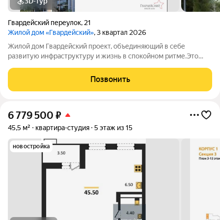
3D-тур
Гвардейский переулок
,
21
Жилой дом «Гвардейский»
, 3 квартал 2026
Жилой дом Гвардейский проект, объединяющий в себе
развитую инфраструктуру и жизнь в спокойном ритме.Это
одноподъездный 16-этажный жилой дом, который возводится
по технологии монолитного домостроения. На каждом этаже
Позвонить
всего 9 квартир.Комфортное
6 779 500
₽
45,5 м²
квартира-студия
5 этаж из 15
новостройка