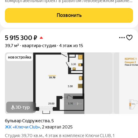
комфортабельный проект в развитом Левобережном районе
Воронежа. Расположение дома сочетает в себе удобство
транспортной доступности и спокойствие жилой
Позвонить
зоны.Пространство для жизниКомплекс состоит из 8
5 915 300
₽
39,7 м²
квартира-студия
4 этаж из 15
новостройка
3D-тур
бульвар Содружества
,
5
ЖК «Ключи Club»
, 2 квартал 2025
Студия: 39,70 кв.м., 4 этаж в комплексе Ключи CLUB, 1