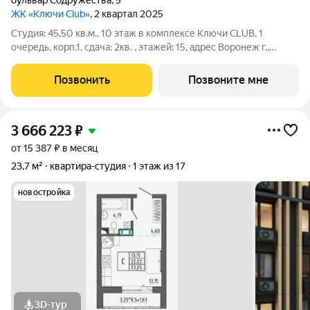
бульвар Содружества
,
5
ЖК «Ключи Club»
, 2 квартал 2025
Студия: 45,50 кв.м., 10 этаж в комплексе Ключи CLUB, 1
очередь, корп.1, сдача: 2кв. , этажей: 15, адрес Воронеж г.,
Содружества бул., д. 5, Застройщик: Новый код. Это
полноценный мини-город из семи жилых комплексов,
Позвонить
Позвоните мне
насыщенный социальной и
3 666 223
₽
от 15 387 ₽ в месяц
23,7 м²
квартира-студия
1 этаж из 17
новостройка
3D-тур