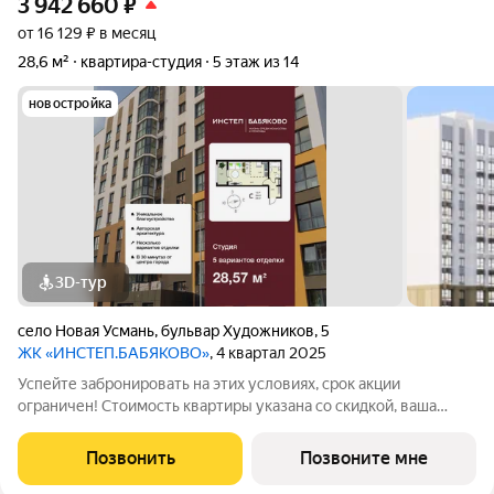
3 942 660
₽
от 16 129 ₽ в месяц
28,6 м²
квартира-студия
5 этаж из 14
новостройка
3D-тур
село Новая Усмань
,
бульвар Художников
,
5
ЖК «ИНСТЕП.БАБЯКОВО»
, 4 квартал 2025
Успейте забронировать на этих условиях, срок акции
ограничен! Стоимость квартиры указана со скидкой, ваша
экономия составит 285,700 руб. Звоните, мы вам все
подробно расскажем. Однокомнатная квартира-студия от
Позвонить
Позвоните мне
застройщика с отделкой в ЖК "ИНСТЕП.