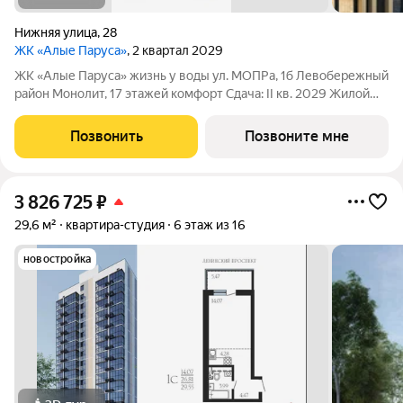
Нижняя улица
,
28
ЖК «Алые Паруса»
, 2 квартал 2029
ЖК «Алые Паруса» жизнь у воды ул. МОПРа, 1б Левобережный
район Монолит, 17 этажей комфорт Сдача: II кв. 2029 Жилой
комплекс рядом с парком «Алые Паруса» и водохранилищем.
До центра 1015 минут. Преимущества: Локация у воды и парка
Позвонить
Позвоните мне
Видовые
3 826 725
₽
29,6 м²
квартира-студия
6 этаж из 16
новостройка