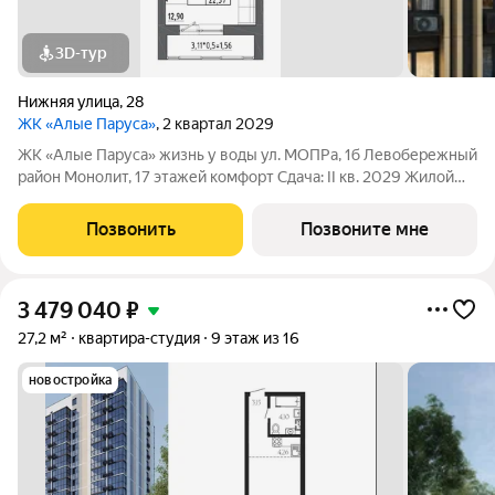
3D-тур
Нижняя улица
,
28
ЖК «Алые Паруса»
, 2 квартал 2029
ЖК «Алые Паруса» жизнь у воды ул. МОПРа, 1б Левобережный
район Монолит, 17 этажей комфорт Сдача: II кв. 2029 Жилой
комплекс рядом с парком «Алые Паруса» и водохранилищем.
До центра 1015 минут. Преимущества: Локация у воды и парка
Позвонить
Позвоните мне
Видовые
3 479 040
₽
27,2 м²
квартира-студия
9 этаж из 16
новостройка