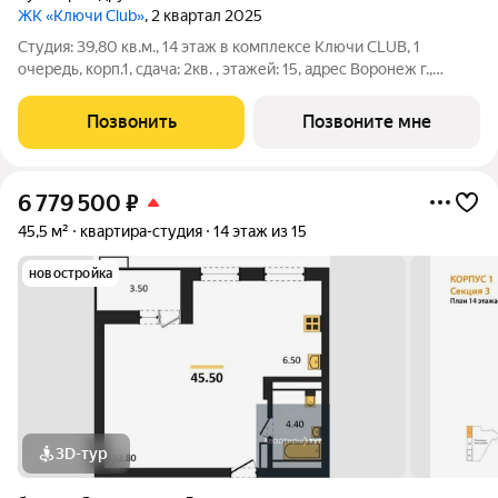
ЖК «Ключи Club»
, 2 квартал 2025
Студия: 39,80 кв.м., 14 этаж в комплексе Ключи CLUB, 1
очередь, корп.1, сдача: 2кв. , этажей: 15, адрес Воронеж г.,
Содружества бул., д. 5, Застройщик: Новый код. Это
полноценный мини-город из семи жилых комплексов,
Позвонить
Позвоните мне
насыщенный социальной и
6 779 500
₽
45,5 м²
квартира-студия
14 этаж из 15
новостройка
3D-тур