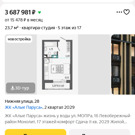
3 687 981
₽
от 15 478 ₽ в месяц
23,7 м²
квартира-студия
5 этаж из 17
новостройка
3D-тур
Нижняя улица
,
28
ЖК «Алые Паруса»
, 2 квартал 2029
ЖК «Алые Паруса» жизнь у воды ул. МОПРа, 1б Левобережный
район Монолит, 17 этажей комфорт Сдача: II кв. 2029 Жилой
комплекс рядом с парком «Алые Паруса» и водохранилищем.
До центра 1015 минут. Преимущества: Локация у воды и парка