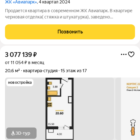
ЖК «Авиапарк»
, 4 квартал 2024
Продается квартира в современном ЖК Авиапарк. В квартире
черновая отделка( стяжка и штукатурка), заведено
электричество. Большим преимуществом является
планировка - выделенная зона для гардеробной системы,
Позвонить
также просторная комната в которой легко
3 077 139
₽
от 11 054 ₽ в месяц
20,6 м²
квартира-студия
15 этаж из 17
новостройка
3D-тур