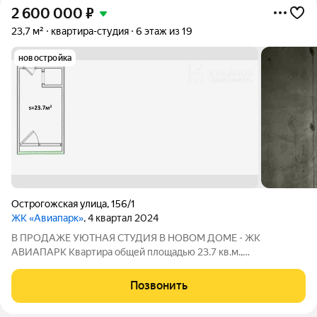
2 600 000
₽
23,7 м²
квартира-студия
6 этаж из 19
новостройка
Острогожская улица
,
156/1
ЖК «Авиапарк»
, 4 квартал 2024
В ПРОДАЖЕ УЮТНАЯ СТУДИЯ В НОВОМ ДОМЕ - ЖК
АВИАПАРК Квартира общей площадью 23.7 кв.м.,
расположена на комфортном 6 этаже 17-этажного кирпично-
монолитного дома. СОВРЕМЕННЫЙ ЖК ДОСТАВЛЯЕТ МНОГО
Позвонить
УДОБСТВ! - самый экологичный район г. Воронежа - школы,