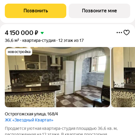
Шибилкина ул., , Застройщик: ДСК.
Позвонить
Позвоните мне
4 150 000
₽
36,6 м²
квартира-студия
12 этаж из 17
новостройка
Острогожская улица
,
168/4
ЖК «Звездный Квартал»
Продается уютная квартира-студия площадью 36,6 кв. м,
расположенная на 12 этаже. В квартире просторная