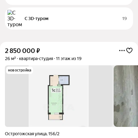
С 3D-туром
19
2 850 000
₽
26 м²
квартира-студия
11 этаж из 19
новостройка
Острогожская улица
,
156/2