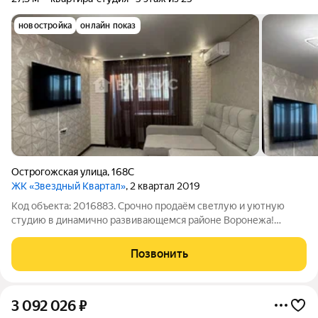
новостройка
онлайн показ
Острогожская улица
,
168С
ЖК «Звездный Квартал»
, 2 квартал 2019
Код объекта: 2016883. Срочно продаём светлую и уютную
студию в динамично развивающемся районе Воронежа!
Квартира расположена по адресу: Острогожская улица, 168С.
Это современный кирпично-монолитный дом 2019 года
Позвонить
постройки с собственной котельной, что
3 092 026
₽