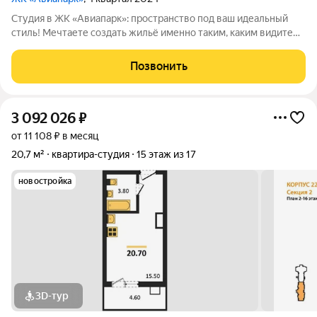
Студия в ЖК «Авиапарк»: пространство под ваш идеальный
стиль! Мечтаете создать жильё именно таким, каким видите
его в голове? Эта студия чистый холст: черновая отделка даёт
полную свободу вы сами выбираете цвета, текстуры и
Позвонить
планировочные решения
3 092 026
₽
от 11 108 ₽ в месяц
20,7 м²
квартира-студия
15 этаж из 17
новостройка
3D-тур