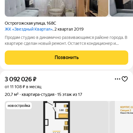
Острогожская улица
,
168С
ЖК «Звездный Квартал»
, 2 квартал 2019
Продам студию в динамично развивающимся районе города. В
квартире сделан новый ремонт. Остается кондиционер и
частично мебель. Балкон застеклен, утеплен, установлена
новая металлическая входная дверь. Из окна открывается
Позвонить
шикарный вид на лес. Ждем на
3 092 026
₽
от 11 108 ₽ в месяц
20,7 м²
квартира-студия
15 этаж из 17
новостройка