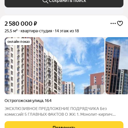
Сохранить поиск
2 580 000
₽
25,5 м²
квартира-студия
14 этаж из 18
онлайн показ
Острогожская улица
,
164
ЭКСКЛЮЗИВНОЕ ПРЕДЛОЖЕНИЕ ПОДРЯДЧИКА Без
комиссий! 5 ГЛАВНЫХ ФАКТОВ О ЖК: 1. Монолит-кирпич:
Современный комплекс комфорт-класса. Дома теплые, с
отличной шумоизоляцией и долговечным фасадом. 2. Своя
Позвонить