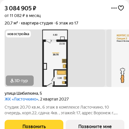
3 084 905
₽
от 11 082 ₽ в месяц
20,7 м²
квартира-студия
6 этаж из 17
новостройка
3D-тур
улица Шибилкина
,
5
ЖК «Ласточкино»
, 2 квартал 2027
Студия: 20,70 кв.м., 6 этаж в комплексе Ласточкино, 10
очередь, корп.22, сдача: 4кв. , этажей: 17, адрес Воронеж г.,
Шибилкина ул., , Застройщик: ДСК.
Позвонить
Позвоните мне