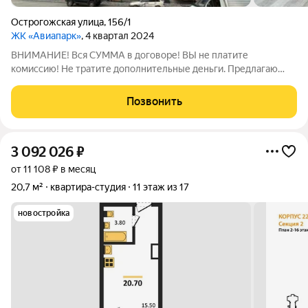
Острогожская улица
,
156/1
ЖК «Авиапарк»
, 4 квартал 2024
ВНИМАНИЕ! Вся СУММА в договоре! ВЫ не платите
комиссию! Не тратите дополнительные деньги. Предлагаю
вашему вниманию уютную квартиру - студию для эгоиста ( ки).
Возможна ОТДЕЛКА под ключ. В квартире выполнена базовая
Позвонить
отделка : Входная металлическая
3 092 026
₽
от 11 108 ₽ в месяц
20,7 м²
квартира-студия
11 этаж из 17
новостройка