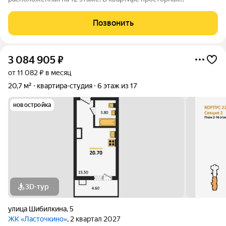
кухня(гартитур, вытяжка остается). Также остается
кондиционер. Ремонт выполнен качественно, для
Позвонить
собственного проживания. Дом находится в отличном
3 084 905
₽
от 11 082 ₽ в месяц
20,7 м²
квартира-студия
6 этаж из 17
новостройка
3D-тур
улица Шибилкина
,
5
ЖК «Ласточкино»
, 2 квартал 2027