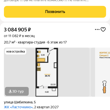
договоре !!! Вы не платите комиссию !!! Не платите
дополнительные деньги !!! Предлагаю вашему вниманию
уютную квартиру -студию Советском районе Воронежа по:
Позвонить
улице Острогожская, дом 156/2. В
3 084 905
₽
от 11 082 ₽ в месяц
20,7 м²
квартира-студия
6 этаж из 17
новостройка
3D-тур
улица Шибилкина
,
5
ЖК «Ласточкино»
, 2 квартал 2027