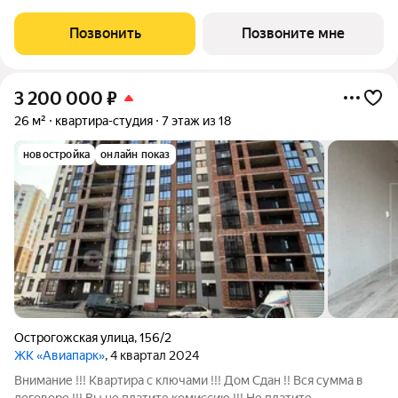
Шибилкина ул., , Застройщик: ДСК.
Позвонить
Позвоните мне
3 200 000
₽
26 м²
квартира-студия
7 этаж из 18
новостройка
онлайн показ
Острогожская улица
,
156/2
ЖК «Авиапарк»
, 4 квартал 2024
Внимание !!! Квартира с ключами !!! Дом Сдан !! Вся сумма в