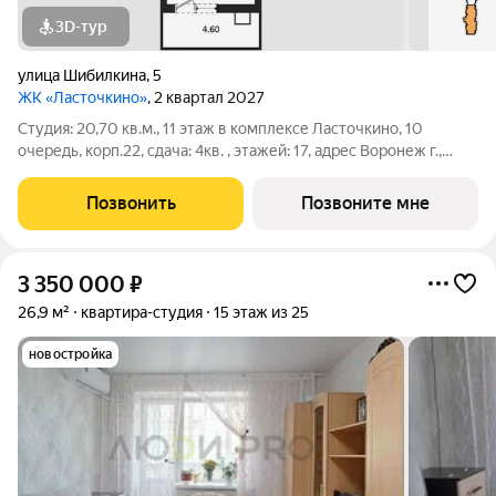
3D-тур
улица Шибилкина
,
5
ЖК «Ласточкино»
, 2 квартал 2027
Студия: 20,70 кв.м., 11 этаж в комплексе Ласточкино, 10
очередь, корп.22, сдача: 4кв. , этажей: 17, адрес Воронеж г.,
Шибилкина ул., , Застройщик: ДСК.
Позвонить
Позвоните мне
3 350 000
₽
26,9 м²
квартира-студия
15 этаж из 25
новостройка