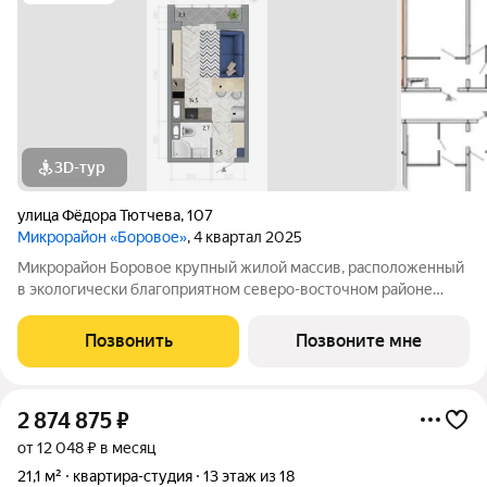
3D-тур
улица Фёдора Тютчева
,
107
Микрорайон «Боровое»
, 4 квартал 2025
Микрорайон Боровое крупный жилой массив, расположенный
в экологически благоприятном северо-восточном районе
города Воронежа. Жилой комплекс располагает собственной
инфраструктурой и сервисами и расположен в особенном,
Позвонить
Позвоните мне
живописном месте у реки по
2 874 875
₽
от 12 048 ₽ в месяц
21,1 м²
квартира-студия
13 этаж из 18