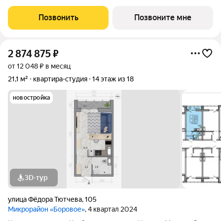
Позвонить
Позвоните мне
2 874 875
₽
от 12 048 ₽ в месяц
21,1 м²
квартира-студия
14 этаж из 18
новостройка
3D-тур
улица Фёдора Тютчева
,
105
Микрорайон «Боровое»
, 4 квартал 2024