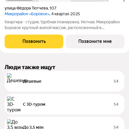
улица Фёдора Тютчева
,
107
Микрорайон «Боровое»
, 4 квартал 2025
Квартира - студия, Удобная планировка, Уютная. Микрорайон
Боровое крупный жилой массив, расположенный в
экологически благоприятном северо-восточном районе
города Воронежа. Жилой комплекс располагает собственной
Позвонить
Позвоните мне
инфраструктурой и сервисами и
Люди также ищут
Дешевые
54
С 3D-туром
54
До 3,5 млн
54