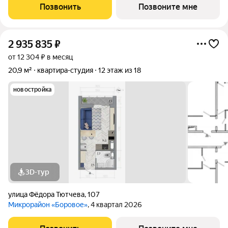
Позвонить
Позвоните мне
2 935 835
₽
от 12 304 ₽ в месяц
20,9 м²
квартира-студия
12 этаж из 18
новостройка
3D-тур
улица Фёдора Тютчева
,
107
Микрорайон «Боровое»
, 4 квартал 2026