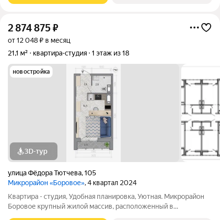
2 874 875
₽
от 12 048 ₽ в месяц
21,1 м²
квартира-студия
1 этаж из 18
новостройка
3D-тур
улица Фёдора Тютчева
,
105
Микрорайон «Боровое»
, 4 квартал 2024
Квартира - студия, Удобная планировка, Уютная. Микрорайон
Боровое крупный жилой массив, расположенный в
экологически благоприятном северо-восточном районе