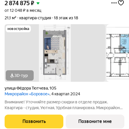
2 874 875
₽
от 12 048 ₽ в месяц
21,1 м²
квартира-студия
18 этаж из 18
новостройка
3D-тур
улица Фёдора Тютчева
,
105
Микрорайон «Боровое»
, 4 квартал 2024
Внимание! Уточняйте размер скидки в отделе продаж.
Квартира - студия, Уютная, Удобная планировка. Микрорайон
Боровое крупный жилой массив, расположенный в
экологически благоприятном северо-восточном районе
Позвонить
Позвоните мне
города Воронежа. Жилой комплекс располагает