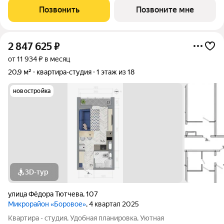
города Воронежа. Жилой комплекс располагает собственной
Позвонить
Позвоните мне
инфраструктурой и сервисами и
2 847 625
₽
от 11 934 ₽ в месяц
20,9 м²
квартира-студия
1 этаж из 18
новостройка
3D-тур
улица Фёдора Тютчева
,
107
Микрорайон «Боровое»
, 4 квартал 2025
Квартира - студия, Удобная планировка, Уютная