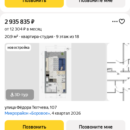
Позвонить
Позвоните мне
2 935 835
₽
от 12 304 ₽ в месяц
20,9 м²
квартира-студия
9 этаж из 18
новостройка
3D-тур
улица Фёдора Тютчева
,
107
Микрорайон «Боровое»
, 4 квартал 2026
Позвонить
Позвоните мне