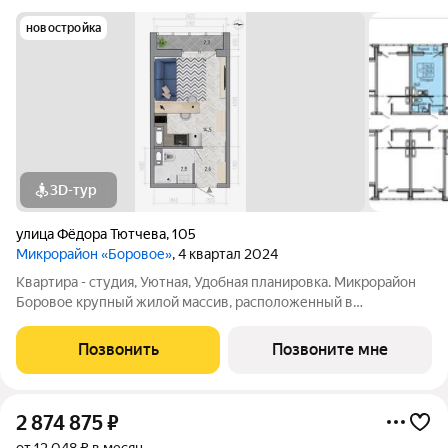
новостройка
3D-тур
улица Фёдора Тютчева
,
105
Микрорайон «Боровое»
, 4 квартал 2024
Квартира - студия, Уютная, Удобная планировка. Микрорайон
Боровое крупный жилой массив, расположенный в
экологически благоприятном северо-восточном районе
города Воронежа. Жилой комплекс располагает собственной
Позвонить
Позвоните мне
инфраструктурой и сервисами и
2 874 875
₽