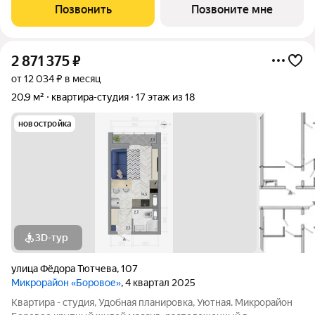
Позвонить
Позвоните мне
2 871 375
₽
от 12 034 ₽ в месяц
20,9 м²
квартира-студия
17 этаж из 18
новостройка
3D-тур
улица Фёдора Тютчева
,
107
Микрорайон «Боровое»
, 4 квартал 2025
Квартира - студия, Удобная планировка, Уютная. Микрорайон