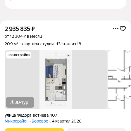
2 935 835
₽
от 12 304 ₽ в месяц
20,9 м²
квартира-студия
13 этаж из 18
новостройка
3D-тур
улица Фёдора Тютчева
,
107
Микрорайон «Боровое»
, 4 квартал 2026