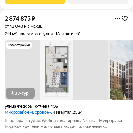
2 874 875
₽
от 12 048 ₽ в месяц
21,1 м²
квартира-студия
18 этаж из 18
новостройка
3D-тур
улица Фёдора Тютчева
,
105
Микрорайон «Боровое»
, 4 квартал 2024
Квартира - студия, Удобная планировка, Уютная. Микрорайон
Боровое крупный жилой массив, расположенный в
экологически благоприятном северо-восточном районе