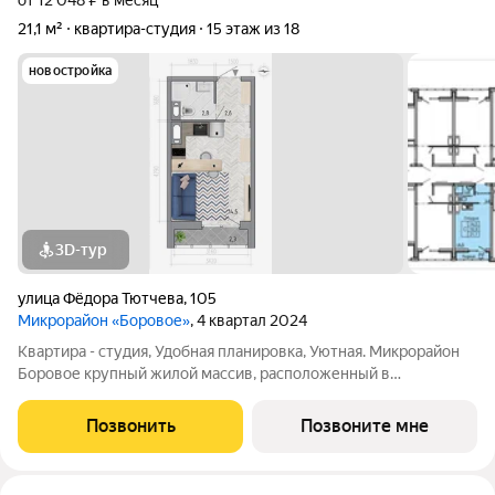
от 12 048 ₽ в месяц
21,1 м²
квартира-студия
15 этаж из 18
новостройка
3D-тур
улица Фёдора Тютчева
,
105
Микрорайон «Боровое»
, 4 квартал 2024
Квартира - студия, Удобная планировка, Уютная. Микрорайон
Боровое крупный жилой массив, расположенный в
экологически благоприятном северо-восточном районе
города Воронежа. Жилой комплекс располагает собственной
Позвонить
Позвоните мне
инфраструктурой и сервисами и