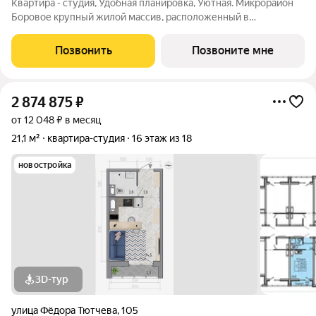
Квартира - студия, Удобная планировка, Уютная. Микрорайон
Боровое крупный жилой массив, расположенный в
экологически благоприятном северо-восточном районе
города Воронежа. Жилой комплекс располагает собственной
Позвонить
Позвоните мне
инфраструктурой и сервисами и
2 874 875
₽
от 12 048 ₽ в месяц
21,1 м²
квартира-студия
16 этаж из 18
новостройка
3D-тур
улица Фёдора Тютчева
,
105