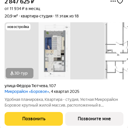
2 847 625
₽
от 11 934 ₽ в месяц
20,9 м²
квартира-студия
11 этаж из 18
новостройка
3D-тур
улица Фёдора Тютчева
,
107
Микрорайон «Боровое»
, 4 квартал 2025
Удобная планировка, Квартира - студия, Уютная Микрорайон
Боровое крупный жилой массив, расположенный в
экологически благоприятном северо-восточном районе
города Воронежа. Жилой комплекс располагает собственной
Позвонить
Позвоните мне
инфраструктурой и сервисами и