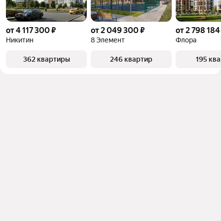
от 4 117 300 ₽
от 2 049 300 ₽
от 2 798 184
Никитин
8 Элемент
Флора
362 квартиры
246 квартир
195 кв