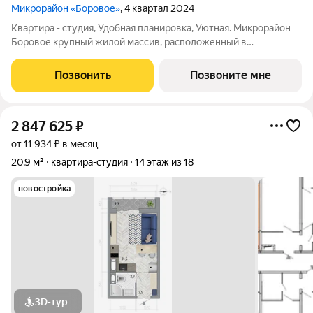
Микрорайон «Боровое»
, 4 квартал 2024
Квартира - студия, Удобная планировка, Уютная. Микрорайон
Боровое крупный жилой массив, расположенный в
экологически благоприятном северо-восточном районе
города Воронежа. Жилой комплекс располагает собственной
Позвонить
Позвоните мне
инфраструктурой и сервисами и
2 847 625
₽
от 11 934 ₽ в месяц
20,9 м²
квартира-студия
14 этаж из 18
новостройка
3D-тур