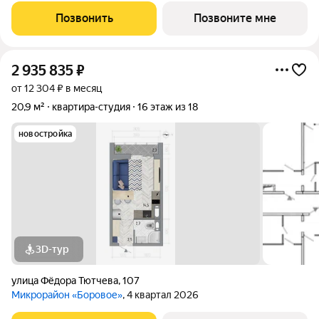
города Воронежа. Жилой комплекс располагает собственной
Позвонить
Позвоните мне
инфраструктурой и сервисами и
2 935 835
₽
от 12 304 ₽ в месяц
20,9 м²
квартира-студия
16 этаж из 18
новостройка
3D-тур
улица Фёдора Тютчева
,
107
Микрорайон «Боровое»
, 4 квартал 2026