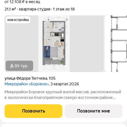
от 12 108 ₽ в месяц
21,1 м²
квартира-студия
1 этаж из 18
новостройка
3D-тур
улица Фёдора Тютчева
,
105
Микрорайон «Боровое»
, 3 квартал 2026
Микрорайон Боровое крупный жилой массив, расположенный
в экологически благоприятном северо-восточном районе
города Воронежа. Жилой комплекс располагает собственной
инфраструктурой и сервисами и расположен в особенном,
Позвонить
Позвоните мне
живописном месте у реки по