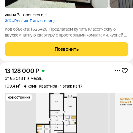
улица Загоровского
,
1
ЖК «Россия. Пять столиц»
Код объекта: 1626426. Предлагаем купить классическую
двухкомнатную квартиру с просторными комнатами, кухней и
гардеробной в ЖК Пять столиц идеальное решение для тех,
кто ищет комфорт и функциональность! Отличный ЖК со всей
Позвонить
инфраструктурой в одном
13 128 000
₽
от 55 018 ₽ в месяц
109,4 м²
4-комн. квартира
1 этаж из 17
новостройка