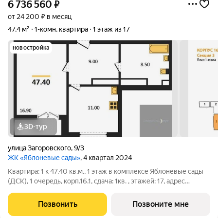
6 736 560
₽
от 24 200 ₽ в месяц
47,4 м²
1-комн. квартира
1 этаж из 17
новостройка
3D-тур
улица Загоровского
,
9/3
ЖК «Яблоневые сады»
, 4 квартал 2024
Квартира: 1 к 47,40 кв.м., 1 этаж в комплексе Яблоневые сады
(ДСК), 1 очередь, корп.16.1, сдача: 1кв. , этажей: 17, адрес
Воронеж г., Загоровского ул., д. 9/3, Застройщик: ДСК.
Позвонить
Позвоните мне