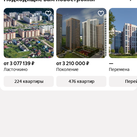
от 3 077 139 ₽
от 3 210 000 ₽
—
Ласточкино
Поколение
Перемена
224 квартиры
476 квартир
Пере