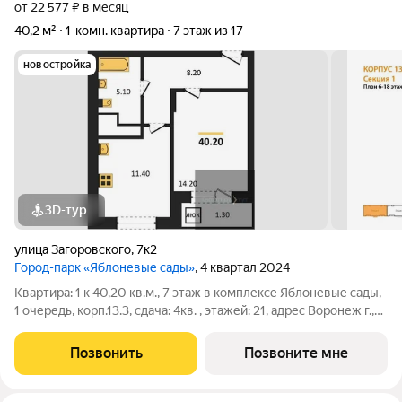
от 22 577 ₽ в месяц
40,2 м²
1-комн. квартира
7 этаж из 17
новостройка
3D-тур
улица Загоровского
,
7к2
Город-парк «Яблоневые сады»
, 4 квартал 2024
Квартира: 1 к 40,20 кв.м., 7 этаж в комплексе Яблоневые сады,
1 очередь, корп.13.3, сдача: 4кв. , этажей: 21, адрес Воронеж г.,
Загоровского ул., , Застройщик: ВЫБОР. Город-парк это
современный жилой микрорайон, в котором появилось
Позвонить
Позвоните мне
множество