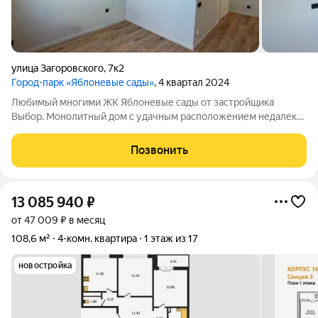
улица Загоровского
,
7к2
Город-парк «Яблоневые сады»
, 4 квартал 2024
Любимый многими ЖК Яблоневые сады от застройщика
Выбор. Монолитный дом с удачным расположением недалеко
от остановки, вторая линия. Качественная дорогая отделка
квартиры, Вам не придётся тратить время и силы на ремонт,
Позвонить
осталось наполнить квартиру
13 085 940
₽
от 47 009 ₽ в месяц
108,6 м²
4-комн. квартира
1 этаж из 17
новостройка