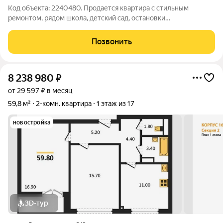
Код объекта: 2240480. Продается квартира с стильным
ремонтом, рядом школа, детский сад, остановки
общественного транспорта, банк . В доме 9 подьездов и в
каждом находиться что то полезное. Строится подземный
Позвонить
паркинг, огороженный двор без машин с
8 238 980
₽
от 29 597 ₽ в месяц
59,8 м²
2-комн. квартира
1 этаж из 17
новостройка
3D-тур