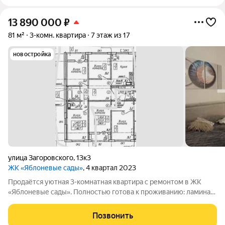
13 890 000
₽
81 м²
3-комн. квартира
7 этаж из 17
новостройка
улица Загоровского
,
13к3
ЖК «Яблоневые сады»
, 4 квартал 2023
Продаётся уютная 3-комнатная квартира с ремонтом в ЖК
«Яблоневые сады». Полностью готова к проживанию: ламинат,
натяжные потолки, качественная плитка в санузлах,
современные двери . Окна на две стороны отличная
Позвонить
освещённость и проветривание. Высокие