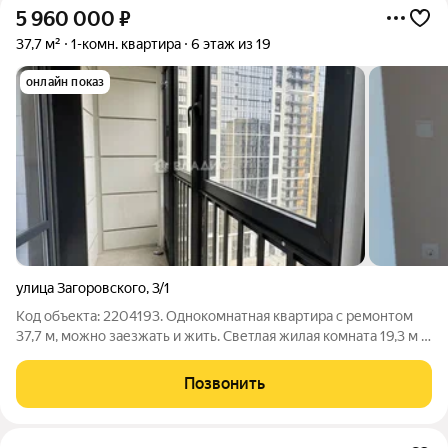
5 960 000
₽
37,7 м²
1-комн. квартира
6 этаж из 19
онлайн показ
улица Загоровского
,
3/1
Код объекта: 2204193. Однокомнатная квартира с ремонтом
37,7 м, можно заезжать и жить. Светлая жилая комната 19,3 м и
9 м кухня с удобным местом для обеденного стола создают
ощущение функционального и уютного пространства, где
Позвонить
легко организовать