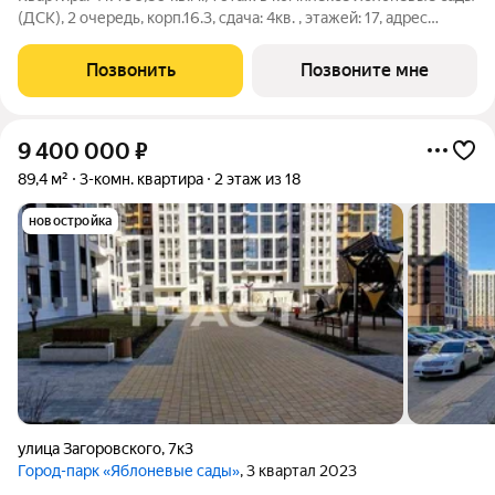
(ДСК), 2 очередь, корп.16.3, сдача: 4кв. , этажей: 17, адрес
Воронеж г., Загоровского ул., д. 9/2, Застройщик: ДСК. Жилой
комплекс возведен в границах улиц Ломоносова, Загоровского
Позвонить
Позвоните мне
и
9 400 000
₽
89,4 м²
3-комн. квартира
2 этаж из 18
новостройка
улица Загоровского
,
7к3
Город-парк «Яблоневые сады»
, 3 квартал 2023