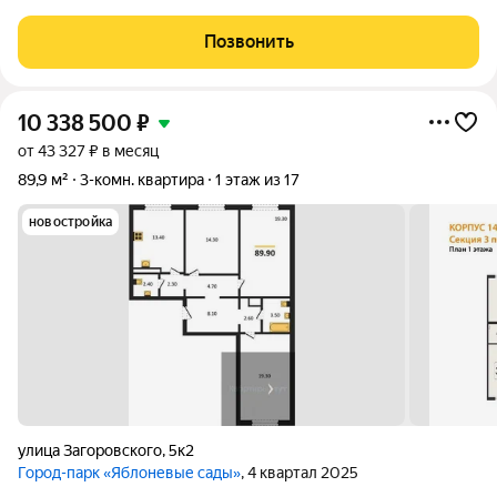
сады", одном из самых востребованных и перспективных
районов города ! ДАННАЯ СТУДИЯ - ЭТО НАДЕЖНОЕ
Позвонить
ВЛОЖЕНИЕ ДЕНЕЖНЫХ СРЕДСТВ, КАК ТРАМПЛИН В ВИДЕ
10 338 500
₽
от 43 327 ₽ в месяц
89,9 м²
3-комн. квартира
1 этаж из 17
новостройка
улица Загоровского
,
5к2
Город-парк «Яблоневые сады»
, 4 квартал 2025