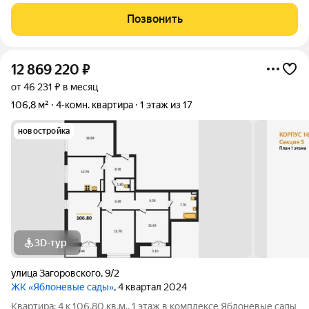
создающий новую философию городской жизни. Он
расположен в одном из самых динамично развивающихся
Позвонить
районов Воронежа в границах улиц Ломоносова,
12 869 220
₽
от 46 231 ₽ в месяц
106,8 м²
4-комн. квартира
1 этаж из 17
новостройка
3D-тур
улица Загоровского
,
9/2
ЖК «Яблоневые сады»
, 4 квартал 2024
Квартира: 4 к 106,80 кв.м., 1 этаж в комплексе Яблоневые сады