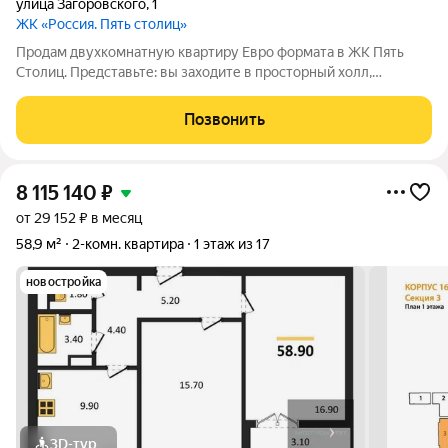
улица Загоровского
,
1
ЖК «Россия. Пять столиц»
Продам двухкомнатную квартиру Евро формата в ЖК Пять
Столиц. Представьте: вы заходите в просторный холл,
снимаете пальто и попадаете в кухню-гостиную 22 метра.
Здесь уже есть кухонный гарнитур. Можно поставить большой
Позвонить
диван, посадить гостей, устроить
8 115 140
₽
от 29 152 ₽ в месяц
58,9 м²
2-комн. квартира
1 этаж из 17
новостройка
3D-тур