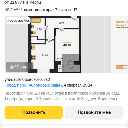
от 22 577 ₽ в месяц
40,2 м²
1-комн. квартира
7 этаж из 17
новостройка
3D-тур
улица Загоровского
,
7к2
Город-парк «Яблоневые сады»
, 4 квартал 2024
Квартира: 1 к 40,20 кв.м., 7 этаж в комплексе Яблоневые сады,
1 очередь, корп.13.3, сдача: 4кв. , этажей: 21, адрес Воронеж г.,
Загоровского ул., , Застройщик: ВЫБОР. Город-парк это
современный жилой микрорайон, в котором появилось
Позвонить
Позвоните мне
множество