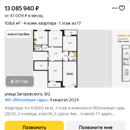
13 085 940
₽
от 47 009 ₽ в месяц
108,6 м²
4-комн. квартира
1 этаж из 17
новостройка
3D-тур
улица Загоровского
,
9/2
ЖК «Яблоневые сады»
, 4 квартал 2024
Квартира: 4 к 108,60 кв.м., 1 этаж в комплексе Яблоневые сады
(ДСК), 2 очередь, корп.16.3, сдача: 4кв. , этажей: 17, адрес
Воронеж г., Загоровского ул., д. 9/2, Застройщик: ДСК. Жилой
комплекс возведен в границах улиц Ломоносова, Загоровского
Позвонить
Позвоните мне