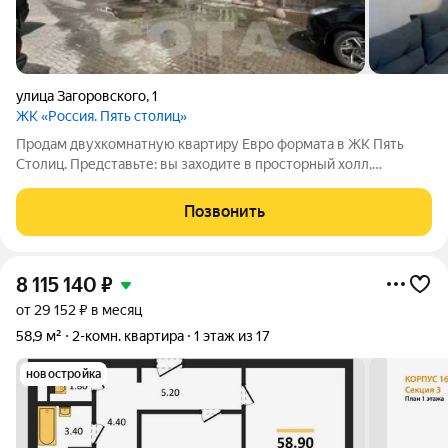
улица Загоровского
,
1
ЖК «Россия. Пять столиц»
Продам двухкомнатную квартиру Евро формата в ЖК Пять
Столиц. Представьте: вы заходите в просторный холл,
снимаете пальто и попадаете в кухню-гостиную 22 метра.
Здесь уже есть кухонный гарнитур. Можно поставить большой
Позвонить
диван, посадить гостей, устроить
8 115 140
₽
от 29 152 ₽ в месяц
58,9 м²
2-комн. квартира
1 этаж из 17
новостройка