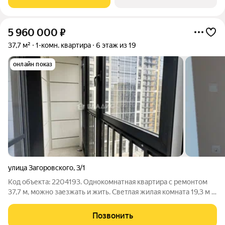
и
5 960 000
₽
37,7 м²
1-комн. квартира
6 этаж из 19
онлайн показ
улица Загоровского
,
3/1
Код объекта: 2204193. Однокомнатная квартира с ремонтом
37,7 м, можно заезжать и жить. Светлая жилая комната 19,3 м и
9 м кухня с удобным местом для обеденного стола создают
ощущение функционального и уютного пространства, где
Позвонить
легко организовать