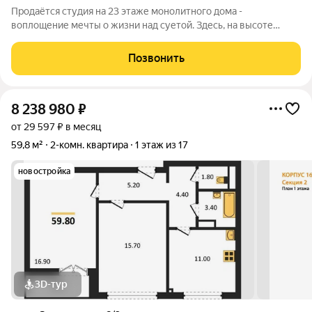
Продаётся студия на 23 этаже монолитного дома -
воплощение мечты о жизни над суетой. Здесь, на высоте
птичьего полета. город расстилается у ваших ног, превращаясь
в живую, дышащую панораму, которая особенно завораживает
Позвонить
на закате. Огромное панорамное
8 238 980
₽
от 29 597 ₽ в месяц
59,8 м²
2-комн. квартира
1 этаж из 17
новостройка
3D-тур