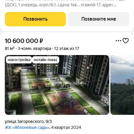
(ДСК), 1 очередь, корп.16.1, сдача: 1кв. , этажей: 17, адрес
Воронеж г., Загоровского ул., д. 9/3, Застройщик: ДСК.
Позвонить
Позвоните мне
10 600 000
₽
81 м²
3-комн. квартира
12 этаж из 17
новостройка
онлайн показ
улица Загоровского
,
9/3
ЖК «Яблоневые сады»
, 4 квартал 2024