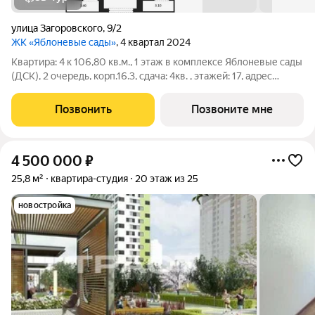
улица Загоровского
,
9/2
ЖК «Яблоневые сады»
, 4 квартал 2024
Квартира: 4 к 106,80 кв.м., 1 этаж в комплексе Яблоневые сады
(ДСК), 2 очередь, корп.16.3, сдача: 4кв. , этажей: 17, адрес
Воронеж г., Загоровского ул., д. 9/2, Застройщик: ДСК. Жилой
комплекс возведен в границах улиц Ломоносова, Загоровского
Позвонить
Позвоните мне
и
4 500 000
₽
25,8 м²
квартира-студия
20 этаж из 25
новостройка