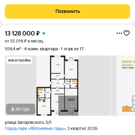
продумана для вашего комфорта. Свежий косметический
ремонт позволит вам без лишних хлопот переехать и
Позвонить
наслаждаться жизнью в новом пространстве.
13 128 000
₽
от 55 018 ₽ в месяц
109,4 м²
4-комн. квартира
1 этаж из 17
новостройка
3D-тур
улица Загоровского
,
5/1
Город-парк «Яблоневые сады»
, 3 квартал 2026