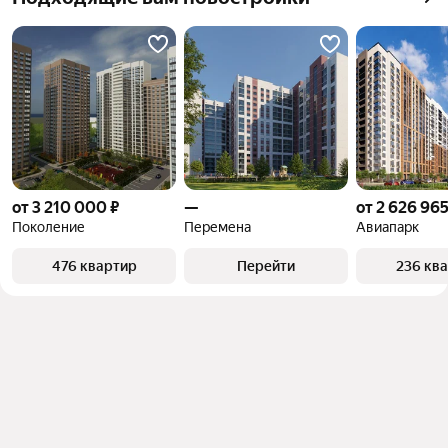
от 3 210 000 ₽
—
от 2 626 965
Поколение
Перемена
Авиапарк
476 квартир
Перейти
236 кв