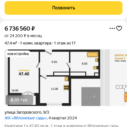
натяжные потолки, качественная плитка в санузлах,
современные двери . Окна на две стороны отличная
Позвонить
освещённость и проветривание. Высокие
6 736 560
₽
от 24 200 ₽ в месяц
47,4 м²
1-комн. квартира
1 этаж из 17
новостройка
3D-тур
улица Загоровского
,
9/3
ЖК «Яблоневые сады»
, 4 квартал 2024
Квартира: 1 к 47,40 кв.м., 1 этаж в комплексе Яблоневые сады