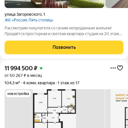
улица Загоровского
,
1
ЖК «Россия. Пять столиц»
Рассмотрим покупателя со своим непроданным жильем!
Продаётся просторная и светлая квартира-студия на 20 этаже
в ЖК «Россия. Пять столиц», площадью 25,8 кв.м по адресу: г.
Воронеж, ул. Загоровского, д. 1. Студия спроектирована для
Позвонить
максимального
11 994 500
₽
от 50 267 ₽ в месяц
104,3 м²
4-комн. квартира
1 этаж из 17
новостройка