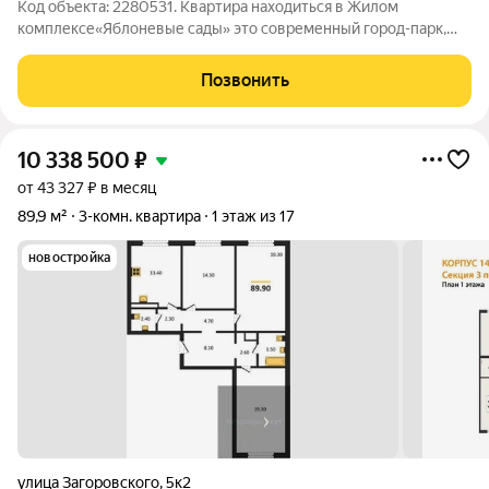
Код объекта: 2280531. Квартира находиться в Жилом
комплексе«Яблоневые сады» это современный город-парк,
создающий новую философию городской жизни. Он
расположен в одном из самых динамично развивающихся
Позвонить
районов Воронежа в границах улиц Ломоносова,
10 338 500
₽
от 43 327 ₽ в месяц
89,9 м²
3-комн. квартира
1 этаж из 17
новостройка
улица Загоровского
,
5к2