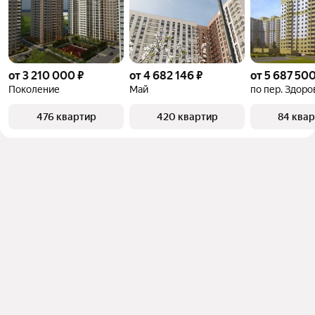
от 3 210 000 ₽
от 4 682 146 ₽
от 5 687 500
Поколение
Май
по пер. Здоро
476 квартир
420 квартир
84 ква