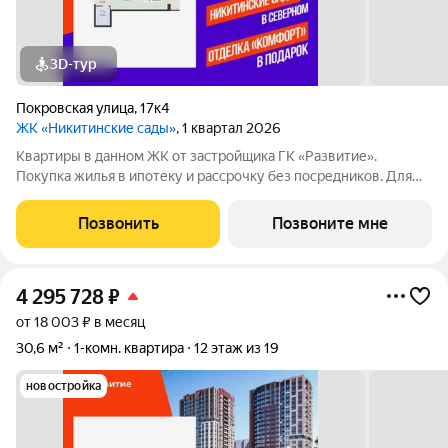
3D-тур
Покровская улица
,
17к4
ЖК «Никитинские сады»
, 1 квартал 2026
Квартиры в данном ЖК от застройщика ГК «Развитие».
Покупка жилья в ипотеку и рассрочку без посредников. Для
более подробной консультации по приобретению квартир
обращайтесь в отдел продаж застройщика.
Позвонить
Позвоните мне
4 295 728
₽
от 18 003 ₽ в месяц
30,6 м²
1-комн. квартира
12 этаж из 19
новостройка