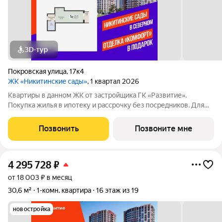
3D-тур
Покровская улица
,
17к4
ЖК «Никитинские сады»
, 1 квартал 2026
Квартиры в данном ЖК от застройщика ГК «Развитие».
Покупка жилья в ипотеку и рассрочку без посредников. Для
более подробной консультации по приобретению квартир
обращайтесь в отдел продаж застройщика.
Позвонить
Позвоните мне
4 295 728
₽
от 18 003 ₽ в месяц
30,6 м²
1-комн. квартира
16 этаж из 19
новостройка