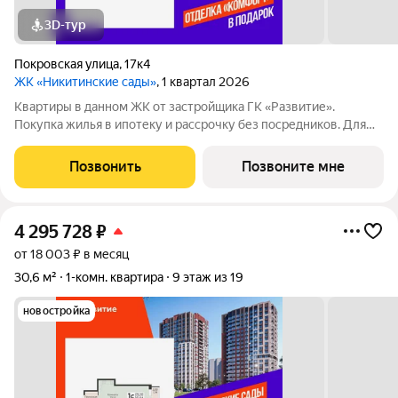
3D-тур
Покровская улица
,
17к4
ЖК «Никитинские сады»
, 1 квартал 2026
Квартиры в данном ЖК от застройщика ГК «Развитие».
Покупка жилья в ипотеку и рассрочку без посредников. Для
более подробной консультации по приобретению квартир
обращайтесь в отдел продаж застройщика.
Позвонить
Позвоните мне
4 295 728
₽
от 18 003 ₽ в месяц
30,6 м²
1-комн. квартира
9 этаж из 19
новостройка