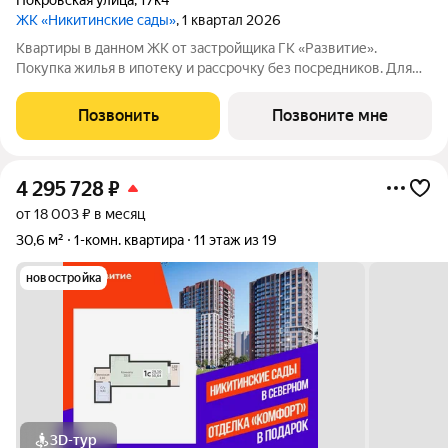
Покровская улица
,
17к4
ЖК «Никитинские сады»
, 1 квартал 2026
Квартиры в данном ЖК от застройщика ГК «Развитие».
Покупка жилья в ипотеку и рассрочку без посредников. Для
более подробной консультации по приобретению квартир
обращайтесь в отдел продаж застройщика.
Позвонить
Позвоните мне
4 295 728
₽
от 18 003 ₽ в месяц
30,6 м²
1-комн. квартира
11 этаж из 19
новостройка
3D-тур