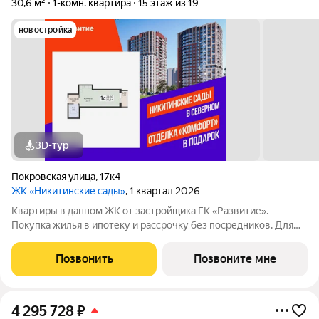
30,6 м²
1-комн. квартира
15 этаж из 19
новостройка
3D-тур
Покровская улица
,
17к4
ЖК «Никитинские сады»
, 1 квартал 2026
Квартиры в данном ЖК от застройщика ГК «Развитие».
Покупка жилья в ипотеку и рассрочку без посредников. Для
более подробной консультации по приобретению квартир
обращайтесь в отдел продаж застройщика.
Позвонить
Позвоните мне
4 295 728
₽