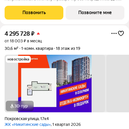
более подробной консультации по приобретению квартир
обращайтесь в отдел продаж застройщика.
Позвонить
Позвоните мне
4 295 728
₽
от 18 003 ₽ в месяц
30,6 м²
1-комн. квартира
18 этаж из 19
новостройка
3D-тур
Покровская улица
,
17к4
ЖК «Никитинские сады»
, 1 квартал 2026