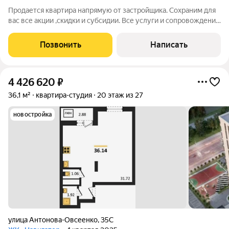
Продается квартира напрямую от застройщика. Сохраним для
вас все акции ,скидки и субсидии. Все услуги и сопровождение
сделки бесплатно. Ключи после сделки. При покупке с нами вы
получаете подарок телевизор на кухню. Жилой комплекс
Позвонить
Написать
расположен в
4 426 620
₽
36,1 м²
квартира-студия
20 этаж из 27
новостройка
улица Антонова-Овсеенко
,
35С