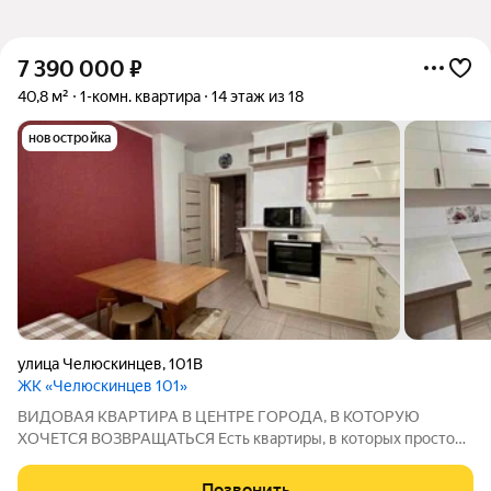
7 390 000
₽
40,8 м²
1-комн. квартира
14 этаж из 18
новостройка
улица Челюскинцев
,
101В
ЖК «Челюскинцев 101»
ВИДОВАЯ КВАРТИРА В ЦЕНТРЕ ГОРОДА, В КОТОРУЮ
ХОЧЕТСЯ ВОЗВРАЩАТЬСЯ Есть квартиры, в которых просто
живут. А есть те, в которых отдыхают после рабочего дня,
наслаждаются тишиной, красивыми закатами и понимают, что
Позвонить