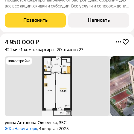
Продается квартира напрямую от застройщика. Сохраним для
вас все акции ,скидки и субсидии. Все услуги и сопровождение
сделки бесплатно. Ключи после сделки. При покупке с нами вы
получаете подарок телевизор на кухню. Жилой комплекс
Позвонить
Написать
расположен в
4 950 000
₽
42,1 м²
1-комн. квартира
20 этаж из 27
новостройка
улица Антонова-Овсеенко
,
35С
ЖК «Навигатор»
, 4 квартал 2025