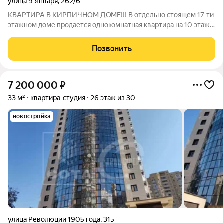
улица 9 Января
,
262/6
КВАРТИРА В КИРПИЧНОМ ДОМЕ!!! В отдельно стоящем 17-ти
этажном доме продается однокомнатная квартира на 10 этаже.
Летом прохладно а зимой очень тепло,прекрасная
шумоизоляция Из окон вид во двор,солнечная сторона.В доме
Позвонить
есть пассажирский и грузовой
7 200 000
₽
33 м²
квартира-студия
26 этаж из 30
новостройка
улица Революции 1905 года
,
31Б