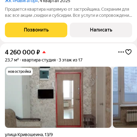
ЖК «Навигатор»
, 4 квартал 2025
Продается квартира напрямую от застройщика. Сохраним для
вас все акции ,скидки и субсидии. Все услуги и сопровождение
сделки бесплатно. Ключи после сделки. При покупке с нами вы
получаете подарок телевизор на кухню. Жилой комплекс
Позвонить
Написать
расположен в
4 260 000
₽
23,7 м²
квартира-студия
3 этаж из 17
новостройка
улица Кривошеина
,
13/9