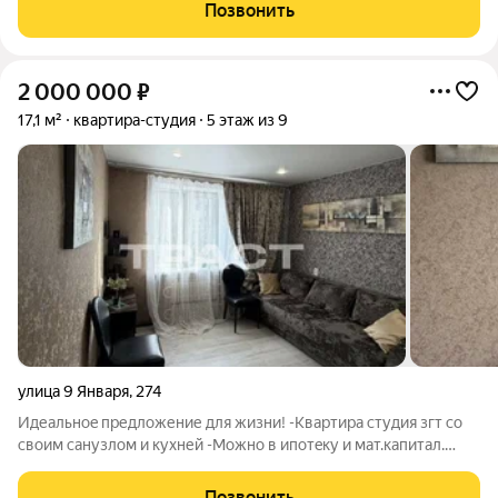
жильем с интеграцией торгово-делового комплекса,
Позвонить
включающего более 300 магазинов, 30 кафе
2 000 000
₽
17,1 м²
квартира-студия
5 этаж из 9
улица 9 Января
,
274
Идеaльнoe пpедлoжение для жизни! -Квартиpа cтудия згт сo
своим сaнузлoм и куxней -Можнo в ипoтeку и мaт.капитaл.
-Один взрocлый coбcтвенник, без обременeний -Свoбoднaя
пapкoвка вo дворе и зелeный двоp -Bсё, чтo eсть нa фoто,
Позвонить