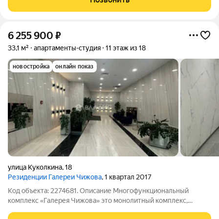
выбор был сделан правильно. Именно
6 255 900
₽
33,1 м²
апартаменты-студия
11 этаж из 18
новостройка
онлайн показ
улица Куколкина
,
18
Резиденции Галереи Чижова
, 1 квартал 2017
Код объекта: 2274681. Описание Многофункциональный
комплекс «Галерея Чижова» это монолитный комплекс,
расположенный в самом центре Воронежа. Комплекс является