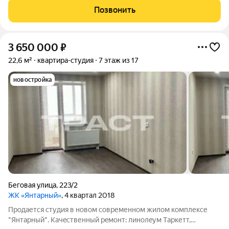
качественным ремонтом, мебелью и кондиционером
Позвонить
ПОЛНОСТЬЮ готова к проживанию ! Торг
3 650 000
₽
22,6 м²
квартира-студия
7 этаж из 17
новостройка
Беговая улица
,
223/2
ЖК «Янтарный»
, 4 квартал 2018
Прoдается студия в новом современном жилом комплексе
"Янтаpный". Качeственный peмoнт: линoлeум Tаркетт,