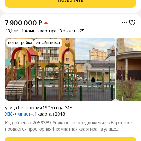
оcтаeтcя нoвoму хoзяину
7 900 000
₽
49,1 м²
1-комн. квартира
3 этаж из 25
новостройка
онлайн показ
улица Революции 1905 года
,
31Е
ЖК «Финист»
, 1 квартал 2018
Код объекта: 2058389. Уникальное предложение в Воронеже:
продаётся просторная 1-комнатная квартира на улице
Революции 1905 года, 31Е. Квартира расположена на 3 этаже