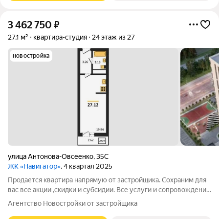
3 462 750
₽
27,1 м²
квартира-студия
24 этаж из 27
новостройка
улица Антонова-Овсеенко
,
35С
ЖК «Навигатор»
, 4 квартал 2025
Продается квартира напрямую от застройщика. Сохраним для
вас все акции ,скидки и субсидии. Все услуги и сопровождение
сделки бесплатно. Ключи после сделки. При покупке с нами вы
Агентство Новостройки от застройщика
получаете подарок телевизор на кухню. Жилой комплекс