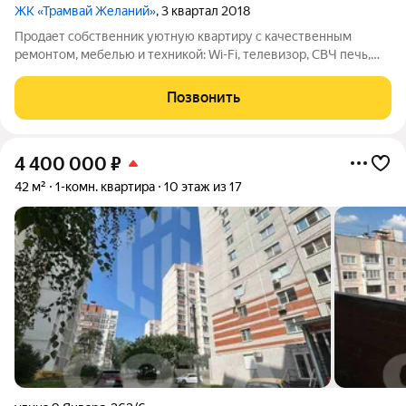
ЖК «Трамвай Желаний»
, 3 квартал 2018
Продает собственник уютную квартиру с качественным
ремонтом, мебелью и техникой: Wi-Fi, телевизор, СВЧ печь,
мультиварка, электродуховой шкаф, холодильник, стиральная
машина. Мебель новая и техника новая остаются. Расстановка
Позвонить
мебели и техники удобная
4 400 000
₽
42 м²
1-комн. квартира
10 этаж из 17