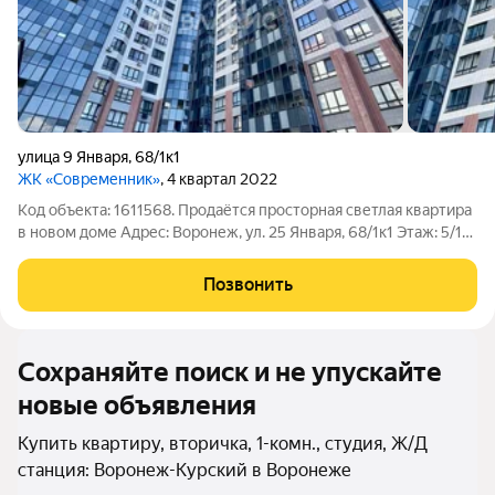
улица 9 Января
,
68/1к1
ЖК «Современник»
, 4 квартал 2022
Код объекта: 1611568. Продаётся просторная светлая квартира
в новом доме Адрес: Воронеж, ул. 25 Января, 68/1к1 Этаж: 5/17
Описание квартиры: Полностью готова к заселению Ламинат
на полу, стены обои Установлены межкомнатные двери и
Позвонить
сантехника
Сохраняйте поиск и не упускайте
новые объявления
Купить квартиру, вторичка, 1-комн., студия, Ж/Д
станция: Воронеж-Курский в Воронеже