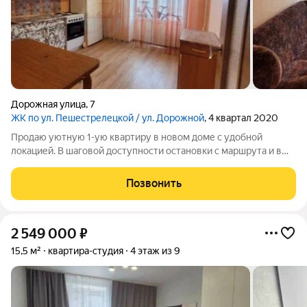
Дорожная улица
,
7
ЖК по ул. Пешестрелецкой / ул. Дорожной
, 4 квартал 2020
Продаю уютную 1-ую квартиру в новом доме с удобной
локацией. В шаговой доступности остановки с маршрута и в
любой район города, во дворе детские площадки, гостевая
парковка, магазины. В квартире удобная планировка,
Позвонить
просторная кухня, ремонт от
2 549 000
₽
15,5 м²
квартира-студия
4 этаж из 9