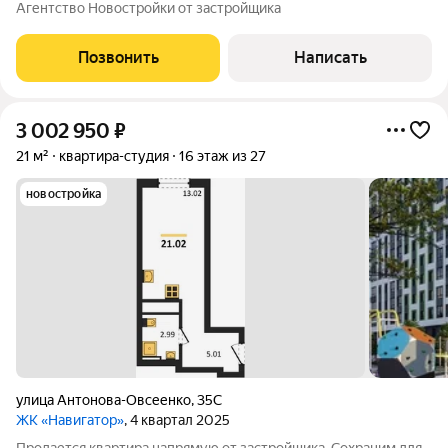
сделки бесплатно. Ключи после сделки. При покупке с нами вы
Агентство Новостройки от застройщика
получаете подарок телевизор на кухню. Жилой комплекс
расположен в
Позвонить
Написать
3 002 950
₽
21 м²
квартира-студия
16 этаж из 27
новостройка
улица Антонова-Овсеенко
,
35С
ЖК «Навигатор»
, 4 квартал 2025