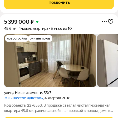
25-этажного монолитного дома 2017 года постройки. Общая
Позвонить
площадь квартиры составляет
5 399 000
₽
45,6 м²
1-комн. квартира
5 этаж из 10
новостройка
онлайн показ
улица Независимости
,
55/7
ЖК «Шестое чувство»
, 4 квартал 2018
Код объекта: 2276553. В продаже светлая чистая 1-комнатная
квартира 45,6 м с рациональной планировкой в новом доме в
Северном районе Воронежа. Квартира с современным