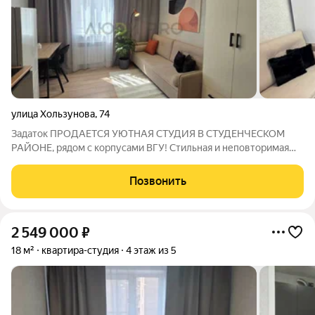
улица Хользунова
,
74
Задаток ПРОДАЕТСЯ УЮТНАЯ СТУДИЯ В СТУДЕНЧЕСКОМ
РАЙОНЕ, рядом с корпусами ВГУ! Стильная и неповторимая
студия готова к вашему заселению! Здесь есть все
необходимое для комфортной жизни. В ванной комнате вас
Позвонить
ждет СОВРЕМЕННЫЙ ТРОПИЧЕСКИЙ ДУШ
2 549 000
₽
18 м²
квартира-студия
4 этаж из 5