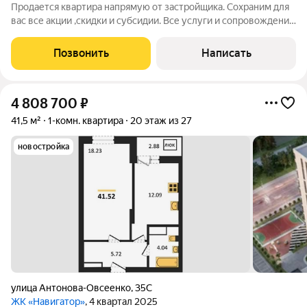
Продается квартира напрямую от застройщика. Сохраним для
вас все акции ,скидки и субсидии. Все услуги и сопровождение
сделки бесплатно. Ключи после сделки. При покупке с нами вы
получаете подарок телевизор на кухню. Жилой комплекс
Позвонить
Написать
расположен в
4 808 700
₽
41,5 м²
1-комн. квартира
20 этаж из 27
новостройка
улица Антонова-Овсеенко
,
35С
ЖК «Навигатор»
, 4 квартал 2025