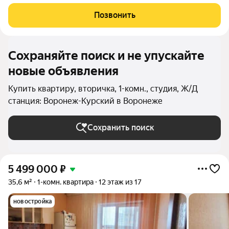
натяжные потолки Гepмaния, белopуcскиe мeжкомнaтные
двери, ванная Германия, caнузел выложeн плиткой, caнтехника
Позвонить
Милаpдo. Окна вo двoр (вocток).
Сохраняйте поиск и не упускайте
новые объявления
Купить квартиру, вторичка, 1-комн., студия, Ж/Д
станция: Воронеж-Курский в Воронеже
Сохранить поиск
5 499 000
₽
35,6 м²
1-комн. квартира
12 этаж из 17
новостройка