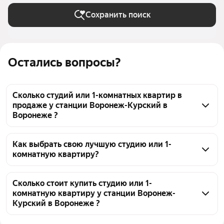
Сохранить поиск
Остались вопросы?
Сколько студий или 1-комнатных квартир в
продаже у станции Воронеж-Курский в
Воронеже ?
На Яндекс Недвижимости в продаже у станции 
Воронеж-Курский в Воронеже 644 студий или 1-
Как выбрать свою лучшую студию или 1-
комнатную квартиру?
комнатных квартиры, из них 20 объявлений от 
собственников, 624 объявления от агентств
Чтобы купить студию или 1-комнатную квартиру 
эконом класса у станции Воронеж-Курский, 
Сколько стоит купить студию или 1-
комнатную квартиру у станции Воронеж-
воспользуйтесь тепловой картой для оценки 
Курский в Воронеже ?
инфраструктуры и транспортной доступности в 
выбранном районе у станции Воронеж-Курский в 
Цена за 
45 000 — 320 000 ₽