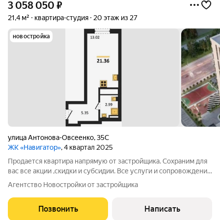
3 058 050
₽
21,4 м²
квартира-студия
20 этаж из 27
новостройка
улица Антонова-Овсеенко
,
35С
ЖК «Навигатор»
, 4 квартал 2025
Продается квартира напрямую от застройщика. Сохраним для
вас все акции ,скидки и субсидии. Все услуги и сопровождение
сделки бесплатно. Ключи после сделки. При покупке с нами вы
Агентство Новостройки от застройщика
получаете подарок телевизор на кухню. Жилой комплекс
расположен в
Позвонить
Написать