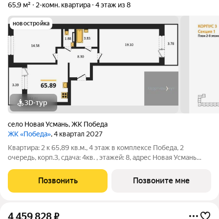
65,9 м²
2-комн. квартира
4 этаж из 8
новостройка
3D-тур
село Новая Усмань
,
ЖК Победа
ЖК «Победа»
, 4 квартал 2027
Квартира: 2 к 65,89 кв.м., 4 этаж в комплексе Победа, 2
очередь, корп.3, сдача: 4кв. , этажей: 8, адрес Новая Усмань
село, Полевая ул., , Застройщик: ГК ПЕРВОГРАД.
Позвонить
Позвоните мне
4 459 828
₽