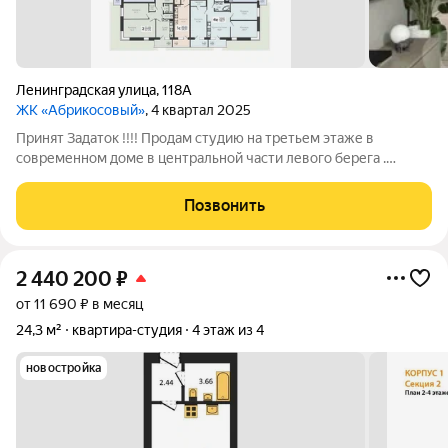
Ленинградская улица
,
118А
ЖК «Абрикосовый»
, 4 квартал 2025
Принят Задаток !!!! Продам студию на третьем этаже в
современном доме в центральной части левого берега .
Квартира в черновой отделке , стяжка , штукатурка, введен
счетчик и водопровод , вставлена хорошая металическая
Позвонить
дверь . Лоджия застеклена . В
2 440 200
₽
от 11 690 ₽ в месяц
24,3 м²
квартира-студия
4 этаж из 4
новостройка