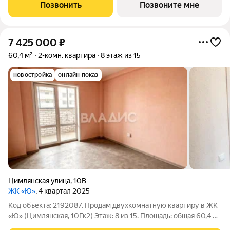
современный и комфортный жилой комплекс, который
Позвонить
Позвоните мне
сочетает в себе все
7 425 000
₽
60,4 м²
2-комн. квартира
8 этаж из 15
новостройка
онлайн показ
Цимлянская улица
,
10В
ЖК «Ю»
, 4 квартал 2025
Код объекта: 2192087. Продам двухкомнатную квартиру в ЖК
«Ю» (Цимлянская, 10Гк2) Этаж: 8 из 15. Площадь: общая 60,4 м
/ жилая 33,4 м / кухня 12,7 м. Удобная планировка: комнаты