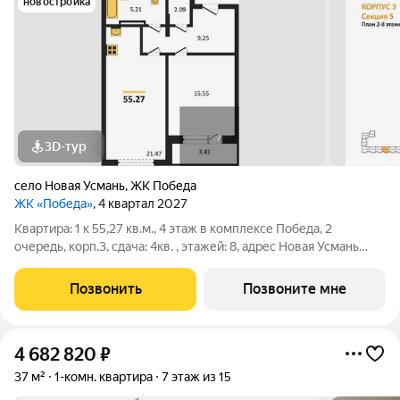
новостройка
3D-тур
село Новая Усмань
,
ЖК Победа
ЖК «Победа»
, 4 квартал 2027
Квартира: 1 к 55,27 кв.м., 4 этаж в комплексе Победа, 2
очередь, корп.3, сдача: 4кв. , этажей: 8, адрес Новая Усмань
село, Полевая ул., , Застройщик: ГК ПЕРВОГРАД.
Позвонить
Позвоните мне
4 682 820
₽
37 м²
1-комн. квартира
7 этаж из 15