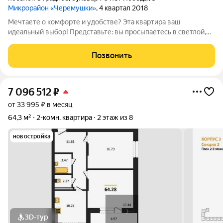
Микрорайон «Черемушки»
, 4 квартал 2018
Мечтаете о комфорте и удобстве? Эта квартира ваш
идеальный выбор! Представьте: вы просыпаетесь в светлой,
современной квартире, где каждая деталь продумана для
вашего удобства. За окном оживленный, но при этом зеленый
Позвонить
район, где все необходимое
7 096 512
₽
от 33 995 ₽ в месяц
64,3 м²
2-комн. квартира
2 этаж из 8
новостройка
3D-тур