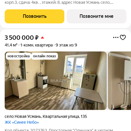
корп.3, сдача: 4кв. , этажей: 8, адрес Новая Усмань село,
Полевая ул., , Застройщик: ГК ПЕРВОГРАД.
Позвонить
Позвоните мне
3 500 000
₽
41,4 м²
1-комн. квартира
9 этаж из 9
новостройка
онлайн показ
село Новая Усмань
,
Квартальная улица
,
135
ЖК «Синее Небо»
Код объекта: 2073763. Просторная "Однушка" в уютном