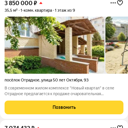
3 850 000
₽
35,5 м²
1-комн. квартира
1 этаж из 9
посёлок Отрадное
,
улица 50 лет Октября
,
93
В современном жилом комплексе "Новый квартал" в селе
Отрадное предлагается к продаже очаровательная
однокомнатная квартира. Продуманная планировка включает:
Просторную прихожую с вместительной гардеробной.
Позвонить
Большую комнату площадью 15.5 кв.м. Удобную