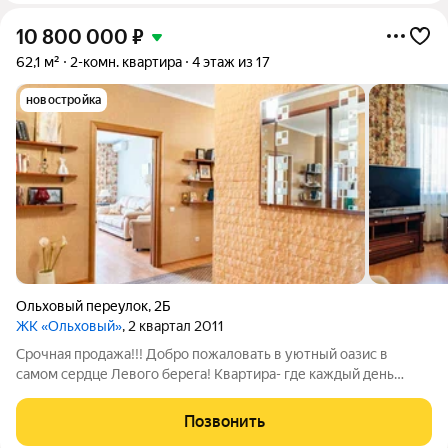
10 800 000
₽
62,1 м²
2-комн. квартира
4 этаж из 17
новостройка
Ольховый переулок
,
2Б
ЖК «Ольховый»
, 2 квартал 2011
Срочная продажа!!! Добро пожаловать в уютный оазис в
самом сердце Левого берега! Квартира- где каждый день
ощущается как праздник. Уже с порога Вас встречает
авторский ремонт стены украшены искусственным камнем,
Позвонить
придающий интерьеру особую теплоту и