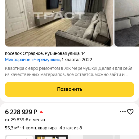
посёлок Отрадное
,
Рубиновая улица
,
14
Микрорайон «Черемушки»
, 1 квартал 2022
Квартира с евро ремонтом в ЖК Черёмушки! Делали для себя
из качественных материалов, всё остаётся, можно зайти и
жить. Рядом школа, детский сад, магазины, пункты выдачи,
остановка. Рассмотрим покупателя со своим не проданным
Позвонить
жильём. Подходит под
6 228 929
₽
от 29 839 ₽ в месяц
55,3 м²
1-комн. квартира
4 этаж из 8