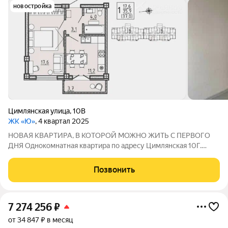
новостройка
Цимлянская улица
,
10В
ЖК «Ю»
, 4 квартал 2025
НОВАЯ КВАРТИРА, В КОТОРОЙ МОЖНО ЖИТЬ С ПЕРВОГО
ДНЯ Однокомнатная квартира по адресу Цимлянская 10Г.
Покупка квартиры это радостное событие, которое не хочется
омрачать долгим ремонтом. Поэтому здесь уже выполнена
Позвонить
готовая отделка. Получили ключи
7 274 256
₽
от 34 847 ₽ в месяц