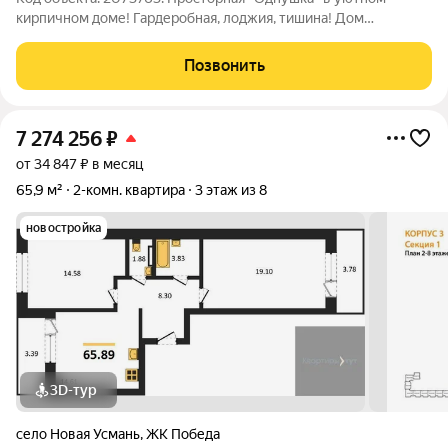
кирпичном доме! Гардеробная, лоджия, тишина! Дом
расположен в уютном современном городке из новых
многоэтажек, зелено и спокойно. Здесь достаточно
Позвонить
исчерпывающая инфраструктура, много парковочных
7 274 256
₽
от 34 847 ₽ в месяц
65,9 м²
2-комн. квартира
3 этаж из 8
новостройка
3D-тур
село Новая Усмань
,
ЖК Победа