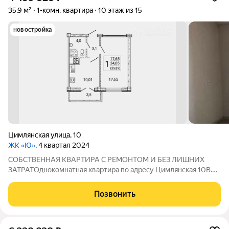
35,9 м²
1-комн. квартира
10 этаж из 15
новостройка
Цимлянская улица
,
10
ЖК «Ю»
, 4 квартал 2024
СОБСТВЕННАЯ КВАРТИРА С РЕМОНТОМ И БЕЗ ЛИШНИХ
ЗАТРАТОднокомнатная квартира по адресу Цимлянская 10В.
Она отлично подойдет тем, кто: хочет сразу переехать в новый
дом; не планирует вкладывать деньги в ремонт; ценит
Позвонить
удобную транспортную развязку; ищет