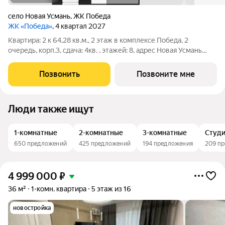
село Новая Усмань
,
ЖК Победа
ЖК «Победа»
, 4 квартал 2027
Квартира: 2 к 64,28 кв.м., 2 этаж в комплексе Победа, 2
очередь, корп.3, сдача: 4кв. , этажей: 8, адрес Новая Усмань
село, Полевая ул., , Застройщик: ГК ПЕРВОГРАД.
Позвонить
Позвоните мне
Люди также ищут
1-комнатные
2-комнатные
3-комнатные
Студ
650 предложений
425 предложений
194 предложения
209 п
4 999 000
₽
36 м²
1-комн. квартира
5 этаж из 16
новостройка