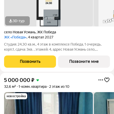
3D-тур
село Новая Усмань
,
ЖК Победа
ЖК «Победа»
, 4 квартал 2027
Студия: 24,30 кв.м., 4 этаж в комплексе Победа, 1 очередь,
корп.1, сдача: 3кв. , этажей: 4, адрес Новая Усмань село,
Полевая ул., д. 22А/4, Застройщик: ГК ПЕРВОГРАД. Это
современный и комфортный жилой комплекс, который
Позвонить
Позвоните мне
сочетает в себе все
5 000 000
₽
32,6 м²
1-комн. квартира
2 этаж из 10
новостройка