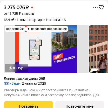
3 275 076
₽
от 13 725 ₽ в месяц
18,4 м²
1-комн. квартира
11 этаж из 16
новостройка
последнее предложение
3D-тур
Ленинградская улица
,
29Б
ЖК «Заря»
, 2 квартал 2029
Квартиры в данном ЖК от застройщика ГК «Развитие».
Покупка жилья в ипотеку и рассрочку без посредников. Для
более подробной консультации по приобретению квартир
обращайтесь в отдел продаж застройщика.
Позвонить
Позвоните мне