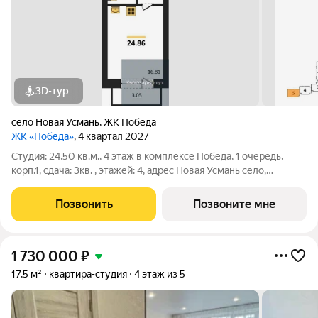
3D-тур
село Новая Усмань
,
ЖК Победа
ЖК «Победа»
, 4 квартал 2027
Студия: 24,50 кв.м., 4 этаж в комплексе Победа, 1 очередь,
корп.1, сдача: 3кв. , этажей: 4, адрес Новая Усмань село,
Полевая ул., д. 22А/4, Застройщик: ГК ПЕРВОГРАД. Это
современный и комфортный жилой комплекс, который
Позвонить
Позвоните мне
сочетает в себе все
1 730 000
₽
17,5 м²
квартира-студия
4 этаж из 5