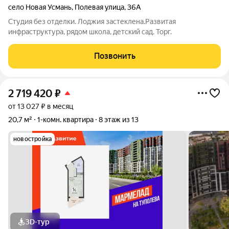
село Новая Усмань
,
Полевая улица
,
36А
Студия без отделки. Лоджия застеклена.Развитая
инфраструктура, рядом школа, детский сад. Торг.
Позвонить
2 719 420
₽
от 13 027 ₽ в месяц
20,7 м²
1-комн. квартира
8 этаж из 13
новостройка
3D-тур