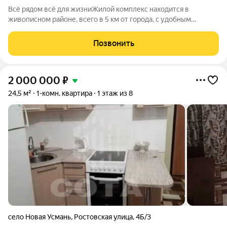
Всё рядом всё для жизниЖилой комплекс находится в
живописном районе, всего в 5 км от города, с удобным
выездом на трассу. Экологичное расположение вблизи
обширного лесного массива урочище Дубрава делает этот
Позвонить
район идеальным для семейного
2 000 000
₽
24,5 м²
1-комн. квартира
1 этаж из 8
село Новая Усмань
,
Ростовская улица
,
4Б/3