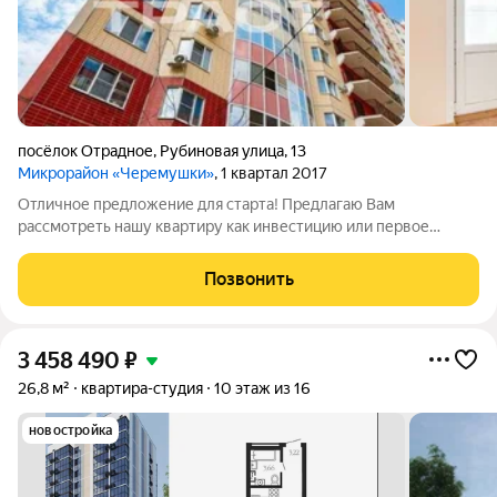
посёлок Отрадное
,
Рубиновая улица
,
13
Микрорайон «Черемушки»
, 1 квартал 2017
Отличное предложение для старта! Предлагаю Вам
рассмотреть нашу квартиру как инвестицию или первое
жилье. Уютный жилой комплекс вдали от городской суеты и
пыльных дорог. До улицы Остужева поездка составит 10
Позвонить
минут на автомобиле. Отличная планировка
3 458 490
₽
26,8 м²
квартира-студия
10 этаж из 16
новостройка