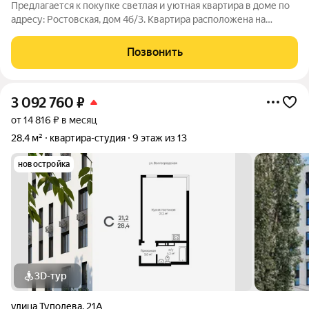
Предлагается к покупке светлая и уютная квартира в доме по
адресу: Ростовская, дом 4б/3. Квартира расположена на
первом этаже восьмиэтажного дома. Общая площадь
квартиры составляет 24,50 кв. м., жилая площадь 15,00 кв. м.,
Позвонить
площадь кухни 3,00 кв. м.
3 092 760
₽
от 14 816 ₽ в месяц
28,4 м²
квартира-студия
9 этаж из 13
новостройка
3D-тур
улица Туполева
,
21А