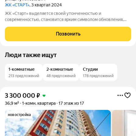
ЖК «СТАРТ»
, 3 квартал 2024
ЖК «Старт» выделяется своей утонченностью и
современностью, становится ярким символом обновления,
привнося гармонию и вдохновение в окружающее
пространство.Современная архитектураЖК «Старт» это
Позвонить
воплощение современного минимализма и эстетики.
Люди также ищут
1-комнатные
2-комнатные
Студии
213 предложений
48 предложений
178 предложений
3 300 000
₽
36,9 м²
1-комн. квартира
17 этаж из 17
новостройка