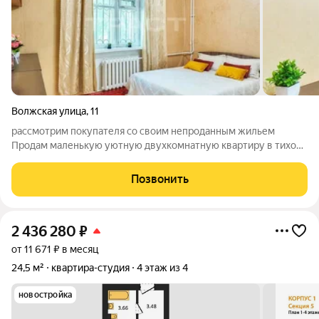
Волжская улица
,
11
рассмотрим покупателя со своим непроданным жильем
Продам маленькую уютную двухкомнатную квартиру в тихом
спокойном месте Левого берега , на ул.Волжская. Прекрасный
бюджетный вариант для студентов, молодой или пожилой
Позвонить
семьи . Кирпичный дом, две
2 436 280
₽
от 11 671 ₽ в месяц
24,5 м²
квартира-студия
4 этаж из 4
новостройка