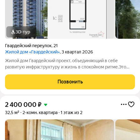
3D-тур
Гвардейский переулок
,
21
Жилой дом «Гвардейский»
, 3 квартал 2026
Жилой дом Гвардейский проект, объединяющий в себе
развитую инфраструктуру и жизнь в спокойном ритме.Это
одноподъездный 16-этажный жилой дом, который возводится
по технологии монолитного домостроения. На каждом этаже
Позвонить
всего 9 квартир.Комфортное
2 400 000
₽
32,5 м²
2-комн. квартира
1 этаж из 2