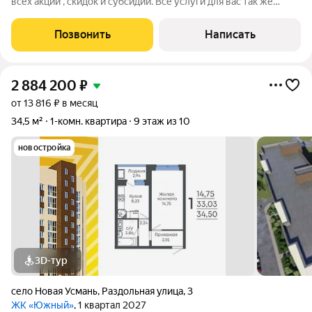
всех акций , скидок и субсидий. Все услуги для вас так же
бесплатно. А при покупке с нами вы получаете в подарок
ТЕЛЕВИЗОР на кухню. Жилой комплекс возводится в
Позвонить
Написать
Левобережном районе г. Воронежа
2 884 200
₽
от 13 816 ₽ в месяц
34,5 м²
1-комн. квартира
9 этаж из 10
новостройка
3D-тур
село Новая Усмань
,
Раздольная улица
,
3
ЖК «Южный»
, 1 квартал 2027