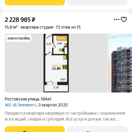
2 228 985
₽
15,8 м²
квартира-студия
13 этаж из 15
новостройка
Ростовская улица
,
18Ак1
ЖК «8 Элемент»
, 3 квартал 2025
Продается квартира напрямую от застройщика с сохранением
всех акций , скидок и субсидий. Все услуги для вас так же
бесплатно. А при покупке с нами вы получаете в подарок
ТЕЛЕВИЗОР на кухню. Жилой комплекс возводится в