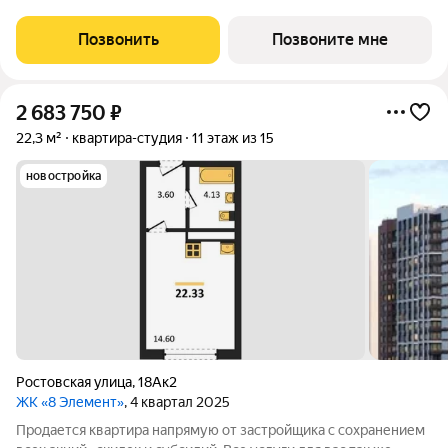
эконом Дом сдан Современный жилой комплекс с удобной
транспортной доступностью и всей инфраструктурой рядом.
Позвонить
Позвоните мне
Преимущества: Удобные
2 683 750
₽
22,3 м²
квартира-студия
11 этаж из 15
новостройка
Ростовская улица
,
18Ак2
ЖК «8 Элемент»
, 4 квартал 2025
Продается квартира напрямую от застройщика с сохранением