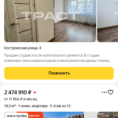
Костромская улица
,
4
Продам студию после капитального ремонта! В студии
поменяно окно,новая входная и межкомнатная дверь! Новая
сантехника вся на гарантии. Натянут потолок с точечным
освещением! Шикарная транспортная развязка! В студии ни к о
Позвонить
ни прописан,быстрый выход на
2 474 910
₽
от 11 856 ₽ в месяц
19,3 м²
1-комн. квартира
5 этаж из 13
новостройка