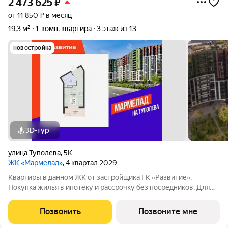
2 473 625
₽
от 11 850 ₽ в месяц
19,3 м²
1-комн. квартира
3 этаж из 13
новостройка
3D-тур
улица Туполева
,
5К
ЖК «Мармелад»
, 4 квартал 2029
Квартиры в данном ЖК от застройщика ГК «Развитие».
Покупка жилья в ипотеку и рассрочку без посредников. Для
более подробной консультации по приобретению квартир
обращайтесь в отдел продаж застройщика.
Позвонить
Позвоните мне