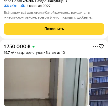
село Новая Усмань
,
Раздольная улица
,
3
ЖК «Южный»
, 1 квартал 2027
Всё рядом всё для жизниЖилой комплекс находится в
живописном районе, всего в 5 км от города, с удобным
выездом на трассу. Экологичное расположение вблизи
обширного лесного массива урочище Дубрава делает этот
Позвонить
район идеальным для семейного
1 750 000
₽
19,7 м²
квартира-студия
3 этаж из 10