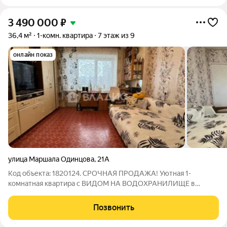
3 490 000
₽
36,4 м²
1-комн. квартира
7 этаж из 9
онлайн показ
улица Маршала Одинцова
,
21А
Код объекта: 1820124. СРОЧНАЯ ПРОДАЖА! Уютная 1-
комнатная квартира с ВИДОМ НА ВОДОХРАНИЛИЩЕ в
Воронеже на ул. Маршала Одинцова, 21А идеальный вариант
для первого жилья или инвестиции! ВАРИАНТ ОБМЕНА
Позвонить
ВЫБРАН !!! Готовы к торгу !!!! Описание