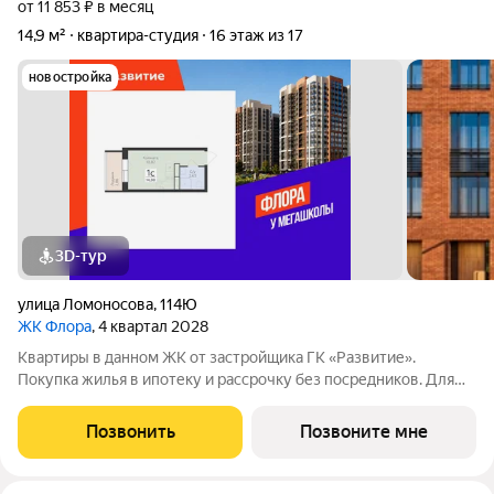
от 11 853 ₽ в месяц
14,9 м²
квартира-студия
16 этаж из 17
новостройка
3D-тур
улица Ломоносова
,
114Ю
ЖК Флора
, 4 квартал 2028
Квартиры в данном ЖК от застройщика ГК «Развитие».
Покупка жилья в ипотеку и рассрочку без посредников. Для
более подробной консультации по приобретению квартир
обращайтесь в отдел продаж застройщика.
Позвонить
Позвоните мне