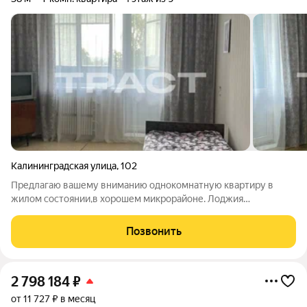
Калининградская улица
,
102
Предлагаю вашему вниманию однокомнатную квартиру в
жилом состоянии,в хорошем микрорайоне. Лоджия
застеклена. Окна ПВХ. Натяжной потолок. Новые обои.
Раздельные санузлы. Квартира теплая,светлая. Удобный этаж.
Позвонить
Тихий двор. Рядом школа,магазины,мини
2 798 184
₽
от 11 727 ₽ в месяц