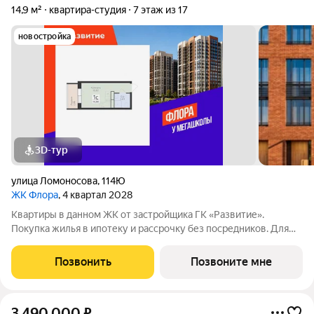
14,9 м²
квартира-студия
7 этаж из 17
новостройка
3D-тур
улица Ломоносова
,
114Ю
ЖК Флора
, 4 квартал 2028
Квартиры в данном ЖК от застройщика ГК «Развитие».
Покупка жилья в ипотеку и рассрочку без посредников. Для
более подробной консультации по приобретению квартир
обращайтесь в отдел продаж застройщика.
Позвонить
Позвоните мне
3 490 000
₽