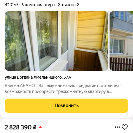
42,7 м²
3-комн. квартира
2 этаж из 2
улица Богдана Хмельницкого
,
57А
Внесен АВАНС!!! Вашему вниманию предлагается отличная
возможность приобрести трёхкомнатную квартиру в
Воронеже по адресу улица Богдана Хмельницкого, 57А. Этот
объект идеально подойдёт тем, кто ищет уютное жильё в
Позвонить
тихом районе с развитой
2 828 390
₽