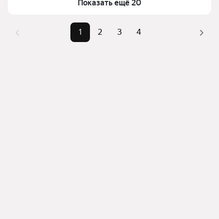
верхней части страницы есть самые частые 
Показать ещё 20
Самые популярные 
«1-комнатные», 
комбинации фильтров, например «1-комнатные» 
запросы
«Студии»
или «Студии»
1
2
3
4
Самый дорогой объект
3,85 млн ₽
Помимо удобной сортировки по цене продажи вы 
можете отсортировать результаты по стоимости 
квадратного метра или площади