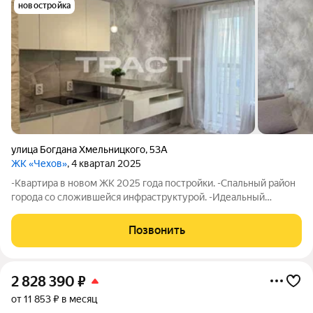
новостройка
улица Богдана Хмельницкого
,
53А
ЖК «Чехов»
, 4 квартал 2025
-Квартира в новом ЖК 2025 года постройки. -Спальный район
города со сложившейся инфраструктурой. -Идеальный
вариант для собственного проживания или сдачи в аренду.
-Состояние квартиры-заходи живи, вам не придется тратить
Позвонить
время на замеры и отделку .
2 828 390
₽
от 11 853 ₽ в месяц