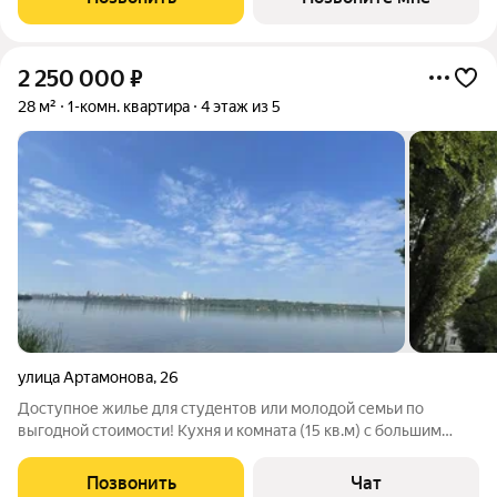
2 250 000
₽
28 м²
1-комн. квартира
4 этаж из 5
улица Артамонова
,
26
Доступное жилье для студентов или молодой семьи по
выгодной стоимости! Кухня и комната (15 кв.м) с большим
коридором. Установлены новые пластиковые окна и
современные радиаторы. На кухне со подключена (вода, слив,
Позвонить
Чат