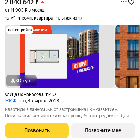
2 840 642
₽
от 11 905 ₽ в месяц
15 м²
1-комн. квартира
16 этаж из 17
новостройка
3D-тур
улица Ломоносова
,
114Ю
ЖК Флора
, 4 квартал 2028
Квартиры в данном ЖК от застройщика ГК «Развитие».
Покупка жилья в ипотеку и рассрочку без посредников. Для
более подробной консультации по приобретению квартир
обращайтесь в отдел продаж застройщика.
Позвонить
Позвоните мне