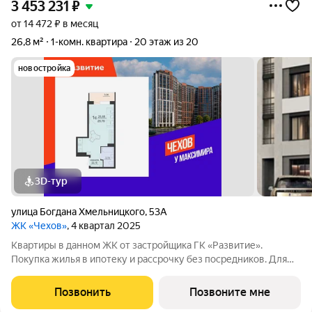
3 453 231
₽
от 14 472 ₽ в месяц
26,8 м²
1-комн. квартира
20 этаж из 20
новостройка
3D-тур
улица Богдана Хмельницкого
,
53А
ЖК «Чехов»
, 4 квартал 2025
Квартиры в данном ЖК от застройщика ГК «Развитие».
Покупка жилья в ипотеку и рассрочку без посредников. Для
более подробной консультации по приобретению квартир
обращайтесь в отдел продаж застройщика.
Позвонить
Позвоните мне