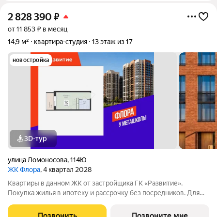
2 828 390
₽
от 11 853 ₽ в месяц
14,9 м²
квартира-студия
13 этаж из 17
новостройка
3D-тур
улица Ломоносова
,
114Ю
ЖК Флора
, 4 квартал 2028
Квартиры в данном ЖК от застройщика ГК «Развитие».
Покупка жилья в ипотеку и рассрочку без посредников. Для
более подробной консультации по приобретению квартир
обращайтесь в отдел продаж застройщика.
Позвонить
Позвоните мне