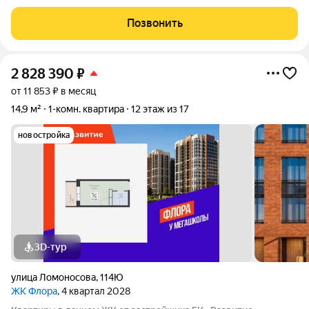
Прекрасная возможность сделать ремонт на свой вкус.
Удобная планировка,есть ниша для кухни и просторная
Позвонить
комната. Благоустроенная территория
2 828 390
₽
от 11 853 ₽ в месяц
14,9 м²
1-комн. квартира
12 этаж из 17
новостройка
3D-тур
улица Ломоносова
,
114Ю
ЖК Флора
, 4 квартал 2028