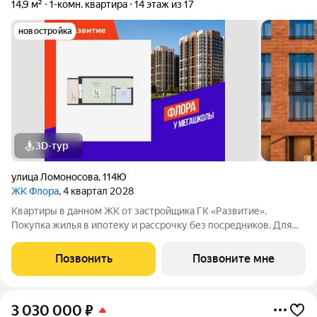
14,9 м²
1-комн. квартира
14 этаж из 17
новостройка
3D-тур
улица Ломоносова
,
114Ю
ЖК Флора
, 4 квартал 2028
Квартиры в данном ЖК от застройщика ГК «Развитие».
Покупка жилья в ипотеку и рассрочку без посредников. Для
более подробной консультации по приобретению квартир
обращайтесь в отдел продаж застройщика.
Позвонить
Позвоните мне
3 030 000
₽