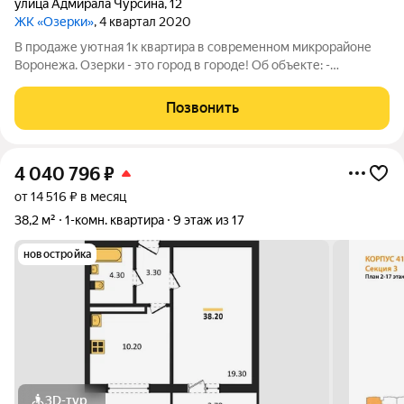
улица Адмирала Чурсина
,
12
ЖК «Озерки»
, 4 квартал 2020
В продаже уютная 1к квартира в современном микрорайоне
Воронежа. Озерки - это город в городе! Об объекте: -
Комфортный 10 этаж - Окна квартиры выходят на территорию
детского сада, что обеспечивает достаточное пространство
Позвонить
между домами. - Площадь
4 040 796
₽
от 14 516 ₽ в месяц
38,2 м²
1-комн. квартира
9 этаж из 17
новостройка
3D-тур