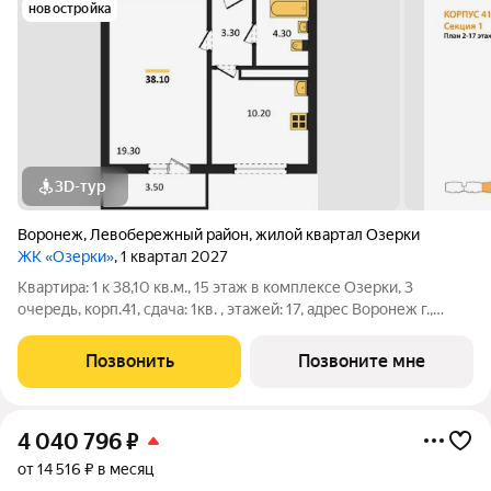
новостройка
3D-тур
Воронеж
,
Левобережный район
,
жилой квартал Озерки
ЖК «Озерки»
, 1 квартал 2027
Квартира: 1 к 38,10 кв.м., 15 этаж в комплексе Озерки, 3
очередь, корп.41, сдача: 1кв. , этажей: 17, адрес Воронеж г.,
Ильюшина ул., , Застройщик: ВЫБОР.
Позвонить
Позвоните мне
4 040 796
₽
от 14 516 ₽ в месяц