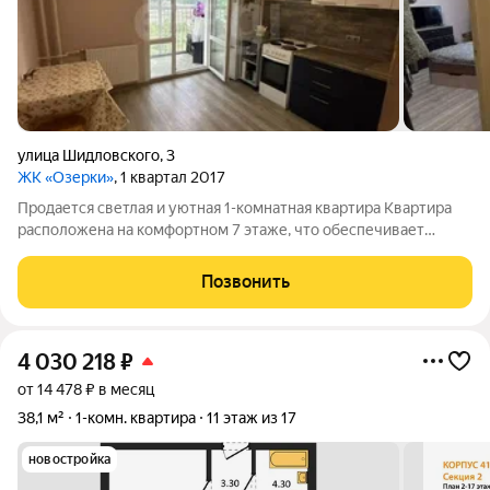
улица Шидловского
,
3
ЖК «Озерки»
, 1 квартал 2017
Продается светлая и уютная 1-комнатная квартира Квартира
расположена на комфортном 7 этаже, что обеспечивает
хороший обзор и меньше уличного шума. О квартире:
Просторная кухня 10,5 м удобно готовить и принимать гостей.
Позвонить
Окна выходят на школу, а не
4 030 218
₽
от 14 478 ₽ в месяц
38,1 м²
1-комн. квартира
11 этаж из 17
новостройка