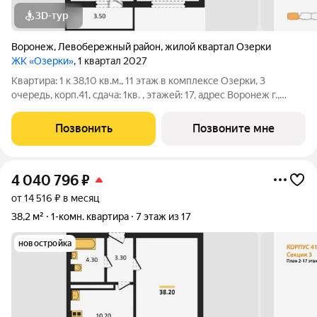
3D-тур
Воронеж
,
Левобережный район
,
жилой квартал Озерки
ЖК «Озерки»
, 1 квартал 2027
Квартира: 1 к 38,10 кв.м., 11 этаж в комплексе Озерки, 3
очередь, корп.41, сдача: 1кв. , этажей: 17, адрес Воронеж г.,
Ильюшина ул., , Застройщик: ВЫБОР.
Позвонить
Позвоните мне
4 040 796
₽
от 14 516 ₽ в месяц
38,2 м²
1-комн. квартира
7 этаж из 17
новостройка