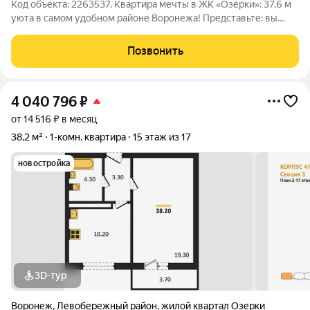
Код объекта: 2263537. Квартира мечты в ЖК «Озёрки»: 37,6 м
уюта в самом удобном районе Воронежа! Представьте: вы
открываете дверь своей новой квартиры и сразу чувствуете:
здесь будет хорошо. Продаётся компактное, но продуманное
Позвонить
пространство площадью
4 040 796
₽
от 14 516 ₽ в месяц
38,2 м²
1-комн. квартира
15 этаж из 17
новостройка
3D-тур
Воронеж
,
Левобережный район
,
жилой квартал Озерки