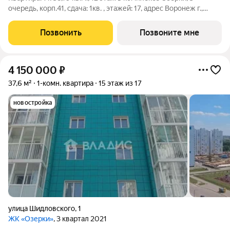
очередь, корп.41, сдача: 1кв. , этажей: 17, адрес Воронеж г.,
Ильюшина ул., , Застройщик: ВЫБОР.
Позвонить
Позвоните мне
4 150 000
₽
37,6 м²
1-комн. квартира
15 этаж из 17
новостройка
улица Шидловского
,
1
ЖК «Озерки»
, 3 квартал 2021