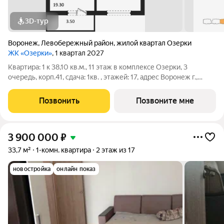
3D-тур
Воронеж
,
Левобережный район
,
жилой квартал Озерки
ЖК «Озерки»
, 1 квартал 2027
Квартира: 1 к 38,10 кв.м., 11 этаж в комплексе Озерки, 3
очередь, корп.41, сдача: 1кв. , этажей: 17, адрес Воронеж г.,
Ильюшина ул., , Застройщик: ВЫБОР.
Позвонить
Позвоните мне
3 900 000
₽
33,7 м²
1-комн. квартира
2 этаж из 17
новостройка
онлайн показ