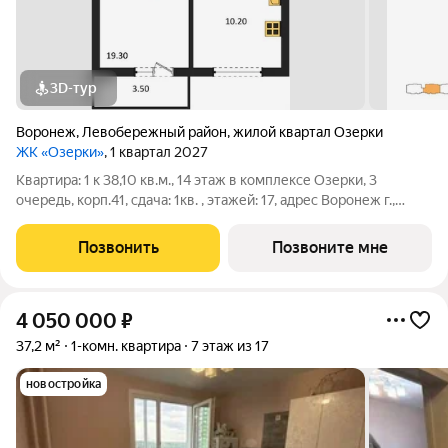
3D-тур
Воронеж
,
Левобережный район
,
жилой квартал Озерки
ЖК «Озерки»
, 1 квартал 2027
Квартира: 1 к 38,10 кв.м., 14 этаж в комплексе Озерки, 3
очередь, корп.41, сдача: 1кв. , этажей: 17, адрес Воронеж г.,
Ильюшина ул., , Застройщик: ВЫБОР.
Позвонить
Позвоните мне
4 050 000
₽
37,2 м²
1-комн. квартира
7 этаж из 17
новостройка