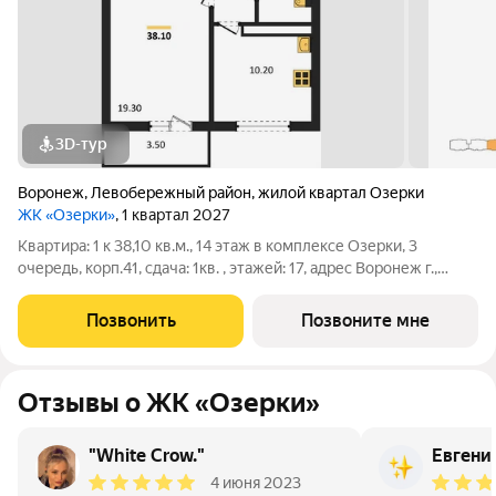
3D-тур
Воронеж
,
Левобережный район
,
жилой квартал Озерки
ЖК «Озерки»
, 1 квартал 2027
Квартира: 1 к 38,10 кв.м., 14 этаж в комплексе Озерки, 3
очередь, корп.41, сдача: 1кв. , этажей: 17, адрес Воронеж г.,
Ильюшина ул., , Застройщик: ВЫБОР.
Позвонить
Позвоните мне
Отзывы о ЖК «Озерки»
"White Crow."
Евгени
4 июня 2023