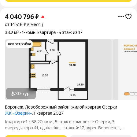
4 040 796
₽
от 14 516 ₽ в месяц
38,2 м²
1-комн. квартира
5 этаж из 17
новостройка
3D-тур
Воронеж
,
Левобережный район
,
жилой квартал Озерки
ЖК «Озерки»
, 1 квартал 2027
Квартира: 1 к 38,20 кв.м., 5 этаж в комплексе Озерки, 3
очередь, корп.41, сдача: 1кв. , этажей: 17, адрес Воронеж г.,
Ильюшина ул., , Застройщик: ВЫБОР.