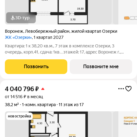
3D-тур
Воронеж
,
Левобережный район
,
жилой квартал Озерки
ЖК «Озерки»
, 1 квартал 2027
Квартира: 1 к 38,20 кв.м., 7 этаж в комплексе Озерки, 3
очередь, корп.41, сдача: 1кв. , этажей: 17, адрес Воронеж г.,
Ильюшина ул., , Застройщик: ВЫБОР.
Позвонить
Позвоните мне
4 040 796
₽
от 14 516 ₽ в месяц
38,2 м²
1-комн. квартира
11 этаж из 17
новостройка