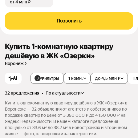
от 4 млн ₽
Позвонить
Купить 1-комнатную квартиру
дешёвую в ЖК «Озерки»
Воронеж
AI
Фильтры
1 комн.
до 4,5 млн ₽
Пл
3
32 предложения
•
по актуальности
Купить однокомнатную квартиру дешёвую в ЖК «Озерки» в
Воронеже — 32 объявления от агентств и собственников по
продаже квартир по цене от 3 350 000 ₽ до 4 150 000 ₽ на
Яндекс Недвижимости. В нашем каталоге предложения
площадью от 33,6 м² до 38,2 м² в новостройках и вторичном
жилье — фото, планировки и характеристики.