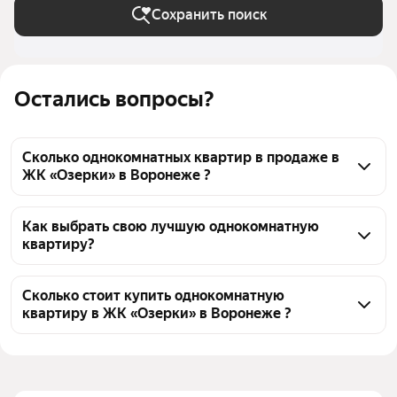
Сохранить поиск
Остались вопросы?
Сколько однокомнатных квартир в продаже в
ЖК «Озерки» в Воронеже ?
На Яндекс Недвижимости в продаже в ЖК 
«Озерки» в Воронеже 32 однокомнатных квартиры, 
Как выбрать свою лучшую однокомнатную
квартиру?
из них 32 объявления от агентств
Чтобы купить 1-комнатную квартиру дешёвую в ЖК 
«Озерки», воспользуйтесь тепловой картой для 
Сколько стоит купить однокомнатную
квартиру в ЖК «Озерки» в Воронеже ?
оценки инфраструктуры и транспортной 
доступности в выбранном районе в ЖК «Озерки» в 
Цена за квадратный метр
99 407 — 115 727 ₽
Воронеже
Площадь
34 — 38 м²
Для легкого выбора подходящей квартиры в 