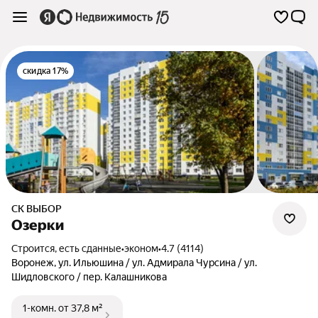
скидка 17%
СК ВЫБОР
Озерки
Строится, есть сданные
•
эконом
•
4.7 (4114)
Воронеж
,
ул. Ильюшина / ул. Адмирала Чурсина / ул.
Шидловского / пер. Калашникова
1-комн.
от 37,8 м²