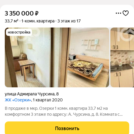
3 350 000
₽
33,7 м²
1-комн. квартира
3 этаж из 17
новостройка
улица Адмирала Чурсина
,
8
ЖК «Озерки»
, 1 квартал 2020
В продаже в мкр. Озерки 1 комн. квартира 33,7 м2 на
комфортном 3 этаже по адресу: А. Чурсина, д. 8. Комната с
выходом на застеклённую лоджию с панорамным
остеклением.Новый дом 2019 г.п. (монолит) Всегда есть место
Позвонить
для парковки Бонусом новому