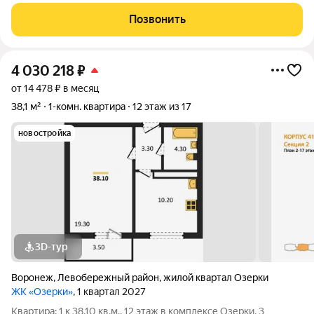
В квартире установлен кондиционер. Выход на балкон из
комнаты. Один взрослый собственник,прописанных нет.
Позвонить
Развитая
4 030 218
₽
от 14 478 ₽ в месяц
38,1 м²
1-комн. квартира
12 этаж из 17
новостройка
3D-тур
Воронеж
,
Левобережный район
,
жилой квартал Озерки
ЖК «Озерки»
, 1 квартал 2027
Квартира: 1 к 38,10 кв.м., 12 этаж в комплексе Озерки, 3