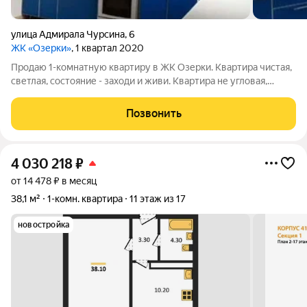
улица Адмирала Чурсина
,
6
ЖК «Озерки»
, 1 квартал 2020
Продаю 1-комнатную квартиру в ЖК Озерки. Квартира чистая,
светлая, состояние - заходи и живи. Квартира не угловая,
тёплая, с хорошими соседями. Продажа чистая. Со всей
мебелью и техникой. Квартира куплена за наличные, никаких
Позвонить
обременений нет. Быстрый
4 030 218
₽
от 14 478 ₽ в месяц
38,1 м²
1-комн. квартира
11 этаж из 17
новостройка