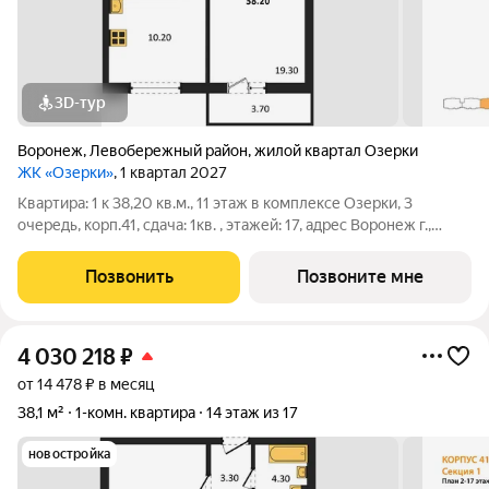
3D-тур
Воронеж
,
Левобережный район
,
жилой квартал Озерки
ЖК «Озерки»
, 1 квартал 2027
Квартира: 1 к 38,20 кв.м., 11 этаж в комплексе Озерки, 3
очередь, корп.41, сдача: 1кв. , этажей: 17, адрес Воронеж г.,
Ильюшина ул., , Застройщик: ВЫБОР.
Позвонить
Позвоните мне
4 030 218
₽
от 14 478 ₽ в месяц
38,1 м²
1-комн. квартира
14 этаж из 17
новостройка