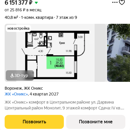
6 151 377
₽
от 25 816 ₽ в месяц
40,8 м²
1-комн. квартира
7 этаж из 9
новостройка
3D-тур
Воронеж
,
ЖК Оникс
ЖК «Оникс»
, 4 квартал 2027
ЖК «Оникс» комфорт в Центральном районе ул. Дарвина
Центральный район Монолит, 9 этажей комфорт Сдача: IV кв.
2027 Малоэтажный жилой комплекс в зелёной локации рядом
с Ботаническим садом и парком им. Глинки. Преимущества:
Позвонить
Позвоните мне
Закрытый двор без