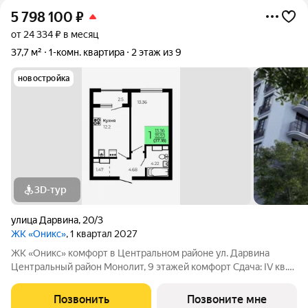
5 798 100
₽
от 24 334 ₽ в месяц
37,7 м²
1-комн. квартира
2 этаж из 9
новостройка
3D-тур
улица Дарвина
,
20/3
ЖК «Оникс»
, 1 квартал 2027
ЖК «Оникс» комфорт в Центральном районе ул. Дарвина
Центральный район Монолит, 9 этажей комфорт Сдача: IV кв.
2027 Малоэтажный жилой комплекс в зелёной локации рядом
с Ботаническим садом и парком им. Глинки. Преимущества:
Позвонить
Позвоните мне