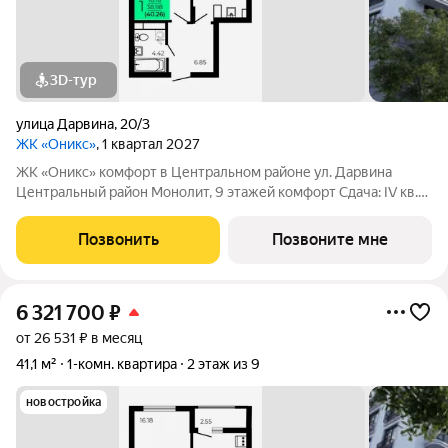
3D-тур
улица Дарвина
,
20/3
ЖК «Оникс»
, 1 квартал 2027
ЖК «Оникс» комфорт в Центральном районе ул. Дарвина
Центральный район Монолит, 9 этажей комфорт Сдача: IV кв.
2027 Малоэтажный жилой комплекс в зелёной локации рядом
с Ботаническим садом и парком им. Глинки. Преимущества:
Позвонить
Позвоните мне
Закрытый двор без
6 321 700
₽
от 26 531 ₽ в месяц
41,1 м²
1-комн. квартира
2 этаж из 9
новостройка