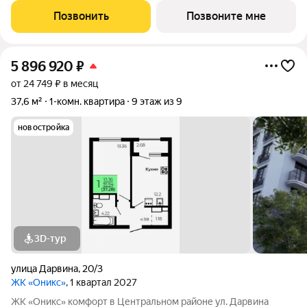
с Ботаническим садом и парком им. Глинки. Преимущества:
Позвонить
Позвоните мне
Закрытый двор без
5 896 920
₽
от 24 749 ₽ в месяц
37,6 м²
1-комн. квартира
9 этаж из 9
новостройка
3D-тур
улица Дарвина
,
20/3
ЖК «Оникс»
, 1 квартал 2027
ЖК «Оникс» комфорт в Центральном районе ул. Дарвина