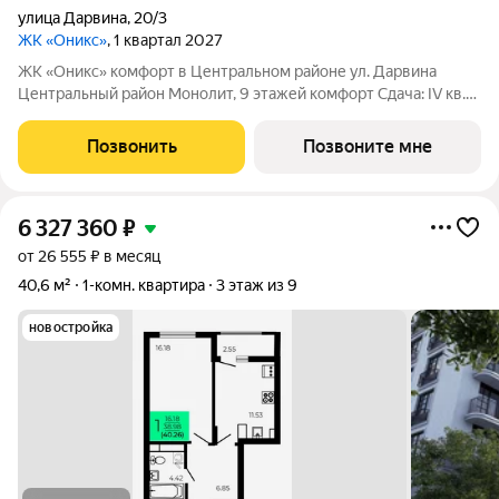
улица Дарвина
,
20/3
ЖК «Оникс»
, 1 квартал 2027
ЖК «Оникс» комфорт в Центральном районе ул. Дарвина
Центральный район Монолит, 9 этажей комфорт Сдача: IV кв.
2027 Малоэтажный жилой комплекс в зелёной локации рядом
с Ботаническим садом и парком им. Глинки. Преимущества:
Позвонить
Позвоните мне
Закрытый двор без
6 327 360
₽
от 26 555 ₽ в месяц
40,6 м²
1-комн. квартира
3 этаж из 9
новостройка