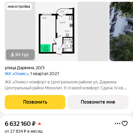
новостройка
3D-тур
улица Дарвина
,
20/3
ЖК «Оникс»
, 1 квартал 2027
ЖК «Оникс» комфорт в Центральном районе ул. Дарвина
Центральный район Монолит, 9 этажей комфорт Сдача: IV кв.
2027 Малоэтажный жилой комплекс в зелёной локации рядом
с Ботаническим садом и парком им. Глинки. Преимущества:
Позвонить
Позвоните мне
Закрытый двор без
6 632 160
₽
от 27 834 ₽ в месяц