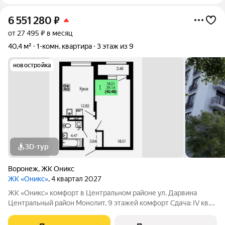
6 551 280
₽
от 27 495 ₽ в месяц
40,4 м²
1-комн. квартира
3 этаж из 9
новостройка
3D-тур
Воронеж
,
ЖК Оникс
ЖК «Оникс»
, 4 квартал 2027
ЖК «Оникс» комфорт в Центральном районе ул. Дарвина
Центральный район Монолит, 9 этажей комфорт Сдача: IV кв.
2027 Малоэтажный жилой комплекс в зелёной локации рядом
с Ботаническим садом и парком им. Глинки. Преимущества: