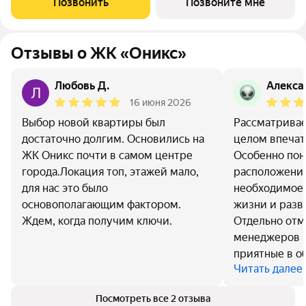
Позвонить
Позвоните мне
Закрытый двор без
Отзывы о ЖК «Оникс»
Любовь Д.
Алекса
16 июня 2026
Выбор новой квартиры был
Рассматривае
достаточно долгим. Основились на
целом впечат
ЖК Оникс почти в самом центре
Особенно пон
города.Локация топ, этажей мало,
расположение
для нас это было
необходимое
основополагающим фактором.
жизни и разв
Ждем, когда получим ключи.
Отдельно отм
менеджеров 
приятные в о
Читать далее
Посмотреть все 2 отзыва