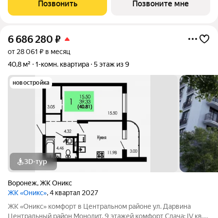
с Ботаническим садом и парком им. Глинки. Преимущества:
Позвонить
Позвоните мне
Закрытый двор без
6 686 280
₽
от 28 061 ₽ в месяц
40,8 м²
1-комн. квартира
5 этаж из 9
новостройка
3D-тур
Воронеж
,
ЖК Оникс
ЖК «Оникс»
, 4 квартал 2027
ЖК «Оникс» комфорт в Центральном районе ул. Дарвина
Центральный район Монолит, 9 этажей комфорт Сдача: IV кв.