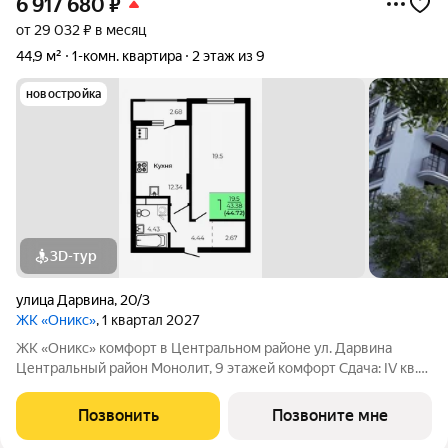
6 917 680
₽
от 29 032 ₽ в месяц
44,9 м²
1-комн. квартира
2 этаж из 9
новостройка
3D-тур
улица Дарвина
,
20/3
ЖК «Оникс»
, 1 квартал 2027
ЖК «Оникс» комфорт в Центральном районе ул. Дарвина
Центральный район Монолит, 9 этажей комфорт Сдача: IV кв.
2027 Малоэтажный жилой комплекс в зелёной локации рядом
с Ботаническим садом и парком им. Глинки. Преимущества:
Позвонить
Позвоните мне
Закрытый двор без