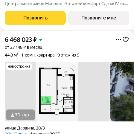
Центральный район Монолит, 9 этажей комфорт Сдача: IV кв.
2027 Малоэтажный жилой комплекс в зелёной локации рядом
с Ботаническим садом и парком им. Глинки. Преимущества:
Позвонить
Позвоните мне
Закрытый двор без
6 468 023
₽
от 27 145 ₽ в месяц
44,8 м²
1-комн. квартира
9 этаж из 9
новостройка
3D-тур
улица Дарвина
,
20/3