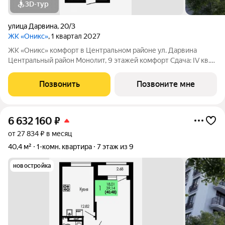
3D-тур
улица Дарвина
,
20/3
ЖК «Оникс»
, 1 квартал 2027
ЖК «Оникс» комфорт в Центральном районе ул. Дарвина
Центральный район Монолит, 9 этажей комфорт Сдача: IV кв.
2027 Малоэтажный жилой комплекс в зелёной локации рядом
с Ботаническим садом и парком им. Глинки. Преимущества:
Позвонить
Позвоните мне
Закрытый двор без
6 632 160
₽
от 27 834 ₽ в месяц
40,4 м²
1-комн. квартира
7 этаж из 9
новостройка