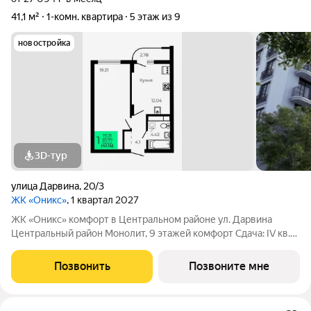
41,1 м²
1-комн. квартира
5 этаж из 9
новостройка
3D-тур
улица Дарвина
,
20/3
ЖК «Оникс»
, 1 квартал 2027
ЖК «Оникс» комфорт в Центральном районе ул. Дарвина
Центральный район Монолит, 9 этажей комфорт Сдача: IV кв.
2027 Малоэтажный жилой комплекс в зелёной локации рядом
с Ботаническим садом и парком им. Глинки. Преимущества:
Позвонить
Позвоните мне
Закрытый двор без