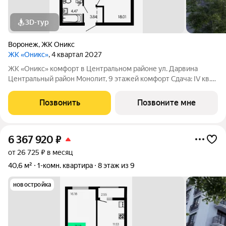
3D-тур
Воронеж
,
ЖК Оникс
ЖК «Оникс»
, 4 квартал 2027
ЖК «Оникс» комфорт в Центральном районе ул. Дарвина
Центральный район Монолит, 9 этажей комфорт Сдача: IV кв.
2027 Малоэтажный жилой комплекс в зелёной локации рядом
с Ботаническим садом и парком им. Глинки. Преимущества:
Позвонить
Позвоните мне
Закрытый двор без
6 367 920
₽
от 26 725 ₽ в месяц
40,6 м²
1-комн. квартира
8 этаж из 9
новостройка