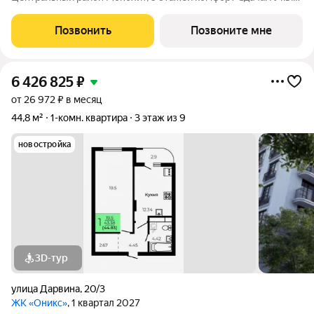
2027 Малоэтажный жилой комплекс в зелёной локации рядом
с Ботаническим садом и парком им. Глинки. Преимущества:
Позвонить
Позвоните мне
Закрытый двор без
6 426 825
₽
от 26 972 ₽ в месяц
44,8 м²
1-комн. квартира
3 этаж из 9
новостройка
3D-тур
улица Дарвина
,
20/3
ЖК «Оникс»
, 1 квартал 2027