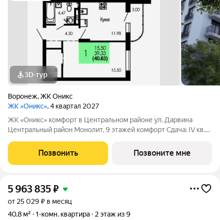
3D-тур
Воронеж
,
ЖК Оникс
ЖК «Оникс»
, 4 квартал 2027
ЖК «Оникс» комфорт в Центральном районе ул. Дарвина
Центральный район Монолит, 9 этажей комфорт Сдача: IV кв.
2027 Малоэтажный жилой комплекс в зелёной локации рядом
с Ботаническим садом и парком им. Глинки. Преимущества:
Позвонить
Позвоните мне
Закрытый двор без
5 963 835
₽
от 25 029 ₽ в месяц
40,8 м²
1-комн. квартира
2 этаж из 9