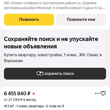
ЖК «Оникс» комфорт в Центральном районе ул. Дарвина
Центральный район Монолит, 9 этажей комфорт Сдача: IV кв.
2027 Малоэтажный жилой комплекс в зелёной локации рядом
с Ботаническим садом и парком им. Глинки. Преимущества:
Позвонить
Позвоните мне
Закрытый двор без
Сохраняйте поиск и не упускайте
новые объявления
Купить квартиру, новостройки, 1-комн., ЖК: Оникс в
Воронеже
Сохранить поиск
6 455 840
₽
от 27 094 ₽ в месяц
41,1 м²
1-комн. квартира
6 этаж из 9