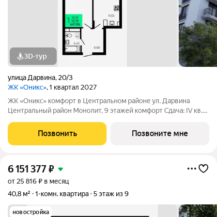
3D-тур
улица Дарвина
,
20/3
ЖК «Оникс»
, 1 квартал 2027
ЖК «Оникс» комфорт в Центральном районе ул. Дарвина
Центральный район Монолит, 9 этажей комфорт Сдача: IV кв.
2027 Малоэтажный жилой комплекс в зелёной локации рядом
с Ботаническим садом и парком им. Глинки. Преимущества:
Позвонить
Позвоните мне
Закрытый двор без
6 151 377
₽
от 25 816 ₽ в месяц
40,8 м²
1-комн. квартира
5 этаж из 9
новостройка