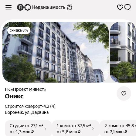
скидка 8%
ГК «Проект Инвест»
Оникс
Строится
•
комфорт
•
4.2 (4)
Воронеж
,
ул. Дарвина
Студии
от 27,1 м²
1-комн.
от 37,5 м²
2-комн.
от 45,8 
от 4,3 млн ₽
от 5,8 млн ₽
от 7,1 млн ₽