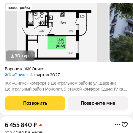
новостройка
3D-тур
Воронеж
,
ЖК Оникс
ЖК «Оникс»
, 4 квартал 2027
ЖК «Оникс» комфорт в Центральном районе ул. Дарвина
Центральный район Монолит, 9 этажей комфорт Сдача: IV кв.
2027 Малоэтажный жилой комплекс в зелёной локации рядом
с Ботаническим садом и парком им. Глинки. Преимущества:
Позвонить
Позвоните мне
Закрытый двор без
6 455 840
₽
от 27 094 ₽ в месяц