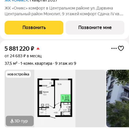
ЖК «Оникс»
, 1 квартал 2027
ЖК «Оникс» комфорт в Центральном районе ул. Дарвина
Центральный район Монолит, 9 этажей комфорт Сдача: IV кв.
2027 Малоэтажный жилой комплекс в зелёной локации рядом
с Ботаническим садом и парком им. Глинки. Преимущества:
Позвонить
Позвоните мне
Закрытый двор без
5 881 220
₽
от 24 683 ₽ в месяц
37,5 м²
1-комн. квартира
9 этаж из 9
новостройка
3D-тур