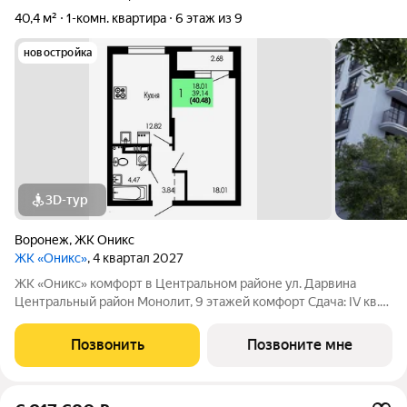
40,4 м²
1-комн. квартира
6 этаж из 9
новостройка
3D-тур
Воронеж
,
ЖК Оникс
ЖК «Оникс»
, 4 квартал 2027
ЖК «Оникс» комфорт в Центральном районе ул. Дарвина
Центральный район Монолит, 9 этажей комфорт Сдача: IV кв.
2027 Малоэтажный жилой комплекс в зелёной локации рядом
с Ботаническим садом и парком им. Глинки. Преимущества:
Позвонить
Позвоните мне
Закрытый двор без