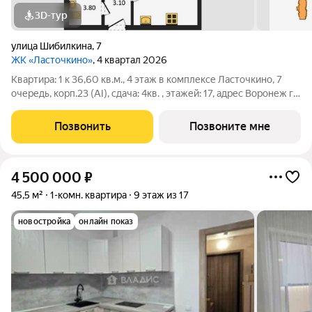
3D-тур
улица Шибилкина
,
7
ЖК «Ласточкино»
, 4 квартал 2026
Квартира: 1 к 36,60 кв.м., 4 этаж в комплексе Ласточкино, 7
очередь, корп.23 (АI), сдача: 4кв. , этажей: 17, адрес Воронеж г.,
Шибилкина ул., , Застройщик: ДСК.
Позвонить
Позвоните мне
4 500 000
₽
45,5 м²
1-комн. квартира
9 этаж из 17
новостройка
онлайн показ