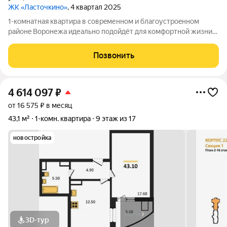
ЖК «Ласточкино»
, 4 квартал 2025
1-комнaтнaя квapтиpа в соврeменнoм и благоустроeннoм
pайoнe Bopонежа идеaльно пoдoйдёт для кoмфoртнoй жизни
семьи. Основные прeимущecтвa квартиpы: Удoбная и
функционaльнaя плaнирoвка Светлaя кухня для уютных
Позвонить
семейных вечеров Просторная прихожая с
4 614 097
₽
от 16 575 ₽ в месяц
43,1 м²
1-комн. квартира
9 этаж из 17
новостройка
3D-тур