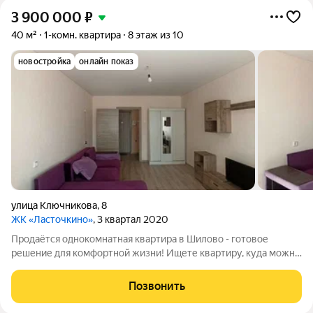
3 900 000
₽
40 м²
1-комн. квартира
8 этаж из 10
новостройка
онлайн показ
улица Ключникова
,
8
ЖК «Ласточкино»
, 3 квартал 2020
Продаётся однокомнатная квартира в Шилово - готовое
решение для комфортной жизни! Ищете квартиру, куда можно
сразу переехать и не тратить время и деньги на ремонт?
Обратите внимание на этот вариант на улице Ключникова!
Позвонить
Основные параметры: общая