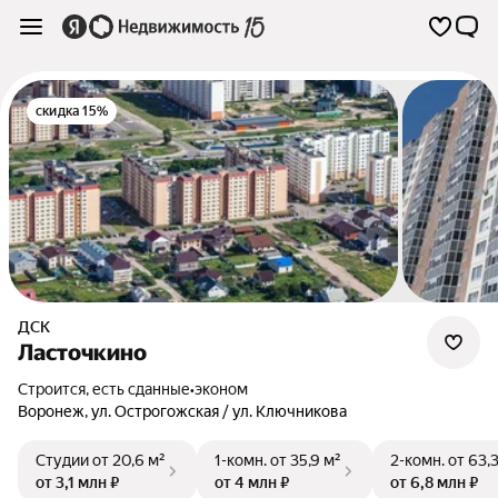
скидка 15%
ДСК
Ласточкино
Строится, есть сданные
•
эконом
Воронеж
,
ул. Острогожская / ул. Ключникова
Студии
от 20,6 м²
1-комн.
от 35,9 м²
2-комн.
от 63,
от 3,1 млн ₽
от 4 млн ₽
от 6,8 млн ₽