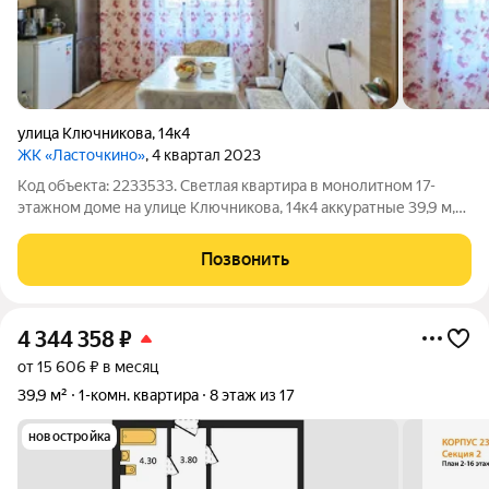
улица Ключникова
,
14к4
ЖК «Ласточкино»
, 4 квартал 2023
Код объекта: 2233533. Светлая квартира в монолитном 17-
этажном доме на улице Ключникова, 14к4 аккуратные 39,9 м,
где каждый метр работает на комфорт и экономию. Окна
выходят на улицу, много дневного света и открытый городской
Позвонить
вид, который делает
4 344 358
₽
от 15 606 ₽ в месяц
39,9 м²
1-комн. квартира
8 этаж из 17
новостройка