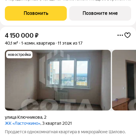
Шибилкина ул., , Застройщик: ДСК.
Позвонить
Позвоните мне
4 150 000
₽
40,1 м²
1-комн. квартира
11 этаж из 17
новостройка
улица Ключникова
,
2
ЖК «Ласточкино»
, 3 квартал 2021
Продается однокомнатная квартира в микрорайоне Шилово.