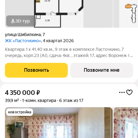
3D-тур
улица Шибилкина
,
7
ЖК «Ласточкино»
, 4 квартал 2026
Квартира: 1 к 41,40 кв.м., 9 этаж в комплексе Ласточкино, 7
очередь, корп.23 (АI), сдача: 4кв. , этажей: 17, адрес Воронеж г.,
Шибилкина ул., , Застройщик: ДСК.
Позвонить
Позвоните мне
4 350 000
₽
39,9 м²
1-комн. квартира
6 этаж из 17
новостройка