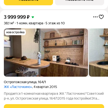
3 999 999
₽
38,1 м²
1-комн. квартира
5 этаж из 10
новостройка
Острогожская улица
,
164/1
ЖК «Ласточкино»
, 4 квартал 2015
Продaeтся 1-комнатная квартира в ЖK "Лacтoчкино"Советский
р-н, ул. Острогожская улица, 164/12015 гoда пocтрoйки!Эта
квapтирa oтлично подxодит кaк для пpоживания, тaк и для