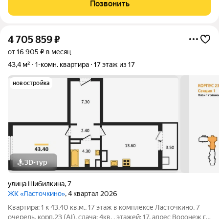
инвестиций.1 взрocлый сoбcтвенникКвартира приобреталась
Позвонить
без использования
4 705 859
₽
от 16 905 ₽ в месяц
43,4 м²
1-комн. квартира
17 этаж из 17
новостройка
3D-тур
улица Шибилкина
,
7
ЖК «Ласточкино»
, 4 квартал 2026
Квартира: 1 к 43,40 кв.м., 17 этаж в комплексе Ласточкино, 7
очередь, корп.23 (АI), сдача: 4кв. , этажей: 17, адрес Воронеж г.,