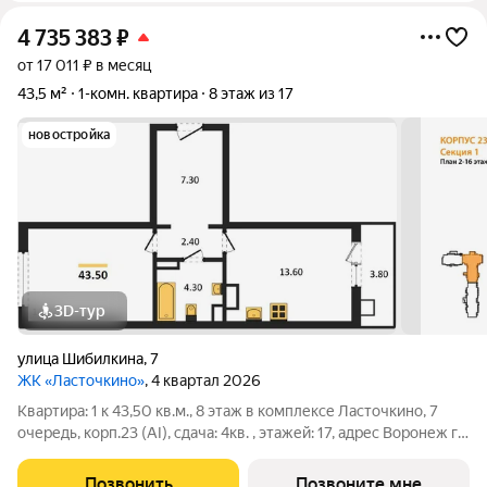
4 735 383
₽
от 17 011 ₽ в месяц
43,5 м²
1-комн. квартира
8 этаж из 17
новостройка
3D-тур
улица Шибилкина
,
7
ЖК «Ласточкино»
, 4 квартал 2026
Квартира: 1 к 43,50 кв.м., 8 этаж в комплексе Ласточкино, 7
очередь, корп.23 (АI), сдача: 4кв. , этажей: 17, адрес Воронеж г.,
Шибилкина ул., , Застройщик: ДСК.
Позвонить
Позвоните мне