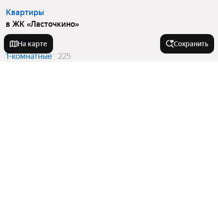
Квартиры
в ЖК «Ласточкино»
Студии
19
На карте
Сохранить
1-комнатные
225
2-комнатные
16
3-комнатные
10
Вторичный рынок
в ЖК «Ласточкино»
1-комнатные
28
2-комнатные
12
3-комнатные
6
Квартиры в новостройках
в ЖК «Ласточкино»