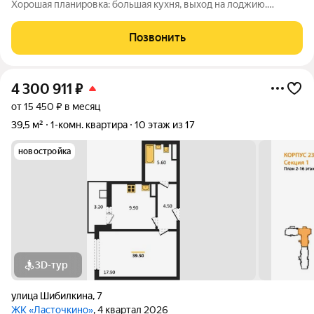
Хорошая планировка: большая кухня, выход на лоджию.
Замечательный вид из окон. Рядом школа, магазины, остановка
транспорта. Освобождена, никто не прописан. Просмотр в
Позвонить
любое удобное время!!! Если
4 300 911
₽
от 15 450 ₽ в месяц
39,5 м²
1-комн. квартира
10 этаж из 17
новостройка
3D-тур
улица Шибилкина
,
7
ЖК «Ласточкино»
, 4 квартал 2026