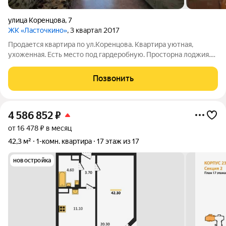
улица Коренцова
,
7
ЖК «Ласточкино»
, 3 квартал 2017
Продается квартира по ул.Коренцова. Квартира уютная,
ухоженная. Есть место под гардеробную. Просторна лоджия.
Чистый подъезд. Район с хорошо развитой инфраструктурой.
Строится мега школа. Магазины, ТЦ, спорткомплекс, лес - в
Позвонить
шаговой доступности
4 586 852
₽
от 16 478 ₽ в месяц
42,3 м²
1-комн. квартира
17 этаж из 17
новостройка