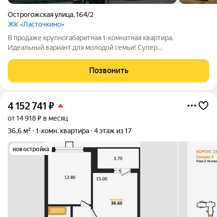
Острогожская улица
,
164/2
ЖК «Ласточкино»
В продаже крупногабаритная 1-комнатная квартира.
Идеальный вариант для молодой семьи! Супер
функциональная планировка! У квартиры просторная
прихожая, глубокая ниша для универсальной гардеробной,
Позвонить
раздельный санузел, выход на лоджию из кухни, комната
4 152 741
₽
от 14 918 ₽ в месяц
36,6 м²
1-комн. квартира
4 этаж из 17
новостройка