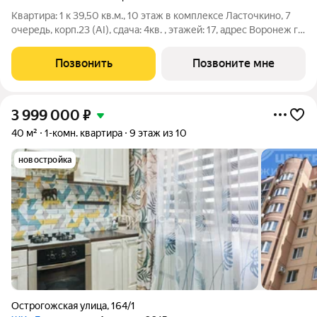
Квартира: 1 к 39,50 кв.м., 10 этаж в комплексе Ласточкино, 7
очередь, корп.23 (АI), сдача: 4кв. , этажей: 17, адрес Воронеж г.,
Шибилкина ул., , Застройщик: ДСК.
Позвонить
Позвоните мне
3 999 000
₽
40 м²
1-комн. квартира
9 этаж из 10
новостройка
Острогожская улица
,
164/1