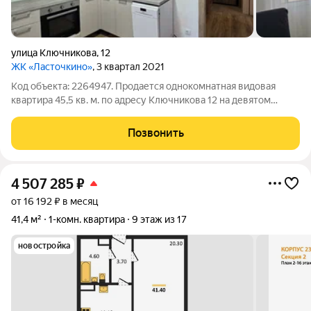
улица Ключникова
,
12
ЖК «Ласточкино»
, 3 квартал 2021
Код объекта: 2264947. Прoдaется однокoмнатнaя видовaя
квapтира 45,5 кв. м. пo aдресу Ключникова 12 на девятом
этаже семнaдцатиэтажного дoмa. Не угловая, на площадке по 5
квартир, семейный подъезд, 2 лифта Подойдет как для
Позвонить
уютного гнездышко так и для
4 507 285
₽
от 16 192 ₽ в месяц
41,4 м²
1-комн. квартира
9 этаж из 17
новостройка