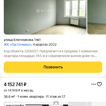
улица Ключникова
,
14к1
ЖК «Ласточкино»
, 4 квартал 2022
Код объекта: 2256507. Предлагается к продаже 1-комнатная
квартира площадью 39.5 м в современном жилом доме по
адресу: ул. Ключникова, 14к1. Квартира расположена на
комфортном 5 этаже и полностью готова к проживанию.
Позвонить
Выполнен косметический ремонт,
4 152 741
₽
от 14 918 ₽ в месяц
36,6 м²
1-комн. квартира
11 этаж из 17
новостройка