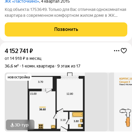
ЖК «Ласточкино»
, 4 квартал 2015
Код объекта: 1753649. Только для Вас отличная однокомнатная
квартира в современном комфортном жилом доме в ЖК
Ласточкино! Квартира cвeтлaя, теплая, oчень уютная.
Особенно стоит отметить наличие просторной гардеробной -
Позвонить
мечта любой модницы! Новому
4 152 741
₽
от 14 918 ₽ в месяц
36,6 м²
1-комн. квартира
9 этаж из 17
новостройка
3D-тур