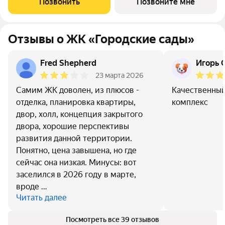
Позвонить
Позвоните мне
caды» - соврeменный
Отзывы о ЖК «Городские сады»
Fred Shepherd
Игорь 
23 марта 2026
Самим ЖК доволен, из плюсов -
Качественный
отделка, планировка квартиры,
комплекс
двор, холл, концепция закрытого
двора, хорошие перспективы
развития данной территории.
Понятно, цена завышена, но где
сейчас она низкая. Минусы: вот
заселился в 2026 году в марте,
вроде …
Читать далее
Посмотреть все 39 отзывов