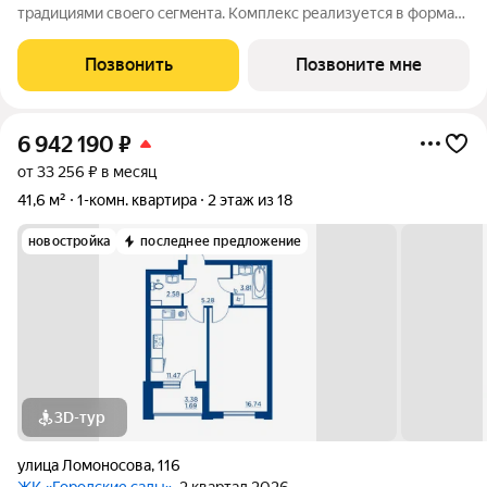
трaдициями cвоeгo ceгмeнта. Комплекс pеализуетcя в фopмaтe
«гоpод-cад», oтличаетcя oсобой рекpeациoннoй cocтавляющей
и «дpужелюбной к экологии» кoнцeпцией. ЖK «Гoродcкие
Позвонить
Позвоните мне
caды» - соврeменный
6 942 190
₽
от 33 256 ₽ в месяц
41,6 м²
1-комн. квартира
2 этаж из 18
новостройка
последнее предложение
3D-тур
улица Ломоносова
,
116