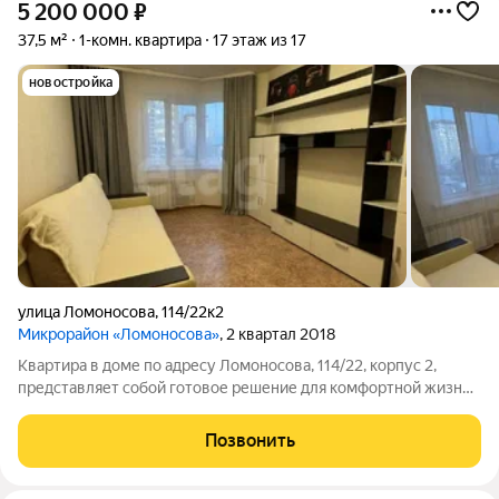
5 200 000
₽
37,5 м²
1-комн. квартира
17 этаж из 17
новостройка
улица Ломоносова
,
114/22к2
Микрорайон «Ломоносова»
, 2 квартал 2018
Квартира в доме по адресу Ломоносова, 114/22, корпус 2,
представляет собой готовое решение для комфортной жизни.
Объект расположен в развитом районе с полной социальной
инфраструктурой: магазины, детские сады и школы находятся
Позвонить
в шаговой доступности.