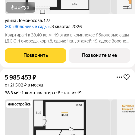
3D-тур
улица Ломоносова
,
127
ЖК «Яблоневые сады»
, 3 квартал 2026
Квартира: 1 к 38,40 кв.м., 19 этаж в комплексе Яблоневые сады
(ДСК), 1 очередь, корп.8, сдача: 1кв. , этажей: 19, адрес Воронеж
г., Ломоносова ул., , Застройщик: ДСК.
Позвонить
Позвоните мне
5 985 453
₽
от 21 502 ₽ в месяц
38,3 м²
1-комн. квартира
8 этаж из 19
новостройка