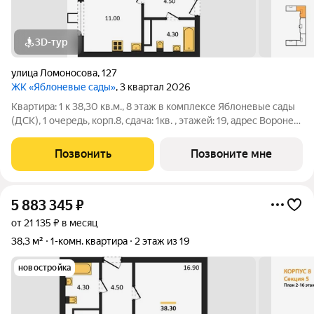
3D-тур
улица Ломоносова
,
127
ЖК «Яблоневые сады»
, 3 квартал 2026
Квартира: 1 к 38,30 кв.м., 8 этаж в комплексе Яблоневые сады
(ДСК), 1 очередь, корп.8, сдача: 1кв. , этажей: 19, адрес Воронеж
г., Ломоносова ул., , Застройщик: ДСК.
Позвонить
Позвоните мне
5 883 345
₽
от 21 135 ₽ в месяц
38,3 м²
1-комн. квартира
2 этаж из 19
новостройка