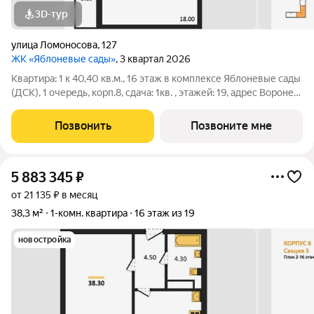
3D-тур
улица Ломоносова
,
127
ЖК «Яблоневые сады»
, 3 квартал 2026
Квартира: 1 к 40,40 кв.м., 16 этаж в комплексе Яблоневые сады
(ДСК), 1 очередь, корп.8, сдача: 1кв. , этажей: 19, адрес Воронеж
г., Ломоносова ул., , Застройщик: ДСК.
Позвонить
Позвоните мне
5 883 345
₽
от 21 135 ₽ в месяц
38,3 м²
1-комн. квартира
16 этаж из 19
новостройка