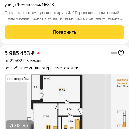
улица Ломоносова
,
116/23
Предлагаю отличную квартиру в ЖК Городские сады- новый
грандиозный проект в экологически чистом зелёном районе
города. -двор без машин. -рядом лес и 10 кварталов садов, -
уникальная архитектура. - современные школы и детские сады
Позвонить
-подземный паркинг -
5 985 453
₽
от 21 502 ₽ в месяц
38,3 м²
1-комн. квартира
15 этаж из 19
новостройка
3D-тур