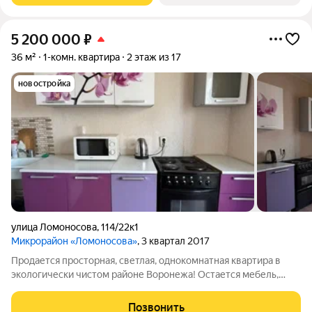
5 200 000
₽
36 м²
1-комн. квартира
2 этаж из 17
новостройка
улица Ломоносова
,
114/22к1
Микрорайон «Ломоносова»
, 3 квартал 2017
Продается просторная, светлая, однокомнатная квартира в
экологически чистом районе Воронежа! Остается мебель,
кухня.Все, кроме телевизора. Полная стоимость в договоре.
Нет никаких обременений. Просторная лоджия, застеклена.
Позвонить