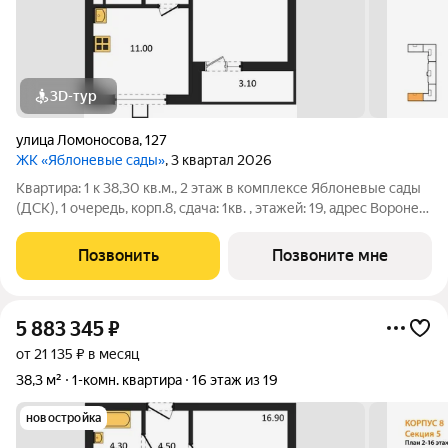
3D-тур
улица Ломоносова
,
127
ЖК «Яблоневые сады»
, 3 квартал 2026
Квартира: 1 к 38,30 кв.м., 2 этаж в комплексе Яблоневые сады
(ДСК), 1 очередь, корп.8, сдача: 1кв. , этажей: 19, адрес Воронеж
г., Ломоносова ул., , Застройщик: ДСК.
Позвонить
Позвоните мне
5 883 345
₽
от 21 135 ₽ в месяц
38,3 м²
1-комн. квартира
16 этаж из 19
новостройка