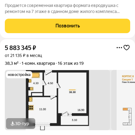
Продается современная квартира формата евродвушка с
ремонтом на 7 этаже в сданном доме жилого комплекса
комфорт-класса «Городские сады» от застройщика ВДК.
Объект расположен в Центральном районе Воронежа, что
Позвонить
обеспечивает отличную транспортную
5 883 345
₽
от 21 135 ₽ в месяц
38,3 м²
1-комн. квартира
16 этаж из 19
новостройка
3D-тур