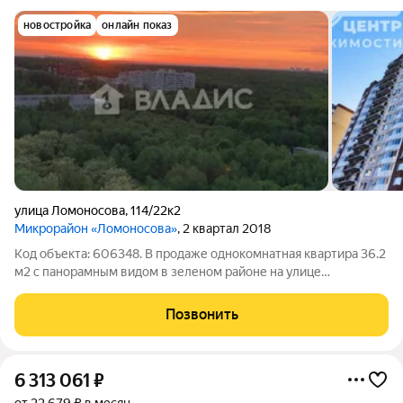
новостройка
онлайн показ
улица Ломоносова
,
114/22к2
Микрорайон «Ломоносова»
, 2 квартал 2018
Код объекта: 606348. В продаже однокомнатная квартира 36.2
м2 с панорамным видом в зеленом районе на улице
Ломоносова рядом с ВУЗами и Мегашколой. Квартира
находится на 16 этаже 17 этажного дома, что обеспечивает
Позвонить
отличную освещенность и хорошие виды
6 313 061
₽