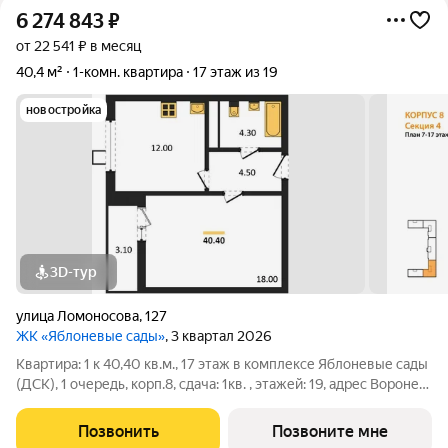
6 274 843
₽
от 22 541 ₽ в месяц
40,4 м²
1-комн. квартира
17 этаж из 19
новостройка
3D-тур
улица Ломоносова
,
127
ЖК «Яблоневые сады»
, 3 квартал 2026
Квартира: 1 к 40,40 кв.м., 17 этаж в комплексе Яблоневые сады
(ДСК), 1 очередь, корп.8, сдача: 1кв. , этажей: 19, адрес Воронеж
г., Ломоносова ул., , Застройщик: ДСК.
Позвонить
Позвоните мне