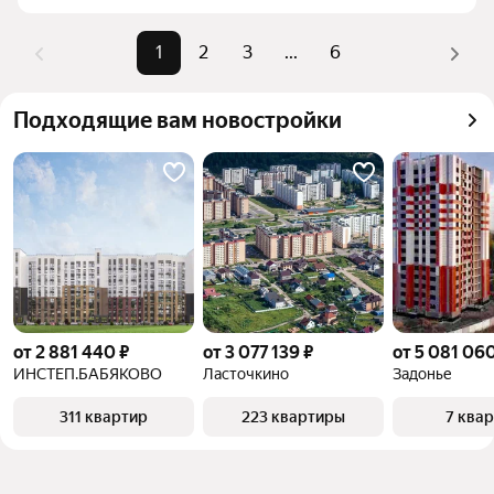
комбинации фильтров, например «» или «»
Помимо удобной сортировки по цене продажи вы 
1
2
3
...
6
можете отсортировать результаты по стоимости 
квадратного метра или площади
Подходящие вам новостройки
от 2 881 440 ₽
от 3 077 139 ₽
от 5 081 060
ИНСТЕП.БАБЯКОВО
Ласточкино
Задонье
311 квартир
223 квартиры
7 ква