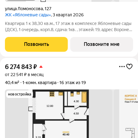
улица Ломоносова
,
127
ЖК «Яблоневые сады»
, 3 квартал 2026
Квартира: 1 к 38,30 кв.м., 17 этаж в комплексе Яблоневые сады
(ДСК), 1 очередь, корп.8, сдача: 1кв. , этажей: 19, адрес Воронеж
г., Ломоносова ул., , Застройщик: ДСК.
Позвонить
Позвоните мне
6 274 843
₽
от 22 541 ₽ в месяц
40,4 м²
1-комн. квартира
16 этаж из 19
новостройка