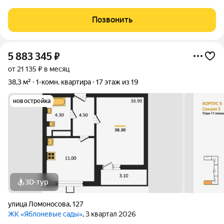
выходом на лоджию, кухня 10 м,раздельные т/в,
предусмотрено место в коридоре под гардеробную.Состояние
Позвонить
от застройщика. ПодЪезд и лифт
5 883 345
₽
от 21 135 ₽ в месяц
38,3 м²
1-комн. квартира
17 этаж из 19
новостройка
3D-тур
улица Ломоносова
,
127
ЖК «Яблоневые сады»
, 3 квартал 2026