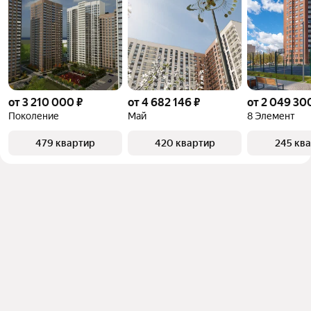
от 3 210 000 ₽
от 4 682 146 ₽
от 2 049 30
Поколение
Май
8 Элемент
479 квартир
420 квартир
245 кв