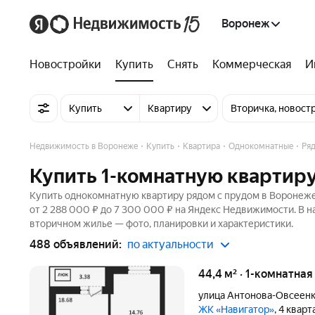
Воронеж
Новостройки
Купить
Снять
Коммерческая
И
Купить
Квартиру
Вторичка, новост
Недвижимость в Воронеже
Купить
Квартира
Однокомнатные
Ря
Купить 1-комнатную квартир
Купить однокомнатную квартиру рядом с прудом в Воронеже 
от 2 288 000 ₽ до 7 300 000 ₽ на Яндекс Недвижимости. В н
вторичном жилье — фото, планировки и характеристики.
488 объявлений:
по актуальности
44,4 м² · 1-комнатна
улица Антонова-Овсеен
ЖК «Навигатор»
, 4 квар