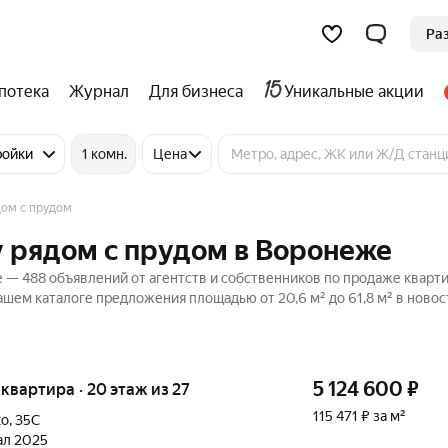
Ра
потека
Журнал
Для бизнеса
Уникальные акции
ройки
1 комн.
Цена
дом с прудом
у рядом с прудом в Воронеже
— 488 объявлений от агентств и собственников по продаже кварти
ашем каталоге предложения площадью от 20,6 м² до 61,8 м² в новос
5 124 600
₽
я квартира · 20 этаж из 27
115 471 ₽ за м²
ко
,
35С
тал 2025