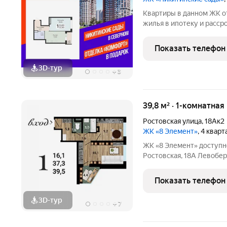
Квартиры в данном ЖК о
жилья в ипотеку и расср
подробной консультации
в отдел продаж застройщ
Показать телефон
3D-тур
+
3
39,8 м² · 1-комнатная
Ростовская улица
,
18Ак2
ЖК «8 Элемент»
, 4 квар
ЖК «8 Элемент» доступное жильё в развитом районе ул.
Ростовская, 18А Левобережный район Панель, 15 этажей эконом
Дом сдан Современный ж
доступностью и всей ин
Показать телефон
Удобные
3D-тур
+
7