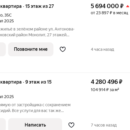
5 694 000
₽
я квартира · 15 этаж из 27
от 23 897 ₽ в месяц
ко
,
35С
тал 2025
тва: Парк в 2 минутах
Позвоните мне
4 часа назад
4 280 496
₽
 квартира · 9 этаж из 15
104 914 ₽ за м²
тал 2025
рямую от застройщика с сохранением
сидий. Все услуги для вас так же
е с нами вы получаете в подарок
лой комплекс возводится в
Написать
7 часов назад
. Воронежа