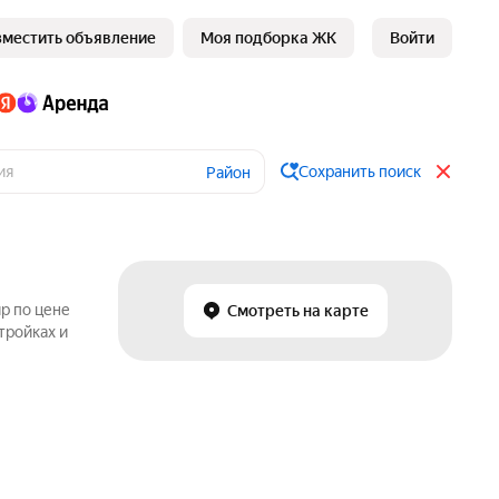
зместить объявление
Моя подборка ЖК
Войти
Сохранить поиск
Район
р по цене
Смотреть на карте
тройках и