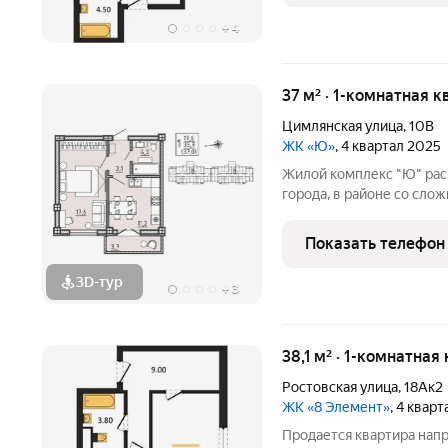
+
4
37 м² · 1-комнатная к
Цимлянская улица
,
10В
ЖК «Ю»
, 4 квартал 2025
Жилой комплекс "Ю" рас
города, в районе со сло
инфраструктурой на ул. 
ЖК расположены общеоб
Показать телефон
гимназия №7,
3D-тур
+
3
38,1 м² · 1-комнатная
Ростовская улица
,
18Ак2
ЖК «8 Элемент»
, 4 квар
Продается квартира нап