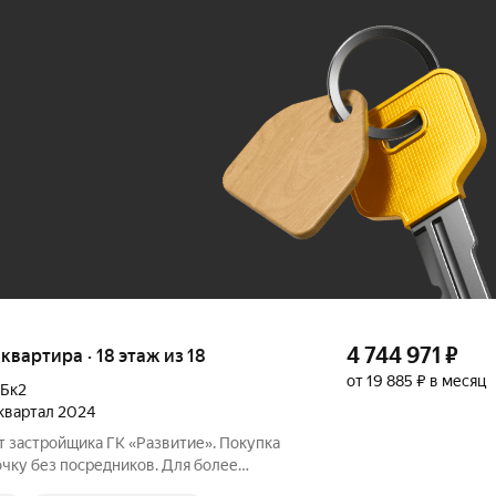
Ж
До 100 тыс. ₽
4 744 971
₽
я квартира · 18 этаж из 18
от 19 885 ₽ в месяц
Бк2
 квартал 2024
т застройщика ГК «Развитие». Покупка
очку без посредников. Для более
 по приобретению квартир обращайтесь