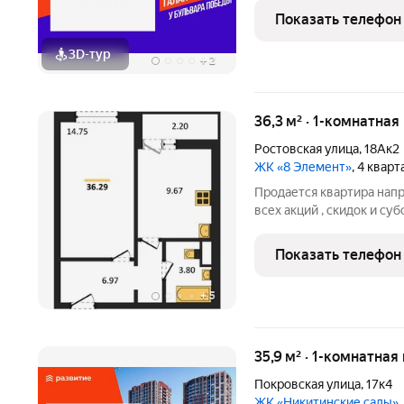
в отдел продаж застройщ
Показать телефон
3D-тур
+
2
36,3 м² · 1-комнатная
Ростовская улица
,
18Ак2
ЖК «8 Элемент»
, 4 квар
Продается квартира нап
всех акций , скидок и суб
бесплатно. А при покупк
ТЕЛЕВИЗОР на кухню. Жи
Показать телефон
Левобережном районе г
+
5
35,9 м² · 1-комнатная
Покровская улица
,
17к4
ЖК «Никитинские сады»