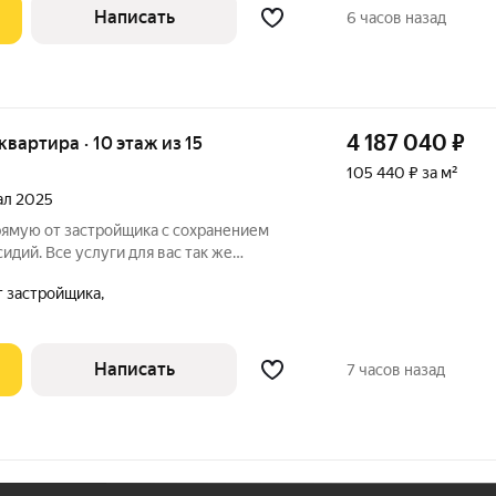
Написать
6 часов назад
4 187 040
₽
 квартира · 10 этаж из 15
105 440 ₽ за м²
тал 2025
рямую от застройщика с сохранением
сидий. Все услуги для вас так же
е с нами вы получаете в подарок
а,
лой комплекс возводится в
. Воронежа
Написать
7 часов назад