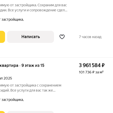
ямую от застройщика. Сохраним для вас
сидии. Все услуги и сопровождение сделки
сделки. При покупке с нами вы получаете
а,
ухню. Жилой комплекс расположен в
Написать
7 часов назад
3 961 584
₽
 квартира · 9 этаж из 15
101 736 ₽ за м²
тал 2025
рямую от застройщика с сохранением
сидий. Все услуги для вас так же
е с нами вы получаете в подарок
а,
лой комплекс возводится в
. Воронежа