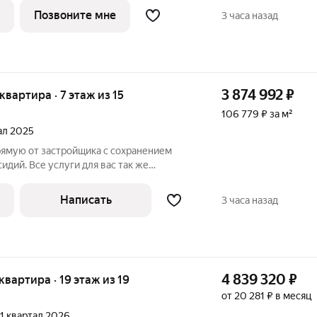
ика.
Позвоните мне
3 часа назад
3 874 992
₽
 квартира · 7 этаж из 15
106 779 ₽ за м²
тал 2025
рямую от застройщика с сохранением
сидий. Все услуги для вас так же
е с нами вы получаете в подарок
лой комплекс возводится в
Написать
3 часа назад
. Воронежа
4 839 320
₽
 квартира · 19 этаж из 19
от 20 281 ₽ в месяц
, 1 квартал 2026