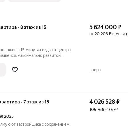
5 624 000
₽
вартира · 8 этаж из 15
от 20 203 ₽ в месяц
положен в 15 минутах езды от центра
жившейся, максимально развитой
Цимлянская, 10 В. В пешей доступности от
разовательные школы №15, №33, №14,
вчера
4 026 528
₽
 квартира · 7 этаж из 15
105 766 ₽ за м²
тал 2025
рямую от застройщика с сохранением