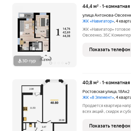
44,4 м² · 1-комнатна
улица Антонова-Овсеен
ЖК «Навигатор»
, 4 квар
ЖК «Навигатор» готовое жильё в зелёном районе ул. Антонова-
Овсеенко, 35С Коминтерновский район Монолит, 27 этажей
комфорт Дом сдан Жилой комплекс в зелёной локации рядом с
парком «Северный лес». Преимущес
Показать телефон
Близость к реке
3D-тур
+
7
40,8 м² · 1-комнатная
Ростовская улица
,
18Ак2
ЖК «8 Элемент»
, 4 квар
Продается квартира нап
всех акций , скидок и суб
бесплатно. А при покупк
ТЕЛЕВИЗОР на кухню. Жи
Показать телефон
Левобережном районе г