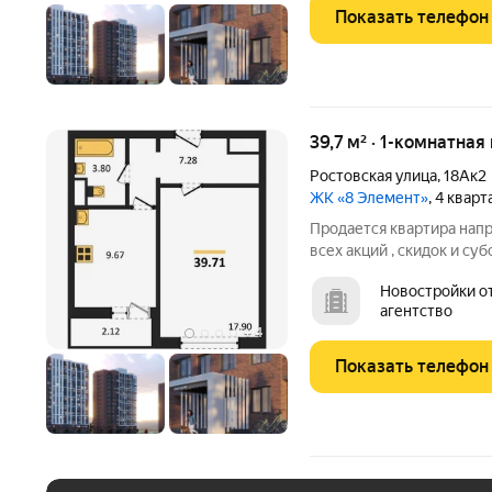
Показать телефон
39,7 м² · 1-комнатная
Ростовская улица
,
18Ак2
ЖК «8 Элемент»
, 4 квар
Продается квартира нап
всех акций , скидок и суб
бесплатно. А при покупк
Новостройки от застройщик
ТЕЛЕВИЗОР на кухню. Жи
агентство
Левобережном районе г
+
4
Показать телефон