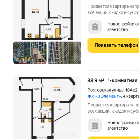
Продается квартира напр
все акции ,скидки и суб
бесплатно. Ключи после 
Новостройки от застройщик
подарок телевизор на к
агентство
Показать телефон
38,9 м² · 1-комнатная
Ростовская улица
,
18Ак2
ЖК «8 Элемент»
, 4 квар
Продается квартира нап
всех акций , скидок и суб
бесплатно. А при покупк
Новостройки от застройщик
ТЕЛЕВИЗОР на кухню. Жи
агентство
Левобережном районе г
+
4