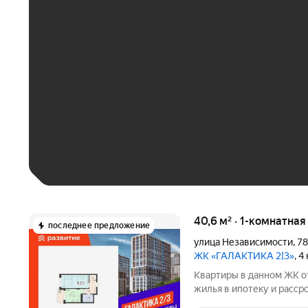
ЕЖЕМЕСЯЧНЫЙ ПЛАТЁ
До 30 тыс. ₽
До 50 тыс. ₽
До 70 тыс. ₽
Больше 100 тыс. ₽
40,6 м² · 1-комнатна
последнее предложение
улица Независимости
,
78
ЖК «ГАЛАКТИКА 2|3»
, 4
Квартиры в данном ЖК о
жилья в ипотеку и расср
подробной консультации