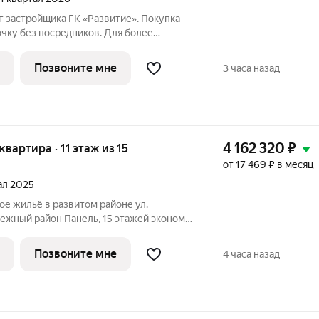
т застройщика ГК «Развитие». Покупка
очку без посредников. Для более
 по приобретению квартир обращайтесь
ика.
Позвоните мне
3 часа назад
4 162 320
₽
 квартира · 11 этаж из 15
от 17 469 ₽ в месяц
тал 2025
илой комплекс с удобной транспортной
фраструктурой рядом. Преимущества:
Позвоните мне
4 часа назад