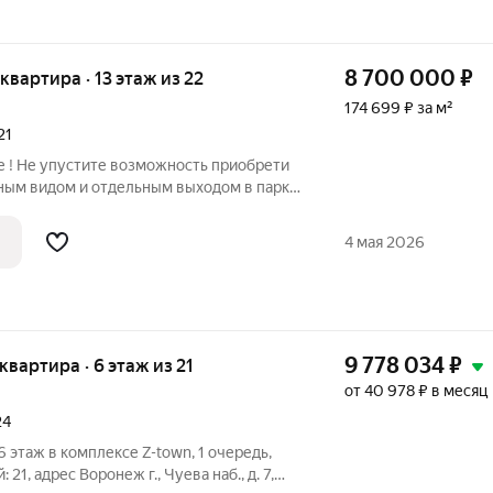
8 700 000
₽
 квартира · 13 этаж из 22
174 699 ₽ за м²
21
 ! Не упустите возможность приобрети
ным видом и отдельным выходом в парк
стекление, подчеркивающее плавность
ть форм гармонирует с великолепной
4 мая 2026
9 778 034
₽
 квартира · 6 этаж из 21
от 40 978 ₽ в месяц
24
, 6 этаж в комплексе Z-town, 1 очередь,
й: 21, адрес Воронеж г., Чуева наб., д. 7,