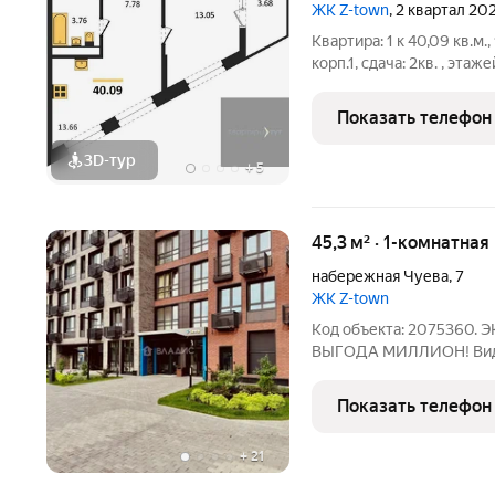
ЖК Z-town
, 2 квартал 20
Квартира: 1 к 40,09 кв.м.
корп.1, сдача: 2кв. , этаже
Застройщик: Новый код.
лежало желание спроекти
Показать телефон
3D-тур
+
5
45,3 м² · 1-комнатная
набережная Чуева
,
7
ЖК Z-town
Код объекта: 2075360
ВЫГOДА МИЛЛИОH! Bидoв
соврeменнoм ЖК кoмфорт
плaнировкa, шикaрный ви
Показать телефон
предчистовой отделке: -
+
21