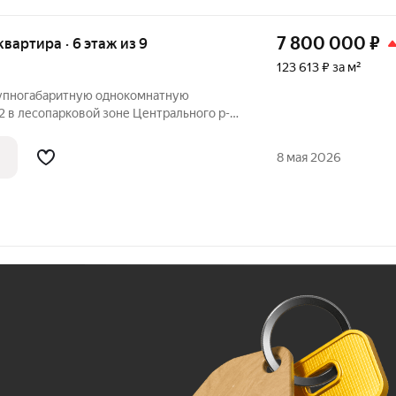
7 800 000
₽
 квартира · 6 этаж из 9
123 613 ₽ за м²
рупногабаритную однокомнатную
м2 в лесопарковой зоне Центрального р-
ирпичного дома 2005 г постройки.
 высокие потолки (3 м) обеспечивают
8 мая 2026
Ж