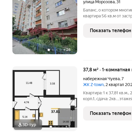
улица Морозова
,
31
Баланс, о котором многи
квартира 56 кв.м от зас
Дубрава». Уникальная ло
Комплекс граничит с па
Показать телефон
массивом. Панорамные 
+
26
37,8 м² · 1-комнатная
набережная Чуева
,
7
ЖК Z-town
, 2 квартал 20
Квартира: 1 к 37,81 кв.м.,
корп.1, сдача: 2кв. , этаже
Застройщик: Новый код.
лежало желание спроекти
Показать телефон
3D-тур
+
5