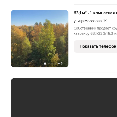
63,1 м² · 1-комнатная
улица Морозова
,
29
Собственник продает к
квартиру 63,1/23,3/16,3 
на Воронежа на 6/9 эт к
Толстые стены (65 см) и
Показать телефон
комфорт в любое время
+
6
ЕЖЕМЕСЯЧНЫЙ ПЛАТЁ