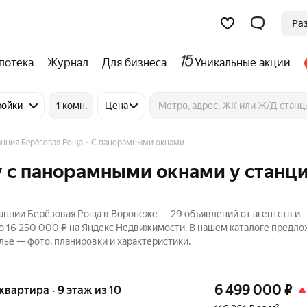
Ра
потека
Журнал
Для бизнеса
Уникальные акции
ройки
1 комн.
Цена
анция Берёзовая Роща
С панорамными окнами
у с панорамными окнами у станц
анции Берёзовая Роща в Воронеже — 29 объявлений от агентств и
до 16 250 000 ₽ на Яндекс Недвижимости. В нашем каталоге предл
лье — фото, планировки и характеристики.
6 499 000
₽
 квартира · 9 этаж из 10