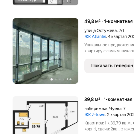
+
5
49,8 м² · 1-комнатная
улица Остужева
,
2/1
ЖК Atlantis
, 4 квартал 20
Уникальное предложение
квартиру с самым шикар
Дельфин ! Панорамное о
линий и величественнос
Показать телефон
панорамой
+
4
39,8 м² · 1-комнатная
набережная Чуева
,
7
ЖК Z-town
, 2 квартал 20
Квартира: 1 к 39,79 кв.м.
корп.1, сдача: 2кв. , этаже