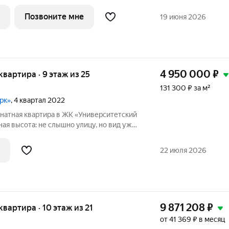
 В основе концепции жилого комплекса
ровать не просто квартиры, а
Позвоните мне
19 июня 2026
4 950 000
₽
 квартира · 9 этаж из 25
131 300 ₽ за м²
арк»
, 4 квартал 2022
мнатная квартира в ЖК «Университетский
дь
водохранилища прямо из окна! Преимущества: Квартира без
22 июля 2026
9 871 208
₽
 квартира · 10 этаж из 21
от 41 369 ₽ в месяц