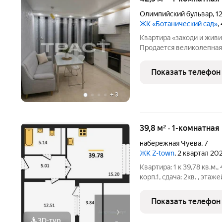
Олимпийский бульвар
,
1
ЖК «Ботанический сад»
,
Квартира «заходи и жив
Продается великолепная
влюбитесь с первого взгл
ценит комфорт и не хоче
Показать телефон
обустройство.
+
3
39,8 м² · 1-комнатная
набережная Чуева
,
7
ЖК Z-town
, 2 квартал 20
Квартира: 1 к 39,78 кв.м.
корп.1, сдача: 2кв. , этаже
Застройщик: Новый код.
лежало желание спроекти
Показать телефон
3D-тур