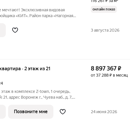
116 261 ₽ за м²
онлайн показ
е мечтают! Эксклюзивная видовая
тройщика «КИТ». Район парка «Нагорная
кация: Самый экологичный район.
рком «Нагорная Дубрава» и лесным
3 августа 2026
вид
8 897 367
₽
 квартира · 2 этаж из 21
от 37 288 ₽ в месяц
24
 2 этаж в комплексе Z-town, 1 очередь,
й: 21, адрес Воронеж г., Чуева наб., д. 7,
 В основе концепции жилого комплекса
ровать не просто квартиры, а
Позвоните мне
24 июня 2026