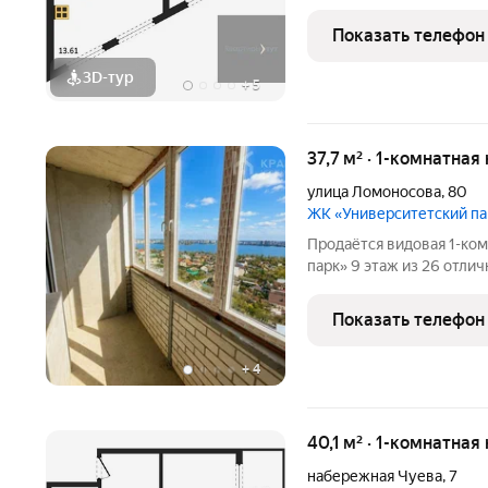
Застройщик: Новый код.
лежало желание спроекти
Показать телефон
3D-тур
+
5
37,7 м² · 1-комнатная
улица Ломоносова
,
80
ЖК «Университетский п
Продаётся видовая 1-ко
парк» 9 этаж из 26 отличная высота: не слышно улицу, но вид уже
захватывает дух. Главное панорама на город и водную гла
Показать телефон
+
4
40,1 м² · 1-комнатная
набережная Чуева
,
7