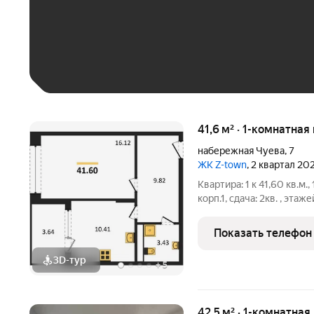
До 30 тыс. ₽
До 50 тыс. ₽
До 70 тыс. ₽
Больше 100 тыс. ₽
41,6 м² · 1-комнатная
набережная Чуева
,
7
ЖК Z-town
, 2 квартал 20
Квартира: 1 к 41,60 кв.м.
корп.1, сдача: 2кв. , этаже
Застройщик: Новый код.
лежало желание спроекти
Показать телефон
3D-тур
+
5
42,5 м² · 1-комнатная