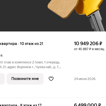
До 100 тыс. ₽
10 949 206
₽
 квартира · 10 этаж из 21
от 45 887 ₽ в месяц
24
, 10 этаж в комплексе Z-town, 1 очередь,
й: 21, адрес Воронеж г., Чуева наб., д. 7,
 В основе концепции жилого комплекса
ровать не просто квартиры, а
Позвоните мне
24 июня 2026
6 499 000
₽
 квартира · 8 этаж из 17