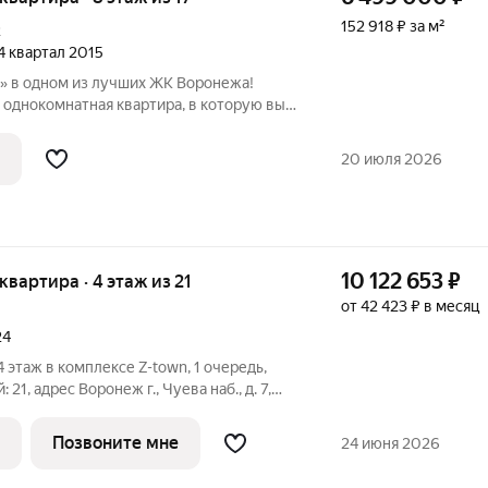
152 918 ₽ за м²
2
 4 квартал 2015
и» в одном из лучших ЖК Воронежа!
 однокомнатная квартира, в которую вы
яда. Это идеальный вариант для тех, кто
т тратить время на ремонт и
20 июля 2026
10 122 653
₽
 квартира · 4 этаж из 21
от 42 423 ₽ в месяц
24
, 4 этаж в комплексе Z-town, 1 очередь,
й: 21, адрес Воронеж г., Чуева наб., д. 7,
 В основе концепции жилого комплекса
ровать не просто квартиры, а
Позвоните мне
24 июня 2026