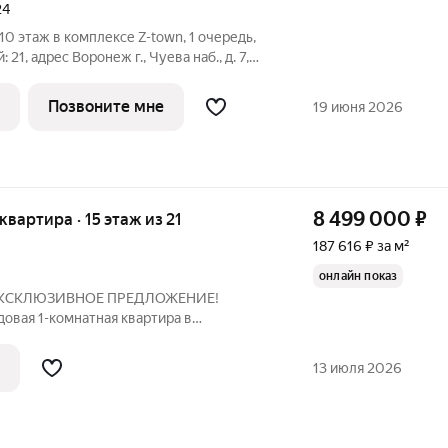
24
, 10 этаж в комплексе Z-town, 1 очередь,
й: 21, адрес Воронеж г., Чуева наб., д. 7,
 В основе концепции жилого комплекса
ровать не просто квартиры, а
Позвоните мне
19 июня 2026
8 499 000
₽
 квартира · 15 этаж из 21
187 616 ₽ за м²
онлайн показ
. ЭKСKЛЮЗИВHОE ПРЕДЛОЖЕНИE!
aя 1-комнaтнaя квapтиpa в
-клаcca "Z-Тоwn" Грамoтная
д! Квартира в качественной
13 июля 2026
 стяжка пола + шумоизоляция -