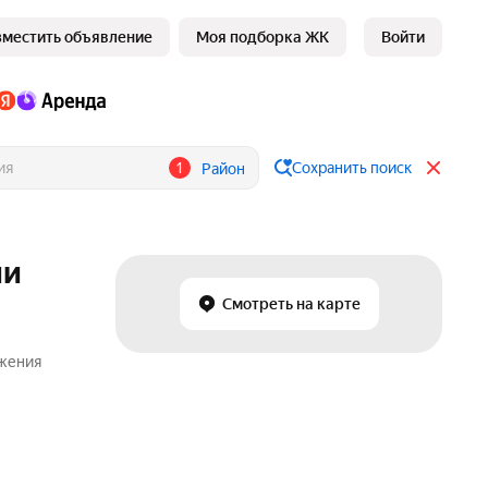
зместить объявление
Моя подборка ЖК
Войти
1
Сохранить поиск
Район
ии
Смотреть на карте
ожения