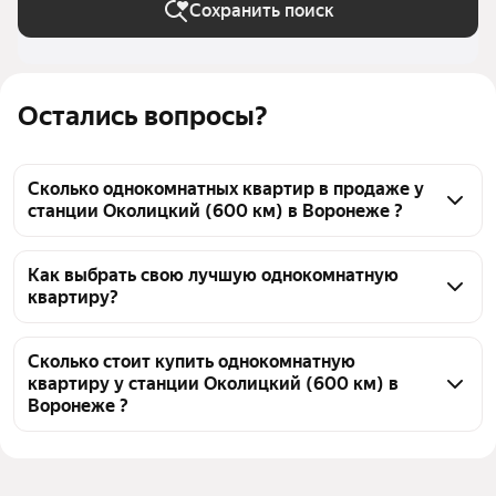
Сохранить поиск
Остались вопросы?
Сколько однокомнатных квартир в продаже у
станции Околицкий (600 км) в Воронеже ?
На Яндекс Недвижимости в продаже у станции 
Околицкий (600 км) в Воронеже 78 однокомнатных 
Как выбрать свою лучшую однокомнатную
квартиру?
квартир, из них 78 объявлений от агентств
Чтобы купить 1-комнатную квартиру на вторичном 
рынке у станции Околицкий (600 км), 
Сколько стоит купить однокомнатную
квартиру у станции Околицкий (600 км) в
воспользуйтесь тепловой картой для оценки 
Воронеже ?
инфраструктуры и транспортной доступности в 
выбранном районе у станции Околицкий (600 км) 
Цена за квадратный метр
59 667 — 134 602 ₽
в Воронеже
Площадь
24 — 77 м²