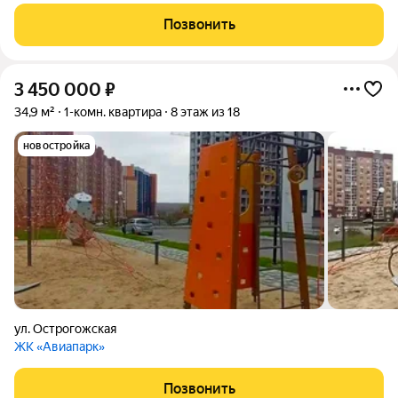
одобрят! Продаётся уютная 1-комнатная квартира в Совхозе
Масловском идеальный старт для своей семьи или ремонта
Позвонить
под себя! Общая
3 450 000
₽
34,9 м²
1-комн. квартира
8 этаж из 18
новостройка
ул. Острогожская
ЖК «Авиапарк»
Позвонить