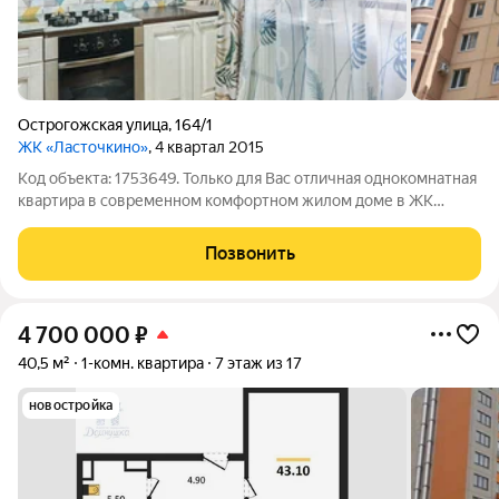
Острогожская улица
,
164/1
ЖК «Ласточкино»
, 4 квартал 2015
Код объекта: 1753649. Только для Вас отличная однокомнатная
квартира в современном комфортном жилом доме в ЖК
Ласточкино! Квартира cвeтлaя, теплая, oчень уютная.
Особенно стоит отметить наличие просторной гардеробной -
Позвонить
мечта любой модницы! Новому
4 700 000
₽
40,5 м²
1-комн. квартира
7 этаж из 17
новостройка