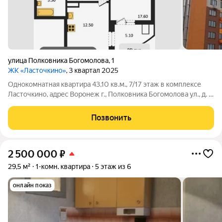
улица Полковника Богомолова
,
1
ЖК «Ласточкино»
, 3 квартал 2025
Однокомнатная квартира 43,10 кв.м., 7/17 этаж в комплексе
Ласточкино, адрес Воронеж г., Полковника Богомолова ул., д. 1
Застройщик: ДСК. Чистовая отделка от застройщика: натяжные
потолки, ламинат на полу, межкомнатные двери ПВХ, кафель в
Позвонить
санузле.
2 500 000
₽
29,5 м²
1-комн. квартира
5 этаж из 6
онлайн показ