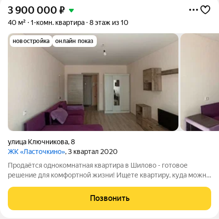
3 900 000
₽
40 м²
1-комн. квартира
8 этаж из 10
новостройка
онлайн показ
улица Ключникова
,
8
ЖК «Ласточкино»
, 3 квартал 2020
Продаётся однокомнатная квартира в Шилово - готовое
решение для комфортной жизни! Ищете квартиру, куда можно
сразу переехать и не тратить время и деньги на ремонт?
Обратите внимание на этот вариант на улице Ключникова!
Позвонить
Основные параметры: общая