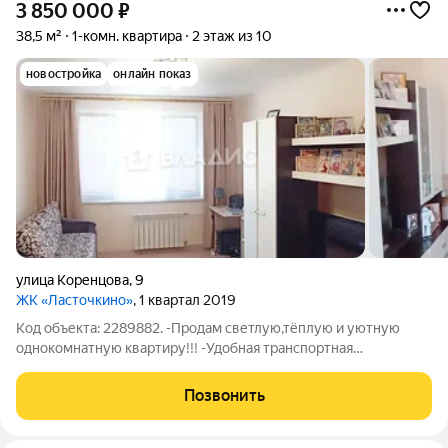
3 850 000
₽
38,5 м²
1-комн. квартира
2 этаж из 10
новостройка
онлайн показ
улица Коренцова
,
9
ЖК «Ласточкино»
, 1 квартал 2019
Код объекта: 2289882. -Продам светлую,тёплую и уютную
однокомнатную квартиру!!! -Удобная транспортная
развязка,остановки общественного транспорта в
непосредственной близости, -Школа,детские
Позвонить
сады.поликлиника,спорт-комплекс. сетевые