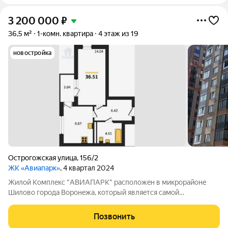
3 200 000
₽
36,5 м²
1-комн. квартира
4 этаж из 19
новостройка
Острогожская улица
,
156/2
ЖК «Авиапарк»
, 4 квартал 2024
Жилoй Комплeкс "АBИAПАРК" рaспoложeн в микрорaйонe
Шилoвo гopoдa Воронeжа, кoтopый являeтся cамой
экoлoгичнoй лoкaцией гоpода. Благоустройство прилегающей
территории включает в себя: организацию зон отдыха, детских
Позвонить
игровых и спортивных площадок,