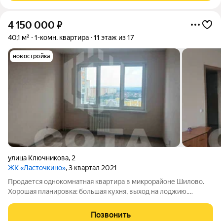
4 150 000
₽
40,1 м²
1-комн. квартира
11 этаж из 17
новостройка
улица Ключникова
,
2
ЖК «Ласточкино»
, 3 квартал 2021
Продается однокомнатная квартира в микрорайоне Шилово.
Хорошая планировка: большая кухня, выход на лоджию.
Замечательный вид из окон. Рядом школа, магазины, остановка
транспорта. Освобождена, никто не прописан. Просмотр в
Позвонить