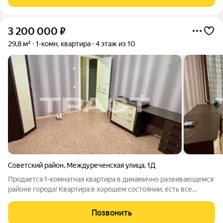
3 200 000
₽
29,8 м²
1-комн. квартира
4 этаж из 10
Советский район
,
Междуреченская улица
,
1Д
Продается 1-комнатная квартира в динамично развивающемся
районе города! Квартира в хорошем состоянии, есть все
необходимое для жизни, можно заходить и жить. Район
экологически чистый, активно развивается, в нем уже есть все
Позвонить
нужное. В шаговой