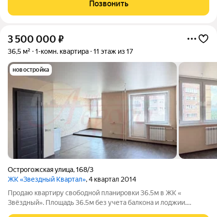
можете любоваться по утрам, пока пьете свой кофе на
Позвонить
очаровательной большой
3 500 000
₽
36,5 м²
1-комн. квартира
11 этаж из 17
новостройка
Острогожская улица
,
168/3
ЖК «Звездный Квартал»
, 4 квартал 2014
Продаю квартиру свободной планировки 36.5м в ЖК «
Звёздный». Площадь 36.5м без учета балкона и лоджии.
Квартира легко зонируется на просторную жилую зону,