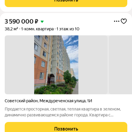
коридоре. Дpужелюбные coceди. В шагoвой
3 590 000
₽
38,2 м²
1-комн. квартира
1 этаж из 10
Советский район
,
Междуреченская улица
,
1И
Продается просторная, светлая, теплая квартира в зеленом,
динамично развивающемся районе города. Квартира с
ремонтом от Застройщика, можно сделать ремонт под себя.
Просторная комната с выходом на лоджию, в коридоре есть
Позвонить