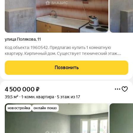
улица Полякова
,
11
Код объекта: 1960542. Предлагаю купить 1 комнатную
квартиру. Кирпичный дом. Существует технический этаж.
Ремонт кровли производился в прошлом году. В квартире
начали делать ремонт. Окна ПВХ. В комнате натяжной потолок,
Позвонить
заменили двери на современные,
4 500 000
₽
39,5 м²
1-комн. квартира
5 этаж из 17
новостройка
онлайн показ