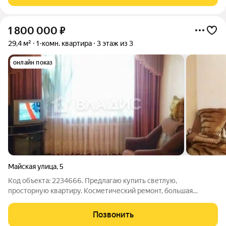
любое удобное время!!! Если
1 800 000
₽
29,4 м²
1-комн. квартира
3 этаж из 3
онлайн показ
Майская улица
,
5
Код объекта: 2234666. Предлагаю купить светлую,
просторную квартиру. Косметический ремонт, большая
светлая комната, квадратная кухня, окна квартиры выходят во
двор. С/у совмещенный. Остановка транспорта, магазины,
Позвонить
школа, детский сад в шаговой