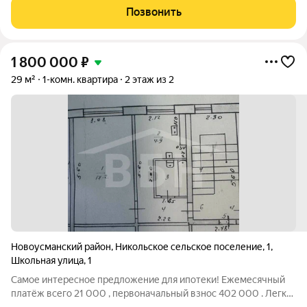
отдельную кухню и небольшую прихожую. Балкон выходит из
Позвонить
комнаты Лоджия объединена с кухонной
1 800 000
₽
29 м²
1-комн. квартира
2 этаж из 2
Новоусманский район
,
Никольское сельское поселение
,
1
,
Школьная улица
,
1
Самое интересное предложение для ипотеки! Ежемесячный
платёж всего 21 000 , первоначальный взнос 402 000 . Легко