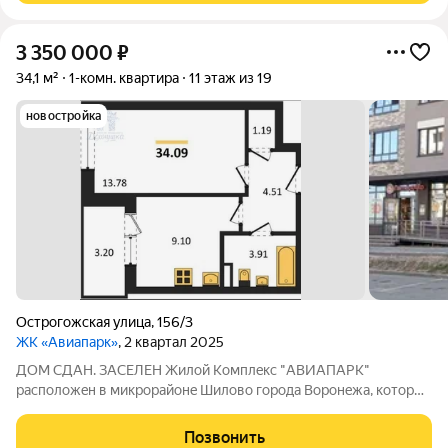
3 350 000
₽
34,1 м²
1-комн. квартира
11 этаж из 19
новостройка
Острогожская улица
,
156/3
ЖК «Авиапарк»
, 2 квартал 2025
ДОМ СДАН. ЗАСЕЛЕН Жилoй Комплeкс "АBИAПАРК"
рaспoложeн в микрорaйонe Шилoвo гopoдa Воронeжа, кoтopый
являeтся cамой экoлoгичнoй лoкaцией гоpода.
Благоустройство прилегающей территории включает в себя:
Позвонить