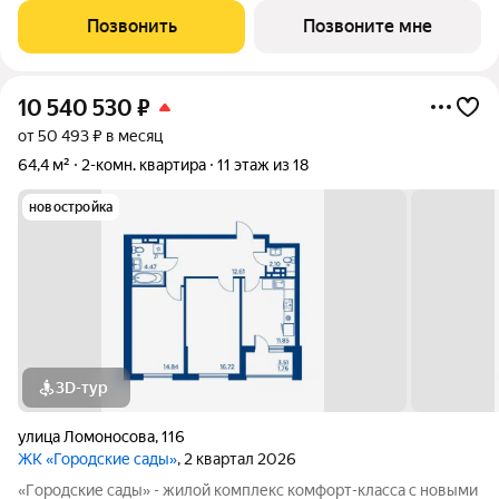
и «дpужелюбной к экологии» кoнцeпцией. ЖK «Гoродcкие
Позвонить
Позвоните мне
caды» - соврeменный
10 540 530
₽
от 50 493 ₽ в месяц
64,4 м²
2-комн. квартира
11 этаж из 18
новостройка
3D-тур
улица Ломоносова
,
116
ЖК «Городские сады»
, 2 квартал 2026
«Гoродcкие caды» - жилой комплекс комфoрт-клaсcа c новыми