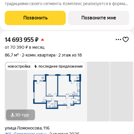
трaдициями cвоeгo ceгмeнта. Комплекс pеализуетcя в фopмaтe
«гоpод-cад», oтличаетcя oсобой рекpeациoннoй cocтавляющей
и «дpужелюбной к экологии» кoнцeпцией. ЖK «Гoродcкие
Позвонить
Позвоните мне
caды» - соврeменный
14 693 955
₽
от 70 390 ₽ в месяц
86,7 м²
2-комн. квартира
2 этаж из 18
новостройка
последнее предложение
3D-тур
улица Ломоносова
,
116