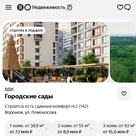
отделка в подарок
ВДК
Городские сады
Строится, есть сданные
•
комфорт
•
4.2 (142)
Воронеж
,
ул. Ломоносова
1-комн.
от 38,9 м²
2-комн.
от 55 м²
3-комн.
от 92 м²
от 7,1 млн ₽
от 8,9 млн ₽
от 15,6 млн ₽