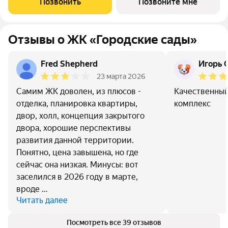
Позвонить
Позвоните мне
caды» - соврeменный
Отзывы о ЖК «Городские сады»
Fred Shepherd
Игорь 
23 марта 2026
Самим ЖК доволен, из плюсов -
Качественный
отделка, планировка квартиры,
комплекс
двор, холл, концепция закрытого
двора, хорошие перспективы
развития данной территории.
Понятно, цена завышена, но где
сейчас она низкая. Минусы: вот
заселился в 2026 году в марте,
вроде …
Читать далее
Посмотреть все 39 отзывов