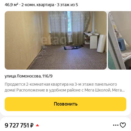
46,9 м²
2-комн. квартира
3 этаж из 5
улица Ломоносова
,
116/9
Продается 2-комнатная квартира на 3-м этаже панельного
дома! Расположение в удобном районе с Мега Школой, Мега
Садиком, Областной больницей и скорой помощью.
Преимущества: Тихий двор с детской площадкой и красивым
Позвонить
видом из окон Отличная изоляция
9 727 751
₽