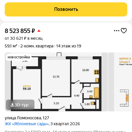
изолированные комнаты-17 и 15м, просторный холл-13м,
лоджия из кухни. - отличная локация, рядом Мега-школа
Позвонить
-социальный узел : поликлиника,
8 523 855
₽
от 30 621 ₽ в месяц
59,1 м²
2-комн. квартира
14 этаж из 19
новостройка
3D-тур
улица Ломоносова
,
127
ЖК «Яблоневые сады»
, 3 квартал 2026