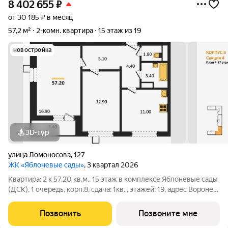
8 402 655
₽
от 30 185 ₽ в месяц
57,2 м²
2-комн. квартира
15 этаж из 19
новостройка
3D-тур
улица Ломоносова
,
127
ЖК «Яблоневые сады»
, 3 квартал 2026
Квартира: 2 к 57,20 кв.м., 15 этаж в комплексе Яблоневые сады
(ДСК), 1 очередь, корп.8, сдача: 1кв. , этажей: 19, адрес Воронеж
г., Ломоносова ул., , Застройщик: ДСК.
Позвонить
Позвоните мне