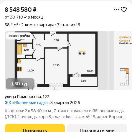
8 548 580
₽
от 30 710 ₽ в месяц
58,4 м²
2-комн. квартира
7 этаж из 19
новостройка
3D-тур
улица Ломоносова
,
127
ЖК «Яблоневые сады»
, 3 квартал 2026
Квартира: 2 к 58,40 кв.м., 7 этаж в комплексе Яблоневые сады
(ДСК), 1 очередь, корп.8, сдача: 1кв. , этажей: 19, адрес Воронеж
г., Ломоносова ул., , Застройщик: ДСК.
Позвонить
Позвоните мне