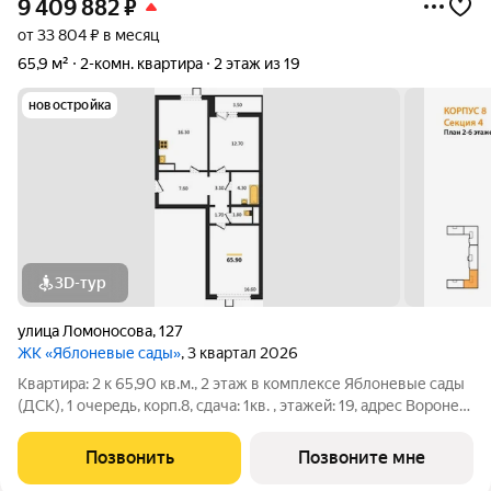
9 409 882
₽
от 33 804 ₽ в месяц
65,9 м²
2-комн. квартира
2 этаж из 19
новостройка
3D-тур
улица Ломоносова
,
127
ЖК «Яблоневые сады»
, 3 квартал 2026
Квартира: 2 к 65,90 кв.м., 2 этаж в комплексе Яблоневые сады
(ДСК), 1 очередь, корп.8, сдача: 1кв. , этажей: 19, адрес Воронеж
г., Ломоносова ул., , Застройщик: ДСК.
Позвонить
Позвоните мне