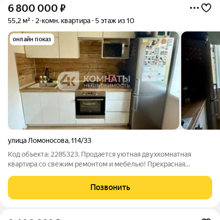
6 800 000
₽
55,2 м²
2-комн. квартира
5 этаж из 10
онлайн показ
улица Ломоносова
,
114/33
Код объекта: 2285323. Продается уютная двухкомнатная
квартира со свежим ремонтом и мебелью! Прекрасная
планировка: две изолированные комнаты: большая спальная и
вторая комната - зал (в последствии может быть детской) с
Позвонить
лоджией. Вместительная кухня.