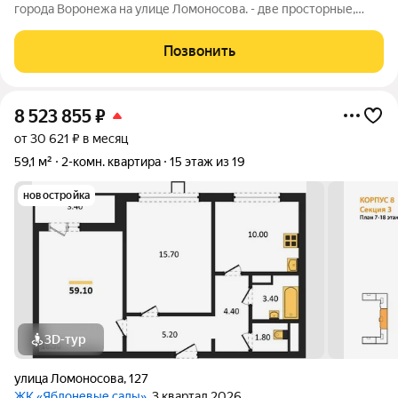
города Воронежа на улице Ломоносова. - две просторные,
изолированные комнаты-17 и 15м, просторный холл-13м,
лоджия из кухни. - отличная локация, рядом Мега-школа.
Позвонить
-социальный узел :
8 523 855
₽
от 30 621 ₽ в месяц
59,1 м²
2-комн. квартира
15 этаж из 19
новостройка
3D-тур
улица Ломоносова
,
127
ЖК «Яблоневые сады»
, 3 квартал 2026