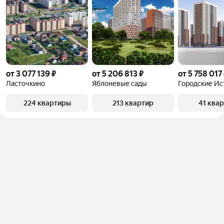
от 3 077 139 ₽
от 5 206 813 ₽
от 5 758 017
Ласточкино
Яблоневые сады
Городские Ис
224 квартиры
213 квартир
41 ква