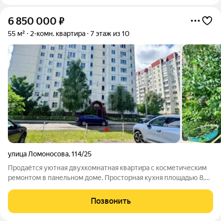
6 850 000
₽
55 м²
2-комн. квартира
7 этаж из 10
улица Ломоносова
,
114/25
Продаётся уютная двухкомнатная квартира с косметическим
ремонтом в панельном доме. Просторная кухня площадью 8,8
кв.м, изолированные комнаты 19 и 11,8 кв.м. В большой
комнате постелен дубовый паркет. Застеклённая лоджия с
Позвонить
выходом из меньшей комнаты.