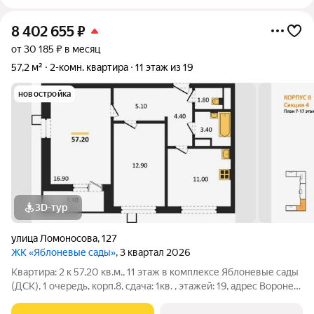
8 402 655
₽
от 30 185 ₽ в месяц
57,2 м²
2-комн. квартира
11 этаж из 19
новостройка
3D-тур
улица Ломоносова
,
127
ЖК «Яблоневые сады»
, 3 квартал 2026
Квартира: 2 к 57,20 кв.м., 11 этаж в комплексе Яблоневые сады
(ДСК), 1 очередь, корп.8, сдача: 1кв. , этажей: 19, адрес Воронеж
г., Ломоносова ул., , Застройщик: ДСК.