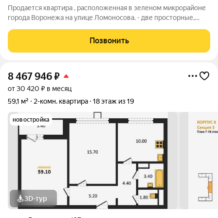
Продается квартира , расположенная в зеленом микрорайоне
города Воронежа на улице Ломоносова. - две просторные,
изолированные комнаты-17 и 15м, просторный холл-13м,
лоджия из кухни - отличная локация, рядом Мега-школа
Позвонить
-социальный узел : поликлиника,
8 467 946
₽
от 30 420 ₽ в месяц
59,1 м²
2-комн. квартира
18 этаж из 19
новостройка
3D-тур