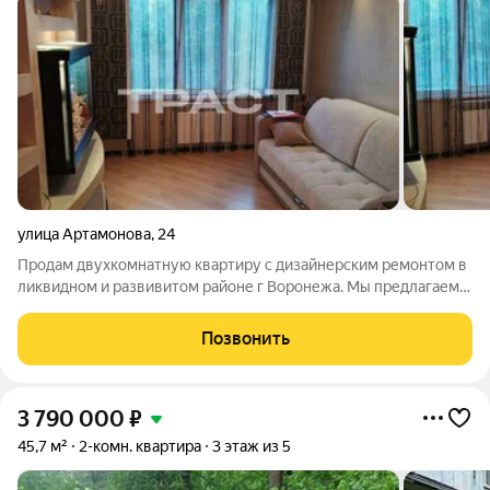
улица Артамонова
,
24
Продам двухкомнатную квартиру с дизайнерским ремонтом в
ликвидном и развивитом районе г Воронежа. Мы предлагаем:
в подарок новым обладателям уютного гнёздышка остаётся
абсолютно всё, что есть в квартире! две раздельные комнаты
Позвонить
с кондиционерами и
3 790 000
₽
45,7 м²
2-комн. квартира
3 этаж из 5