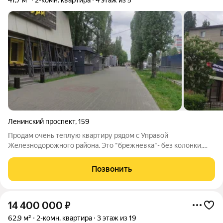
41,7 м²
2-комн. квартира
4 этаж из 5
Ленинский проспект
,
159
Продам очень теплую квартиру рядом с Управой
Железнодорожного района. Это "брежневка"- без колонки,
лестничные марши широкие, натуральный кирпич, можно
делать перепланировку. В санузле новая плитка и новая
Позвонить
сантехника. Полы не скрипят, одна комната
14 400 000
₽
62,9 м²
2-комн. квартира
3 этаж из 19