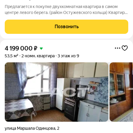
Предлагается к покупке двухкомнатная квартира в самом
центре левого берега. (район Остужевского кольца) Квартира
расположена на первом этаже пятиэтажного кирпичного дома.
Состояние квартиры удовлетворительное, поэтому вы
Позвонить
можете сделать ремонт по
4 199 000
₽
53,5 м²
2-комн. квартира
3 этаж из 9
улица Маршала Одинцова
,
2