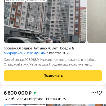
посёлок Отрадное
,
бульвар 70 лет Победы
,
5
Микрорайон «Черемушки»
, 1 квартал 2025
Код объекта: 2080889. Уникальное предложение в посёлке
Отрадное! в ЖК Черемушки. Продаётся двухкомнатная
квартира площадью 58,7 кв. м на четвёртом этаже 17-этажного
дома. Дом построен в 2024 году Квартира с ремонтом, высота
Позвонить
потолков 2,7 м, комнаты
6 600 000
₽
57,7 м²
2-комн. квартира
14 этаж из 25