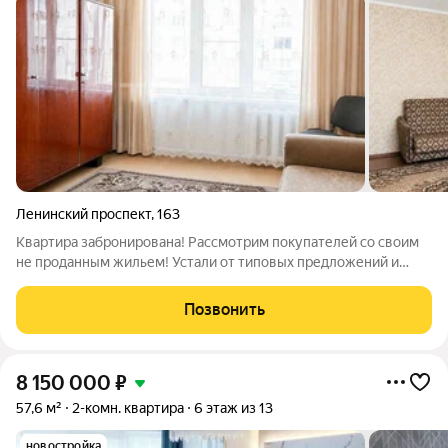
Ленинский проспект
,
163
Квартира забронирована! Рассмотрим покупателей со своим
не проданным жильем! Устали от типовых предложений и
безликих стен? Мечтаете о квартире, которая станет
настоящим домом, наполненным светом, теплом и
Позвонить
счастливыми моментами? Тогда это объявление
8 150 000
₽
57,6 м²
2-комн. квартира
6 этаж из 13
новостройка