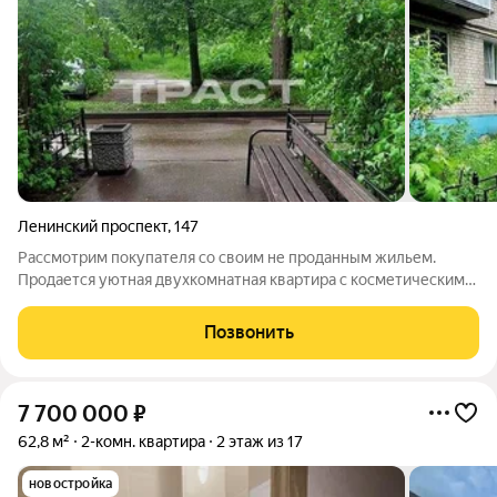
Ленинский проспект
,
147
Рассмотрим покупателя со своим не проданным жильем.
Продается уютная двухкомнатная квартира с косметическим
ремонтом в лучшем месте левого берега! Почему именно эта
квартира станет вашим идеальным выбором? "Распашонка"
Позвонить
секрет вашего комфорта:
7 700 000
₽
62,8 м²
2-комн. квартира
2 этаж из 17
новостройка