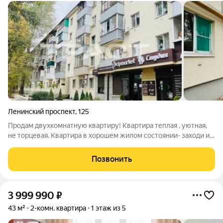
Ленинский проспект
,
125
Продам двухкомнатную квартиру! Квартира теплая , уютная,
не торцевая. Квартира в хорошем жилом состоянии- заходи и
живи ! Мебель и техника остаются в подарок! В доме
поменяны коммуникации. В подъезде идет ремонт.
Позвонить
Благоустроенная территория. Окна
3 999 990
₽
43 м²
2-комн. квартира
1 этаж из 5