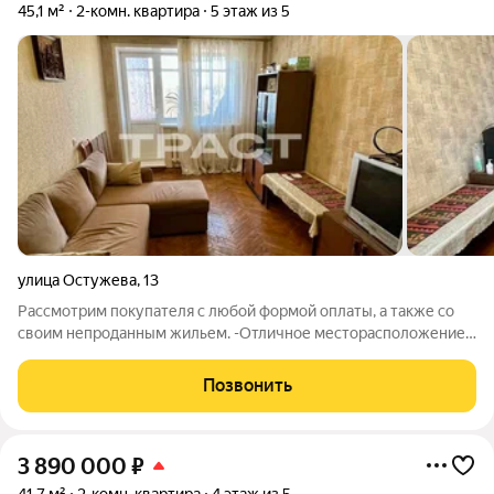
45,1 м²
2-комн. квартира
5 этаж из 5
улица Остужева
,
13
Рассмотрим покупателя с любой формой оплаты, а также со
своим непроданным жильем. -Отличное месторасположение
вашей будущей квартиры. Левый берег у Северного моста.
-Дом кирпичный, теплый. Вторая линия от дороги. Тихо,
Позвонить
спокойно. -Планировка на разные
3 890 000
₽