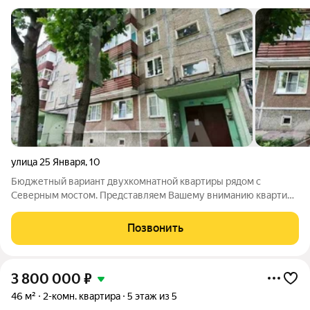
улица 25 Января
,
10
Бюджетный вариант двухкомнатной квартиры рядом с
Северным мостом. Представляем Вашему вниманию квартиру
удобной планировки на комфортном 4 этаже в пятиэтажной
панельной брежневке. Квартира готова к ремонту именно под
Позвонить
Вас! Конфигурация: Кухня:
3 800 000
₽
46 м²
2-комн. квартира
5 этаж из 5