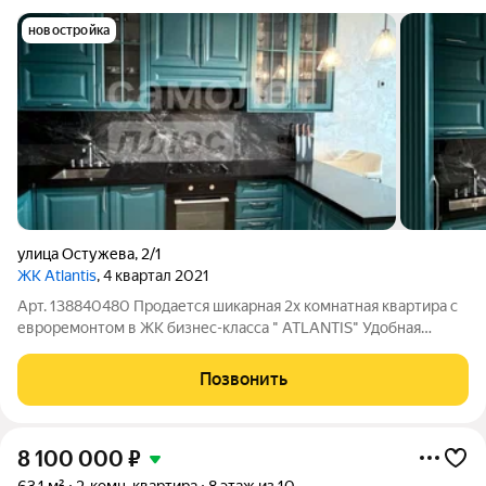
новостройка
улица Остужева
,
2/1
ЖК Atlantis
, 4 квартал 2021
Арт. 138840480 Продается шикарная 2х комнатная квартира с
евроремонтом в ЖК бизнес-класса " АТLАNТIS" Удобная
планировка: изолированные комнаты с кондиционерами,
просторная кухня, С/У раздельный. Качественная отделка с
Позвонить
использованием дорогостоящих
8 100 000
₽