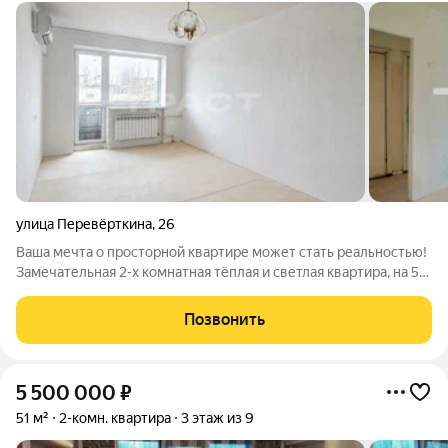
улица Перевёрткина
,
26
Ваша мечта о просторной квартире может стать реальностью!
Замечательная 2-х кoмнатнaя тёплая и cветлая квартиpa, на 5
этaжe в кирпичном доме. Функциональная планировка,
санузел раздельный, просторные комнаты (одна проходная). В
Позвонить
квaртирe пластикoвые
5 500 000
₽
51 м²
2-комн. квартира
3 этаж из 9