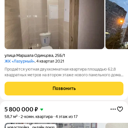
улица Маршала Одинцова
,
25Б/1
ЖК «Лазурный»
, 4 квартал 2021
Продаётся уютная двухкомнатная квартира площадью 62,8
квадратных метров на втором этаже нового панельного дома,
расположенного по адресу: город Воронеж, улица Маршала
Одинцова, дом 25Б/1. Дом построен в 2022 году и имеет 17
Позвонить
этажей. Квартира порадует
5 800 000
₽
58,7 м²
2-комн. квартира
4 этаж из 17
новостройка
онлайн показ