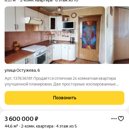
63,1 м²
2-комн. квартира
8 этаж из 10
улица Остужева
,
6
Арт. 137636181 Продаётся отличная 2х комнатная квартира
улучшенной планировки. Две просторные изолированные
комнаты 20м2 и 15м2 с выходами на лоджии Кухня 9.5м2,
раздельный санузел. В квартире есть достаточно объемная
Позвонить
кладовая. Полы в комнатах -
3 600 000
₽
44,6 м²
2-комн. квартира
4 этаж из 5