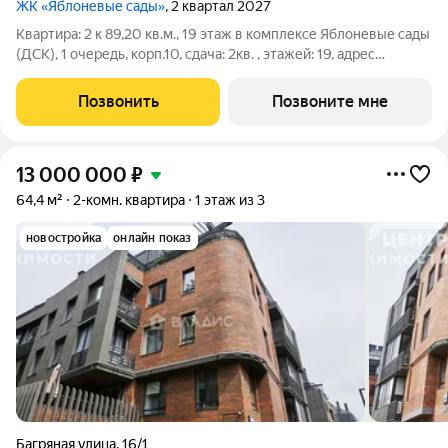
ЖК «Яблоневые сады»
, 2 квартал 2027
Квартира: 2 к 89,20 кв.м., 19 этаж в комплексе Яблоневые сады
(ДСК), 1 очередь, корп.10, сдача: 2кв. , этажей: 19, адрес
Воронеж г., Пескова ул., д. 10, Застройщик: ДСК.
Позвонить
Позвоните мне
13 000 000
₽
64,4 м²
2-комн. квартира
1 этаж из 3
новостройка
онлайн показ
Багряная улица
,
16/1