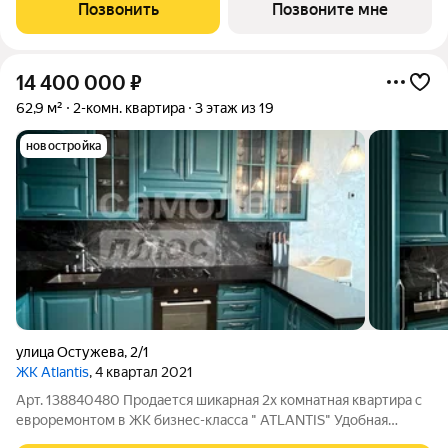
Позвонить
Позвоните мне
14 400 000
₽
62,9 м²
2-комн. квартира
3 этаж из 19
новостройка
улица Остужева
,
2/1
ЖК Atlantis
, 4 квартал 2021
Арт. 138840480 Продается шикарная 2х комнатная квартира с
евроремонтом в ЖК бизнес-класса " АТLАNТIS" Удобная
планировка: изолированные комнаты с кондиционерами,