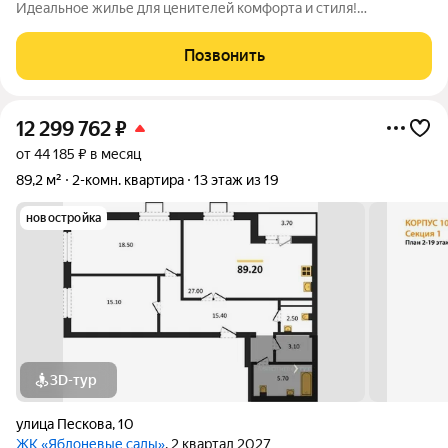
Идеальное жилье для ценителей комфорта и стиля!
Представляем вашему вниманию уникальную квартиру, где
каждая деталь продумана до мелочей. Здесь вы найдете
Позвонить
идеальное сочетание качества, комфорта и
12 299 762
₽
от 44 185 ₽ в месяц
89,2 м²
2-комн. квартира
13 этаж из 19
новостройка
3D-тур
улица Пескова
,
10
ЖК «Яблоневые сады»
, 2 квартал 2027