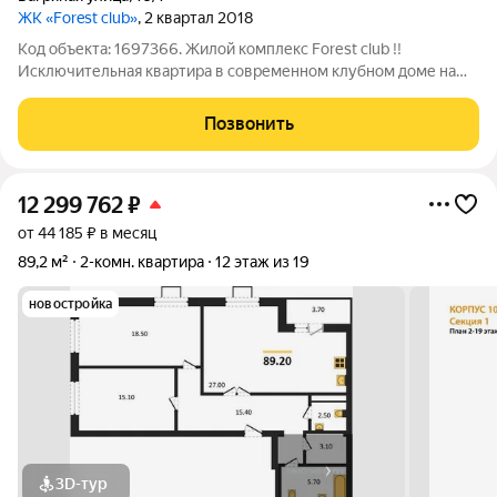
ЖК «Forest club»
, 2 квартал 2018
Код объекта: 1697366. Жилой комплекc Forеst club !!
Исключительная квартира в современном клубном доме на
Багряной улице, 16/1 в Воронеже идеальное предложение для
тех, кто ценит комфорт. Эта просторная двухкомнатная
Позвонить
квартира общей площадью 64,4 кв.
12 299 762
₽
от 44 185 ₽ в месяц
89,2 м²
2-комн. квартира
12 этаж из 19
новостройка
3D-тур