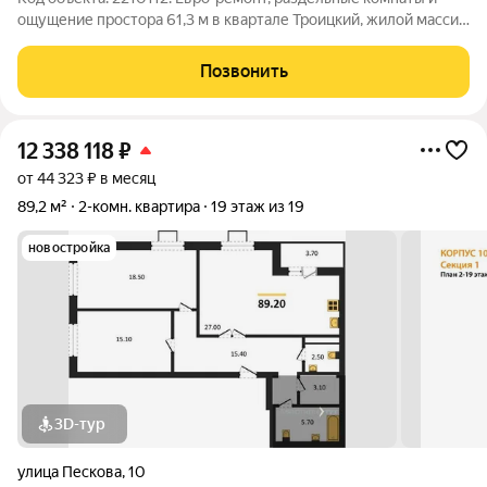
ощущение простора 61,3 м в квартале Троицкий, жилой массив
Олимпийский, 12. Заезжаете и сразу чувствуете порядок:
светлый 22-метровый зал, отдельная 17-метровая комната и
Позвонить
кухня 10 м, где удобно
12 338 118
₽
от 44 323 ₽ в месяц
89,2 м²
2-комн. квартира
19 этаж из 19
новостройка
3D-тур
улица Пескова
,
10