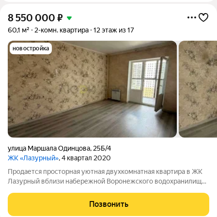
8 550 000
₽
60,1 м²
2-комн. квартира
12 этаж из 17
новостройка
улица Маршала Одинцова
,
25Б/4
ЖК «Лазурный»
, 4 квартал 2020
Продается просторная уютная двухкомнатная квартира в ЖК
Лазурный вблизи набережной Воронежского водохранилища
в районе с богатой инфраструктурой. Квартира с двумя
изолированными комнатами и просторным коридором со
Позвонить
встроенным шкафом-купе. В квартире