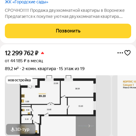
ЖК «Городские сады»
СРОЧНО!!!!! Продажа двухкомнатной квартиры в Воронеже
Предлагается к покупке уютная двухкомнатная квартира.
Расположена на 18-м этаже современного монолитного дома.
Прошу сразу обратить внимание на сердце любого дома или
Позвонить
квартиры- кухня -гостиная-
12 299 762
₽
от 44 185 ₽ в месяц
89,2 м²
2-комн. квартира
15 этаж из 19
новостройка
3D-тур