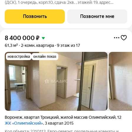
(ДСК), 1 очередь, корп.10, сдача: 2кв. , этажей: 19, адрес
Воронеж г., Пескова ул., д. 10, Застройщик: ДСК.
Позвонить
Позвоните мне
8 400 000
₽
61,3 м²
2-комн. квартира
9 этаж из 17
новостройка
онлайн показ
Воронеж
,
квартал Троицкий
,
жилой массив Олимпийский
,
12
ЖК «Олимпийский»
, 3 квартал 2015
Код объекта: 2210112. Евро-ремонт, раздельные комнаты и