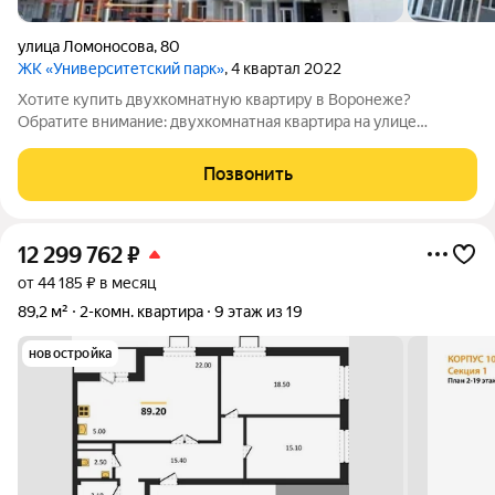
улица Ломоносова
,
80
ЖК «Университетский парк»
, 4 квартал 2022
Хотите купить двухкомнатную квартиру в Воронеже?
Обратите внимание: двухкомнатная квартира на улице
Ломоносова! Идеальный вариант для вашего комфорта:
Площадь: 57,7 кв.м Удачная планировка с комнатами,
Позвонить
расположенными на разные стороны. Просторная
12 299 762
₽
от 44 185 ₽ в месяц
89,2 м²
2-комн. квартира
9 этаж из 19
новостройка