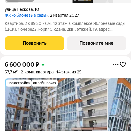
улица Пескова
,
10
ЖК «Яблоневые сады»
, 2 квартал 2027
Квартира: 2 к 89,20 кв.м., 12 этаж в комплексе Яблоневые сады
(ДСК), 1 очередь, корп.10, сдача: 2кв. , этажей: 19, адрес
Воронеж г., Пескова ул., д. 10, Застройщик: ДСК.
Позвонить
Позвоните мне
6 600 000
₽
57,7 м²
2-комн. квартира
14 этаж из 25
новостройка
онлайн показ