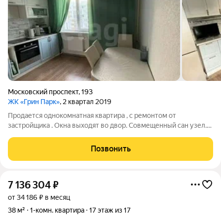
Московский проспект
,
193
ЖК «Грин Парк»
, 2 квартал 2019
Продается однокомнатная квартира , с ремонтом от
застройщика . Окна выходят во двор. Совмещенный сан узел.
Остается кухня , кондиционер, холодильник, стиральная
машина. Шумоизоляция дома хорошая. Есть домовой чат,
Позвонить
хватает парковочных мест, хорошая
7 136 304
₽
от 34 186 ₽ в месяц
38 м²
1-комн. квартира
17 этаж из 17