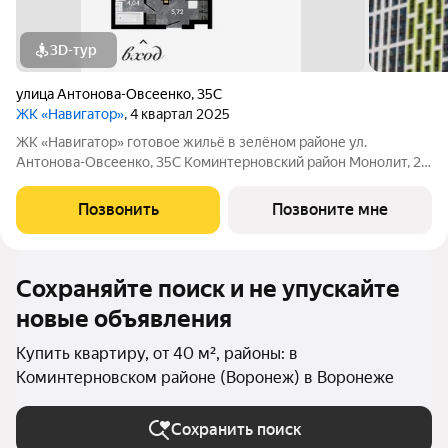
3D-тур
улица Антонова-Овсеенко
,
35С
ЖК «Навигатор»
, 4 квартал 2025
ЖК «Навигатор» готовое жильё в зелёном районе ул.
Антонова-Овсеенко, 35С Коминтерновский район Монолит, 27
этажей комфорт Дом сдан Жилой комплекс в зелёной локации
рядом с парком «Северный лес». Преимущества: Парк в 2
Позвонить
Позвоните мне
минутах Близость к реке
Сохраняйте поиск и не упускайте
новые объявления
Купить квартиру, от 40 м², районы: в
Коминтерновском районе (Воронеж) в Воронеже
Сохранить поиск