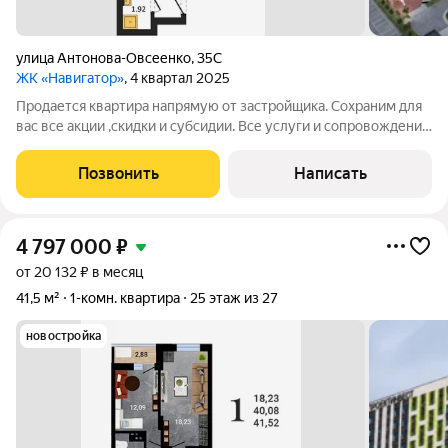
улица Антонова-Овсеенко
,
35С
ЖК «Навигатор»
, 4 квартал 2025
Продается квартира напрямую от застройщика. Сохраним для
вас все акции ,скидки и субсидии. Все услуги и сопровождение
сделки бесплатно. Ключи после сделки. При покупке с нами вы
получаете подарок телевизор на кухню. Жилой комплекс
Позвонить
Написать
расположен в
4 797 000
₽
от 20 132 ₽ в месяц
41,5 м²
1-комн. квартира
25 этаж из 27
новостройка