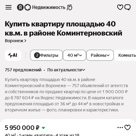
Купить квартиру площадью 40
кв.м. в районе Коминтерновский
Воронеж
AI
Фильтры
40 м²
Районы
Комнат
2
757 предложений
•
по актуальности
Купить квартиру площадью 40 кв.м. в районе
Коминтерновский в Воронеже — 757 объявлений от агентств
и собственников по продаже квартир по цене от 1 900 000 ₽
до 8 787 604 ₽ на Яндекс Недвижимости. В нашем каталоге
предложения площадью от 36 м² до 44 м² в новостройках и
вторичном жилье — фото, планировки и характеристики.
5 950 000
₽
40 м²
1-комн. квартира
4 этаж из 18