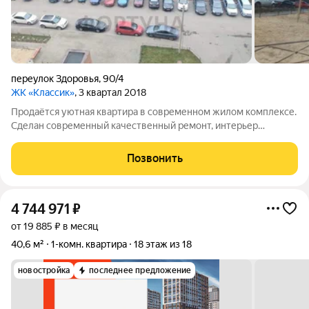
переулок Здоровья
,
90/4
ЖК «Классик»
, 3 квартал 2018
Продаётся уютная квартира в современном жилом комплексе.
Сделан современный качественный ремонт, интерьер
подобран со вкусом. Квартира теплая, с низкими платежами,
за счет своей котельной. Есть гардеробная, что позволяет
Позвонить
разгрузить жилое пространство
4 744 971
₽
от 19 885 ₽ в месяц
40,6 м²
1-комн. квартира
18 этаж из 18
новостройка
последнее предложение