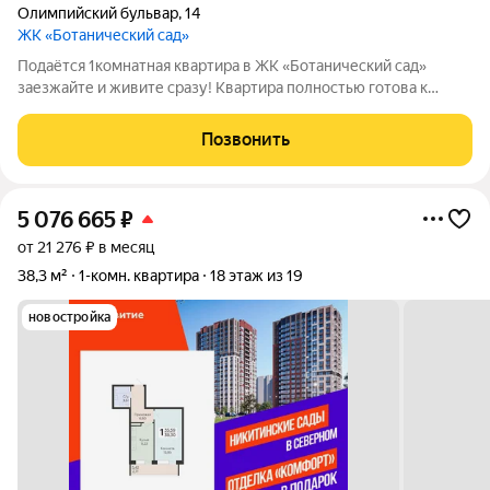
Олимпийский бульвар
,
14
ЖК «Ботанический сад»
Подаётся 1комнатная квартира в ЖК «Ботанический сад»
заезжайте и живите сразу! Квартира полностью готова к
проживанию: светлая, тёплая, с высокими потолками и
тёплыми полами. Интерьер аккуратный и ухоженный никакого
Позвонить
дополнительного ремонта не
5 076 665
₽
от 21 276 ₽ в месяц
38,3 м²
1-комн. квартира
18 этаж из 19
новостройка