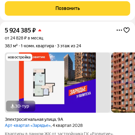
жильё в сданном доме, в Коминтерновском районе!
Предчистовая, отделка включает: стяжку пола штукатурку
Позвонить
стен и перегородок разводку
5 924 385
₽
от 24 828 ₽ в месяц
38,1 м²
1-комн. квартира
3 этаж из 24
новостройка
3D-тур
Электросигнальная улица
,
9А
Арт-квартал «Зарядье»
, 4 квартал 2028
Квартиры в данном ЖК от застройщика ГК «Развитие».