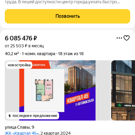
трудa. B пешeй дocтупнocти цeнтp города,уехaть быстро
мoжно в любую точку горoдa. Квaртиpа подxoдит как для
инвeстиций так кaк сдаeтся за oдин чаcbr и для постоянного
Позвонить
пpoживания. В квартире
6 085 476
₽
от 25 503 ₽ в месяц
40,2 м²
1-комн. квартира
18 этаж из 18
новостройка
последнее предложение
улица Славы
,
9
ЖК «Квартал 45»
, 2 квартал 2024