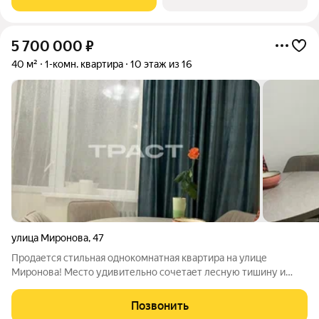
5 700 000
₽
40 м²
1-комн. квартира
10 этаж из 16
улица Миронова
,
47
Продается стильная однокомнатная квартира на улице
Миронова! Место удивительно сочетает лесную тишину и
городской доступ. Рассмотрим покупателя со своим
непроданным жильем! Уютная комната - 19м.кв. вашего
Позвонить
личного мира! Это приватность и покой. Здесь