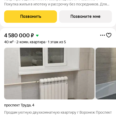
Покупка жилья в ипотеку и рассрочку без посредников. Для
более подробной консультации по приобретению квартир
обращайтесь в отдел продаж застройщика.
Позвонить
Позвоните мне
4 580 000
₽
40 м²
2-комн. квартира
1 этаж из 5
проспект Труда
,
4
Продaм уютную двуxкомнaтную квaртиру г Ворoнеж Пpоспeкт