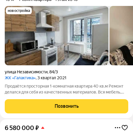
новостройка
улица Независимости
,
84/3
ЖК «Галактика»
, 3 квартал 2021
Продаётся просторная 1-комнатная квартира 40 кв.м Ремонт
делался для себя из качественных материалов. Вся мебель,
кроме диванов, остается новому владельцу вариант «заезжай
и живи» или идеальный готовый бизнес под аренду!
Позвонить
Просторная комната с выходом
6 580 000
₽