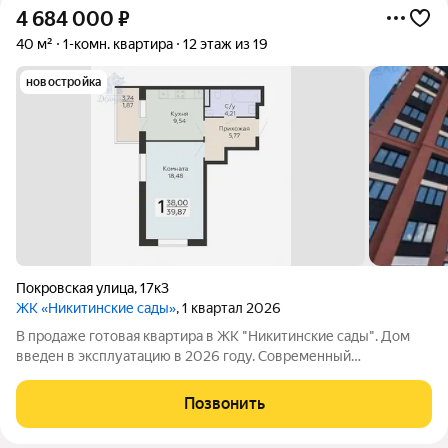
4 684 000
₽
40 м²
1-комн. квартира
12 этаж из 19
новостройка
Покровская улица
,
17к3
ЖК «Никитинские сады»
, 1 квартал 2026
В продаже готовая квaртира в ЖК "Никитинские сады". Дом
введен в эксплуатацию в 2026 году. Современный
развивающийся район расположен в живописном месте,
вдали от трассы - идеальный вариант для проживания. Дом
Позвонить
оборудована автоматической пожарной