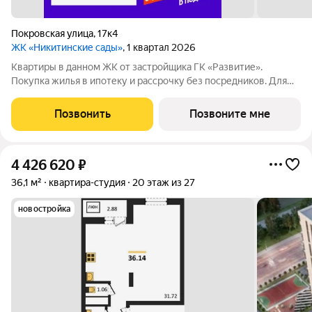
Покровская улица
,
17к4
ЖК «Никитинские сады»
, 1 квартал 2026
Квартиры в данном ЖК от застройщика ГК «Развитие».
Покупка жилья в ипотеку и рассрочку без посредников. Для
более подробной консультации по приобретению квартир
обращайтесь в отдел продаж застройщика.
Позвонить
Позвоните мне
4 426 620
₽
36,1 м²
квартира-студия
20 этаж из 27
новостройка