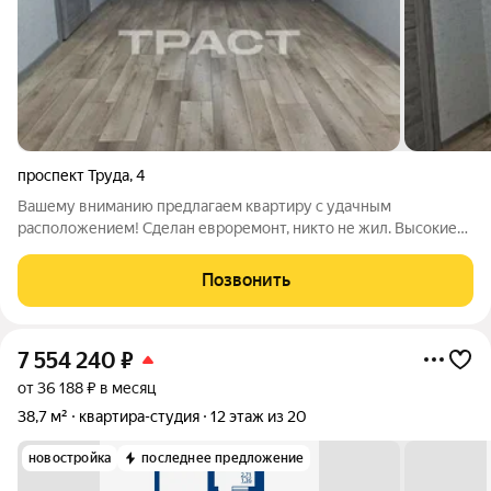
проспект Труда
,
4
Вашему вниманию предлагаем квартиру с удачным
расположением! Сделан евроремонт, никто не жил. Высокие
потолки 2,90м. Планировка с одной проходной комнатой и
кладовой. Чистый и ухоженный двор, рядом магазины, мини-
Позвонить
рынок, поликлиники, остановка, школа
7 554 240
₽
от 36 188 ₽ в месяц
38,7 м²
квартира-студия
12 этаж из 20
новостройка
последнее предложение