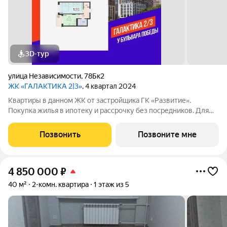
3D-тур
улица Независимости
,
78Бк2
ЖК «ГАЛАКТИКА 2|3»
, 4 квартал 2024
Квартиры в данном ЖК от застройщика ГК «Развитие».
Покупка жилья в ипотеку и рассрочку без посредников. Для
более подробной консультации по приобретению квартир
обращайтесь в отдел продаж застройщика.
Позвонить
Позвоните мне
4 850 000
₽
40 м²
2-комн. квартира
1 этаж из 5